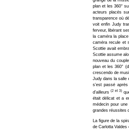
plan et les 360° s
acteurs placés sur
transparence où déf
voit enfin Judy tr
ferveur, libérant s
la caméra la place 
caméra recule et s
Scottie avait embr
Scottie assume alor
nouveau du couple, 
plan et les 360° (
crescendo de musiq
Judy dans la salle 
s'est passé après 
(2 et 3)
d'ailleurs
que
était délicat et a
médecin pour une b
grandes réussites 
La figure de la spi
de Carlotta Valdes 