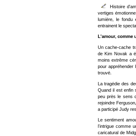
Histoire d'a
vertiges émotionnel
lumière, le fondu 
entrainent le spect
L'amour, comme u
Un cache-cache tra
de Kim Novak a ét
moins extrême céréb
pour appréhender l
trouvé.
La tragédie des d
Quand il est enfin s
peu près le sens d
rejoindre Ferguson,
a participé Judy r
Le sentiment amou
l'intrigue comme un
caricatural de Midg