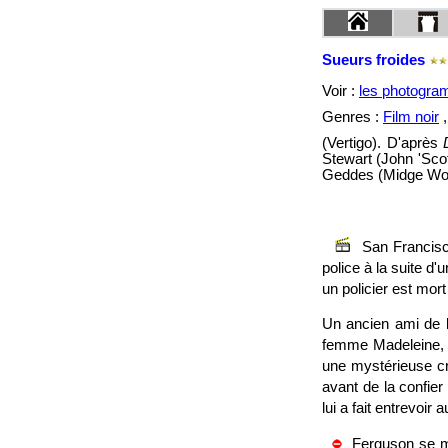
Sueurs froides
Voir :
les photogr
Genres :
Film noir
(Vertigo). D'après
Stewart (John 'Sco
Geddes (Midge Woo
San Francisc
police à la suite d'u
un policier est mort
Un ancien ami de l
femme Madeleine, l
une mystérieuse cré
avant de la confie
lui a fait entrevoir
Ferguson se me