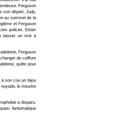
t vendeuse. Ferguson
s son départ, Judy,
tée au sommet de la
égitime et Ferguson
n policier, Elster
 à laisser un mot à
 Madeleine, Ferguson
à changer de coiffure
deleine, quitte pour
 à son cou un bijou
e noyade, le meurtre
rophobie a disparu.
quasi fantomatique