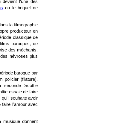
 devient l'une des
ns
ou le briquet de
ans la filmographie
ropre producteur en
ériode classique de
films baroques, de
aise des méchants.
 des névroses plus
 période baroque par
olicier (filature),
la seconde Scottie
ttie essaie de faire
 qu'il souhaite avoir
e faire l'amour avec
 la musique donnent