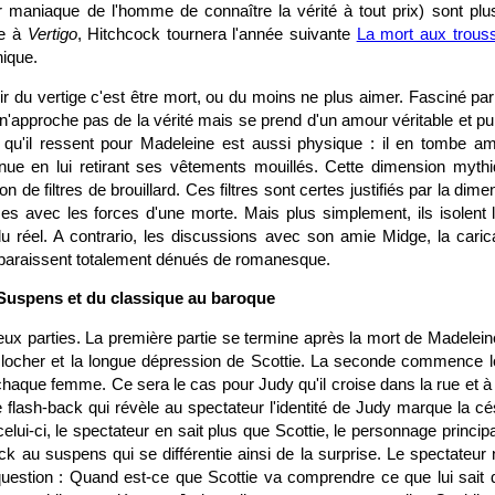
sir maniaque de l'homme de connaître la vérité à tout prix) sont plu
te à
Vertigo
, Hitchcock tournera l'année suivante
La mort aux trous
nique.
ir du vertige c'est être mort, ou du moins ne plus aimer. Fasciné pa
n'approche pas de la vérité mais se prend d'un amour véritable et pu
 qu'il ressent pour Madeleine est aussi physique : il en tombe a
u nue en lui retirant ses vêtements mouillés. Cette dimension myth
tion de filtres de brouillard. Ces filtres sont certes justifiés par la dim
es avec les forces d'une morte. Mais plus simplement, ils isolent
 réel. A contrario, les discussions avec son amie Midge, la carica
pparaissent totalement dénués de romanesque.
 Suspens et du classique au baroque
eux parties. La première partie se termine après la mort de Madelein
clocher et la longue dépression de Scottie. La seconde commence lo
haque femme. Ce sera le cas pour Judy qu'il croise dans la rue et à
 flash-back qui révèle au spectateur l'identité de Judy marque la cé
 celui-ci, le spectateur en sait plus que Scottie, le personnage principal
k au suspens qui se différentie ainsi de la surprise. Le spectateur 
question : Quand est-ce que Scottie va comprendre ce que lui sait d