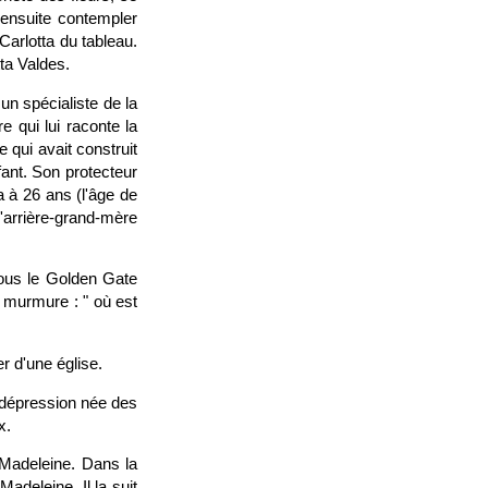
 ensuite contempler
Carlotta du tableau.
ta Valdes.
un spécialiste de la
re qui lui raconte la
e qui avait construit
fant. Son protecteur
a à 26 ans (l'âge de
l'arrière-grand-mère
ous le Golden Gate
 murmure : " où est
r d'une église.
e dépression née des
x.
t Madeleine. Dans la
Madeleine. Il la suit