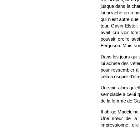
jusque dans la cham
lui arrache un ren
qui n'est autre qu
tour, Gavin Elster
avait cru voir tom
pouvait croire avo
Ferguson. Mais son a
Dans les jours qui 
lui achète des vêtem
pour ressembler à l
cela à risquer d'êt
Un soir, alors qu'
semblable à celui q
de la femme de Gavin
Il oblige Madelein
Une sœur de la mi
impressionne ; elle