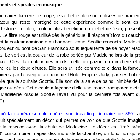
ents et spirales en musique
rimaires lumière : le rouge, le vert et le bleu sont utilisées de maniè
ateur qui reste imprégné de cette expérience comme le sont le
 histoire. Le bleu, couleur plus bénéfique du ciel et de l'eau, prés
e filtre rouge est utilisé dès le générique, il réapparaît lors du cauch
 est la couleur dominante du bar dans lequel Scottie rencontre Madele
a couleur du pont de San Francisco sous lequel tente de se noyer Made
al. Le vert est la couleur de la robe portée par Madeleine lors de la p
ure. C'est la couleur des morts, celle du gazon du cimetière et d
t lieu les deux chutes. Elle sera utilisée comme telle dans la fam
airées par l'enseigne au néon de l'Hôtel Empire. Judy, par ses habit
telle que le souhaite Scottie. Elle sort de la salle de bains, nimbée de 
igne au néon. Cette couleur façonne d'elle une image transparente et
r Madeleine lorsque Scottie l'avait vu pour la dernière fois avant q
(1)
où la caméra semble opérer son travelling circulaire de 360°
a
uit spécialement un décor qui permet de voir ce que Scottie imag
 de la mission avant la chute de Madeleine. Le décor est filmé pr
° qui combine images des murs de la chambre, un fond noir qui s
n, fond noir, retour aux murs de la chambre, décor stylisé de la fenê