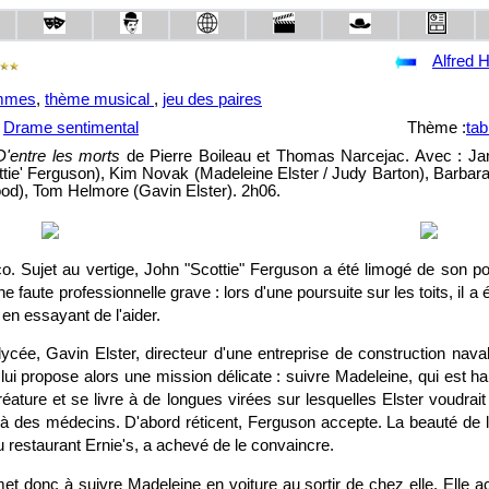
Alfred 
ammes
,
thème musical
,
jeu des paires
,
Drame sentimental
Thème :
tab
D'entre les morts
de Pierre Boileau et Thomas Narcejac. Avec : J
ttie' Ferguson), Kim Novak (Madeleine Elster / Judy Barton), Barbara
d), Tom Helmore (Gavin Elster). 2h06.
o. Sujet au vertige, John "Scottie" Ferguson a été limogé de son po
ne faute professionnelle grave : lors d'une poursuite sur les toits, il a 
 en essayant de l'aider.
ycée, Gavin Elster, directeur d'une entreprise de construction nava
ui propose alors une mission délicate : suivre Madeleine, qui est h
ature et se livre à de longues virées sur lesquelles Elster voudrai
r à des médecins. D'abord réticent, Ferguson accepte. La beauté de l
 au restaurant Ernie's, a achevé de le convaincre.
t donc à suivre Madeleine en voiture au sortir de chez elle. Elle ac