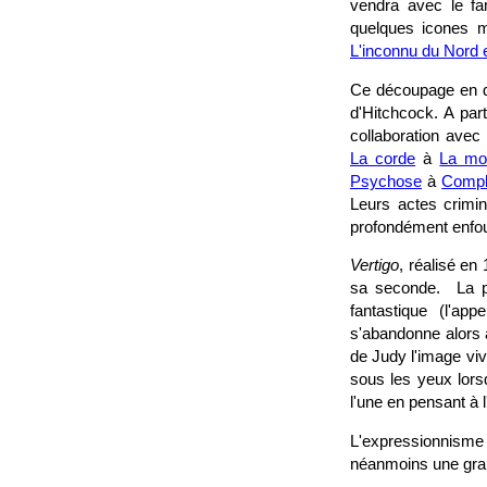
vendra avec le fa
quelques icones m
L'inconnu du Nord 
Ce découpage en de
d'Hitchcock. A par
collaboration avec
La corde
à
La mo
Psychose
à
Complo
Leurs actes crimi
profondément enfou
Vertigo
, réalisé en
sa seconde. La pre
fantastique (l'ap
s'abandonne alors à
de Judy l'image viva
sous les yeux lorsq
l'une en pensant à l
L'expressionnisme 
néanmoins une gran