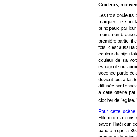
Couleurs, mouvem
Les trois couleurs p
marquent le spect
principaux par leur
moins nombreuses. L
première partie, il
fois, c'est aussi l
couleur du bijou fat
couleur de sa voit
espagnole où auron
seconde partie écl
devient tout à fait 
diffusée par l'ense
à celle offerte pa
clocher de l'église.
Pour cette scène 
Hitchcock a constr
savoir l'intérieur
panoramique à 360
grange de la missio