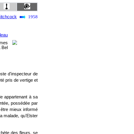
Hitchcock
1958
leau
ames
 Bel
ste d'inspecteur de
été pris de vertige et
le appartenant à sa
antée, possédée par
t être mieux informé
a malade, qu'Elster
hète des fleurs, se