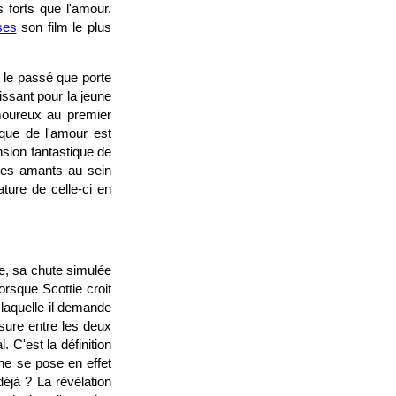
s forts que l'amour.
ses
son film le plus
r le passé que porte
issant pour la jeune
moureux au premier
ique de l'amour est
ension fantastique de
 les amants au sein
ture de celle-ci en
e, sa chute simulée
rsque Scottie croit
 laquelle il demande
sure entre les deux
. C'est la définition
ne se pose en effet
éjà ? La révélation