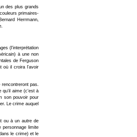
'un des plus grands
 couleurs primaires-
 Bernard Herrmann,
e.
s (l'interprétation
éricain) à une non
mentales de Ferguson
ù il croira l'avoir
 rencontreront pas.
e qu'il aime (c'est à
en son pouvoir pour
ver. Le crime auquel
t ou à un autre de
le personnage limite
dans le crime) et le