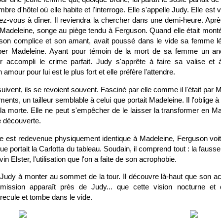
bre d'hôtel où elle habite et l'interroge. Elle s'appelle Judy. Elle es
dez-vous à dîner. Il reviendra la chercher dans une demi-heure. Aprè
e Madeleine, songe au piège tendu à Ferguson. Quand elle était mon
, son complice et son amant, avait poussé dans le vide sa femme l
ber Madeleine. Ayant pour témoin de la mort de sa femme un ancie
ir accompli le crime parfait. Judy s'apprête à faire sa valise et
mour pour lui est le plus fort et elle préfère l'attendre.
suivent, ils se revoient souvent. Fasciné par elle comme il l'était par
ents, un tailleur semblable à celui que portait Madeleine. Il l'oblige 
a morte. Elle ne peut s'empêcher de le laisser la transformer en Ma
re découverte.
elle est redevenue physiquement identique à Madeleine, Ferguson voit
ue portait la Carlotta du tableau. Soudain, il comprend tout : la fauss
 Elster, l'utilisation que l'on a faite de son acrophobie.
e-Judy à monter au sommet de la tour. Il découvre là-haut que son ac
ssion apparaît près de Judy... que cette vision nocturne et 
 recule et tombe dans le vide.