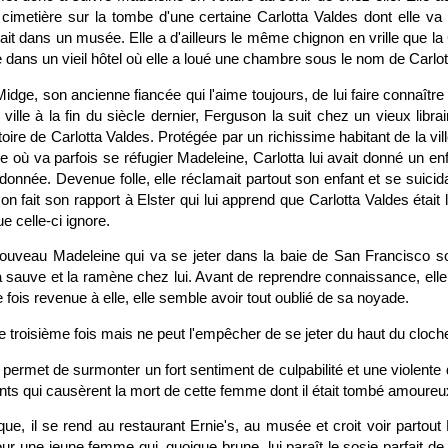
 cimetière sur la tombe d'une certaine Carlotta Valdes dont elle va
ait dans un musée. Elle a d'ailleurs le même chignon en vrille que la 
e dans un vieil hôtel où elle a loué une chambre sous le nom de Carlot
ge, son ancienne fiancée qui l'aime toujours, de lui faire connaître 
a ville à la fin du siècle dernier, Ferguson la suit chez un vieux librai
stoire de Carlotta Valdes. Protégée par un richissime habitant de la vill
e où va parfois se réfugier Madeleine, Carlotta lui avait donné un en
ndonnée. Devenue folle, elle réclamait partout son enfant et se suicid
n fait son rapport à Elster qui lui apprend que Carlotta Valdes était 
 celle-ci ignore.
ouveau Madeleine qui va se jeter dans la baie de San Francisco s
a sauve et la ramène chez lui. Avant de reprendre connaissance, elle
 fois revenue à elle, elle semble avoir tout oublié de sa noyade.
e troisième fois mais ne peut l'empêcher de se jeter du haut du cloche
permet de surmonter un fort sentiment de culpabilité et une violent
ts qui causèrent la mort de cette femme dont il était tombé amoureu
ique, il se rend au restaurant Ernie's, au musée et croit voir partou
jour une jeune femme qui, quoique brune, lui paraît le sosie parfait de 