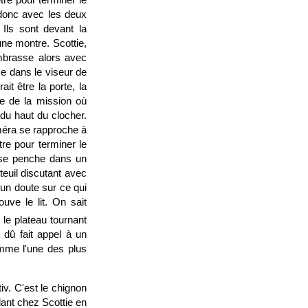
 donc avec les deux
Ils sont devant la
une montre. Scottie,
embrasse alors avec
se dans le viseur de
it être la porte, la
ge de la mission où
du haut du clocher.
améra se rapproche à
tre pour terminer le
 se penche dans un
euil discutant avec
cun doute sur ce qui
uve le lit. On sait
le plateau tournant
 dû fait appel à un
omme l'une des plus
iv. C'est le chignon
dant chez Scottie en