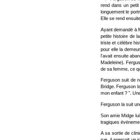
rend dans un petit
longuement le portr
Elle se rend ensuit
Ayant demandé à Mid
petite histoire de l
triste et célèbre hi
pour elle la demeur
l'avait ensuite aba
Madeleine). Ferguso
de sa femme, ce que
Ferguson suit de n
Bridge. Ferguson l
mon enfant ? ". Une
Ferguson la suit un
Son amie Midge lui 
tragiques événemen
A sa sortie de clin
rue, il aperçoit un 