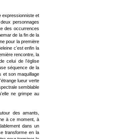
re expressionniste et
s deux personnages
ente des occurrences
emar de la fin de la
ine pour la première
leine c'est enfin la
remière rencontre, la
e celui de l'église
euse séquence de la
s et son maquillage
l'étrange lueur verte
 spectrale semblable
u'elle ne grimpe au
utour des amants,
ine à ce moment, à
éalablement dans un
e transforme en la
tre pour terminer le