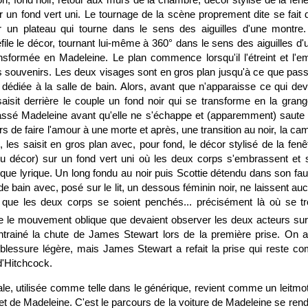
ur un fond vert uni. Le tournage de la scène proprement dite se fait
 un plateau qui tourne dans le sens des aiguilles d'une montre. 
ile le décor, tournant lui-même à 360° dans le sens des aiguilles d'
ansformée en Madeleine. Le plan commence lorsqu'il l'étreint et l'
es souvenirs. Les deux visages sont en gros plan jusqu'à ce que pas
dédiée à la salle de bain. Alors, avant que n'apparaisse ce qui devra
aisit derrière le couple un fond noir qui se transforme en la gran
assé Madeleine avant qu'elle ne s'échappe et (apparemment) saute 
s de faire l'amour à une morte et après, une transition au noir, la c
les saisit en gros plan avec, pour fond, le décor stylisé de la fenê
du décor) sur un fond vert uni où les deux corps s'embrassent et
ue lyrique. Un long fondu au noir puis Scottie détendu dans son faut
de bain avec, posé sur le lit, un dessous féminin noir, ne laissent au
que les deux corps se soient penchés... précisément là où se tro
 le mouvement oblique que devaient observer les deux acteurs sur 
 entrainé la chute de James Stewart lors de la première prise. On a
lessure légère, mais James Stewart a refait la prise qui reste c
d'Hitchcock.
rale, utilisée comme telle dans le générique, revient comme un leitmot
et de Madeleine. C'est le parcours de la voiture de Madeleine se ren