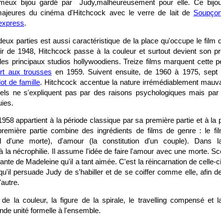
meux bijou gardé par Judy,malheureusement pour elle. Ce bijou
ajeures du cinéma d'Hitchcock avec le verre de lait de
Soupço
express
.
ux parties est aussi caractéristique de la place qu'occupe le film d
tir de 1948, Hitchcock passe à la couleur et surtout devient son p
 les principaux studios hollywoodiens. Treize films marquent cette p
rt aux trousses
en 1959. Suivent ensuite, de 1960 à 1975, sept 
t de famille
. Hitchcock accentue la nature irrémédiablement mauv
nels ne s'expliquent pas par des raisons psychologiques mais par
ies.
 1958 appartient à la période classique par sa première partie et à la
mière partie combine des ingrédients de films de genre : le film p
pel d'une morte), d'amour (la constitution d'un couple). Dans 
 la nécrophilie. Il assume l'idée de faire l'amour avec une morte. Sco
nte de Madeleine qu'il a tant aimée. C'est la réincarnation de celle-ci
u'il persuade Judy de s'habiller et de se coiffer comme elle, afin d
'autre.
de la couleur, la figure de la spirale, le travelling compensé et
de unité formelle à l'ensemble.