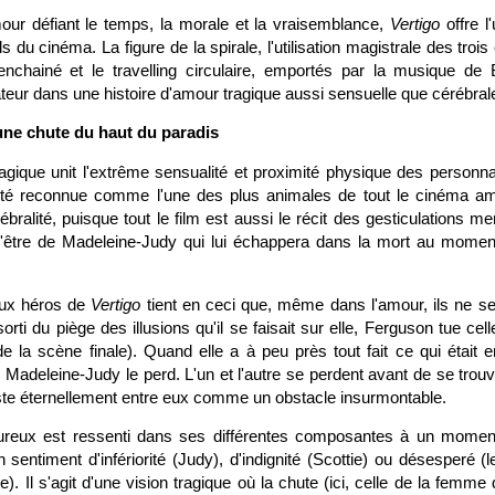
mour défiant le temps, la morale et la vraisemblance,
Vertigo
offre l
s du cinéma. La figure de la spirale, l'utilisation magistrale des trois
enchainé et le travelling circulaire, emportés par la musique de
ateur dans une histoire d'amour tragique aussi sensuelle que cérébral
ne chute du haut du paradis
gique unit l'extrême sensualité et proximité physique des personnage
é reconnue comme l'une des plus animales de tout le cinéma am
ralité, puisque tout le film est aussi le récit des gesticulations 
'être de Madeleine-Judy qui lui échappera dans la mort au moment o
eux héros de
Vertigo
tient en ceci que, même dans l'amour, ils ne se
orti du piège des illusions qu'il se faisait sur elle, Ferguson tue cell
e la scène finale). Quand elle a à peu près tout fait ce qui était 
 Madeleine-Judy le perd. L'un et l'autre se perdent avant de se trou
este éternellement entre eux comme un obstacle insurmontable.
reux est ressenti dans ses différentes composantes à un momen
 sentiment d'infériorité (Judy), d'indignité (Scottie) ou désesperé (
e). Il s'agit d'une vision tragique où la chute (ici, celle de la femme 