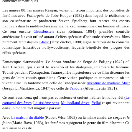
comédies romantiques.
Les années 80, les années Reagan, voient un retour important des comédies de
fantômes avec
Poltergeist
de Tobe Hooper (1982) dans lequel le réalisateur et
son co-scénariste et producteur Steven Spielberg font rentrer des esprits
frappeurs dans la middle-class américaine, ceci assaisonné d'un humour efficace.
Ce sera ensuite
Ghostbusters
(Ivan Reitman, 1984), première comédie
américaine à avoir utilisé autant d'effets spéciaux d'habitude réservés aux films
purement fantastiques.
Ghost
(Jerry Zucker, 1990) signe le retour de la comédie
romantique fantastique hollywoodienne, laquelle bénéficie des progrès des
effets spéciaux.
Fantastique d'atmosphère,
Le baron fantôme
de Serge de Poligny (1942) où
Jean Cocteau, qui a écrit le scénario et les dialogues, interprète le fantôme.
Tourné pendant l'Occupation, l'atmosphère mystérieuse de ce film détourne les
gens de leurs ennuis quotidiens. Cette vision poétique et romanesque où un
vivant aime un fantôme sera celle de l'indépassable
Aventure de madame Muir
(Joseph L. Mankiewicz, 1947) ou celle de
Pandora
(Albert, Lewin 1951).
Ce sont aussi ceux qui n'ont pas conscience et croient habiter le monde réel (
Le
carnaval des âmes
,
Le sixième sens
,
Mulholland drive
,
Yella
) et qui reviennent
dans un monde réel magnifié par eux.
Avec
La maison du diable
(Robert Wise, 1963) ou la même année,
Le corps et le
fouet
(Mario Bava, 1963), les fantômes rejoignent le genre du film d'horreur. Ce
sera aussi le cas de