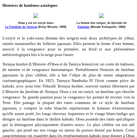
Histoires de fantômes asiatiques
Oiwa y est un onryō dans
La femme des neiges, 2e épisode de
Le Fantôme de Yotsuya
(Kenji Misumi, 1959)
Kwaïdan
(Masaki Kobayashi, 1964)
L'onryō et la yuki-onna (femme des neiges) sont deux archétypes de yôkaï,
entités surnaturelles du folklore japonais. Elles prenent la forme d’une femme,
associé à la vengeance pour la première, au froid et aux phénomènes
météorologiques liés à la neige pour l'autre.
Yotsuya kaidan
(L'Histoire d'Oiwa et de Tamiya Iemon) est un conte de trahison,
de meurtre et de vengeance fantomatique. Probablement l'histoire de fantôme
japonaise la plus célèbre, elle a fait l’objet de plus de trente adaptations
cinématographiques. En 1825, Tsuruya Namboku IV l'écrit comme pièce de
kabuki, avec pour titre
Tōkaidō Yotsuya kaidan
, souvent traduit librement par
L'Histoire du fantôme de Yotsuya
. Oiwa y est un onryō, un fantôme qui cherche
vengeance. Sa grande passion pour la vengeance lui permet de revenir vers la
Terre. Elle partage la plupart des traits communs de ce style de fantôme
japonais, y compris la robe blanche représentant le kimono d'enterrement
qu'elle aurait porté, les longs cheveux loqueteux et le visage blanc/indigo qui
désigne un fantôme dans le théâtre kabuki. Oiwa possède des traits spécifiques
qui la distinguent physiquement d'autres onryo. Le plus célèbre est son œil
gauche, qui pend sur son visage en raison du poison donné par Iemon. Cette
caractéristique est exagérée dans les représentations kabuki pour donner à Oiwa