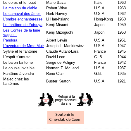
Le corps et le fouet
Mario Bava
Italie
1963
La maison du diable
Robert Wise
U.S.A.
1963
Le carnaval des âmes
Herk Harvey
U.S.A.
1962
L'ombre enchanteresse
Li Han-hsiang
Hong-Kong
1960
Le fantôme de Yotsuya
Kenji Misumi
Japon
1959
Les Contes de la lune
Kenji Mizoguchi
Japon
1953
vague...
Pandora
Albert Lewin
U.S.A.
1951
L'aventure de Mme Muir
Joseph L. Mankiewicz
U.S.A.
1947
Sylvie et le fantôme
Claude Autant-Lara
France
1945
L'esprit s'amuse
David Lean
G. B.
1944
Le baron fantôme
Serge de Poligny
France
1942
Le couple invisible
Norman Z. McLeod
U.S.A.
1937
Fantôme à vendre
René Clair
G.B.
1935
Malec chez les
Buster Keaton
U.S.A.
1921
fantômes