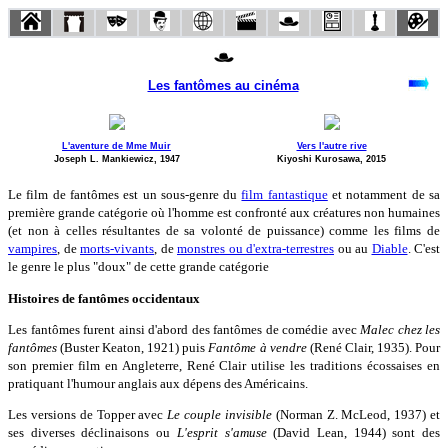
Les fantômes au cinéma
L'aventure de Mme Muir
Vers l'autre rive
Joseph L. Mankiewicz, 1947
Kiyoshi Kurosawa, 2015
Le film de fantômes est un sous-genre du
film fantastique
et notamment de sa
première grande catégorie où l'homme est confronté aux créatures non humaines
(et non à celles résultantes de sa volonté de puissance) comme les films de
vampires
, de
morts-vivants
, de
monstres ou d'extra-terrestres
ou au
Diable
. C'est
le genre le plus "doux" de cette grande catégorie
Histoires de fantômes occidentaux
Les fantômes furent ainsi d'abord des fantômes de comédie avec
Malec chez les
fantômes
(Buster Keaton, 1921) puis
Fantôme à vendre
(René Clair, 1935). Pour
son premier film en Angleterre, René Clair utilise les traditions écossaises en
pratiquant l'humour anglais aux dépens des Américains.
Les versions de Topper avec
Le couple invisible
(Norman Z. McLeod, 1937) et
ses diverses déclinaisons ou
L'esprit s'amuse
(David Lean, 1944) sont des