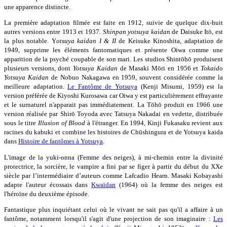
une apparence distincte.
La première adaptation filmée est faite en 1912, suivie de quelque dix-huit
autres versions entre 1913 et 1937.
Shinpan yotsuya kaidan
de Daisuke Itō, est
la plus notable. Y
otsuya kaidan I & II
de Keisuke Kinoshita, adaptation de
1949, supprime les éléments fantomatiques et présente Oiwa comme une
apparition de la psyché coupable de son mari. Les studios Shintōhō produisent
plusieurs versions, dont
Yotsuya Kaidan
de Masaki Mōri en 1956 et
Tokaido
Yotsuya Kaidan
de Nobuo Nakagawa en 1959, souvent considérée comme la
meilleure adaptation.
Le Fantôme de Yotsuya
(Kenji Misumi, 1959) est la
version préférée de Kiyoshi Kurosawa car Oiwa y est particulièrement effrayante
et le surnaturel n'apparait pas immédiatement. La Tōhō produit en 1966 une
version réalisée par Shirō Toyoda avec Tatsuya Nakadai en vedette, distribuée
sous le titre
Illusion of Blood
à l'étranger. En 1994, Kinji Fukasaku revient aux
racines du kabuki et combine les histoires de Chūshingura et de Yotsuya kaida
dans
Histoire de fantômes à Yotsuya
.
L'image de la yuki-onna (Femme des neiges), à mi-chemin entre la divinité
protectrice, la sorcière, le vampire a fini par se figer à partir du début du XXe
siècle par l’intermédiaire d’auteurs comme Lafcadio Hearn. Masaki Kobayashi
adapte l'auteur écossais dans
Kwaïdan
(1964) où la femme des neiges est
l'héroïne du deuxième épisode.
Fantastique plus inquiétant celui où le vivant ne sait pas qu'il a affaire à un
fantôme, notamment lorsqu'il s'agit d'une projection de son imaginaire :
Les