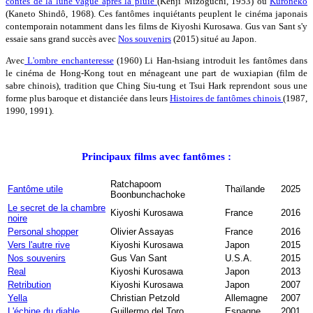
contes de la lune vague après la pluie
(Kenji Mizoguchi, 1953) ou
Kuroneko
(Kaneto Shindô, 1968). Ces fantômes inquiétants peuplent le cinéma japonais
contemporain notamment dans les films de Kiyoshi Kurosawa. Gus van Sant s'y
essaie sans grand succès avec
Nos souvenirs
(2015) situé au Japon.
Avec
L'ombre enchanteresse
(1960) Li Han-hsiang introduit les fantômes dans
le cinéma de Hong-Kong tout en ménageant une part de wuxiapian (film de
sabre chinois), tradition que Ching Siu-tung et Tsui Hark reprendont sous une
forme plus baroque et distanciée dans leurs
Histoires de fantômes chinois
(1987,
1990, 1991).
Principaux films avec fantômes :
Ratchapoom
Fantôme utile
Thaïlande
2025
Boonbunchachoke
Le secret de la chambre
Kiyoshi Kurosawa
France
2016
noire
Personal shopper
Olivier Assayas
France
2016
Vers l'autre rive
Kiyoshi Kurosawa
Japon
2015
Nos souvenirs
Gus Van Sant
U.S.A.
2015
Real
Kiyoshi Kurosawa
Japon
2013
Retribution
Kiyoshi Kurosawa
Japon
2007
Yella
Christian Petzold
Allemagne
2007
L'échine du diable
Guillermo del Toro
Espagne
2001