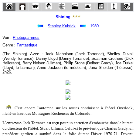
Shining
Stanley Kubrick
1980
Voir :
Photogrammes
Genre :
Fantastique
(The Shining). Avec : Jack Nicholson (Jack Torrance), Shelley Duvall
(Wendy Torrance), Danny Lloyd (Danny Torrance), Scatman Crothers (Dick
Hallorann), Barry Nelson (Ullman), Philip Stone (Delbert Grady), Joe Turkel
(Lloyd, le barman), Anne Jackson (le médecin), Jana Sheldon (l'hôtesse).
2h26.
C'est encore l'automne sur les routes conduisant à l'hôtel Overlook,
niché en haut des Montagnes Rocheuses du Colorado.
L'entrevue.
Jack Torrance est reçu pour un entretien d'embauche dans le bureau
du directeur de l'hôtel, Stuart Ullman. Celui-ci le prévient que Charles Grady, un
précédent gardien a sombré dans la folie durant l'hiver 1970-71. Devenu