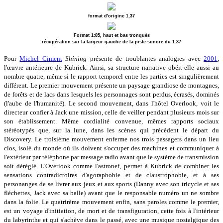
format d'origine 1,37
Format 1:85, haut et bas tronqués
récupération sur la largeur gauche de la piste sonore du 1.37
Pour
Michel Ciment
Shining
présente de troublantes analogies avec
2001
,
l'œuvre antérieure de Kubrick. Ainsi, sa structure narrative obéit-elle aussi au
nombre quatre, même si le rapport temporel entre les parties est singulièrement
différent. Le premier mouvement présente un paysage grandiose de montagnes,
de forêts et de lacs dans lesquels les personnages sont perdus, écrasés, dominés
(l'aube de l'humanité). Le second mouvement, dans l'hôtel Overlook, voit le
directeur confier à Jack une mission, celle de veiller pendant plusieurs mois sur
son établissement. Même cordialité convenue, mêmes rapports sociaux
stéréotypés que, sur la lune, dans les scènes qui précèdent le départ du
Discovery. Le troisième mouvement enferme nos trois passagers dans un lieu
clos, isolé du monde où ils doivent s'occuper des machines et communiquer à
l'extérieur par téléphone par message radio avant que le système de transmission
soit déréglé. L'Overlook comme l'astronef, permet à Kubrick de combiner les
sensations contradictoires d'agoraphobie et de claustrophobie, et à ses
personanges de se livrer aux jeux et aux sports (Danny avec son tricycle et ses
fléchettes, Jack avec sa balle) avant que le responsable numéro un ne sombre
dans la folie. Le quatrirème mouvement enfin, sans paroles comme le premier,
est un voyage d'initiation, de mort et de transfiguration, cette fois à l'intérieur
du labyrinthe et qui s'achève dans le passé, avec une musique nostalgique des