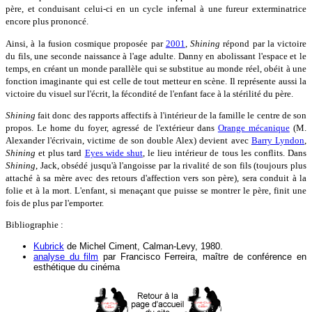
père, et conduisant celui-ci en un cycle infernal à une fureur exterminatrice
encore plus prononcé.
Ainsi, à la fusion cosmique proposée par
2001
,
Shining
répond par la victoire
du fils, une seconde naissance à l'age adulte. Danny en abolissant l'espace et le
temps, en créant un monde parallèle qui se substitue au monde réel, obéit à une
fonction imaginante qui est celle de tout metteur en scène. Il représente aussi la
victoire du visuel sur l'écrit, la fécondité de l'enfant face à la stérilité du père.
Shining
fait donc des rapports affectifs à l'intérieur de la famille le centre de son
propos. Le home du foyer, agressé de l'extérieur dans
Orange mécanique
(M.
Alexander l'écrivain, victime de son double Alex) devient avec
Barry Lyndon
,
Shining
et plus tard
Eyes wide shut
, le lieu intérieur de tous les conflits. Dans
Shining
, Jack, obsédé jusqu'à l'angoisse par la rivalité de son fils (toujours plus
attaché à sa mère avec des retours d'affection vers son père), sera conduit à la
folie et à la mort. L'enfant, si menaçant que puisse se montrer le père, finit une
fois de plus par l'emporter.
Bibliographie :
Kubrick
de Michel Ciment, Calman-Levy, 1980.
analyse du film
par Francisco Ferreira, maître de conférence en
esthétique du cinéma