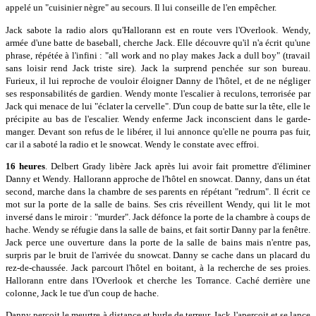
appelé un "cuisinier nègre" au secours. Il lui conseille de l'en empêcher.
Jack sabote la radio alors qu'Hallorann est en route vers l'Overlook. Wendy,
armée d'une batte de baseball, cherche Jack. Elle découvre qu'il n'a écrit qu'une
phrase, répétée à l'infini : "all work and no play makes Jack a dull boy" (travail
sans loisir rend Jack triste sire). Jack la surprend penchée sur son bureau.
Furieux, il lui reproche de vouloir éloigner Danny de l'hôtel, et de ne négliger
ses responsabilités de gardien. Wendy monte l'escalier à reculons, terrorisée par
Jack qui menace de lui "éclater la cervelle". D'un coup de batte sur la tête, elle le
précipite au bas de l'escalier. Wendy enferme Jack inconscient dans le garde-
manger. Devant son refus de le libérer, il lui annonce qu'elle ne pourra pas fuir,
car il a saboté la radio et le snowcat. Wendy le constate avec effroi.
16 heures
. Delbert Grady libère Jack après lui avoir fait promettre d'éliminer
Danny et Wendy. Hallorann approche de l'hôtel en snowcat. Danny, dans un état
second, marche dans la chambre de ses parents en répétant "redrum". Il écrit ce
mot sur la porte de la salle de bains. Ses cris réveillent Wendy, qui lit le mot
inversé dans le miroir : "murder". Jack défonce la porte de la chambre à coups de
hache. Wendy se réfugie dans la salle de bains, et fait sortir Danny par la fenêtre.
Jack perce une ouverture dans la porte de la salle de bains mais n'entre pas,
surpris par le bruit de l'arrivée du snowcat. Danny se cache dans un placard du
rez-de-chaussée. Jack parcourt l'hôtel en boitant, à la recherche de ses proies.
Hallorann entre dans l'Overlook et cherche les Torrance. Caché derrière une
colonne, Jack le tue d'un coup de hache.
Danny perçoit le meurtre à distance et hurle de terreur. Jack l'aperçoit et se lance