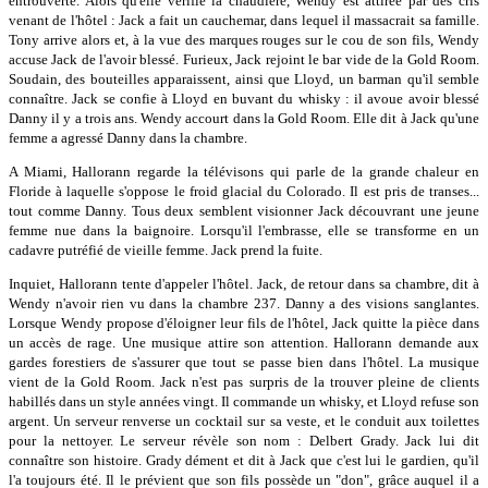
entrouverte. Alors qu'elle vérifie la chaudière, Wendy est attirée par des cris
venant de l'hôtel : Jack a fait un cauchemar, dans lequel il massacrait sa famille.
Tony arrive alors et, à la vue des marques rouges sur le cou de son fils, Wendy
accuse Jack de l'avoir blessé. Furieux, Jack rejoint le bar vide de la Gold Room.
Soudain, des bouteilles apparaissent, ainsi que Lloyd, un barman qu'il semble
connaître. Jack se confie à Lloyd en buvant du whisky : il avoue avoir blessé
Danny il y a trois ans. Wendy accourt dans la Gold Room. Elle dit à Jack qu'une
femme a agressé Danny dans la chambre.
A Miami, Hallorann regarde la télévisons qui parle de la grande chaleur en
Floride à laquelle s'oppose le froid glacial du Colorado. Il est pris de transes...
tout comme Danny. Tous deux semblent visionner Jack découvrant une jeune
femme nue dans la baignoire. Lorsqu'il l'embrasse, elle se transforme en un
cadavre putréfié de vieille femme. Jack prend la fuite.
Inquiet, Hallorann tente d'appeler l'hôtel. Jack, de retour dans sa chambre, dit à
Wendy n'avoir rien vu dans la chambre 237. Danny a des visions sanglantes.
Lorsque Wendy propose d'éloigner leur fils de l'hôtel, Jack quitte la pièce dans
un accès de rage. Une musique attire son attention. Hallorann demande aux
gardes forestiers de s'assurer que tout se passe bien dans l'hôtel. La musique
vient de la Gold Room. Jack n'est pas surpris de la trouver pleine de clients
habillés dans un style années vingt. Il commande un whisky, et Lloyd refuse son
argent. Un serveur renverse un cocktail sur sa veste, et le conduit aux toilettes
pour la nettoyer. Le serveur révèle son nom : Delbert Grady. Jack lui dit
connaître son histoire. Grady dément et dit à Jack que c'est lui le gardien, qu'il
l'a toujours été. Il le prévient que son fils possède un "don", grâce auquel il a