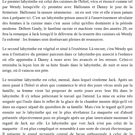
Le premier labyrinthe est celui des cuisines de l'hôtel, vécu et énoncé comme tel
par Wendy lorsqu'elle s'y promène avec Hallorann et Danny le jour de la
fermeture. Hallorann la rassure néanmoins : on en sort vite et elle n'aura jamais
rien à préparer ici. C'est un labyrinthe-prison associé à l'asservissement séculaire
des femmes à la cuisine mais c'est aussi celui qu'elles dominent à la période
moderne. Delbert Grady, le fantôme raciste et machiste venu des années 20, en
fera la remarque à Jack lorsqu'il le délivrera de la resserre des cuisines où Wendy
l'a enfermé : les femmes sont dorénavant pleines de ressources.
Le second labyrinthe est végétal et situé à l'extérieur. Là encore, c'est Wendy qui
sera à l'initiative du premier parcours dans ce labyrinthe-jeu associé à l'enfance
où elle apprendra à Danny à ruser avec les avancés et les retours. Celui-ci
retiendra la leçon lors de sa fuite finale dans le labyrinthe, de nuit et sous la
neige, où il vaincra son père.
Le troisième labyrinthe est celui, mental, dans lequel s'enferme Jack. Après un
mois passé à l'hôtel et alors que commence le récit des jours vécus seuls par la
famille, sa femme vient lui proposer de sortir jouer avec leur fils dans le
labyrinthe. Il s'y refuse prétextant le travail qui l'attend. La mise en scène très
soignée qui l'isole dans le reflet de la glace de la chambre montre déjà qu'il vit
dans un espace séparé du quotidien de sa famille. Mais c'est le regard qu'il jette
ensuite sur le labyrinthe qui est le plus révélateur. La maquette est d'abord
présentée objectivement puis en plongée après un plan intercalaire montrant le
regard de Jack sur elle. Le labyrinthe que voit Jack n'est pas celui de la
maquette : il est plus compliqué et ressemble à une sorte de circuit électronique.
Il présente le grand rectangle central de façon orthogonale à celui de la