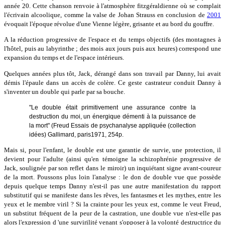
année 20. Cette chanson renvoie à l'atmosphère fitzgéraldienne où se complait
l'écrivain alcoolique, comme la valse de Johan Strauss en conclusion de
2001
évoquait l'époque révolue d'une Vienne légère, grisante et au bord du gouffre.
A la réduction progressive de l'espace et du temps objectifs (des montagnes à
l'hôtel, puis au labyrinthe ; des mois aux jours puis aux heures) correspond une
expansion du temps et de l'espace intérieurs.
Quelques années plus tôt, Jack, dérangé dans son travail par Danny, lui avait
démis l'épaule dans un accès de colère. Ce geste castrateur conduit Danny à
s'inventer un double qui parle par sa bouche.
"Le double était primitivement une assurance contre la
destruction du moi, un énergique démenti à la puissance de
la mort" (Freud Essais de psychanalyse appliquée (collection
idées) Gallimard, paris1971, 254p.
Mais si, pour l'enfant, le double est une garantie de survie, une protection, il
devient pour l'adulte (ainsi qu'en témoigne la schizophrénie progressive de
Jack, soulignée par son reflet dans le miroir) un inquiétant signe avant-coureur
de la mort. Poussons plus loin l'analyse : le don de double vue que possède
depuis quelque temps Danny n'est-il pas une autre manifestation du rapport
substitutif qui se manifeste dans les rêves, les fantasmes et les mythes, entre les
yeux et le membre viril ? Si la crainte pour les yeux est, comme le veut Freud,
un substitut fréquent de la peur de la castration, une double vue n'est-elle pas
alors l'expression d 'une survirilité venant s'opposer à la volonté destructrice du