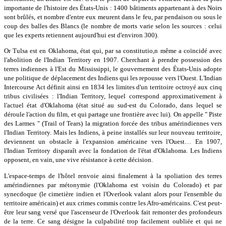
importante de l'histoire des États-Unis : 1400 bâtiments appartenant à des Noirs
sont brûlés, et nombre d'entre eux meurent dans le feu, par pendaison ou sous le
coup des balles des Blancs (le nombre de morts varie selon les sources : celui
que les experts retiennent aujourd'hui est d'environ 300).
Or Tulsa est en Oklahoma, état qui, par sa constitutio,n même a coïncidé avec
l'abolition de l'Indian Territory en 1907. Cherchant à prendre possession des
terres indiennes à l'Est du Mississippi, le gouvernement des États-Unis adopte
une politique de déplacement des Indiens qui les repousse vers l'Ouest. L'Indian
Intercourse Act définit ainsi en 1834 les limites d'un territoire octroyé aux cinq
tribus civilisées : l'Indian Territory, lequel correspond approximativement à
l'actuel état d'Oklahoma (état situé au sud-est du Colorado, dans lequel se
déroule l'action du film, et qui partage une frontière avec lui). On appelle " Piste
des Larmes " (Trail of Tears) la migration forcée des tribus amérindiennes vers
l'Indian Territory. Mais les Indiens, à peine installés sur leur nouveau territoire,
deviennent un obstacle à l'expansion américaine vers l'Ouest… En 1907,
l'Indian Territory disparaît avec la fondation de l'état d'Oklahoma. Les Indiens
opposent, en vain, une vive résistance à cette décision.
L'espace-temps de l'hôtel renvoie ainsi finalement à la spoliation des terres
amérindiennes par métonymie (l'Oklahoma est voisin du Colorado) et par
synecdoque (le cimetière indien et l'Overlook valant alors pour l'ensemble du
territoire américain) et aux crimes commis contre les Afro-américains. C'est peut-
être leur sang versé que l'ascenseur de l'Overlook fait remonter des profondeurs
de la terre. Ce sang désigne la culpabilité trop facilement oubliée et qui ne