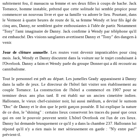
subitement fou, il massacra sa femme et ses deux filles à coups de hache. Jack
Torrance, homme instable, prétend que cette solitude lui semble propice pour
commencer un nouveau livre et que sa famille va adorer le lieu. Pourtant, dans
le Vermont à quatre heures de route de là, sa femme Wendy et leur fils âgé de
cinq ans, Danny, ne semblent guère enthousiastes à l'idée de partir. Notamment
"Tony" l'ami imaginaire de Danny. Jack confirme à Wendy par téléphone qu'il
est embauché. Des visions sanglantes avertissent Danny et "Tony" des dangers à
venir.
Jour de clôture annuelle
. Les routes vont devenir impraticables pour cinq
mois. Jack, Wendy et Danny discutent dans la voiture sur le trajet conduisant à
l'Overlook. Danny a faim et Wendy parle du groupe Donner qui a dû recourir au
cannibalisme.
Tout le personnel est prêt au départ. Les jumelles Grady apparaissent à Danny
dans la salle de jeux. Le directeur de l'hôtel fait visiter son établissement au
couple Torrance. La construction de l'hôtel a commencé en 1907 pour se
terminer deux ans plus tard. Il est établi sur un ancien cimetière indien.
Hallorann, le vieux chef-cuisinier noir, lui aussi médium, a deviné le surnom
"Doc" de Danny et le don que le petit garçon possède. Il lui explique la nature
de ce don, le "shining" : certains lieux conservent les traces du passé que ceux
qui en ont le pouvoir peuvent sentir. L'hôtel Overlook est l'un de ces lieux.
Danny lui demande brusquement ce qu'il y a dans la chambre 237. Hallorann lui
répond qu'il n'y a rien mais le met sérieusement en garde : "N'y entre pas!"
prévient-il.