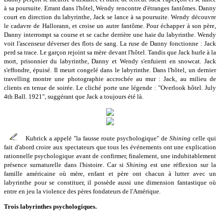
à sa poursuite. Errant dans l'hôtel, Wendy rencontre d'étranges fantômes. Danny
court en direction du labyrinthe, Jack se lance à sa poursuite. Wendy découvre
le cadavre de Hallorann, et croise un autre fantôme. Pour échapper à son père,
Danny interrompt sa course et se cache derrière une haie du labyrinthe. Wendy
voit l'ascenseur déverser des flots de sang. La ruse de Danny fonctionne : Jack
perd sa trace. Le garçon rejoint sa mère devant l'hôtel. Tandis que Jack hurle à la
mort, prisonnier du labyrinthe, Danny et Wendy s'enfuient en snowcat. Jack
s'effondre, épuisé. Il meurt congelé dans le labyrinthe. Dans l'hôtel, un dernier
travelling montre une photographie accrochée au mur : Jack, au milieu de
clients en tenue de soirée. Le cliché porte une légende : "Overlook hôtel. July
4th Ball. 1921", suggérant que Jack a toujours été là.
Kubrick a appelé "la fausse route psychologique" de
Shining
celle qui
fait d'abord croire aux spectateurs que tous les événements ont une explication
rationnelle psychologique avant de confirmer, finalement, une indubitablement
présence surnaturelle dans l'histoire. Car si
Shining
est une réflexion sur la
famille américaine où mère, enfant et père ont chacun à lutter avec un
labyrinthe pour se constituer, il possède aussi une dimension fantastique où
entre en jeu la violence des pères fondateurs de l'Amérique.
Trois labyrinthes psychologiques.