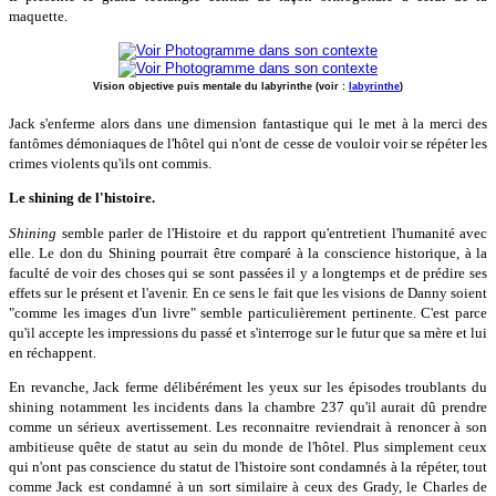
maquette.
Vision objective puis mentale du labyrinthe (voir :
labyrinthe
)
Jack s'enferme alors dans une dimension fantastique qui le met à la merci des
fantômes démoniaques de l'hôtel qui n'ont de cesse de vouloir voir se répéter les
crimes violents qu'ils ont commis.
Le shining de l'histoire.
Shining
semble parler de l'Histoire et du rapport qu'entretient l'humanité avec
elle. Le don du Shining pourrait être comparé à la conscience historique, à la
faculté de voir des choses qui se sont passées il y a longtemps et de prédire ses
effets sur le présent et l'avenir. En ce sens le fait que les visions de Danny soient
"comme les images d'un livre" semble particulièrement pertinente. C'est parce
qu'il accepte les impressions du passé et s'interroge sur le futur que sa mère et lui
en réchappent.
En revanche, Jack ferme délibérément les yeux sur les épisodes troublants du
shining notamment les incidents dans la chambre 237 qu'il aurait dû prendre
comme un sérieux avertissement. Les reconnaitre reviendrait à renoncer à son
ambitieuse quête de statut au sein du monde de l'hôtel. Plus simplement ceux
qui n'ont pas conscience du statut de l'histoire sont condamnés à la répéter, tout
comme Jack est condamné à un sort similaire à ceux des Grady, le Charles de