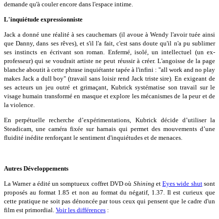
demande qu'à couler encore dans l'espace intime.
L'inquiétude expressionniste
Jack a donné une réalité à ses cauchemars (il avoue à Wendy l'avoir tuée ainsi
que Danny, dans ses rêves), et s'il l'a fait, c'est sans doute qu'il n'a pu sublimer
ses instincts en écrivant son roman. Enfermé, isolé, un intellectuel (un ex-
professeur) qui se voudrait artiste ne peut réussir à créer. L'angoisse de la page
blanche aboutit à cette phrase inquiétante tapée à l'infini : "all work and no play
makes Jack a dull boy" (travail sans loisir rend Jack triste sire). En exigeant de
ses acteurs un jeu outré et grimaçant, Kubrick systématise son travail sur le
visage humain transformé en masque et explore les mécanismes de la peur et de
la violence.
En perpétuelle recherche d’expérimentations, Kubrick décide d’utiliser la
Steadicam, une caméra fixée sur harnais qui permet des mouvements d’une
fluidité inédite renforçant le sentiment d'inquiétudes et de menaces.
Autres Développements
La Warner a édité un somptueux coffret DVD où
Shining
et
Eyes wide shut
sont
proposés au format 1.85 et non au format du négatif, 1.37. Il est curieux que
cette pratique ne soit pas dénoncée par tous ceux qui pensent que le cadre d'un
film est primordial.
Voir les différences
: