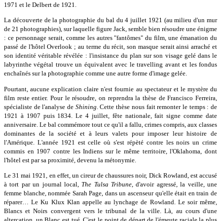
1971 et le Delbert de 1921.
La découverte de la photographie du bal du 4 juillet 1921 (au milieu d'un mur
de 21 photographies), sur laquelle figure Jack, semble bien résoudre une énigme
: ce personnage serait, comme les autres "fantômes" du film, une émanation du
passé de l'hôtel Overlook ; au terme du récit, son masque serait ainsi arraché et
son identité véritable révélée : l'insistance du plan sur son visage gelé dans le
labyrinthe végétal trouve un équivalent avec le travelling avant et les fondus
enchaînés sur la photographie comme une autre forme d'image gelée.
Pourtant, aucune explication claire n'est fournie au spectateur et le mystère du
film reste entier. Pour le résoudre, on reprendra la thèse de Francisco Ferreira,
spécialiste de l'analyse de
Shining
. Cette thèse nous fait remonter le temps : de
1921 à 1907 puis 1834. Le 4 juillet, fête nationale, fait signe comme date
anniversaire. Le bal commémore tout ce qu'il a fallu, crimes compris, aux classes
dominantes de la société et à leurs valets pour imposer leur histoire de
l'Amérique. L'année 1921 est celle où s'est répèté contre les noirs un crime
commis en 1907 contre les Indiens sur le même territoire, l'Oklahoma, dont
l'hôtel est par sa proximité, devenu la métonymie.
Le 31 mai 1921, en effet, un cireur de chaussures noir, Dick Rowland, est accusé
à tort par un journal local,
The Tulsa Tribune
, d'avoir agressé, la veille, une
femme blanche, nommée Sarah Page, dans un ascenseur qu'elle était en train de
réparer… Le Ku Klux Klan appelle au lynchage de Rowland. Le soir même,
Blancs et Noirs convergent vers le tribunal de la ville. Là, au cours d'une
altercation, un Blanc est tué. C'est le point de départ de l'émeute raciale la plus