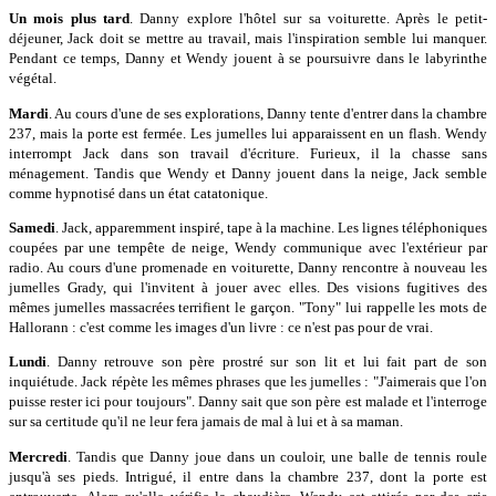
Un mois plus tard
. Danny explore l'hôtel sur sa voiturette. Après le petit-
déjeuner, Jack doit se mettre au travail, mais l'inspiration semble lui manquer.
Pendant ce temps, Danny et Wendy jouent à se poursuivre dans le labyrinthe
végétal.
Mardi
. Au cours d'une de ses explorations, Danny tente d'entrer dans la chambre
237, mais la porte est fermée. Les jumelles lui apparaissent en un flash. Wendy
interrompt Jack dans son travail d'écriture. Furieux, il la chasse sans
ménagement. Tandis que Wendy et Danny jouent dans la neige, Jack semble
comme hypnotisé dans un état catatonique.
Samedi
. Jack, apparemment inspiré, tape à la machine. Les lignes téléphoniques
coupées par une tempête de neige, Wendy communique avec l'extérieur par
radio. Au cours d'une promenade en voiturette, Danny rencontre à nouveau les
jumelles Grady, qui l'invitent à jouer avec elles. Des visions fugitives des
mêmes jumelles massacrées terrifient le garçon. "Tony" lui rappelle les mots de
Hallorann : c'est comme les images d'un livre : ce n'est pas pour de vrai.
Lundi
. Danny retrouve son père prostré sur son lit et lui fait part de son
inquiétude. Jack répète les mêmes phrases que les jumelles : "J'aimerais que l'on
puisse rester ici pour toujours". Danny sait que son père est malade et l'interroge
sur sa certitude qu'il ne leur fera jamais de mal à lui et à sa maman.
Mercredi
. Tandis que Danny joue dans un couloir, une balle de tennis roule
jusqu'à ses pieds. Intrigué, il entre dans la chambre 237, dont la porte est