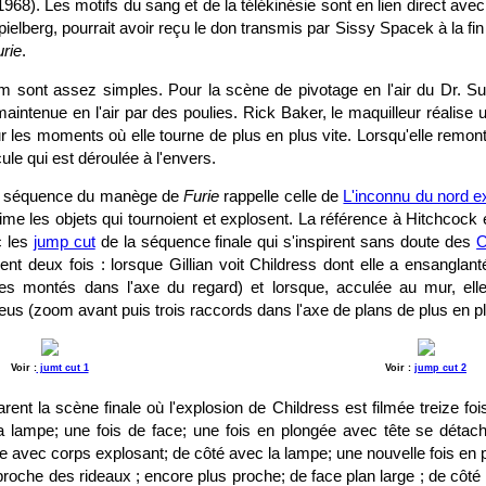
68). Les motifs du sang et de la télékinésie sont en lien direct ave
ielberg, pourrait avoir reçu le don transmis par Sissy Spacek à la fin 
urie
.
lm sont assez simples. Pour la scène de pivotage en l'air du Dr. S
aintenue en l'air par des poulies. Rick Baker, le maquilleur réalise 
r les moments où elle tourne de plus en plus vite. Lorsqu'elle remonte
ule qui est déroulée à l'envers.
 la séquence du manège de
Furie
rappelle celle de
L'inconnu du nord e
ime les objets qui tournoient et explosent. La référence à Hitchcoc
c les
jump cut
de la séquence finale qui s'inspirent sans doute des
O
ent deux fois : lorsque Gillian voit Childress dont elle a ensanglan
ntes montés dans l'axe du regard) et lorsque, acculée au mur, el
us (zoom avant puis trois raccords dans l'axe de plans de plus en p
Voir :
jumt cut 1
Voir :
jump cut 2
ent la scène finale où l'explosion de Childress est filmée treize fois
a lampe; une fois de face; une fois en plongée avec tête se détac
ce avec corps explosant; de côté avec la lampe; une nouvelle fois en p
 proche des rideaux ; encore plus proche; de face plan large ; de côté 