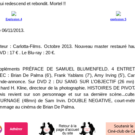
ui redescend et rebondit. Mortel !!
Explosion 4
explosion 5
 06/11/2013.
iteur : Carlotta-Films. Octobre 2013. Nouveau master restauré haut
D : 17 € . Le Blu-ray : 20 €.
ppléments PRÉFACE DE SAMUEL BLUMENFELD. 4 ENTRE
EC : Brian De Palma (6'), Frank Yablans (7'), Amy Irving (5'), Car
nde-annonce. Sur DVD 2 : DU SANG SUR L’OBJECTIF (26 mn) U
chard H. Kline, directeur de la photographie. HISTOIRES DE PIV
wis revient sur son personnage et sur sa dernière scène...cu
URNAGE (48mn) de Sam Irvin. DOUBLE NEGATIVE, court-métra
mmage au cinéma de Brian De Palma.