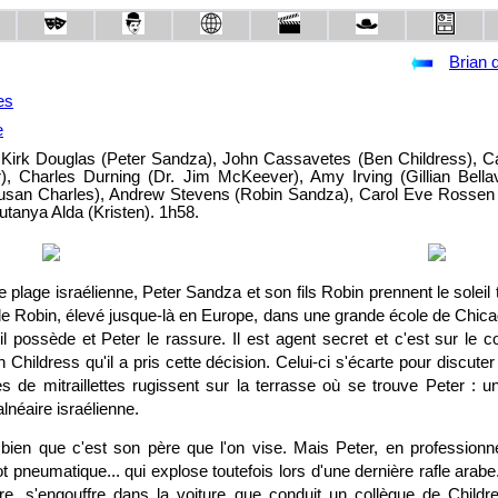
Brian 
es
e
 Kirk Douglas (Peter Sandza), John Cassavetes (Ben Childress), Ca
, Charles Durning (Dr. Jim McKeever), Amy Irving (Gillian Bellav
Susan Charles), Andrew Stevens (Robin Sandza), Carol Eve Rossen 
utanya Alda (Kristen). 1h58.
 plage israélienne, Peter Sandza et son fils Robin prennent le soleil 
de Robin, élevé jusque-là en Europe, dans une grande école de Chica
l possède et Peter le rassure. Il est agent secret et c'est sur le 
 Childress qu'il a pris cette décision. Celui-ci s'écarte pour discut
es de mitraillettes rugissent sur la terrasse où se trouve Peter 
alnéaire israélienne.
 bien que c'est son père que l'on vise. Mais Peter, en professionne
 pneumatique... qui explose toutefois lors d'une dernière rafle arabe
e, s'engouffre dans la voiture que conduit un collègue de Childres