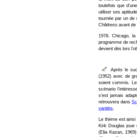
toutefois que d'un
utiliser ses aptitu
tournée par un de s
Childress avant de s
1978. Chicago, la
programme de reche
devient dès lors l'o
Après le su
(1952) avec de gra
soient commis. Le 
scénario l'intéress
s'est jamais adapt
retrouvera dans
Sc
vanités
.
Le thème est ainsi 
Kirk Douglas joue 
(Elia Kazan, 1969