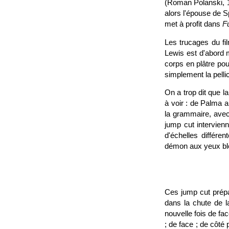
(Roman Polanski, 19
alors l'épouse de Sp
met à profit dans
F
Les trucages du fi
Lewis est d'abord m
corps en plâtre pou
simplement la pellic
On a trop dit que
à voir : de Palma a
la grammaire, ave
jump cut intervienn
d'échelles différe
démon aux yeux ble
Ces jump cut prépar
dans la chute de l
nouvelle fois de fa
; de face ; de côté