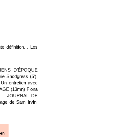
e définition. . Les
TIENS D’ÉPOQUE
rie Snodgress (5').
n entretien avec
OTAGE (13mn) Fiona
lte. : JOURNAL DE
ge de Sam Irvin,