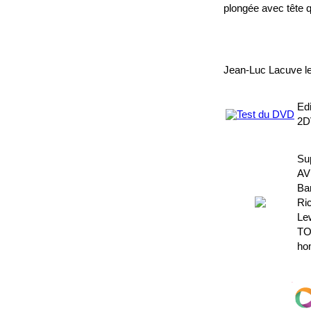
plongée avec tête q
Jean-Luc Lacuve le
Ed
2DV
Su
AV
Ba
Ri
Le
TO
ho