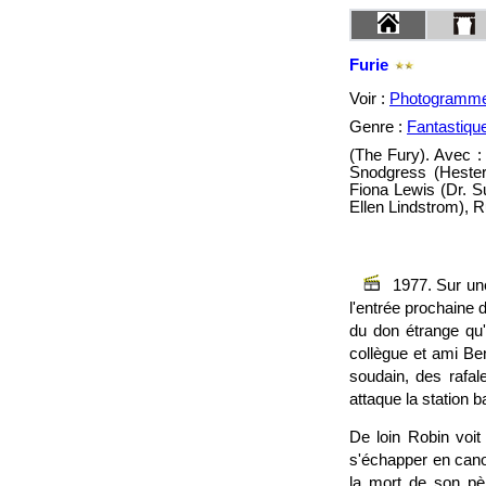
Furie
Voir :
Photogramm
Genre :
Fantastiqu
(The Fury). Avec :
Snodgress (Hester)
Fiona Lewis (Dr. 
Ellen Lindstrom), R
1977. Sur une
l'entrée prochaine 
du don étrange qu'i
collègue et ami Ben
soudain, des rafal
attaque la station b
De loin Robin voit
s'échapper en canot
la mort de son pèr