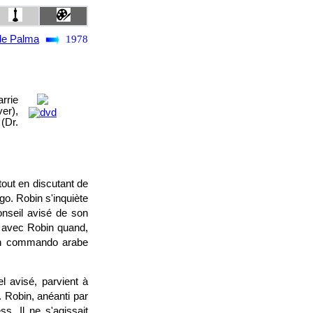
de Palma
1978
rrie
er),
(Dr.
tout en discutant de
go. Robin s'inquiète
conseil avisé de son
er avec Robin quand,
: un commando arabe
l avisé, parvient à
. Robin, anéanti par
s. Il ne s'agissait