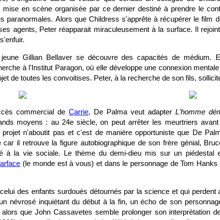
e mise en scène organisée par ce dernier destiné à prendre le con
des paranormales. Alors que Childress s'apprête à récupérer le film
es agents, Peter réapparait miraculeusement à la surface. Il rejoint 
'enfuir.
 jeune Gillian Bellaver se découvre des capacités de médium. Ell
rche à l'Institut Paragon, où elle développe une connexion mentale 
bjet de toutes les convoitises. Peter, à la recherche de son fils, sollicit
ccès commercial de
Carrie
, De Palma veut adapter
L'homme dém
nds moyens : au 24e siècle, on peut arrêter les meurtriers avant
projet n'aboutit pas et c'est de manière opportuniste que De Pal
e car il retrouve la figure autobiographique de son frère génial, Br
é à la vie sociale. Le thème du demi-dieu mis sur un piédestal e
arface
(le monde est à vous) et dans le personnage de Tom Hank
celui des enfants surdoués détournés par la science et qui perdent 
un névrosé inquiétant du début à la fin, un écho de son personna
) alors que John Cassavetes semble prolonger son interprétation 