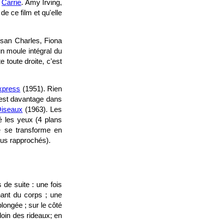
c
Carrie
. Amy Irving,
de ce film et qu'elle
usan Charles, Fiona
un moule intégral du
 toute droite, c'est
xpress
(1951). Rien
k est davantage dans
iseaux
(1963). Les
té les yeux (4 plans
le se transforme en
lus rapprochés).
 de suite : une fois
hant du corps ; une
longée ; sur le côté
loin des rideaux; en