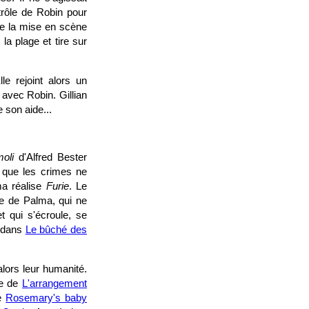
trôle de Robin pour
 de la mise en scène
la plage et tire sur
e rejoint alors un
avec Robin. Gillian
e son aide...
oli
d'Alfred Bester
 que les crimes ne
ma réalise
Furie
. Le
uce de Palma, qui ne
t qui s'écroule, se
s dans
Le bûché des
alors leur humanité.
ge de
L'arrangement
de
Rosemary's baby