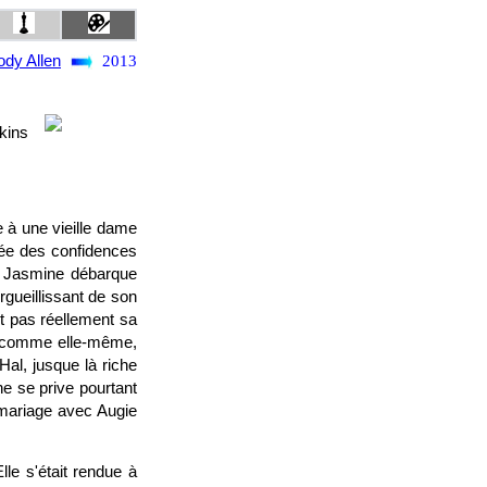
dy Allen
2013
kins
 à une vieille dame
ssée des confidences
e. Jasmine débarque
gueillissant de son
t pas réellement sa
, comme elle-même,
Hal, jusque là riche
e se prive pourtant
 mariage avec Augie
le s'était rendue à