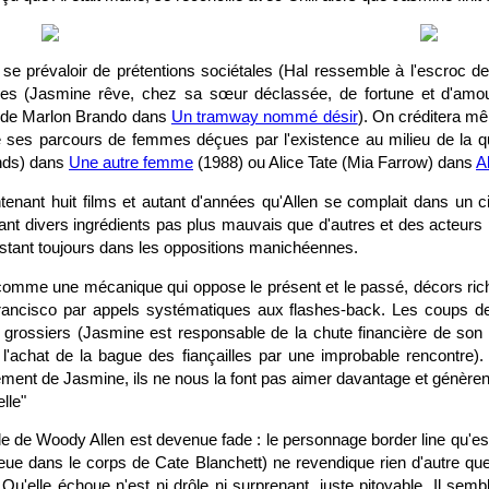
 se prévaloir de prétentions sociétales (Hal ressemble à l'escroc de
elles (Jasmine rêve, chez sa sœur déclassée, de fortune et d'a
et de Marlon Brando dans
Un tramway nommé désir
). On créditera m
de ses parcours de femmes déçues par l'existence au milieu de la q
nds) dans
Une autre femme
(1988) ou Alice Tate (Mia Farrow) dans
A
ntenant huit films et autant d'années qu'Allen se complait dans un c
nt divers ingrédients pas plus mauvais que d'autres et des acteurs p
estant toujours dans les oppositions manichéennes.
 comme une mécanique qui oppose le présent et le passé, décors ri
ancisco par appels systématiques aux flashes-back. Les coups de
 grossiers (Jasmine est responsable de la chute financière de son m
l'achat de la bague des fiançailles par une improbable rencontre). 
ement de Jasmine, ils ne nous la font pas aimer davantage et génèrent
elle"
 de Woody Allen est devenue fade : le personnage border line qu'es
bleue dans le corps de Cate Blanchett) ne revendique rien d'autre qu
. Qu'elle échoue n'est ni drôle ni surprenant, juste pitoyable. Il semb