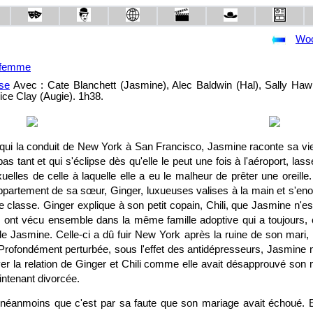
Woo
e femme
Avec : Cate Blanchett (Jasmine), Alec Baldwin (Hal), Sally Haw
ice Clay (Augie). 1h38.
 qui la conduit de New York à San Francisco, Jasmine raconte sa vie
s tant et qui s'éclipse dès qu'elle le peut une fois à l'aéroport, la
elles de celle à laquelle elle a eu le malheur de prêter une oreill
partement de sa sœur, Ginger, luxueuses valises à la main et s'enor
 classe. Ginger explique à son petit copain, Chili, que Jasmine n'es
s ont vécu ensemble dans la même famille adoptive qui a toujours
e Jasmine. Celle-ci a dû fuir New York après la ruine de son mari, 
Profondément perturbée, sous l'effet des antidépresseurs, Jasmine n
r la relation de Ginger et Chili comme elle avait désapprouvé son
intenant divorcée.
e néanmoins que c'est par sa faute que son mariage avait échoué. El