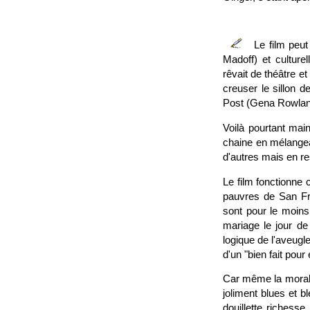
Le film peut
Madoff) et cultur
rêvait de théâtre 
creuser le sillon 
Post (Gena Rowla
Voilà pourtant mai
chaine en mélangea
d'autres mais en r
Le film fonctionne
pauvres de San Fr
sont pour le moins
mariage le jour de 
logique de l'aveugl
d'un "bien fait pour 
Car même la morale
joliment blues et 
douillette richesse