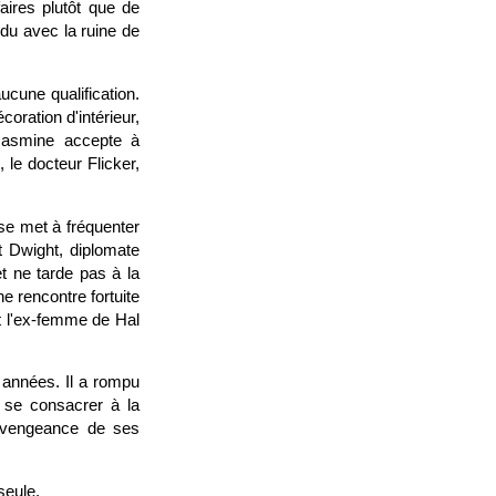
aires plutôt que de
rdu avec la ruine de
ucune qualification.
oration d'intérieur,
 Jasmine accepte à
 le docteur Flicker,
se met à fréquenter
t Dwight, diplomate
et ne tarde pas à la
 rencontre fortuite
st l'ex-femme de Hal
 années. Il a rompu
r se consacrer à la
r vengeance de ses
seule.