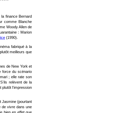
 la finance Bernard
mour comme Blanche
ême Woody Allen de
uarantaine : Marion
lice
(1990).
inéma fabriqué à la
lutôt meilleurs que
ches de New York et
 force du scénario
ari ; elle rate son
S'ils relèvent de la
 plutôt l'impression
t Jasmine (pourtant
e de vivre dans une
le bien en effet que