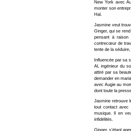
New York avec Augi
monter son entrepri
Hal.
Jasmine veut trouve
Ginger, qui se rend
pensant à raison 
contrecœur de trava
tente de la séduire
Influencée par sa 
Al, ingénieur du s
attiré par sa beaut
demander en mariag
avec Augie au momen
dont toute la pres
Jasmine retrouve l
tout contact avec 
musique. Il en ve
infidélités.
Ginger, s'étant aper