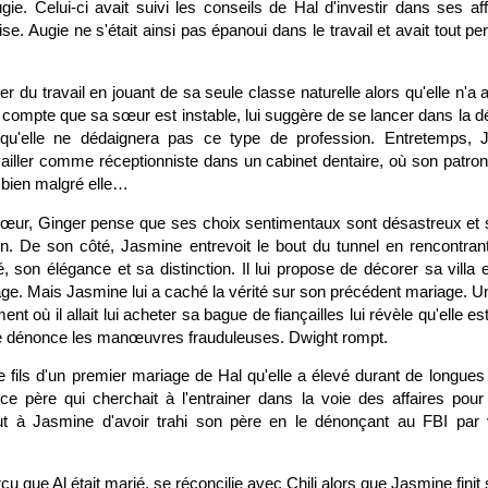
e. Celui-ci avait suivi les conseils de Hal d'investir dans ses aff
se. Augie ne s'était ainsi pas épanoui dans le travail et avait tout pe
r du travail en jouant de sa seule classe naturelle alors qu'elle n'a a
 compte que sa sœur est instable, lui suggère de se lancer dans la déc
qu'elle ne dédaignera pas ce type de profession. Entretemps,
iller comme réceptionniste dans un cabinet dentaire, où son patron,
, bien malgré elle…
sœur, Ginger pense que ses choix sentimentaux sont désastreux et 
on. De son côté, Jasmine entrevoit le bout du tunnel en rencontran
é, son élégance et sa distinction. Il lui propose de décorer sa villa 
e. Mais Jasmine lui a caché la vérité sur son précédent mariage. Une
t où il allait lui acheter sa bague de fiançailles lui révèle qu'elle e
se dénonce les manœuvres frauduleuses. Dwight rompt.
e fils d'un premier mariage de Hal qu'elle a élevé durant de longues
ce père qui cherchait à l'entrainer dans la voie des affaires pou
ut à Jasmine d'avoir trahi son père en le dénonçant au FBI pa
çu que Al était marié, se réconcilie avec Chili alors que Jasmine finit 