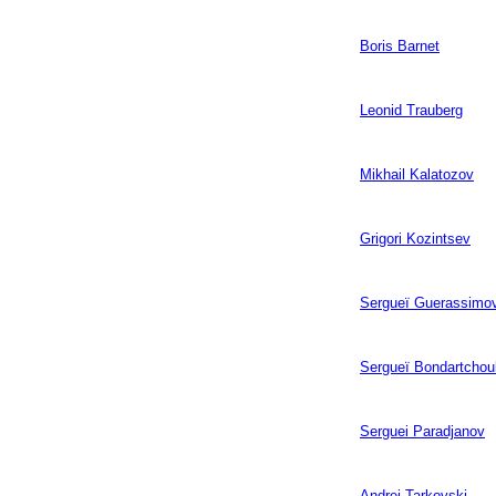
Boris Barnet
Leonid Trauberg
Mikhail Kalatozov
Grigori Kozintsev
Sergueï Guerassimo
Sergueï Bondartchou
Serguei Paradjanov
Andrei Tarkovski