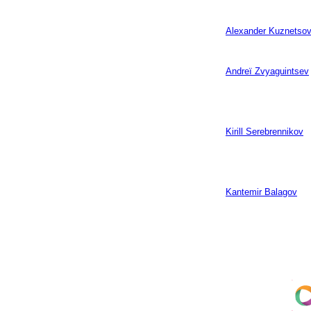
Alexander Kuznetso
Andreï Zvyaguintsev
Kirill Serebrennikov
Kantemir Balagov