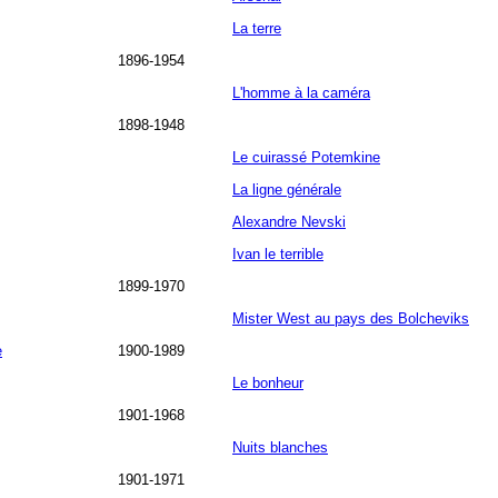
La terre
1896-1954
L'homme à la caméra
1898-1948
Le cuirassé Potemkine
La ligne générale
Alexandre Nevski
Ivan le terrible
1899-1970
Mister West au pays des Bolcheviks
e
1900-1989
Le bonheur
1901-1968
Nuits blanches
1901-1971