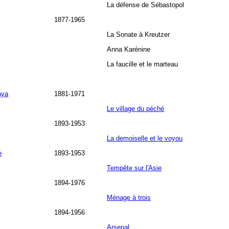
La défense de Sébastopol
1877-1965
La Sonate à Kreutzer
Anna Karénine
La faucille et le marteau
aya
1881-1971
Le village du péché
1893-1953
La demoiselle et le voyou
e
1893-1953
Tempête sur l'Asie
1894-1976
Ménage à trois
1894-1956
Arsenal