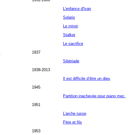
L'enfance d'Ivan
Solaris
Le miroir
Stalker
Le sacrifice
i
1937
Sibériade
1938-2013
Il est difficile d’être un dieu
1945
Partition inachevée pour piano mec.
1951
L'arche russe
Père et fils
1953