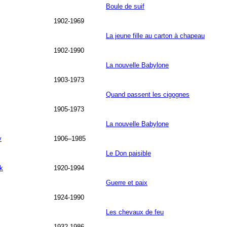
Boule de suif
1902-1969
La jeune fille au carton à chapeau
1902-1990
La nouvelle Babylone
1903-1973
Quand passent les cigognes
1905-1973
La nouvelle Babylone
v
1906–1985
Le Don paisible
k
1920-1994
Guerre et paix
1924-1990
Les chevaux de feu
1932-1986