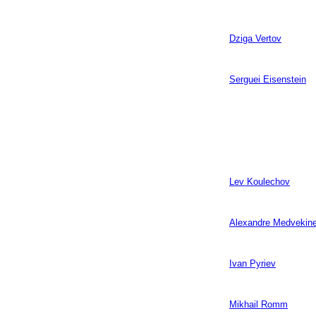
Dziga Vertov
Serguei Eisenstein
Lev Koulechov
Alexandre Medvekin
Ivan Pyriev
Mikhail Romm