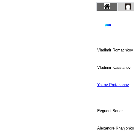
Vladimir Romachkov
Vladimir Kassianov
Yakov Protazanov
Evgueni Bauer
Alexandre Khanjonk