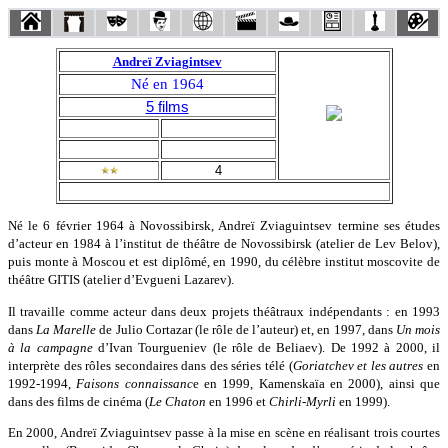
Andreï Zviagintsev
Né en 1964
5 films
4
Né le 6 février 1964 à Novossibirsk, Andreï Zviaguintsev termine ses études
d’acteur en 1984 à l’institut de théâtre de Novossibirsk (atelier de Lev Belov),
puis monte à Moscou et est diplômé, en 1990, du célèbre institut moscovite de
théâtre GITIS (atelier d’Evgueni Lazarev).
Il travaille comme acteur dans deux projets théâtraux indépendants : en 1993
dans
La Marelle
de Julio Cortazar (le rôle de l’auteur) et, en 1997, dans
Un mois
à la campagne
d’Ivan Tourgueniev (le rôle de Beliaev). De 1992 à 2000, il
interprète des rôles secondaires dans des séries télé (
Goriatchev et les autres
en
1992-1994,
Faisons connaissanc
e en 1999, Kamenskaïa en 2000), ainsi que
dans des films de cinéma (
Le Chaton
en 1996 et
Chirli-Myrli
en 1999).
En 2000, Andreï Zviaguintsev passe à la mise en scène en réalisant trois courtes