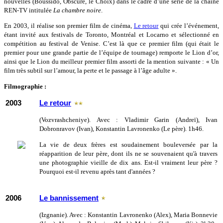
nouvelles (Boussido, Obscure, le Choix) dans le cadre d’une série de la chaîne
REN-TV intitulée
La chambre noire
.
En 2003, il réalise son premier film de cinéma,
Le retour
qui crée l’événement,
étant invité aux festivals de Toronto, Montréal et Locarno et sélectionné en
compétition au festival de Venise. C’est là que ce premier film (qui était le
premier pour une grande partie de l’équipe de tournage) remporte le Lion d’or,
ainsi que le Lion du meilleur premier film assorti de la mention suivante : « Un
film très subtil sur l’amour, la perte et le passage à l’âge adulte ».
Filmographie :
2003
Le retour
(Vozvrashcheniye). Avec : Vladimir Garin (Andreï), Ivan
Dobronravov (Ivan), Konstantin Lavronenko (Le père). 1h46.
La vie de deux frères est soudainement bouleversée par la
réapparition de leur père, dont ils ne se souvenaient qu'à travers
une photographie vieille de dix ans. Est-il vraiment leur père ?
Pourquoi est-il revenu après tant d'années ?
2006
Le bannissement
(Izgnanie). Avec : Konstantin Lavronenko (Alex), Maria Bonnevie