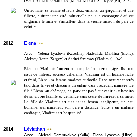
(Vera), Alexandre Balouiev (Mark), Maksim Shibayev (Kir). 2h30.
Un homme, sa femme et leurs deux enfants, un garçonnet et une
fillette, quittent une cité industrielle pour la campagne d'où est
originaire le mari et s'installent dans la vieille maison du père de
celui-ci.
2012
Elena
Avec : Yelena Lyadova (Katerina), Nadezhda Markina (Elena),
Aleksey Rozin (Sergey) et Andrei Smirnov (Vladimir). 1h49.
Elena et Vladimir forment un couple d'un certain âge. Ils sont
issus de milieux sociaux différents. Vladimir est un homme riche
et froid, Elena une femme modeste et docile. Ils se sont rencontrés
tard dans la vie et chacun a un enfant d'un précédent mariage. Le
fils d'Elena, au chômage, ne parvient pas à subvenir aux besoins
de sa propre famille et demande sans cesse de l'argent à sa mère.
La fille de Vladimir est une jeune femme négligente, un peu
bohème, qui maintient son père à distance. Suite à un malaise
cardiaque, Vladimir est hospitalisé...
2014
Léviathan
Avec : Aleksei Serebryakov (Kolia), Elena Lyadova (Lilya),