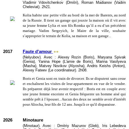
Vladimir Vdovitchenkov (Dmitri), Roman Madianov (Vadim
Cheleviat). 2h21.
Kolia habite une petite ville au bord de la mer de Barents, au nord
de la Russie. Il tient un garage qui jouxte la maison où il vit avec
sa jeune femme Lylia et son fils Romka qu’il a eu d’un précédent
mariage. Vadim Sergeyich, le Maire de la ville, souhaite
s’approprier le terrain de Kolia, sa maison et son garage...
2017
Faute d'amour
(Nelyubov). Avec : Alexey Rozin (Boris), Maryana Spivak
(Genia), Yanina Hope (L'amie de Boris), Marina Vasilyeva
(Masha), Matvey Novikov (Alyosha), Andris Keishs (Anton),
Alexey Fateev (Le coordinateur). 2h08.
Boris et Genia sont en train de divorcer. Ils se disputent sans cesse
et enchaînent les visites de leur appartement en vue de le vendre.
Ils préparent déjà leur avenir respectif : Boris est en couple avec
une jeune femme enceinte et Genia fréquente un homme aisé qui
semble prêt à l’épouser... Aucun des deux ne semble avoir d'intérêt
pour Aliocha, leur fils de 12 ans. Jusqu'à ce qu'il disparaisse.
2026
Minotaure
(Minotaur). Avec : Dmitriy Mazurov (Gleb), Iris Lebedeva