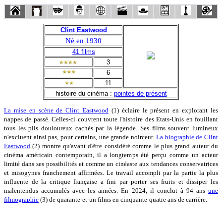
Clint Eastwood
Né en 1930
41 films
3
6
11
histoire du cinéma :
pointes de présent
La mise en scène de Clint Eastwood
(1) éclaire le présent en explorant les
nappes de passé. Celles-ci couvrent toute l'histoire des Etats-Unis en fouillant
tous les plis douloureux cachés par la légende. Ses films souvent lumineux
n'excluent ainsi pas, pour certains, une grande noirceur.
La biographie de Clint
Eastwood
(2) montre qu'avant d'être considéré comme le plus grand auteur du
cinéma américain contemporain, il a longtemps été perçu comme un acteur
limité dans ses possibilités et comme un cinéaste aux tendances conservatrices
et misogynes franchement affirmées. Le travail accompli par la partie la plus
influente de la critique française a fini par porter ses fruits et dissiper les
malentendus accumulés avec les années. En 2024, il conclut à 94 ans
une
filmographie
(3) de quarante-et-un films en cinquante-quatre ans de carrière.