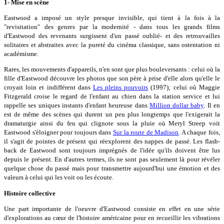
1- Mise en scène
Eastwood a imposé un style presque invisible, qui tient à la fois à la
"revisitation" des genres par la modernité - dans tous les grands films
d'Eastwood des revenants surgissent d'un passé oublié- et des retrouvailles
solitaires et abstraites avec la pureté du cinéma classique, sans ostentation ni
académisme.
Rares, les mouvements d'appareils, n'en sont que plus bouleversants : celui où la
fille d'Eastwood découvre les photos que son père à prise d'elle alors qu'elle le
croyait loin et indifférent dans
Les pleins pouvoirs
(1997); celui où Maggie
Fitzgerald croise le regard de l'enfant au chien dans la station service et lui
rappelle ses uniques instants d'enfant heureuse dans
Million dollar baby
. Il en
est de même des scènes qui durent un peu plus longtemps que l'exigerait la
dramaturgie ainsi du feu qui clignote sous la pluie où Meryl Streep voit
Eastwood s'éloigner pour toujours dans
Sur la route de Madison
. A chaque fois,
il s'agit de pointes de présent qui réexplorent des nappes de passé. Les flash-
back de Eastwood sont toujours imprégnés de l'idée qu'ils doivent être lus
depuis le présent. En d'autres termes, ils ne sont pas seulement là pour révéler
quelque chose du passé mais pour transmettre aujourd'hui une émotion et des
valeurs à celui qui les voit ou les écoute.
Histoire collective
Une part importante de l'oeuvre d'Eastwood consiste en effet en une série
d'explorations au cœur de l'histoire américaine pour en recueillir les vibrations