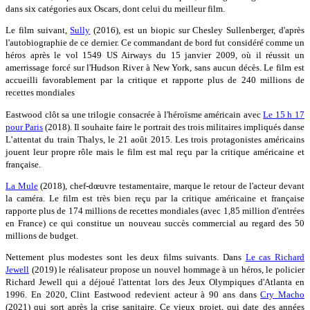
dans six catégories aux Oscars, dont celui du meilleur film.
Le film suivant,
Sully
(2016), est un biopic sur Chesley Sullenberger, d'après
l'autobiographie de ce dernier. Ce commandant de bord fut considéré comme un
héros après le vol 1549 US Airways du 15 janvier 2009, où il réussit un
amerrissage forcé sur l'Hudson River à New York, sans aucun décès. Le film est
accueilli favorablement par la critique et rapporte plus de 240 millions de
recettes mondiales
Eastwood clôt sa une trilogie consacrée à l'héroïsme américain avec
Le 15 h 17
pour Paris
(2018). Il souhaite faire le portrait des trois militaires impliqués danse
L’attentat du train Thalys, le 21 août 2015. Les trois protagonistes américains
jouent leur propre rôle mais le film est mal reçu par la critique américaine et
française.
La Mule
(2018), chef-dœuvre testamentaire, marque le retour de l'acteur devant
la caméra. Le film est très bien reçu par la critique américaine et française
rapporte plus de 174 millions de recettes mondiales (avec 1,85 million d'entrées
en France) ce qui constitue un nouveau succès commercial au regard des 50
millions de budget.
Nettement plus modestes sont les deux films suivants. Dans
Le cas Richard
Jewell
(2019) le réalisateur propose un nouvel hommage à un héros, le policier
Richard Jewell qui a déjoué l'attentat lors des Jeux Olympiques d'Atlanta en
1996. En 2020, Clint Eastwood redevient acteur à 90 ans dans
Cry Macho
(2021) qui sort après la crise sanitaire. Ce vieux projet, qui date des années