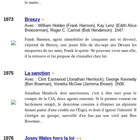
le maire...
1973
Breezy
Avec : William Holden (Frank Harmon), Kay Lenz (Edith Alice
Breezerman), Roger C. Carmel (Bob Henderson). 1h47.
Frank Harmon, agent immobilier de cinquante ans et divorcé,
s'éprend de Breezy, une jeune fille de dix-sept ans Devant les
moqueries de ses amis, Frank la quitte. Ne pouvant vivre sans elle,
il la retrouve et lui propose de s'installer chez lui.
1975
La sanction
Avec : Clint Eastwood (Jonathan Hemlock), George Kennedy
(Ben Bowman), Vonetta McGee (Jemima Brown). 2h08.
Jonathan Hemlock doit sanctionner, c'est à dire tuer pour le
compte de la CIA, deux agents ennemis. Si le premier contrat est
facilement rempli, le deuxième consiste à éliminer un alpiniste
faisant partie d'une cordée sur l'Eiger, et dont il ignore l'identité. Il
s'intègre au groupe, surveillé d'en bas par son vieil ami Ben
Bowman...
1976
Josey Wales hors la loi