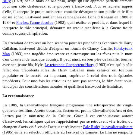
Billy
(1979) par le biais de Malpaso, script qu'elle apprécie particulièrement
pour son côté chaleureux, et le propose à Eastwood. Pour se racheter auprès
d'elle, il accepte le projet mais cette comédie désarçonne son public et le film
est un échec. Eastwood soutient les campagnes de Donald Reagan en 1980 et
1984 et
Firefox, l'arme absolue
(1982), qu'il réalise et produit, et dans lequel il
interprète le rôle principal, démontre un retour manifeste à la Guerre froide
comme source d'inspiration.
En attendant de trouver un bon scénario pour les prochaines aventures de Harry
Callahan, Eastwood décide d'adapter un roman de Clancy Carlile,
Honkytonk
Man
(1983), une tragédie émouvante et pittoresque sur les rêves puis la mort
d'un chanteur de musique country. Il peut ainsi, en bon père de famille, tourner
avec son jeune fils, Kyle.
Le retour de l'inspecteur Harry
(1983) n'est qu'un pâle
reflet des précédents rôles de Harry Callahan mais celui-ci est toujours
populaire et le succès est important, supérieur à celui des trois épisodes
précédents. Pour une fois les critiques ne sont pas acerbes, le film étant sous-
tendu par des considérations morales, et qualifient Eastwood de féministe.
La reconnaissance
En 1985, la Cinémathèque française programme une rétrospective de vingt-
quatre de ses films. A cette occasion, l'acteur est promu Chevalier des Arts et des
Lettres par le ministère de la Culture. Grâce à cet enthousiasme autour
d'Eastwood, les critiques qui ne l'appréciaient pas se retrouvent vite isolés, ou
changent d'avis vis-à-vis de l'acteur et réalisateur.
Pale Rider, le cavalier solitaire
(1985) entre en sélection officielle au Festival de Cannes. Le film ne remporte