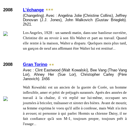
2008
L'échange
(Changeling). Avec : Angelina Jolie (Christine Collins), Jeffrey
Donovan (J.J. Jones), John Malkovich (Gustav Briegleb).
2h21.
Los Angeles, 1928 : un samedi matin, dans une banlieue ouvrière,
Christine dit au revoir à son fils Walter et part au travail. Quand
elle rentre à la maison, Walter a disparu. Quelques mois plus tard,
un garçon de neuf ans affirmant être Walter lui est restitué...
2008
Gran Torino
Avec : Clint Eastwood (Walt Kowalski), Bee Vang (Thao Vang
Lor), Ahney Her (Sue Lor), Christopher Carley (Père
Janovich). 1h56
Walt Kowalski est un ancien de la guerre de Corée, un homme
inflexible, amer et pétri de préjugés surannés. Après des années de
travail à la chaîne, il vit replié sur lui-même, occupant ses
journées à bricoler, traînasser et siroter des bières. Avant de mourir,
sa femme exprima le voeu qu'il aille à confesse, mais Walt n'a rien
à avouer, ni personne à qui parler. Hormis sa chienne Daisy, il ne
fait confiance qu'à son M-1, toujours propre, toujours prêt à
l'usage...