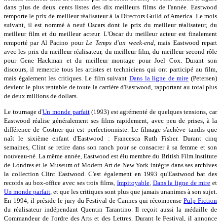
dans plus de deux cents listes des dix meilleurs films de l'année. Eastwood
remporte le prix de meilleur réalisateur à la Directors Guild of America. Le mois
suivant, il est nommé à neuf Oscars dont le prix du meilleur réalisateur, du
meilleur film et du meilleur acteur. L'Oscar du meilleur acteur est finalement
remporté par Al Pacino pour
Le Temps d'un week-end
, mais Eastwood repart
avec les prix du meilleur réalisateur, du meilleur film, du meilleur second rôle
pour Gene Hackman et du meilleur montage pour Joel Cox. Durant son
discours, il remercie tous les artistes et techniciens qui ont participé au film,
mais également les critiques. Le film suivant
Dans la ligne de mire
(Petersen)
devient le plus rentable de toute la carrière d'Eastwood, rapportant au total plus
de deux millions de dollars.
Le tournage d'
Un monde parfait
(1993) est agrémenté de quelques tensions, car
Eastwood réalise généralement ses films rapidement, avec peu de prises, à la
différence de Costner qui est perfectionniste. Le filmage s'achève tandis que
naît le sixième enfant d'Eastwood : Francesca Ruth Fisher. Durant cinq
semaines, Clint se retire dans son ranch pour se consacrer à sa femme et son
nouveau-né. La même année, Eastwood est élu membre du British Film Institute
de Londres et le Museum of Modern Art de New York intègre dans ses archives
la collection Clint Eastwood. C'est également en 1993 qu'Eastwood bat des
records au box-office avec ses trois films,
Impitoyable
,
Dans la ligne de mire
et
Un monde parfait
, et que les critiques sont plus que jamais unanimes à son sujet.
En 1994, il préside le jury du Festival de Cannes qui récompense
Pulp Fiction
du réalisateur indépendant Quentin Tarantino. Il reçoit aussi la médaille de
Commandeur de l'ordre des Arts et des Lettres. Durant le Festival, il annonce