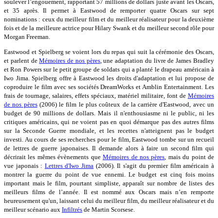
soulever l’engouement, rapportant 57 millions de dollars juste avant les Oscars,
et 35 après. Il permet à Eastwood de remporter quatre Oscars sur sept
nominations : ceux du meilleur film et du meilleur réalisateur pour la deuxième
fois et de la meilleure actrice pour Hilary Swank et du meilleur second rôle pour
Morgan Freeman.
Eastwood et Spielberg se voient lors du repas qui suit la cérémonie des Oscars,
et parlent de
Mémoires de nos pères
, une adaptation du livre de James Bradley
et Ron Powers sur le petit groupe de soldats qui a planté le drapeau américain à
Iwo Jima. Spielberg offre à Eastwood les droits d'adaptation et lui propose de
coproduire le film avec ses sociétés DreamWorks et Amblin Entertainment. Les
frais de tournage, salaires, effets spéciaux, matériel militaire, font de
Mémoires
de nos pères
(2006) le film le plus coûteux de la carrière d'Eastwood, avec un
budget de 90 millions de dollars. Mais il n'enthousiasme ni le public, ni les
critiques américains, qui ne voient pas en quoi démarque pas des autres films
sur la Seconde Guerre mondiale, et les recettes n'atteignent pas le budget
investi. Au cours de ses recherches pour le film, Eastwood tombe sur un recueil
de lettres de guerre japonaises. Il demande alors à faire un second film qui
décrirait les mêmes évènements que
Mémoires de nos pères
, mais du point de
vue japonais :
Lettres d'Iwo Jima
(2006). Il s'agit du premier film américain à
montrer la guerre du point de vue ennemi. Le budget est cinq fois moins
important mais le film, pourtant simpliste, apparaît sur nombre de listes des
meilleurs films de l’année. Il est nommé aux Oscars mais n’en remporte
heureusement qu'un, laissant celui du meilleur film, du meilleur réalisateur et du
meilleur scénario aux
Infiltrés
de Martin Scorsese.