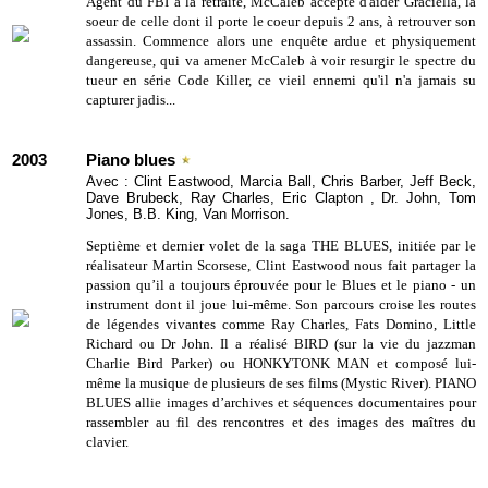
Agent du FBI à la retraite, McCaleb accepte d'aider Graciella, la
soeur de celle dont il porte le coeur depuis 2 ans, à retrouver son
assassin. Commence alors une enquête ardue et physiquement
dangereuse, qui va amener McCaleb à voir resurgir le spectre du
tueur en série Code Killer, ce vieil ennemi qu'il n'a jamais su
capturer jadis...
2003
Piano blues
Avec : Clint Eastwood, Marcia Ball, Chris Barber, Jeff Beck,
Dave Brubeck, Ray Charles, Eric Clapton , Dr. John, Tom
Jones, B.B. King, Van Morrison.
Septième et dernier volet de la saga THE BLUES, initiée par le
réalisateur Martin Scorsese, Clint Eastwood nous fait partager la
passion qu’il a toujours éprouvée pour le Blues et le piano - un
instrument dont il joue lui-même. Son parcours croise les routes
de légendes vivantes comme Ray Charles, Fats Domino, Little
Richard ou Dr John. Il a réalisé BIRD (sur la vie du jazzman
Charlie Bird Parker) ou HONKYTONK MAN et composé lui-
même la musique de plusieurs de ses films (Mystic River). PIANO
BLUES allie images d’archives et séquences documentaires pour
rassembler au fil des rencontres et des images des maîtres du
clavier.