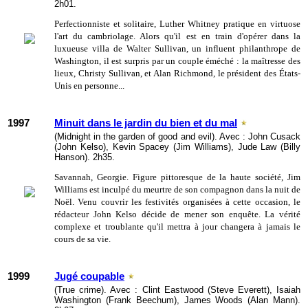
2h01.
Perfectionniste et solitaire, Luther Whitney pratique en virtuose
l'art du cambriolage. Alors qu'il est en train d'opérer dans la
luxueuse villa de Walter Sullivan, un influent philanthrope de
Washington, il est surpris par un couple éméché : la maîtresse des
lieux, Christy Sullivan, et Alan Richmond, le président des États-
Unis en personne...
1997
Minuit dans le jardin du bien et du mal
(Midnight in the garden of good and evil). Avec : John Cusack
(John Kelso), Kevin Spacey (Jim Williams), Jude Law (Billy
Hanson). 2h35.
Savannah, Georgie. Figure pittoresque de la haute société, Jim
Williams est inculpé du meurtre de son compagnon dans la nuit de
Noël. Venu couvrir les festivités organisées à cette occasion, le
rédacteur John Kelso décide de mener son enquête. La vérité
complexe et troublante qu'il mettra à jour changera à jamais le
cours de sa vie.
1999
Jugé coupable
(True crime). Avec : Clint Eastwood (Steve Everett), Isaiah
Washington (Frank Beechum), James Woods (Alan Mann).