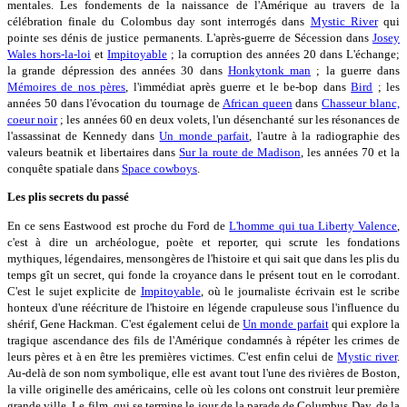
mentales. Les fondements de la naissance de l'Amérique au travers de la
célébration finale du Colombus day sont interrogés dans
Mystic River
qui
pointe ses dénis de justice permanents. L'après-guerre de Sécession dans
Josey
Wales hors-la-loi
et
Impitoyable
; la corruption des années 20 dans L'échange;
la grande dépression des années 30 dans
Honkytonk man
; la guerre dans
Mémoires de nos pères
, l'immédiat après guerre et le be-bop dans
Bird
; les
années 50 dans l'évocation du tournage de
African queen
dans
Chasseur blanc,
coeur noir
; les années 60 en deux volets, l'un désenchanté sur les résonances de
l'assassinat de Kennedy dans
Un monde parfait
, l'autre à la radiographie des
valeurs beatnik et libertaires dans
Sur la route de Madison
, les années 70 et la
conquête spatiale dans
Space cowboys
.
Les plis secrets du passé
En ce sens Eastwood est proche du Ford de
L'homme qui tua Liberty Valence
,
c'est à dire un archéologue, poète et reporter, qui scrute les fondations
mythiques, légendaires, mensongères de l'histoire et qui sait que dans les plis du
temps gît un secret, qui fonde la croyance dans le présent tout en le corrodant.
C'est le sujet explicite de
Impitoyable
, où le journaliste écrivain est le scribe
honteux d'une réécriture de l'histoire en légende crapuleuse sous l'influence du
shérif, Gene Hackman. C'est également celui de
Un monde parfait
qui explore la
tragique ascendance des fils de l'Amérique condamnés à répéter les crimes de
leurs pères et à en être les premières victimes. C'est enfin celui de
Mystic river
.
Au-delà de son nom symbolique, elle est avant tout l'une des rivières de Boston,
la ville originelle des américains, celle où les colons ont construit leur première
grande ville. Le film, qui se termine le jour de la parade de Columbus Day, de la