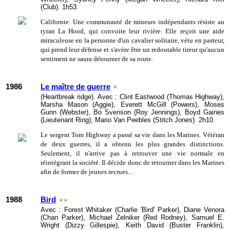
(Club). 1h53.
Californie. Une communauté de mineurs indépendants résiste au
tyran La Hood, qui convoite leur rivière. Elle reçoit une aide
miraculeuse en la personne d'un cavalier solitaire, vétu en pasteur,
qui prend leur défense et s'avère être un redoutable tireur qu'aucun
sentiment ne saura détourner de sa route.
1986
Le maître de guerre
(Heartbreak ridge). Avec : Clint Eastwood (Thomas Highway),
Marsha Mason (Aggie), Everett McGill (Powers), Moses
Gunn (Webster), Bo Svenson (Roy Jennings), Boyd Gaines
(Lieutenant Ring), Mario Van Peebles (Stitch Jones). 2h10.
Le sergent Tom Highway a passé sa vie dans les Marines. Vétéran
de deux guerres, il a obtenu les plus grandes distinctions.
Seulement, il n'arrive pas à retrouver une vie normale en
réintégrant la société. Il décide donc de retourner dans les Marines
afin de former de jeunes recrues...
1988
Bird
Avec : Forest Whitaker (Charlie 'Bird' Parker), Diane Venora
(Chan Parker), Michael Zelniker (Red Rodney), Samuel E.
Wright (Dizzy Gillespie), Keith David (Buster Franklin),