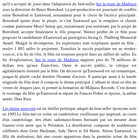
qu'il a accepté de jouer dans l'adaptation du best-seller
Sur la route de Madison
sous la direction de Bruce Beresford. La pré-production est ponctuée de conflits
entre Beresford et Eastwood, notamment pour le choix de l'actrice principale.
Beresford quitte donc le projet, et c'est Eastwood qui le remplace et choisit
comme partenaire Meryl Streep qui, initialement peu intéressée par le projet de
Beresford, accepte finalement le rôle proposé. Warner profite de ce film pour
proposer la candidature d'Eastwood au prestigieux Irving G. Thalberg Memorial
Award. Malgré la récompense, les exploitants sont sceptiques quant au film ;
seules 1 805 salles le projettent. Toutefois le succès populaire est au rendez-
vous et, à la fin de l'été, le film est toujours projeté dans un millier de salles. En
fin d'exploitation,
Sur la route de Madison
rapporte plus de 70 millions de
dollars rien qu'aux États-Unis. Outre le succès public, la critique est
agréablement étonnée par le film. On découvre qu'Eastwood est un romantique,
jusque-là plutôt caché derrière l'homme d'action. Il participe aussi à la bande
originale du film dont il compose le thème principal. L'album se situe en tête de
ventes de disques jazz, et permet la formation de Malpaso Records. C'est durant
le tournage du film qu'Eastwood se sépare de Frances Fisher et épouse, la même
année, Dina Ruiz.
Les pleins pouvoirs
est un thriller politique adapté du best-seller éponyme sorti
en 1995.Le film met en scène un cambrioleur vieillissant qui surprend, au cours
d'un cambriolage, des ébats sadomasochistes finissant par un meurtre dont
l'auteur n'est autre que le Président. La distribution comporte de nombreuses
célébrités dont Gene Hackman, Judy Davis et Ed Harris. Alison Eastwood, la
fille du réalisateur, fait une courte apparition dans la première scène du film