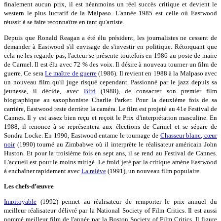
finalement aucun prix, il est néanmoins un réel succès critique et devient le
western le plus lucratif de la Malpaso. L'année 1985 est celle où Eastwood
réussit à se faire reconnaître en tant qu'artiste.
Depuis que Ronald Reagan a été élu président, les journalistes ne cessent de
demander à Eastwood s'il envisage de s'investir en politique. Rétorquant que
cela ne les regarde pas, l'acteur se présente toutefois en 1986 au poste de maire
de Carmel. Il est élu avec 72 % des voix. Il désire à nouveau tourner un film de
guerre. Ce sera
Le maître de guerre
(1986). Il revient en 1988 à la Malpaso avec
un nouveau film qu'il juge risqué cependant. Passionné par le jazz depuis sa
jeunesse, il décide, avec
Bird
(1988), de consacrer son premier film
biographique au saxophoniste Charlie Parker. Pour la deuxième fois de sa
carrière, Eastwood reste derrière la caméra. Le film est projeté au 41e Festival de
Cannes. Il y est assez bien reçu et reçoit le Prix d'interprétation masculine. En
1988, il renonce à se représentera aux élections de Carmel et se sépare de
Sondra Locke. En 1990, Eastwood entame le tournage de
Chasseur blanc, cœur
noir
(1990) tourné au Zimbabwe où il interprète le réalisateur américain John
Huston. Et pour la troisième fois en sept ans, il se rend au Festival de Cannes.
L'accueil est pour le moins mitigé. Le froid jeté par la critique amène Eastwood
à enchaîner rapidement avec
La relève
(1991), un nouveau film populaire.
Les chefs-d’œuvre
Impitoyable
(1992) permet au réalisateur de remporter le prix annuel du
meilleur réalisateur délivré par la National Society of Film Critics. Il est aussi
nommé meilleur film de l'année par la Boston Society of Film Critics. Il figure