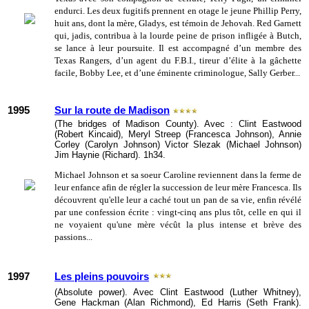
endurci. Les deux fugitifs prennent en otage le jeune Phillip Perry,
huit ans, dont la mère, Gladys, est témoin de Jehovah. Red Garnett
qui, jadis, contribua à la lourde peine de prison infligée à Butch,
se lance à leur poursuite. Il est accompagné d’un membre des
Texas Rangers, d’un agent du F.B.I., tireur d’élite à la gâchette
facile, Bobby Lee, et d’une éminente criminologue, Sally Gerber...
1995
Sur la route de Madison
(The bridges of Madison County). Avec : Clint Eastwood
(Robert Kincaid), Meryl Streep (Francesca Johnson), Annie
Corley (Carolyn Johnson) Victor Slezak (Michael Johnson)
Jim Haynie (Richard). 1h34.
Michael Johnson et sa soeur Caroline reviennent dans la ferme de
leur enfance afin de régler la succession de leur mère Francesca. Ils
découvrent qu'elle leur a caché tout un pan de sa vie, enfin révélé
par une confession écrite : vingt-cinq ans plus tôt, celle en qui il
ne voyaient qu'une mère vécût la plus intense et brève des
passions...
1997
Les pleins pouvoirs
(Absolute power). Avec Clint Eastwood (Luther Whitney),
Gene Hackman (Alan Richmond), Ed Harris (Seth Frank).