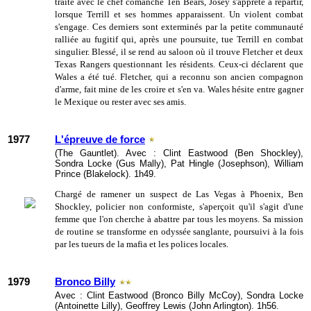
traité avec le chef comanche Ten Bears, Josey s'apprête à repartir,
lorsque Terrill et ses hommes apparaissent. Un violent combat
s'engage. Ces derniers sont exterminés par la petite communauté
ralliée au fugitif qui, après une poursuite, tue Terrill en combat
singulier. Blessé, il se rend au saloon où il trouve Fletcher et deux
Texas Rangers questionnant les résidents. Ceux-ci déclarent que
Wales a été tué. Fletcher, qui a reconnu son ancien compagnon
d'arme, fait mine de les croire et s'en va. Wales hésite entre gagner
le Mexique ou rester avec ses amis.
1977
L'épreuve de force
(The Gauntlet). Avec : Clint Eastwood (Ben Shockley),
Sondra Locke (Gus Mally), Pat Hingle (Josephson), William
Prince (Blakelock). 1h49.
Chargé de ramener un suspect de Las Vegas à Phoenix, Ben
Shockley, policier non conformiste, s'aperçoit qu'il s'agit d'une
femme que l'on cherche à abattre par tous les moyens. Sa mission
de routine se transforme en odyssée sanglante, poursuivi à la fois
par les tueurs de la mafia et les polices locales.
1979
Bronco Billy
Avec : Clint Eastwood (Bronco Billy McCoy), Sondra Locke
(Antoinette Lilly), Geoffrey Lewis (John Arlington). 1h56.