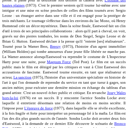
presse. Il passe pour la deuxième fois derrière la caméra avec
L'homme des
hautes plaines
(1973). C'est le premier western qu'il tourne lui-même avec une
intrigue et une mise en scène proches de celles des films tournés avec Sergio
Leone : un étranger arrive dans une ville et il est engagé pour la protéger de
trois méchants. Le tournage s'effectue dans les environs du lac Mono, où Henry
Bumstead crée un décor mystérieux. Dans la scène finale, Eastwood fait un clin
d'œil à trois de ses principales collaborations : alors qu'il part à cheval, on voit,
gravés sur des pierres tombales, les noms de Don Siegel, Sergio Leone et de
Brian G. Hutton. Eastwood déclare à la presse qu'il "enterre [ses] réalisateurs"..
Tourné pour la Warner Bros,
Breezy
(1973), l'histoire d'un agent immobilier
(William Holden) qui tombe amoureux d'une jeune fille libérée ne marche pas.
La Warner annonce alorsqu'Eastwood va reprendre le costume de L'Inspecteur
Harry pour une suite, pour
Magnum Force
(Ted Post). Le film est un succès
public mais le film est dénigré par les critiques et vaut à Clint Eastwood des
accusations de fascisme. Eastwood tourne ensuite, en tant que réalisateur et
acteur,
La sanction
(1975), l'histoire d'un universitaire spécialiste en histoire de
l'art à qui l'on demande de reprendre du service en tant que tueur à gages, son
ancien métier, pour exécuter une dernière mission en échange du tableau d'un
grand artiste. C'est un nouvel échec public et critique. En revanche
Josey Wales
hors-la-loi
(1976) est un succès. Il y rencontre l'actrice Sondra Locke avec
laquelle il entretient désormais une relation de moins en moins secrète. Il
l'impose pour
L'épreuve de force
(1977), dans laquelle elle se révèle excellente,
à la fois fragile et forte pour interpréter un personnage lié à la mafia. Le film est
l'un des dix plus grands succès de l'année. Sondra Locke doit avorter deux fois
d'Eastwood, à la demande de ce dernier. Elle découvre le scénario de
Bronco