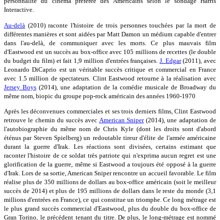
personnalité du cinéma préférée des Américains selon le sondage Harris
Interactive.
Au-delà
(2010) raconte l'histoire de trois personnes touchées par la mort de
différentes manières et sont aidées par Matt Damon un médium capable d'entrer
dans l'au-delà, de communiquer avec les morts. Ce plus mauvais film
d'Eastwood est un succès au box-office avec 105 millions de recettes (le double
du budget du film) et fait 1,9 million d'entrées françaises.
J. Edgar
(2011), avec
Leonardo DiCaprio est un véritable succès critique et commercial en France
avec 1.5 million de spectateurs. Clint Eastwood retourne à la réalisation avec
Jersey Boys
(2014), une adaptation de la comédie musicale de Broadway du
même nom, biopic du groupe pop-rock américain des années 1960-1970
Après les déconvenues commerciales et ses trois derniers films, Clint Eastwood
retrouve le chemin du succès avec
American Sniper
(2014), une adaptation de
l'autobiographie du même nom de Chris Kyle (dont les droits sont d'abord
éténus par Steven Spielberg) un redoutable tireur d'élite de l'armée américaine
durant la guerre d'Irak. Les réactions sont divisées, certains estimant que
raconter l'histoire de ce soldat très patriote qui n'exprima aucun regret est une
glorification de la guerre, même si Eastwood a toujours été opposé à la guerre
d'Irak. Lors de sa sortie, American Sniper rencontre un accueil favorable. Le film
réalise plus de 350 millions de dollars au box-office américain (soit le meilleur
succès de 2014) et plus de 195 millions de dollars dans le reste du monde (3,1
millions d'entrées en France), ce qui constitue un triomphe. Ce long métrage est
le plus grand succès commercial d'Eastwood, plus du double du box-office de
Gran Torino, le précédent tenant du titre. De plus, le long-métrage est nommé