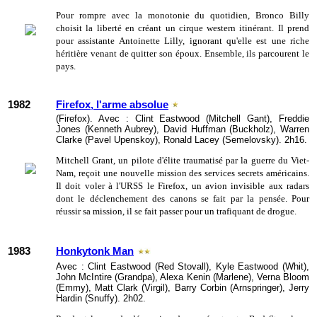
Pour rompre avec la monotonie du quotidien, Bronco Billy
choisit la liberté en créant un cirque western itinérant. Il prend
pour assistante Antoinette Lilly, ignorant qu'elle est une riche
héritière venant de quitter son époux. Ensemble, ils parcourent le
pays.
1982
Firefox, l'arme absolue
(Firefox). Avec : Clint Eastwood (Mitchell Gant), Freddie
Jones (Kenneth Aubrey), David Huffman (Buckholz), Warren
Clarke (Pavel Upenskoy), Ronald Lacey (Semelovsky). 2h16.
Mitchell Grant, un pilote d'élite traumatisé par la guerre du Viet-
Nam, reçoit une nouvelle mission des services secrets américains.
Il doit voler à l'URSS le Firefox, un avion invisible aux radars
dont le déclenchement des canons se fait par la pensée. Pour
réussir sa mission, il se fait passer pour un trafiquant de drogue.
1983
Honkytonk Man
Avec : Clint Eastwood (Red Stovall), Kyle Eastwood (Whit),
John McIntire (Grandpa), Alexa Kenin (Marlene), Verna Bloom
(Emmy), Matt Clark (Virgil), Barry Corbin (Arnspringer), Jerry
Hardin (Snuffy). 2h02.