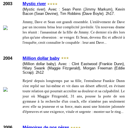
2003
Mystic river
(Mystic river). Avec : Sean Penn (Jimmy Markum), Kevin
Bacon (Sean Devine), Tim Robbins (Dave Boyle). 2h17.
Jimmy, Dave et Sean ont grandi ensemble. L'enlèvement de Dave
par un inconnu brisa leur complicité juvénile. Un nouveau drame
les réunit : l'assassinat de la fille de Jimmy. Ce dernier n'a dès lors
plus qu'une obsession : se venger. Et Sean, devenu flic et affecté à
l'enquête, croit connaître le coupable : leur ami Dave...
2004
Million dollar baby
(Million dollar baby). Avec : Clint Eastwood (Frankie Dunn),
Hilary Swank (Maggie Fitzgerald), Morgan Freeman (Eddie
Scrap). 2h12
Rejeté depuis longtemps par sa fille, l'entraîneur Frankie Dunn
s'est replié sur lui-même et vit dans un désert affectif, en évitant
toute relation qui pourrait accroître sa douleur et sa culpabilité. Le
jour où Maggie Fitzgerald, 31 ans, pousse la porte de son
gymnase à la recherche d'un coach, elle n'amène pas seulement
avec elle sa jeunesse et sa force, mais aussi une histoire jalonnée
d'épreuves et une exigence, vitale et urgente : monter sur le ring...
2006
Mémoires de nos pères