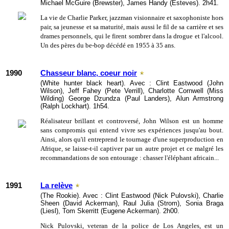
Michael McGuire (Brewster), James Handy (Esteves). 2h41.
La vie de Charlie Parker, jazzman visionnaire et saxophoniste hors
pair, sa jeunesse et sa maturité, mais aussi le fil de sa carrière et ses
drames personnels, qui le firent sombrer dans la drogue et l'alcool.
Un des pères du be-bop décédé en 1955 à 35 ans.
1990
Chasseur blanc, coeur noir
(White hunter black heart). Avec : Clint Eastwood (John
Wilson), Jeff Fahey (Pete Verrill), Charlotte Cornwell (Miss
Wilding) George Dzundza (Paul Landers), Alun Armstrong
(Ralph Lockhart). 1h54.
Réalisateur brillant et controversé, John Wilson est un homme
sans compromis qui entend vivre ses expériences jusqu'au bout.
Ainsi, alors qu'il entreprend le tournage d'une superproduction en
Afrique, se laisse-t-il captiver par un autre projet et ce malgré les
recommandations de son entourage : chasser l'éléphant africain...
1991
La relève
(The Rookie). Avec : Clint Eastwood (Nick Pulovski), Charlie
Sheen (David Ackerman), Raul Julia (Strom), Sonia Braga
(Liesl), Tom Skerritt (Eugene Ackerman). 2h00.
Nick Pulovski, veteran de la police de Los Angeles, est un