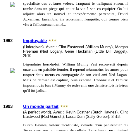
specialiste des voitures volées. Traquant le trafiquant Strom, il
tombe dans un piege qui coute la vie à son co-equipier. On lui
adjoint alors un nouvel et inexpérimente partenaire, David
Ackerman. Ensemble, ils reprennent l'enquête, qui tourne bien
vite à l'affrontement armé...
1992
Impitoyable
(Unforgiven). Avec : Clint Eastwood (William Munny), Morgan
Freeman (Ned Logan), Gene Hackman (Little Bill Dagget).
2h10.
Légendaire hors-la-loi, William Munny s'est reconverti depuis
onze ans en paisible fermier. Il reprend néanmoins les armes pour
traquer deux tueurs en compagnie de son vieil ami Ned Logan.
Mais ce dernier est capturé, puis éxécute. L'honneur et l'amitié
imposent dès lors à Munny de redevenir une dernière fois le héros
qu'il fut jadis...
1993
Un monde parfait
(A perfect world). Avec : Kevin Costner (Butch Haynes), Clint
Eastwood (Red Garnett), Laura Dern (Sally Gerber). 2h18.
Butch Haynes, voleur récidiviste, s’évade d’un pénitencier du
Texas avec son compagnon de cellule, Terry Pugh, un criminel