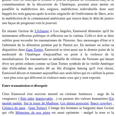
commémoration de la découverte de l'Amérique, pourrait ainsi mettre en
parallèle la malédiction des origines, malédiction individuelle dont sont
frappés les trois garçons après la scène originelle de l'enlèvement de Dave, avec
la malédiction de la communauté américaine qui trouve dans le déni de justice
une façon de progresser vers le pouvoir.
En situant l'action de
L'échange
à Los Angeles, Eastwood démontre qu'il lie
intimement réflexion politique et réflexion sur le cinéma. Celle-ci doit se faire
oublier pour recoudre les traumatismes de l'histoire. Aux mensonges d'état et à
l'arbitraire de la détention permise par le Patriot act. En mettant en scène sa
disparition dans
Gran Torino
, Eastwood se tient aussi sur le dernier point de la
modernité de l'Amérique d'aujourd'hui en proie à la violence de la
mondialisation. En transmettant sa médaille de vétéran du Vietnam qui faisait
rêver ses petits enfants comme sa Gran Torino symbole de la vieille Amérique
sûre d'elle-même des années 60 au fils d'origine hmong qu'il s'est choisi,
Eastwood décore et transmet aujourd'hui aux seuls héros qui en vaillent la peine
: non plus ceux qui délivrent la violence mais ceux qui y sont exposés.
Entre transmission et désespoir
Clint Eastwood s'est souvent montré un cinéaste lumineux : ange de la
vengeance (
Pale rider
,
Impitoyable
…) ou passeur des valeurs humanistes (
Un
monde parfait
,
Sur la route de Madison
,
Les pleins pouvoirs
,
Space cow-boy
,
Créance de sang
,
Gran Torino
). L'image des hommes se baignant dans l'océan
qui clôt
Mémoires de nos pères
est aussi optimiste : malgré la terre et la