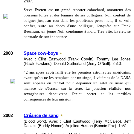
2h07.
Steve Everett est un grand reporter cabochard, amoureux des
boissons fortes et des femmes de ses collègues. Non content de
baigner jusqu'au cou dans les problèmes personnels, il se voit
confier, suite au décès d'une collègue, l'enquête sur Frank
Beechum, un jeune Noir condamné à mort. Très vite, Everett se
persuade de son innocence...
2000
Space cow-boys
Avec : Clint Eastwood (Frank Corvin), Tommy Lee Jones
(Hawk Hawkins), Donald Sutherland (Jerry O'Neill). 2h10.
42 ans après avoir failli être les premiers astronautes américains,
avant qu'on ne les remplace par un singe, 4 vétérans de la NASA
sont appelés en renfort pour dépanner un satellite russe qui
menace de s'écraser sur la terre. La jonction réalisée, nos
sexagénaires découvrent l'enjeu secret et les terribles
conséquences de leur mission.
2002
Créance de sang
(Blood work). Avec : Clint Eastwood (Terry McCaleb), Jeff
Daniels (Buddy Noone), Anjelica Huston (Bonnie Fox). 1h51.