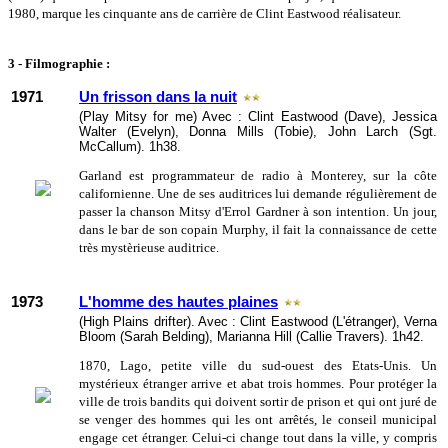
1980, marque les cinquante ans de carrière de Clint Eastwood réalisateur.
3 - Filmographie :
1971
Un frisson dans la nuit
(Play Mitsy for me) Avec : Clint Eastwood (Dave), Jessica
Walter (Evelyn), Donna Mills (Tobie), John Larch (Sgt.
McCallum). 1h38.
Garland est programmateur de radio à Monterey, sur la côte
californienne. Une de ses auditrices lui demande régulièrement de
passer la chanson Mitsy d'Errol Gardner à son intention. Un jour,
dans le bar de son copain Murphy, il fait la connaissance de cette
très mystèrieuse auditrice.
1973
L'homme des hautes plaines
(High Plains drifter). Avec : Clint Eastwood (L'étranger), Verna
Bloom (Sarah Belding), Marianna Hill (Callie Travers). 1h42.
1870, Lago, petite ville du sud-ouest des Etats-Unis. Un
mystérieux étranger arrive et abat trois hommes. Pour protéger la
ville de trois bandits qui doivent sortir de prison et qui ont juré de
se venger des hommes qui les ont arrêtés, le conseil municipal
engage cet étranger. Celui-ci change tout dans la ville, y compris