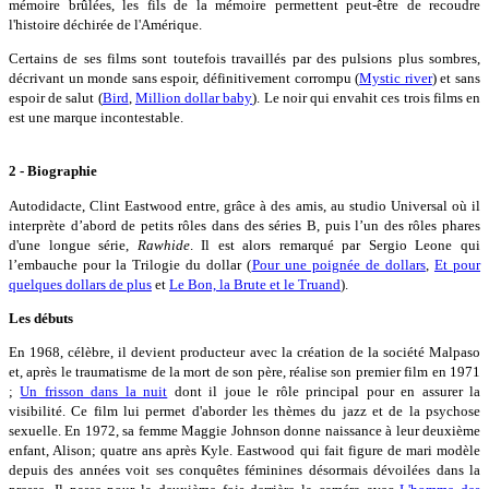
mémoire brûlées, les fils de la mémoire permettent peut-être de recoudre
l'histoire déchirée de l'Amérique.
Certains de ses films sont toutefois travaillés par des pulsions plus sombres,
décrivant un monde sans espoir, définitivement corrompu (
Mystic river
) et sans
espoir de salut (
Bird
,
Million dollar baby
). Le noir qui envahit ces trois films en
est une marque incontestable.
2 - Biographie
Autodidacte, Clint Eastwood entre, grâce à des amis, au studio Universal où il
interprète d’abord de petits rôles dans des séries B, puis l’un des rôles phares
d'une longue série,
Rawhide
. Il est alors remarqué par Sergio Leone qui
l’embauche pour la Trilogie du dollar (
Pour une poignée de dollars
,
Et pour
quelques dollars de plus
et
Le Bon, la Brute et le Truand
).
Les débuts
En 1968, célèbre, il devient producteur avec la création de la société Malpaso
et, après le traumatisme de la mort de son père, réalise son premier film en 1971
;
Un frisson dans la nuit
dont il joue le rôle principal pour en assurer la
visibilité. Ce film lui permet d'aborder les thèmes du jazz et de la psychose
sexuelle. En 1972, sa femme Maggie Johnson donne naissance à leur deuxième
enfant, Alison; quatre ans après Kyle. Eastwood qui fait figure de mari modèle
depuis des années voit ses conquêtes féminines désormais dévoilées dans la