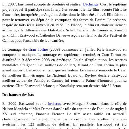
En 2007, Eastwood accepte de produire et réaliser
L'échange
. C'est le septième
projet auquel il participe sans interpréter aucun rôle. Le film raconte l'histoire
d'une mère, interprétée par Angelina Jolie, dont le fils a été enlevé. Elle fait tout
pour le retrouver, en dépit de la corruption des forces de l’ordre. Le scénario,
inspiré de faits réels survenus en 1928 .En France, le film est chaleureusement
accueilli, à la différence des États-Unis. Si le film repart de Cannes sans aucun
prix, Clint Eastwood et Catherine Deneuve reçoivent le Prix du 61e Festival de
Cannes pour l'ensemble de leur carrière.
Le tournage de
Gran Torino
(2008) commence en juillet. Kyle Eastwood en
compose la musique. Le tournage est rapidement terminé, et Gran Torino est
distribué le 9 décembre 2008 en Amérique. En fin d'exploitation, les recettes
mondiales atteignent 270 millions de dollars, faisant de Gran Torino le plus
grand succès d'Eastwood en tant que réalisateur. Le cinéaste remporte le César
du meilleur film étranger. Le National Board of Review déclare Eastwood
meilleur acteur de l’année et Cannes lui remet la Palme d'honneur pour sa
carrière. Clint Eastwood déclare que Kowalsky sera son dernier rôle à l’écran.
Des hauts et des bas
En 2009, Eastwood tourne
Invictus
, avec Morgan Freeman dans le rôle de
Nelson Mandela et Matt Damon dans le rôle du capitaine de l'équipe de rugby à
XV sud africaine, Francois Pienaar. Le film assez faible est accueilli
chaleureusement par le public que par la critique. Les recettes mondiales
avoisinent les 123 millions de dollars. En parallèle, Eastwood est élu