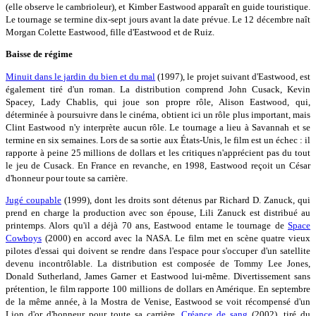
(elle observe le cambrioleur), et Kimber Eastwood apparaît en guide touristique.
Le tournage se termine dix-sept jours avant la date prévue. Le 12 décembre naît
Morgan Colette Eastwood, fille d'Eastwood et de Ruiz.
Baisse de régime
Minuit dans le jardin du bien et du mal
(1997), le projet suivant d'Eastwood, est
également tiré d'un roman. La distribution comprend John Cusack, Kevin
Spacey, Lady Chablis, qui joue son propre rôle, Alison Eastwood, qui,
déterminée à poursuivre dans le cinéma, obtient ici un rôle plus important, mais
Clint Eastwood n'y interprète aucun rôle. Le tournage a lieu à Savannah et se
termine en six semaines. Lors de sa sortie aux États-Unis, le film est un échec : il
rapporte à peine 25 millions de dollars et les critiques n'apprécient pas du tout
le jeu de Cusack. En France en revanche, en 1998, Eastwood reçoit un César
d'honneur pour toute sa carrière.
Jugé coupable
(1999), dont les droits sont détenus par Richard D. Zanuck, qui
prend en charge la production avec son épouse, Lili Zanuck est distribué au
printemps. Alors qu'il a déjà 70 ans, Eastwood entame le tournage de
Space
Cowboys
(2000) en accord avec la NASA. Le film met en scène quatre vieux
pilotes d'essai qui doivent se rendre dans l'espace pour s'occuper d'un satellite
devenu incontrôlable. La distribution est composée de Tommy Lee Jones,
Donald Sutherland, James Garner et Eastwood lui-même. Divertissement sans
prétention, le film rapporte 100 millions de dollars en Amérique. En septembre
de la même année, à la Mostra de Venise, Eastwood se voit récompensé d'un
Lion d'or d'honneur pour toute sa carrière.
Créance de sang
(2002), tiré du