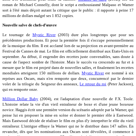
roman de Michael Connelly, dont le script a enthousiasmé Malpaso et Warner
sort à l'été mais déçoit autant la critique que le public : il rapporte à peine 17
millions de dollars malgré ses 1 852 copies.
Nouvelle salve de chefs-d’œuvre
Le tournage de
Mystic River
(2003) dure plus longtemps que pour ses
précédentes productions. Et pour la première fois il s'occupe personnellement
de la musique du film. Il est acclamé lors de sa projection en avant-première au
Festival de Cannes de mai. Le film est officiellement distribué aux Etats-Unis en
septembre. Au début, il engendre des recettes juste convenables, sans doute à
cause de l'aspect sombre de l'histoire. Mais le succès va crescendo au fur et à
mesure que le film est projeté dans de nouvelles salles, et finalement les recettes
mondiales atteignent 150 millions de dollars.
Mystic River
est nommé à six
reprises aux Oscars, mais n'en remporte que deux, concurrencé par le dernier
volet de la trilogie du Seigneur des anneaux,
Le retour du roi
(Peter Jackson),
qui en remporte onze.
Million Dollar Baby
(2004), est l'adaptation d'une nouvelle de F.X. Toole.
L'histoire relate la vie d'un vieil entraîneur de boxe et d'une jeune boxeuse
novice. Haggis écrit une première version du scénario adoptée par la Warner, qui
pense lui en proposer la mise en scène et donner le premier rôle à Eastwood.
Mais Eastwood décide de réaliser le film en plus d'y interpréter le rôle du vieil
entraîneur. L'intrigue effraye la Warner qui ne le distribue dans 147 salles. En
revanche, dès que les nominations aux Oscars sont dévoilées, il commence à