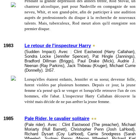
Pendant la grande dépression des années trente, Rod Stoval, un
chanteur alcoolique, part pour Nashville en compagnie de son
neveu, Whit, et son grand-père, afin de participer à une audition
auprès de professionnels du disque à la recherche de nouveaux
talents. Mais, tuberculeux, Rod meurt alors qu'il enregistre son
premier disque.
1983
Le retour de l'inspecteur Harry
(Sudden Impact). Avec : Clint Eastwood (Harry Callahan),
Sondra Locke (Jennifer Spencer), Pat Hingle (Jannings),
Bradford Dillman (Briggs), Paul Drake (Mick), Audrie J.
Neenan (Ray Parkins), Jack Thibeau (Kruger), Michael Currie
(Donnelly). 1h57.
Lorsqu'elles étaient enfants, Jennifer et sa soeur, devenue folle,
furent violées par plusieurs hommes. Depuis ce jour, la jeune
femme n'a pensé qu'à se venger et lorsqu'elle retrouve l'un de ces
hommes, elle l'abat. L'inspecteur Harry Callahan découvre la
vérité mais décide de ne pas arrêter la jeune femme.
1985
Pale Rider, le cavalier solitaire
(Pale rider). Avec : Clint Eastwood (The preacher), Michael
Moriarty (Hull Barrett), Christopher Penn (Josh LaHood),
Richard Dysart (Coy LaHood), Carrie Snodgress (Sarah
Wheeler), Sydney Penny (Megan Wheeler), Richard Kiel