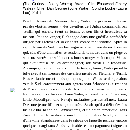
(The Outlaw : Josey Wales). Avec : Clint Eastwood (Josey
Wales), Chief Dan George (Lone Watie), Sondra Locke (Laura
Lee). 2h18.
Paisible fermier du Missouri, Josey Wales, est grièvement blessé
par des «bottes rouges », des cavaliers de l'Union commandés par
Terrill, qui ensuite tuent sa femme et son fils et incendient sa
maison. Pour se venger, il s'engage dans une guérilla confédérée
dirigée par Fletcher et devient un combattant redouté. Après la
capitulation du Sud, Fletcher négocie la reddition de ses hommes
qui, sûrs d'être amnistiés, se rendent. Ils tombent dans un piège et
sont massacrés par soldats et « bottes rouges », bien que Wales,
qui avait refusé de les accompagner, soit venu à la rescousse.
Accompagné du seul survivant de la troupe, Jamie, Wales prend la
fuite avec à ses trousses des cavaliers menés par Fletcher et Terrill.
Blessé, Jamie meurt après quelques jours. Wales se dirige alors
vers le Sud, constamment aux aguets pour échapper aux troupes
de l'Union, aux mercenaires de Terrill et aux chasseurs de primes.
En chemin, il se lie avec Lone Watie, un vieil Indien Cherokee,
Little Moonlight, une Navajo maltraitée par les Blancs, Laura
Dee, une jeune fille, et sa grand-mère, Sarah, qu'il a délivrées des
mains d'une bande de Comancheros, et un chien famélique. Tous
s'installent au Texas dans le ranch du défunt fils de Sarah, non loin
d'une ville abandonnée dans le saloon de laquelle résident encore
quelques marginaux.Après avoir aidé ses compagnons et signé un