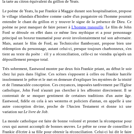
la tarte au citron équivalent du grillon de Yeats.
Le poème de Yeats, lu par Frankie à Maggie durant son hospitalisation, propose
le village irlandais d'Inisfree comme cadre d'un purgatoire où l'homme pourrait
entendre le chant du grillon et y trouver le signe de la présence de Dieu. Ce
poème ne peut manquer de faire penser à
L'homme tranquille
. Le film de John
Ford se déroule en effet dans ce même lieu mythique et a pour personnage
principal un boxeur traumatisé pour avoir involontairement tué son adversaire.
Mais, autant le film de Ford, au Technicolor flamboyant, propose bien une
rédemption du personnage, autant celui-ci, presque toujours charbonneux, s'en
tient au texte du poète : s'il y a réconciliation, celle-ci ne viendra qu'après un
dépouillement presque total.
Très sobrement, Eastwood montre par deux fois Frankie priant, au début le soir
chez lui puis dans l'église. Ces scènes s'opposent à celles ou Frankie harcèle
insolemment le prêtre et le met en demeure d'expliquer les mystères de la trinité
et de l'immaculée conception. Ces croyances, imposées tardivement par l'Eglise
catholique, John Ford n'aurait pas chercher à les affronter directement. Il se
contentait de se moquer gentiment de certaines traditions d'un autre âge.
Eastwood, fidèle en cela à ses westerns et policiers d'antan, en appelle à une
autre conception divine, proche de l'Ancien Testament et donne ici une
variation sur
Le livre de Job
.
La morale catholique est faite de bonne volonté et promet la récompense pour
ceux qui auront accompli de bonnes œuvres. Le prêtre ne cesse de conseiller à
Frankie d'écrire à sa fille pour obtenir la réconciliation. Celui-ci lui dit le faire