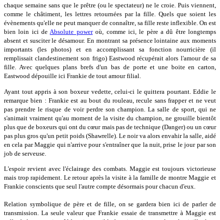
chaque semaine sans que le prêtre (ou le spectateur) ne le croie. Puis viennent,
comme le châtiment, les lettres retournées par la fille. Quels que soient les
évènements qu'elle ne peut manquer de connaître, sa fille reste inflexible. On est
bien loin ici de
Absolute power
où, comme ici, le père a dû être longtemps
absent et susciter le désamour. En montrant sa présence lointaine aux moments
importants (les photos) et en accomplissant sa fonction nourricière (il
remplissait clandestinement son frigo) Eastwood récupérait alors l'amour de sa
fille. Avec quelques plans brefs d'un bas de porte et une boite en carton,
Eastwood dépouille ici Frankie de tout amour filial.
Ayant tout appris à son boxeur vedette, celui-ci le quittera pourtant. Eddie le
remarque bien : Frankie est au bout du rouleau, recule sans frapper et ne veut
pas prendre le risque de voir perdre son champion. La salle de sport, qui ne
s'animait vraiment qu'au moment de la visite du champion, ne grouille bientôt
plus que de boxeurs qui ont du cœur mais pas de technique (Danger) ou un cœur
pas plus gros qu'un petit poids (Shawrelle). Le noir va alors envahir la salle, aidé
en cela par Maggie qui n'arrive pour s'entraîner que la nuit, prise le jour par son
job de serveuse.
L'espoir revient avec l'éclairage des combats. Maggie est toujours victorieuse
mais trop rapidement. Le retour après la visite à la famille de montre Maggie et
Frankie conscients que seul l'autre compte désormais pour chacun d'eux.
Relation symbolique de père et de fille, on se gardera bien ici de parler de
transmission. La seule valeur que Frankie essaie de transmettre à Maggie est