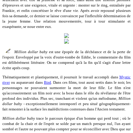
d'épreuves et une exigence, vitale et urgente : monter sur le ring, entraînée par
Frankie, et enfin concrétiser le rêve d'une vie. Après avoir repoussé plusieurs
fois sa demande, ce dernier se laisse convaincre par l'inflexible détermination de
la jeune femme. Une relation mouvementée, tour à tour stimulante et
exaspérante, se noue entre eux.
Million dollar baby
est une épopée de la déchéance et de la perte de
l'espoir. Enveloppé par la voix d'outre-tombe de Eddie, le commentaire du film
est délibérément littéraire. On ne comprend qu'à la fin qu'il s'agit d'une lettre
écrite après coup.
Thématiquement et plastiquement, il poursuit le travail accompli dans
Mystic
river
ou auparavant dans
Bird
. Dans ces films, tout aussi sertis dans le noir, les
personnages ne pouvaient surmonter la mort de leur fille. Le film n'est
qu'accessoirement un film noir avec la boxe dans le rôle du révélateur de l'être
profond des individus. Plus sec, tranchant et violent qu'un mélodrame,
Million
dollar baby
- exceptionnellement intemporel et peu situé géographiquement-
fait remonter à la surface les malédictions contenues dans l'Ancien testament.
Million dollar baby
trace le parcours épique d'un homme qui perd tout ; où le
combat de la chair et de l'esprit se solde par un match presque nul, l'un ayant
sombré et l'autre ne pouvant plus compter pour se réconcillier avec Dieu que sur