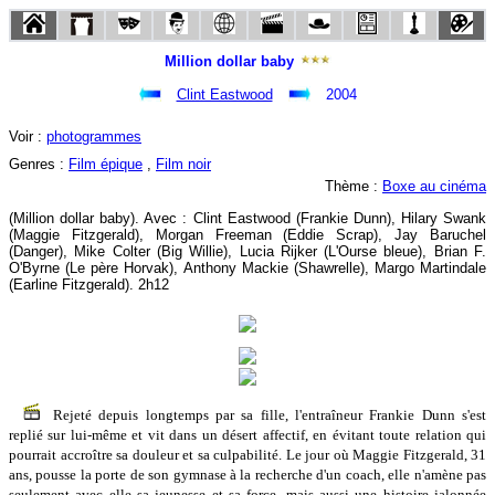
Million dollar baby
Clint Eastwood
2004
Voir :
photogrammes
Genres :
Film épique
,
Film noir
Thème :
Boxe au cinéma
(Million dollar baby). Avec : Clint Eastwood (Frankie Dunn), Hilary Swank
(Maggie Fitzgerald), Morgan Freeman (Eddie Scrap), Jay Baruchel
(Danger), Mike Colter (Big Willie), Lucia Rijker (L'Ourse bleue), Brian F.
O'Byrne (Le père Horvak), Anthony Mackie (Shawrelle), Margo Martindale
(Earline Fitzgerald). 2h12
Rejeté depuis longtemps par sa fille, l'entraîneur Frankie Dunn s'est
replié sur lui-même et vit dans un désert affectif, en évitant toute relation qui
pourrait accroître sa douleur et sa culpabilité. Le jour où Maggie Fitzgerald, 31
ans, pousse la porte de son gymnase à la recherche d'un coach, elle n'amène pas
seulement avec elle sa jeunesse et sa force, mais aussi une histoire jalonnée