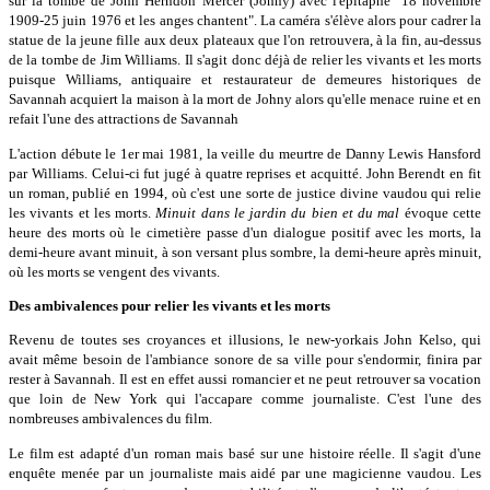
sur la tombe de John Herndon Mercer (Johny) avec l'épitaphe "18 novembre
1909-25 juin 1976 et les anges chantent". La caméra s'élève alors pour cadrer la
statue de la jeune fille aux deux plateaux que l'on retrouvera, à la fin, au-dessus
de la tombe de Jim Williams. Il s'agit donc déjà de relier les vivants et les morts
puisque Williams, antiquaire et restaurateur de demeures historiques de
Savannah acquiert la maison à la mort de Johny alors qu'elle menace ruine et en
refait l'une des attractions de Savannah
L'action débute le 1er mai 1981, la veille du meurtre de Danny Lewis Hansford
par Williams. Celui-ci fut jugé à quatre reprises et acquitté. John Berendt en fit
un roman, publié en 1994, où c'est une sorte de justice divine vaudou qui relie
les vivants et les morts.
Minuit dans le jardin du bien et du mal
évoque cette
heure des morts où le cimetière passe d'un dialogue positif avec les morts, la
demi-heure avant minuit, à son versant plus sombre, la demi-heure après minuit,
où les morts se vengent des vivants.
Des ambivalences pour relier les vivants et les morts
Revenu de toutes ses croyances et illusions, le new-yorkais John Kelso, qui
avait même besoin de l'ambiance sonore de sa ville pour s'endormir, finira par
rester à Savannah. Il est en effet aussi romancier et ne peut retrouver sa vocation
que loin de New York qui l'accapare comme journaliste. C'est l'une des
nombreuses ambivalences du film.
Le film est adapté d'un roman mais basé sur une histoire réelle. Il s'agit d'une
enquête menée par un journaliste mais aidé par une magicienne vaudou. Les