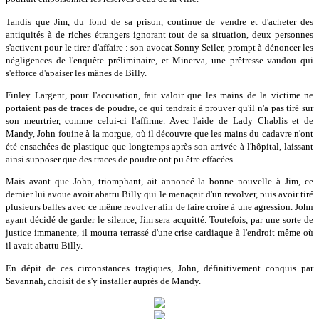
Tandis que Jim, du fond de sa prison, continue de vendre et d'acheter des
antiquités à de riches étrangers ignorant tout de sa situation, deux personnes
s'activent pour le tirer d'affaire : son avocat Sonny Seiler, prompt à dénoncer les
négligences de l'enquête préliminaire, et Minerva, une prêtresse vaudou qui
s'efforce d'apaiser les mânes de Billy.
Finley Largent, pour l'accusation, fait valoir que les mains de la victime ne
portaient pas de traces de poudre, ce qui tendrait à prouver qu'il n'a pas tiré sur
son meurtrier, comme celui-ci l'affirme. Avec l'aide de Lady Chablis et de
Mandy, John fouine à la morgue, où il découvre que les mains du cadavre n'ont
été ensachées de plastique que longtemps après son arrivée à l'hôpital, laissant
ainsi supposer que des traces de poudre ont pu être effacées.
Mais avant que John, triomphant, ait annoncé la bonne nouvelle à Jim, ce
dernier lui avoue avoir abattu Billy qui le menaçait d'un revolver, puis avoir tiré
plusieurs balles avec ce même revolver afin de faire croire à une agression. John
ayant décidé de garder le silence, Jim sera acquitté. Toutefois, par une sorte de
justice immanente, il mourra terrassé d'une crise cardiaque à l'endroit même où
il avait abattu Billy.
En dépit de ces circonstances tragiques, John, définitivement conquis par
Savannah, choisit de s'y installer auprès de Mandy.