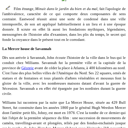
Film étrange,
Minuit dans le jardin du bien et du mal
, fait l'apologie de
l'ambivalence, caractère de ce qui comporte deux composantes de sens
contraire. Eastwood réussit ainsi une sorte de condensé dans une ville
intemporelle, de son art appliqué habituellement à un lieu et à une époque
donnée. Il scrute en effet là aussi les fondations mythiques, légendaires,
mensongères de l'histoire afin d'examiner, dans les plis du temps, le secret qui
fonde la croyance dans le présent tout en le corrodant.
La Mercer house de Savannah
Dès son arrivée à Savannah, John écoute l'histoire de la ville dans le bus qui le
conduit chez Williams. Savannah fut la première ville et la capitale de la
province de
Géorgie
avant de céder la place à Atlanta, à 400 kilomètres au nord.
C'est l'une des plus belles villes de l'Amérique du Nord. Ses 22 squares, ornés de
statues et de fontaines et tous plantés d'arbres vénérables et moussus font la
gloire de la ville, avec les nombreuses maisons datant d'avant la guerre de
Sécession. Savannah a en effet été épargnée par les nordistes durant la guerre
civile.
Williams lui racontera par la suite que La Mercer House, située au 429 Bull
Street, fut construite dans les années 1860 par le général Hugh Weedon Mercer
dont l'arrière petit fils, Johny, est mort en 1976. C'est la tombe de ce dernier qui
fait l'objet de la première séquence du film : une succession de mouvements de
caméra, travellings-avant et plongées, reliés par des fondus-enchainés jusque