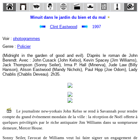
Minuit dans le jardin du bien et du mal
Clint Eastwood
1997
Voir :
photogrammes
Genre :
Policier
(Midnight in the garden of good and evil). D'après le roman de John
Berendt. Avec : John Cusack (John Kelso), Kevin Spacey (Jim Williams),
Jack Thompson (Sonny Seiler), Irma P. Hall (Minerva), Jude Law (Billy
Hanson), Alison Eastwood (Mandy Nichols), Paul Hipp (Joe Odom), Lady
Chablis (Chablis Deveau). 2h35.
Le journaliste new-yorkais John Kelso se rend à Savannah pour rendre
compte du grand événement mondain de la ville : la réception de Noël offerte à
quelques privilégiés par le riche antiquaire Jim Williams dans sa somptueuse
demeure, Mercer House.
Sonny Seiler, l'avocat de Williams veut lui faire signer un engagement de