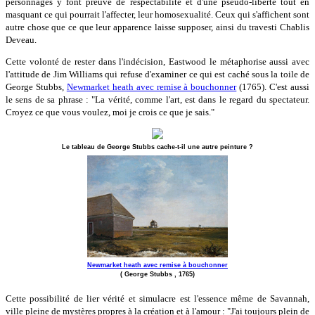
personnages y font preuve de respectabilité et d'une pseudo-liberté tout en
masquant ce qui pourrait l'affecter, leur homosexualité. Ceux qui s'affichent sont
autre chose que ce que leur apparence laisse supposer, ainsi du travesti Chablis
Deveau.
Cette volonté de rester dans l'indécision, Eastwood le métaphorise aussi avec
l'attitude de Jim Williams qui refuse d'examiner ce qui est caché sous la toile de
George Stubbs,
Newmarket heath avec remise à bouchonner
(1765). C'est aussi
le sens de sa phrase : "La vérité, comme l'art, est dans le regard du spectateur.
Croyez ce que vous voulez, moi je crois ce que je sais."
Le tableau de George Stubbs cache-t-il une autre peinture ?
Newmarket heath avec remise à bouchonner
( George Stubbs , 1765)
Cette possibilité de lier vérité et simulacre est l'essence même de Savannah,
ville pleine de mystères propres à la création et à l'amour : "J'ai toujours plein de