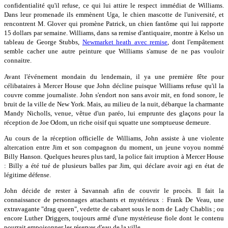
confidentialité qu'il refuse, ce qui lui attire le respect immédiat de Williams.
Dans leur promenade ils emmènent Uga, le chien mascotte de l'université, et
rencontrent M. Glover qui promène Patrick, un chien fantôme qui lui rapporte
15 dollars par semaine. Williams, dans sa remise d'antiquaire, montre à Kelso un
tableau de George Stubbs,
Newmarket heath avec remise
, dont l'empâtement
semble cacher une autre peinture que Williams s'amuse de ne pas vouloir
connaitre.
Avant l'événement mondain du lendemain, il ya une première fête pour
célibataires à Mercer House que John décline puisque Williams refuse qu'il la
couvre comme journaliste. John s'endort non sans avoir mit, en fond sonore, le
bruit de la ville de New York. Mais, au milieu de la nuit, débarque la charmante
Mandy Nicholls, venue, vêtue d'un paréo, lui emprunte des glaçons pour la
réception de Joe Odom, un riche oisif qui squatte une somptueuse demeure.
Au cours de la réception officielle de Williams, John assiste à une violente
altercation entre Jim et son compagnon du moment, un jeune voyou nommé
Billy Hanson. Quelques heures plus tard, la police fait irruption à Mercer House
: Billy a été tué de plusieurs balles par Jim, qui déclare avoir agi en état de
légitime défense.
John décide de rester à Savannah afin de couvrir le procès. Il fait la
connaissance de personnages attachants et mystérieux : Frank De Veau, une
extravagante "drag queen", vedette de cabaret sous le nom de Lady Chablis ; ou
encore Luther Driggers, toujours armé d'une mystérieuse fiole dont le contenu
pourrait empoisonner les réserves d'eau de la ville.