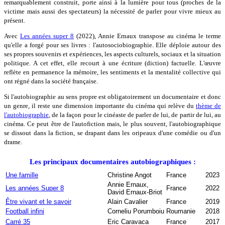
remarquablement construit, porte ainsi à la lumière pour tous (proches de la
victime mais aussi des spectateurs) la nécessité de parler pour vivre mieux au
présent.
Avec
Les années super 8
(2022), Annie Ernaux transpose au cinéma le terme
qu'elle a forgé pour ses livres : l'autosociobiographie. Elle déploie autour des
ses propres souvenirs et expériences, les aspects culturels, sociaux et la situation
politique. A cet effet, elle recourt à une écriture (diction) factuelle. L'œuvre
reflète en permanence la mémoire, les sentiments et la mentalité collective qui
ont régné dans la société française.
Si l'autobiographie au sens propre est obligatoirement un documentaire et donc
un genre, il reste une dimension importante du cinéma qui relève du
thème de
l'autobiographie
, de la façon pour le cinéaste de parler de lui, de partir de lui, au
cinéma. Ce peut être de l'autofiction mais, le plus souvent, l'autobiographique
se dissout dans la fiction, se drapant dans les oripeaux d'une comédie ou d'un
drame.
Les principaux documentaires autobiographiques :
Une famille
Christine Angot
France
2023
Annie Ernaux,
Les années Super 8
France
2022
David Ernaux-Briot
Être vivant et le savoir
Alain Cavalier
France
2019
Football infini
Corneliu Porumboiu
Roumanie
2018
Carré 35
Eric Caravaca
France
2017