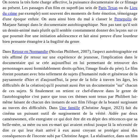
On notera la très forte charge affective, la puissance documentaire de ce filmage
au présent. Les passages d'un film en super8 (au sein de
Paris Texas
ou du
Lieu
du crime
par exemple) sont souvent des moments de forte émotion, témoignage
d'une époque enfuie. On aura ainsi bien du mal à classer le
Persepolis
de
Marjane Satrapi dans le documentaire autobiographique. Non pas tant qu'il soit
un dessin-animé mais plutôt qu'il semble constamment donner des leçons sur ce
que pourrait être une initiation adolescence et fait ainsi preuve d'une lourdeur
bien pensante étrangère à la fragilité du genre.
Dans
Retour en Normandie
(Nicolas Philibert, 2007), l'aspect autobiographie est
très affirmé (le retour sur une expérience de jeunesse, l'implication dans le
documentaire qui se crée aujourd'hui en lui permettant de retrouver des
personnages aussi formidablement droits qu'hier, l'image finale du père). Le film
étreint pourtant avec brio tellement de sujets (l'humanité rude et généreuse de la
paysannerie d'hier et d'aujourd'hui, la peur de la folie à travers les âges, les
difficultés de la création) qu'il pourrait aussi être un documentaire "sur" chacun
de ces sujets. Si finalement on retient ce chef-d'œuvre dans le genre de
l'autobiographie c'est parce que tous ces thèmes sont tenus par Philibert lui-
même faisant de chacun des instants de son film l'éloge de la beauté surgissant
au travers des difficultés. Dans
Une famille
(Christine Angot, 2023) fait du
cinéma un puissant outil de surgissement de la vérité. Aidée par deux
camérawomen, elle enregistre ce qui doit être dit en dépit des réticences que sa
belle-mère, sa mère ou son ex-mari qui avaient enfoui jusque là la nécessité de
dire ce qui leur était arrivé à eux aussi croyant se protéger ainsi des
conséquences de l'inceste subi par Christine Angot. La réalisatrice, dans un film