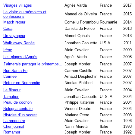
Visages villages
Agnès Varda
France
2017
La visite ou mémoires et
Manoel de Oliveira
France
2015
confessions
Match retour
Corneliu Porumboiu
Roumanie
2014
Casa
Daniela de Felice
France
2013
Un voyageur
Marcel Ophuls
France
2013
Walk away Renée
Jonathan Caouette
U.S.A.
2011
Irène
Alain Cavalier
France
2009
Les plages d'Agnès
Agnès Varda
France
2008
J'aimerais partager le printemps...
Joseph Morder
France
2007
Rue Santa Fe
Carmen Castillo
France
2007
L'aimée
Arnaud Desplechin
France
2007
Retour en Normandie
Nicolas Philibert
France
2007
Le filmeur
Alain Cavalier
France
2004
Tarnation
Jonathan Caouette
U. S. A.
2004
Peau de cochon
Philippe Katerine
France
2004
Bologna centrale
Vincent Dieutre
France
2004
Histoire d'un secret
Mariana Otero
France
2003
La rencontre
Alain Cavalier
France
1996
Cher journal
Nanni Moretti
Italie
1993
Romamor
Joseph Morder
France
1992