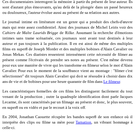
Ces documentaires interrogent la mémoire à partir du présent de leur auteur. Ils
sont d'autant plus émouvants, qu'au delà de la plongée dans un passé heureux
ou douloureux, l'auteur évolue aussi au présent de sa relation aux autres.
Le journal intime en littérature est un genre qui a produit des chefs-d'œuvre
mais qui reste assez confidentiel. Ainsi des journaux de Michel Leiris voir des
Cahiers de Malte Laurids Brigge
de Rilke. Assumant la recherche d'émotions
intimes sans trame scénarisée, ces journaux sont avant tout destinés à leur
auteur et pas toujours à la publication. Il en est ainsi de même des multiples
films en super8 de Joseph Morder et des multiples bobines d'Alain Cavalier ou
Jonas Mekas. Ces diaristes ressentent intensément cette nécessité de filmer au
présent comme l'écrivain de prendre ses notes au présent. C'est même devenu
pour eux une manière de vivre qui les transforme en filmeur selon le mot d'Alain
Cavalier. Pour eux le moment de la souffrance vient au montage : "filmer c'est
sélectionner" dit toujours Alain Cavalier qui doit se résoudre à choisir dans dix
ans de vie et de bobines pour une heure quarante de film dans
Le filmeur
.
Les caractéristiques formelles de ces films les distinguent facilement du tout
venant de la production ; outre la quadruple identification dont parle Jacques
Lecarme, ils sont caractérisés par un filmage au présent et donc, le plus souvent,
en super8 ou en vidéo et par le recourt à la voix off.
En 2004, Jonathan Caouette récupère les bandes super8 de son enfance où il
interprète des clips ou filme sa mère pour
Tarnation
, un vibrant hommage à
celle-ci.