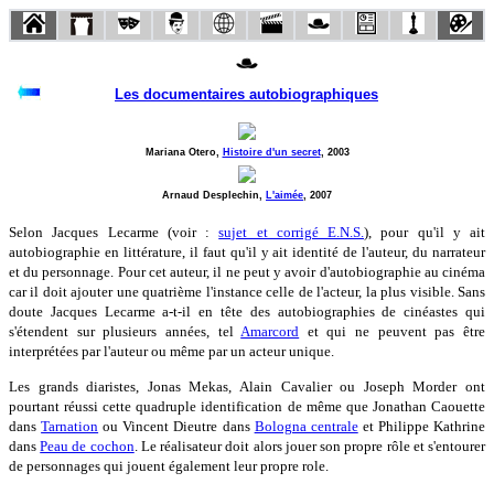
Les documentaires autobiographiques
Mariana Otero,
Histoire d'un secret
, 2003
Arnaud Desplechin,
L'aimée
, 2007
Selon Jacques Lecarme (voir :
sujet et corrigé E.N.S.
), pour qu'il y ait
autobiographie en littérature, il faut qu'il y ait identité de l'auteur, du narrateur
et du personnage. Pour cet auteur, il ne peut y avoir d'autobiographie au cinéma
car il doit ajouter une quatrième l'instance celle de l'acteur, la plus visible. Sans
doute Jacques Lecarme a-t-il en tête des autobiographies de cinéastes qui
s'étendent sur plusieurs années, tel
Amarcord
et qui ne peuvent pas être
interprétées par l'auteur ou même par un acteur unique.
Les grands diaristes, Jonas Mekas, Alain Cavalier ou Joseph Morder ont
pourtant réussi cette quadruple identification de même que Jonathan Caouette
dans
Tarnation
ou Vincent Dieutre dans
Bologna centrale
et Philippe Kathrine
dans
Peau de cochon
. Le réalisateur doit alors jouer son propre rôle et s'entourer
de personnages qui jouent également leur propre role.