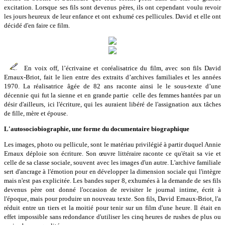
excitation. Lorsque ses fils sont devenus pères, ils ont cependant voulu revoir
les jours heureux de leur enfance et ont exhumé ces pellicules. David et elle ont
décidé d'en faire ce film.
En voix off, l’écrivaine et coréalisatrice du film, avec son fils David
Ernaux-Briot, fait le lien entre des extraits d’archives familiales et les années
1970. La réalisatrice âgée de 82 ans raconte ainsi le le sous-texte d’une
décennie qui fut la sienne et en grande partie celle des femmes hantées par un
désir d'ailleurs, ici l'écriture, qui les auraient libéré de l'assignation aux tâches
de fille, mère et épouse.
L'autosociobiographie, une forme du documentaire biographique
Les images, photo ou pellicule, sont le matériau privilégié à partir duquel Annie
Ernaux déploie son écriture. Son œuvre littéraire raconte ce qu'était sa vie et
celle de sa classe sociale, souvent avec les images d'un autre. L'archive familiale
sert d'ancrage à l'émotion pour en développer la dimension sociale qui l'intègre
mais n'est pas explicitée. Les bandes super 8, exhumées à la demande de ses fils
devenus père ont donné l'occasion de revisiter le journal intime, écrit à
l'époque, mais pour produire un nouveau texte. Son fils, David Ernaux-Briot, l'a
réduit entre un tiers et la moitié pour tenir sur un film d'une heure. Il était en
effet impossible sans redondance d'utiliser les cinq heures de rushes de plus ou