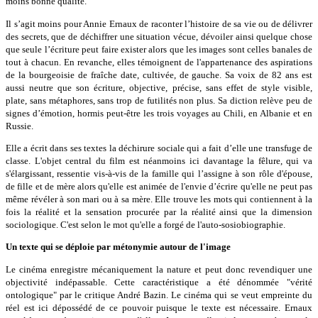
moins bonne qualité.
Il s’agit moins pour Annie Ernaux de raconter l’histoire de sa vie ou de délivrer
des secrets, que de déchiffrer une situation vécue, dévoiler ainsi quelque chose
que seule l’écriture peut faire exister alors que les images sont celles banales de
tout à chacun. En revanche, elles témoignent de l'appartenance des aspirations
de la bourgeoisie de fraîche date, cultivée, de gauche. Sa voix de 82 ans est
aussi neutre que son écriture, objective, précise, sans effet de style visible,
plate, sans métaphores, sans trop de futilités non plus. Sa diction relève peu de
signes d’émotion, hormis peut-être les trois voyages au Chili, en Albanie et en
Russie.
Elle a écrit dans ses textes la déchirure sociale qui a fait d’elle une transfuge de
classe. L'objet central du film est néanmoins ici davantage la fêlure, qui va
s'élargissant, ressentie vis-à-vis de la famille qui l’assigne à son rôle d'épouse,
de fille et de mère alors qu'elle est animée de l'envie d’écrire qu'elle ne peut pas
même révéler à son mari ou à sa mère. Elle trouve les mots qui contiennent à la
fois la réalité et la sensation procurée par la réalité ainsi que la dimension
sociologique. C'est selon le mot qu'elle a forgé de l'auto-sosiobiographie.
Un texte qui se déploie par métonymie autour de l'image
Le cinéma enregistre mécaniquement la nature et peut donc revendiquer une
objectivité indépassable. Cette caractéristique a été dénommée "vérité
ontologique" par le critique André Bazin. Le cinéma qui se veut empreinte du
réel est ici dépossédé de ce pouvoir puisque le texte est nécessaire. Ernaux