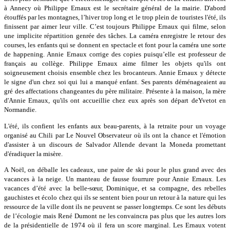
à Annecy où Philippe Ernaux est le secrétaire général de la mairie. D'abord
étouffés par les montagnes, l’hiver trop long et le trop plein de touristes l'été, ils
finissent par aimer leur ville. C’est toujours Philippe Ernaux qui filme, selon
une implicite répartition genrée des tâches. La caméra enregistre le retour des
courses, les enfants qui se donnent en spectacle et font pour la caméra une sorte
de happening. Annie Ernaux corrige des copies puisqu’elle est professeur de
français au collège. Philippe Ernaux aime filmer les objets qu'ils ont
soigneusement choisis ensemble chez les brocanteurs. Annie Ernaux y détecte
le signe d'un chez soi qui lui a manqué enfant. Ses parents déménageaient au
gré des affectations changeantes du père militaire. Présente à la maison, la mère
d'Annie Ernaux, qu'ils ont accueillie chez eux après son départ deYvetot en
Normandie.
L'été, ils confient les enfants aux beau-parents, à la retraite pour un voyage
organisé au Chili par Le Nouvel Observateur où ils ont la chance et l'émotion
d'assister à un discours de Salvador Allende devant la Moneda promettant
d'éradiquer la misère.
A Noël, on déballe les cadeaux, une paire de ski pour le plus grand avec des
vacances à la neige. Un manteau de fausse fourrure pour Annie Ernaux. Les
vacances d’été avec la belle-sœur, Dominique, et sa compagne, des rebelles
gauchistes et écolo chez qui ils se sentent bien pour un retour à la nature qui les
ressource de la ville dont ils ne peuvent se passer longtemps. Ce sont les débuts
de l’écologie mais René Dumont ne les convaincra pas plus que les autres lors
de la présidentielle de 1974 où il fera un score marginal. Les Ernaux votent