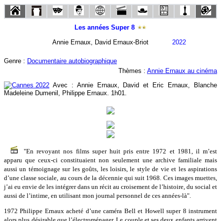
Les années Super 8
Annie Ernaux, David Ernaux-Briot
2022
Genre :
Documentaire autobiographique
Thèmes :
Annie Ernaux au cinéma
Avec : Annie Ernaux, David et Eric Ernaux, Blanche
Madeleine Dumenil, Philippe Ernaux. 1h01.
"En revoyant nos films super huit pris entre 1972 et 1981, il m’est
apparu que ceux-ci constituaient non seulement une archive familiale mais
aussi un témoignage sur les goûts, les loisirs, le style de vie et les aspirations
d’une classe sociale, au cours de la décennie qui suit 1968. Ces images muettes,
j’ai eu envie de les intégrer dans un récit au croisement de l’histoire, du social et
aussi de l’intime, en utilisant mon journal personnel de ces années-là".
1972 Philippe Ernaux acheté d’une caméra Bell et Howell super 8 instrument
alors plus désirable que l’électroménager. Le couple et ses deux enfants arrivent