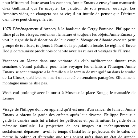
pour Mitterrand. Juste avant les vacances, Annie Ernaux a envoyé son manuscrit
chez Gallimard qui l'a accepté. La parution de son premier ouvrage, Les
Armoires vides, ne changera pas sa vie; il est inutile de penser que l'écriture
d'un livre peut changer la vie.
1975 Déménagement d’Annecy à la banlieue de Cergy-Pontoise. Philippe ne
filme plus les visages, seulement la nature et toujours les objets. Annie Ernaux y
voit le signe de la dislocation de leur couple. Voyage en Albanie avec un petit
groupe de touristes, toujours à l'écart de la population locale. Le régime d’Enver
Hodja communiste prochinois cohabite avec les ruines et vestiges de l’Illyrie.
Vacances au Maroc dans une variante du club méditerranée durant trois
semaines d’ennui paisible, pour faire voyager les enfants à l'étranger. Annie
Ernaux se sent étrangère à la famille sur le terrain de minigolf ou dans le studio
de La Clusaz, qu'elle et son mari ont acheté en semaines partagées. Elle aime la
montagne mais ne skie pas.
Week-end prolongé avec Intourist à Moscou: la place Rouge, le mausolée de
Lénine
Visage de Philippe dont on apprend qu'il est mort d'un cancer du fumeur. Annie
Ernaux a obtenu la garde des enfants après leur divorce. Philippe Ernaux a
gardé la caméra mais lui a laissé les pellicules et, par là même, la garde de la
mémoire familiale. La projection de ces images est techniquement et
socialement dépassée : avoir le temps d'installer le projecteur, de le caler, de
mettre la bobine et d'attendre que tous soient prêts dans un état de grande