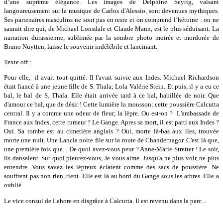
d’une suprême élégance. Les images de Delphine Seyrig, valsant
langoureusement sur la musique de Carlos d'Alessio, sont devenues mythiques.
Ses partenaires masculins ne sont pas en reste et on comprend l’héroïne : on ne
saurait dire qui, de Michael Lonsdale et Claude Mann, est le plus séduisant. La
narration durassienne, sublimée par la sombre photo moirée et mordorée de
Bruno Nuytten, laisse le souvenir indélébile et lancinant.
Texte off :
Pour elle, il avait tout quitté. Il l'avait suivie aux Indes. Michael Richardson
était fiancé à une jeune fille de S. Thala; Lola Valérie Stein. Et puis, il y a eu ce
bal, le bal de S. Thala. Elle était arrivée tard à ce bal, habillée de noir. Que
d'amour ce bal, que de désir ! Cette lumière la mousson; cette poussière Calcutta
central. Il y a comme une odeur de fleur; la lèpre. Ou est-on ? L'ambassade de
France aux Indes, cette rumeur ? Le Gange. Apres sa mort, il est parti aux Indes ?
Oui. Sa tombe est au cimetière anglais ? Oui, morte là-bas aux iles, trouvée
morte une nuit. Une Lancia noire file sur la route de Chandernagor. C'est là que,
une première fois que... De quoi avez-vous peur ? Anne-Marie Stretter ! Le soir,
ils dansaient. Sur quoi pleurez-vous, Je vous aime. Jusqu'a ne plus voir, ne plus
entendre. Vous savez les lépreux éclatent comme des sacs de poussière. Ne
souffrent pas non rien, rient. Elle est là au bord du Gange sous les arbres. Elle a
oublié
Le vice consul de Lahore en disgrâce à Calcutta. Il est revenu dans la parc...