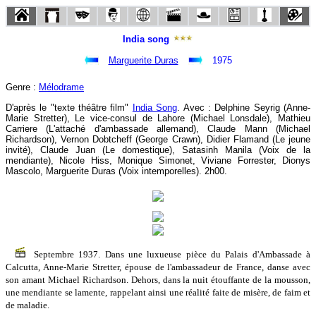
India song
Marguerite Duras
1975
Genre :
Mélodrame
D'après le "texte théâtre film"
India Song
. Avec : Delphine Seyrig (Anne-
Marie Stretter), Le vice-consul de Lahore (Michael Lonsdale), Mathieu
Carriere (L'attaché d'ambassade allemand), Claude Mann (Michael
Richardson), Vernon Dobtcheff (George Crawn), Didier Flamand (Le jeune
invité), Claude Juan (Le domestique), Satasinh Manila (Voix de la
mendiante), Nicole Hiss, Monique Simonet, Viviane Forrester, Dionys
Mascolo, Marguerite Duras (Voix intemporelles). 2h00.
Septembre 1937. Dans une luxueuse pièce du Palais d'Ambassade à
Calcutta, Anne-Marie Stretter, épouse de l'ambassadeur de France, danse avec
son amant Michael Richardson. Dehors, dans la nuit étouffante de la mousson,
une mendiante se lamente, rappelant ainsi une réalité faite de misère, de faim et
de maladie.