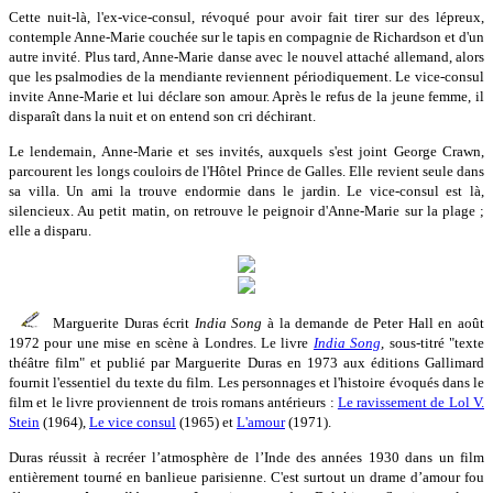
Cette nuit-là, l'ex-vice-consul, révoqué pour avoir fait tirer sur des lépreux,
contemple Anne-Marie couchée sur le tapis en compagnie de Richardson et d'un
autre invité. Plus tard, Anne-Marie danse avec le nouvel attaché allemand, alors
que les psalmodies de la mendiante reviennent périodiquement. Le vice-consul
invite Anne-Marie et lui déclare son amour. Après le refus de la jeune femme, il
disparaît dans la nuit et on entend son cri déchirant.
Le lendemain, Anne-Marie et ses invités, auxquels s'est joint George Crawn,
parcourent les longs couloirs de l'Hôtel Prince de Galles. Elle revient seule dans
sa villa. Un ami la trouve endormie dans le jardin. Le vice-consul est là,
silencieux. Au petit matin, on retrouve le peignoir d'Anne-Marie sur la plage ;
elle a disparu.
Marguerite Duras écrit
India Song
à la demande de Peter Hall en août
1972 pour une mise en scène à Londres. Le livre
India Song
, sous-titré "texte
théâtre film" et publié par Marguerite Duras en 1973 aux éditions Gallimard
fournit l'essentiel du texte du film. Les personnages et l'histoire évoqués dans le
film et le livre proviennent de trois romans antérieurs :
Le ravissement de Lol V.
Stein
(1964),
Le vice consul
(1965) et
L'amour
(1971).
Duras réussit à recréer l’atmosphère de l’Inde des années 1930 dans un film
entièrement tourné en banlieue parisienne. C'est surtout un drame d’amour fou