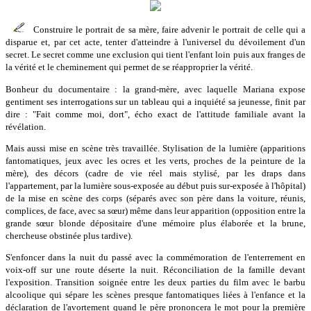
Construire le portrait de sa mère, faire advenir le portrait de celle qui a
disparue et, par cet acte, tenter d'atteindre à l'universel du dévoilement d'un
secret. Le secret comme une exclusion qui tient l'enfant loin puis aux franges de
la vérité et le cheminement qui permet de se réapproprier la vérité.
Bonheur du documentaire : la grand-mère, avec laquelle Mariana expose
gentiment ses interrogations sur un tableau qui a inquiété sa jeunesse, finit par
dire : "Fait comme moi, dort", écho exact de l'attitude familiale avant la
révélation.
Mais aussi mise en scène très travaillée. Stylisation de la lumière (apparitions
fantomatiques, jeux avec les ocres et les verts, proches de la peinture de la
mère), des décors (cadre de vie réel mais stylisé, par les draps dans
l'appartement, par la lumière sous-exposée au début puis sur-exposée à l'hôpital)
de la mise en scène des corps (séparés avec son père dans la voiture, réunis,
complices, de face, avec sa sœur) même dans leur apparition (opposition entre la
grande sœur blonde dépositaire d'une mémoire plus élaborée et la brune,
chercheuse obstinée plus tardive).
S'enfoncer dans la nuit du passé avec la commémoration de l'enterrement en
voix-off sur une route déserte la nuit. Réconciliation de la famille devant
l'exposition. Transition soignée entre les deux parties du film avec le barbu
alcoolique qui sépare les scènes presque fantomatiques liées à l'enfance et la
déclaration de l'avortement quand le père prononcera le mot pour la première