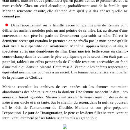
était morte, mais ne trouva personne à qui en parler. Tel fut le premier secret : la
mort cachée. Chez un vieil alcoolique, probablement ami de la famille, que
Mariana rencontre ensuite, elle s'entend dire qu'il y a des choses qu'elle ne
connaît pas.
Dans l'appartement où la famille vécue longtemps près de Rennes vont
défiler les anciens modèles puis un ami peintre de sa mère. Là, au détour d'une
conversation son père lui parle de l'avortement qu'a subit sa mère. Tel est le
deuxième secret qui entraîna le premier : on ne révéla pas la mort parce qu'elle
était liée à la culpabilité de l'avortement. Mariana l'appris à vingt-huit ans, le
spectateur après une demi-heure de film. Dans une très belle scène en champ-
contre-champ dans la voiture, le père expliquera que le secret n'en était pas un
pour lui, tableau ou effets personnels de Clotilde restaient accessibles au fond
d'une malle ou dans un placard. Cette mise à l'écart que les enfants respectaient,
équivalait néanmoins pour eux à un secret. Une femme restauratrice vient parler
de la peinture de Clotilde.
Mariana consulte les archives de ces années où les femmes mourraient
abandonnées des hôpitaux et dans la douleur. Une femme médecin le dira ; ces
années là furent ignobles. Marina vient révéler la vraie cause du décès de sa
mère à son oncle et à sa tante. Sur le chemin du retour, dans la nuit, se poursuit
off le récit de l'enterrement de Clotilde. Mariana et son père préparent
l'exposition. Le jour de l'inauguration, le père et les deux filles se retrouvent et
retrouvent leur mère par ses tableaux enfin mis au grand jour.