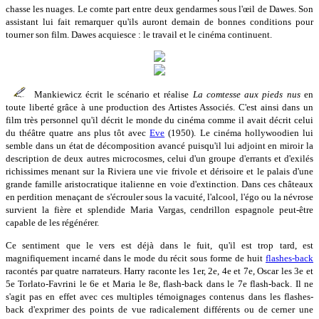
chasse les nuages. Le comte part entre deux gendarmes sous l'œil de Dawes. Son
assistant lui fait remarquer qu'ils auront demain de bonnes conditions pour
tourner son film. Dawes acquiesce : le travail et le cinéma continuent.
Mankiewicz écrit le scénario et réalise
La comtesse aux pieds nus
en
toute liberté grâce à une production des Artistes Associés. C'est ainsi dans un
film très personnel qu'il décrit le monde du cinéma comme il avait décrit celui
du théâtre quatre ans plus tôt avec
Eve
(1950). Le cinéma hollywoodien lui
semble dans un état de décomposition avancé puisqu'il lui adjoint en miroir la
description de deux autres microcosmes, celui d'un groupe d'errants et d'exilés
richissimes menant sur la Riviera une vie frivole et dérisoire et le palais d'une
grande famille aristocratique italienne en voie d'extinction. Dans ces châteaux
en perdition menaçant de s'écrouler sous la vacuité, l'alcool, l'égo ou la névrose
survient la fière et splendide Maria Vargas, cendrillon espagnole peut-être
capable de les régénérer.
Ce sentiment que le vers est déjà dans le fuit, qu'il est trop tard, est
magnifiquement incarné dans le mode du récit sous forme de huit
flashes-back
racontés par quatre narrateurs. Harry raconte les 1er, 2e, 4e et 7e, Oscar les 3e et
5e Torlato-Favrini le 6e et Maria le 8e, flash-back dans le 7e flash-back. Il ne
s'agit pas en effet avec ces multiples témoignages contenus dans les flashes-
back d'exprimer des points de vue radicalement différents ou de cerner une