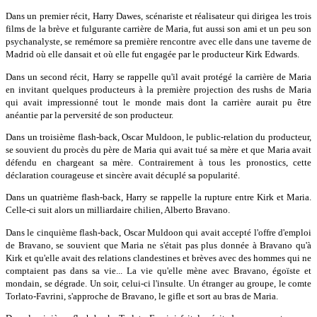
Dans un premier récit, Harry Dawes, scénariste et réalisateur qui dirigea les trois
films de la brève et fulgurante carrière de Maria, fut aussi son ami et un peu son
psychanalyste, se remémore sa première rencontre avec elle dans une taverne de
Madrid où elle dansait et où elle fut engagée par le producteur Kirk Edwards.
Dans un second récit, Harry se rappelle qu'il avait protégé la carrière de Maria
en invitant quelques producteurs à la première projection des rushs de Maria
qui avait impressionné tout le monde mais dont la carrière aurait pu être
anéantie par la perversité de son producteur.
Dans un troisième flash-back, Oscar Muldoon, le public-relation du producteur,
se souvient du procès du père de Maria qui avait tué sa mère et que Maria avait
défendu en chargeant sa mère. Contrairement à tous les pronostics, cette
déclaration courageuse et sincère avait décuplé sa popularité.
Dans un quatrième flash-back, Harry se rappelle la rupture entre Kirk et Maria.
Celle-ci suit alors un milliardaire chilien, Alberto Bravano.
Dans le cinquième flash-back, Oscar Muldoon qui avait accepté l'offre d'emploi
de Bravano, se souvient que Maria ne s'était pas plus donnée à Bravano qu'à
Kirk et qu'elle avait des relations clandestines et brèves avec des hommes qui ne
comptaient pas dans sa vie... La vie qu'elle mène avec Bravano, égoïste et
mondain, se dégrade. Un soir, celui-ci l'insulte. Un étranger au groupe, le comte
Torlato-Favrini, s'approche de Bravano, le gifle et sort au bras de Maria.