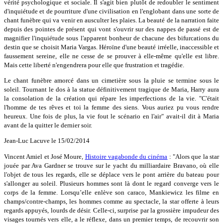
vérité psychologique et sociale. Il s'agit bien plutôt de redoubler le sentiment
d'inquiétude et de pourriture d'une civilisation en l'englobant dans une sorte de
chant funèbre qui va venir en ausculter les plaies. La beauté de la narration faite
depuis des pointes de présent qui vont s'ouvrir sur des nappes de passé est de
magnifier l'inquiétude sous l'apparent bonheur de chacune des bifurcations du
destin que se choisit Maria Vargas. Héroïne d'une beauté irréelle, inaccessible et
faussement sereine, elle ne cesse de se prouver à elle-même qu'elle est libre.
Mais cette liberté n'engendrera pour elle que frustration et tragédie.
Le chant funèbre amorcé dans un cimetière sous la pluie se termine sous le
soleil. Tournant le dos à la statue définitivement tragique de Maria, Harry aura
la consolation de la création qui répare les imperfections de la vie. "C'était
l'homme de tes rêves et toi la femme des siens. Vous auriez pu vous rendre
heureux. Une fois de plus, la vie fout le scénario en l'air" avait-il dit à Maria
avant de la quitter le dernier soir.
Jean-Luc Lacuve le 15/02/2014
Vincent Amiel et José Moure,
Histoire vagabonde du cinéma
: "Alors que la star
jouée par Ava Gardner se trouve sur le yacht du milliardaire Bravano, où elle
l'objet de tous les regards, elle se déplace vers le pont arrière du bateau pour
s'allonger au soleil. Plusieurs hommes sont là dont le regard converge vers le
corps de la femme. Lorsqu’elle enlève son caraco, Mankiewicz les filme en
champs/contre-champs, les hommes comme au spectacle, la star offerte à leurs
regards appuyés, lourds de désir. Celle-ci, surprise par la grossière impudeur des
visages tournés vers elle, a le réflexe, dans un premier temps, de recouvrir son