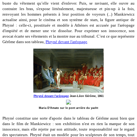
buste du vêtement qu’elle vient d'enlever. Puis, se ravisant, elle ouvre au
contraire les bras, s'expose littéralement, majestueuse et pin-up à la fois,
renvoyant les hommes présents à leur position de voyeurs (...) Mankiewicz
actualise ainsi, pour le cinéma et son système de stars, la figure antique de
Phryné : celle-ci, prostituée et modèle à Athènes est accusée par l'aréopage
d'impiété et de mener une vie dissolue. Pour exprimer son innocence, son
avocat écarte ses vêtements et la montre nue au tribunal. C’est ce que représente
Gérôme dans son tableau,
Phryné devant l'aréopage
.
Phryné devant l'aréopage
Jean-Léon Gérôme, 1861
Maria D'Amato sur le pont arrière du yacht
Phryné constitue une sorte d'aporie dans le tableau de Gérôme aussi bien que
dans le film de Mankiewicz : son exhibition n'est en rien la marque de son
innocence, mais elle rejette par son attitude, toute responsabilité sur le regard
des spectateurs. Phryné était un modèle pour les sculpteurs de son temps, tout