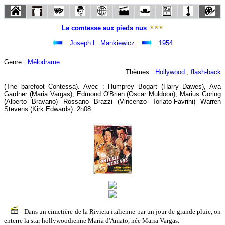
La comtesse aux pieds nus
Joseph L. Mankiewicz
1954
Genre :
Mélodrame
Thèmes :
Hollywood
,
flash-back
(The barefoot Contessa). Avec : Humprey Bogart (Harry Dawes), Ava
Gardner (Maria Vargas), Edmond O'Brien (Oscar Muldoon), Marius Goring
(Alberto Bravano) Rossano Brazzi (Vincenzo Torlato-Favrini) Warren
Stevens (Kirk Edwards). 2h08.
Dans un cimetière de la Riviera italienne par un jour de grande pluie, on
enterre la star hollywoodienne Maria d'Amato, née Maria Vargas.