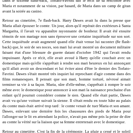
Dans le sixième flash-back, Torlato-Favrini fait le récit de sa rencontre avec
Maria et notamment de sa vision, par hasard, de Maria dans un camp de gitan
avant la soirée au casino.
Retour au cimetière, 7e flash-back. Harry Dawes avait lu dans la presse que
Maria allait épouser le comte. Un jour, alors qu'il repérait des extérieurs à Santa
Margarita, il l'avait vu apparaître rayonnante de bonheur. Il avait été ensuite
témoin de son mariage non sans éprouver une certaine inquiétude sur son sort.
Cette inquiétude avait augmenté quand elle était venue lui raconter (8e flash-
back) que, le soir de ses noces, son mari lui avait montré un document militaire
faisant état d'une blessure de guerre datant d'octobre 1942 qui l'avait rendu
impuissant. Après ce récit, elle avait avoué à Harry qu'elle couchait avec un
domestique mais qu'elle s'apprêtait à rendre son mari heureux en lui annonçant
qu'il allait avoir un descendant et lui éviter ainsi d'être le dernier des Torlato-
Favrini. Dawes s'était montré très inquiet lui reprochant d'agir comme dans des
films romanesques. Il pensait que son mari, homme torturé, névrosé aimait
terminer sa vie à sa façon. Maria, sûre d'elle-même, s'apprêtait à rompre le soir
même avec le domestique pour annoncer à son mari la naissance prochaine d'un
enfant qu'il pourrait considérer comme le sien. Quand elle était partie, Dawes
avait vu qu'une voiture suivait la sienne. Il s'était rendu en toute hâte au palais
du comte mais était arrivé trop tard : le comte venait de tuer Maria et son amant.
Dawes, enlevant une dernière fois les chaussures des pieds de Maria pour
l'allonger sur le lit en attendant la police, n'avait pas même pris la peine de dire
au comte la vérité sur la liaison que sa femme entretenait avec le domestique.
Retour au cimetière. C'est la fin de la cérémonie. La pluie a cessé et le soleil