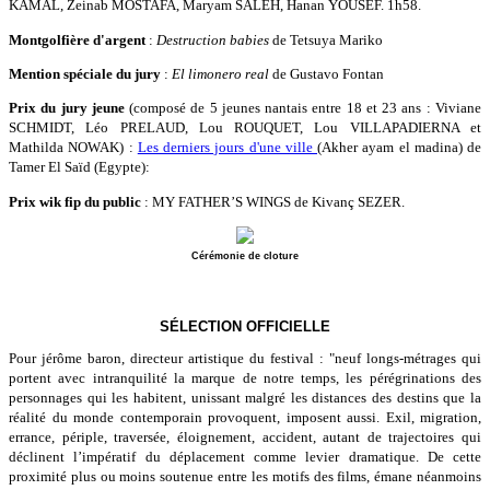
KAMAL, Zeinab MOSTAFA, Maryam SALEH, Hanan YOUSEF. 1h58.
Montgolfière d'argent
:
Destruction babies
de Tetsuya Mariko
Mention spéciale du jury
:
El limonero real
de Gustavo Fontan
Prix du jury jeune
(composé de 5 jeunes nantais entre 18 et 23 ans : Viviane
SCHMIDT, Léo PRELAUD, Lou ROUQUET, Lou VILLAPADIERNA et
Mathilda NOWAK) :
Les derniers jours d'une ville
(Akher ayam el madina) de
Tamer El Saïd (Egypte):
Prix wik fip du public
: MY FATHER’S WINGS de Kivanç SEZER.
Cérémonie de cloture
SÉLECTION OFFICIELLE
Pour jérôme baron, directeur artistique du festival : "neuf longs-métrages qui
portent avec intranquilité la marque de notre temps, les pérégrinations des
personnages qui les habitent, unissant malgré les distances des destins que la
réalité du monde contemporain provoquent, imposent aussi. Exil, migration,
errance, périple, traversée, éloignement, accident, autant de trajectoires qui
déclinent l’impératif du déplacement comme levier dramatique. De cette
proximité plus ou moins soutenue entre les motifs des films, émane néanmoins