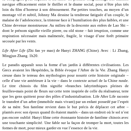
navigue efficacement entre le thriller et le drame social, pour n’être plus très
loin du film d’horreur à son dénouement. Par petites touches, au moyen d’un
montage vif et subtil, Johnny Ma dessine la tendresse fatiguée d’un couple, le
malaise de l’adolescence, la tristesse face à l’humiliation des plus faibles, et une
Chine devenue monstrueuse. Au milieu de la descente aux enfers de Lao Shi –
dont le prénom signifie vieille pierre, ou old stone – fait irruption, comme une
respiration nécessaire mais malmenée, fragile, le visage d’une forêt primaire
secouée par les vents.
Life After Life
(Zhi fan ye mao) de Hanyi ZHANG (Chine). Avec : Li Zhang,
Mingjun Zhang. 1h20.
Le paradis apparaît sous la forme d’un jardin à différentes civilisations. Les
Grecs avaient les Hespérides, la Bible évoque l’Arbre de la Vie. Zhang Hanyi
creuse dans le terreau des mythologies pour nourrir cette histoire originale –
celle d’une vie antérieure à la vie – dans le contexte actuel de la Chine rurale.
Le titre chinois du film signifie «branches labyrinthiques pleines de
feuilles»mais point de fleurs sur cette terre inspirée de celle du réalisateur, terre
que les gens quittent pour des pôles d’industrialisation. Life After Life raconte
le transfert d’un arbre (immobile mais vivant) par un enfant possedé par l’esprit
de sa mère. Son fantôme revient dans le but précis de déplacer cet arbre –
plantés avec son époux quand ils étaient mariés – dans un endroit où le sol n’est
pas encore oublié. Hanyi filme cette étonnante histoire de fantôme chinois avec
une touchante simplicité. Une fable sur la façon de tromper la mort, toutes les
formes de mort, pour mieux garder en vue l’essence de la vie.