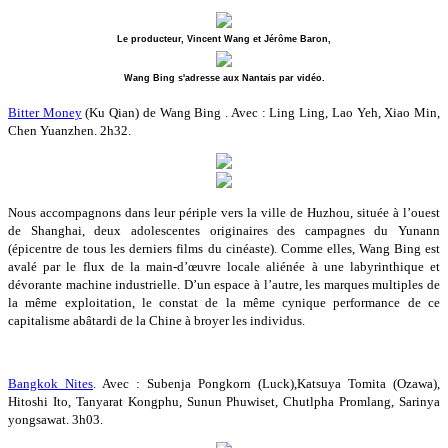
Le producteur, Vincent Wang et Jérôme Baron,
Wang Bing s'adresse aux Nantais par vidéo.
Bitter Money
(Ku Qian) de Wang Bing . Avec : Ling Ling, Lao Yeh, Xiao Min,
Chen Yuanzhen. 2h32.
Nous accompagnons dans leur périple vers la ville de Huzhou, située à l’ouest
de Shanghai, deux adolescentes originaires des campagnes du Yunann
(épicentre de tous les derniers films du cinéaste). Comme elles, Wang Bing est
avalé par le flux de la main-d’œuvre locale aliénée à une labyrinthique et
dévorante machine industrielle. D’un espace à l’autre, les marques multiples de
la même exploitation, le constat de la même cynique performance de ce
capitalisme abâtardi de la Chine à broyer les individus.
Bangkok Nites
. Avec : Subenja Pongkorn (Luck),Katsuya Tomita (Ozawa),
Hitoshi Ito, Tanyarat Kongphu, Sunun Phuwiset, Chutlpha Promlang, Sarinya
yongsawat. 3h03.