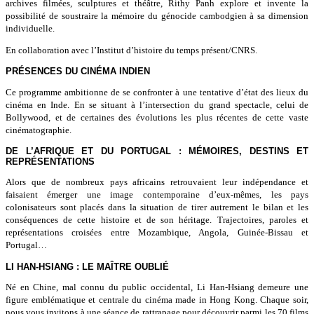
archives filmées, sculptures et théâtre, Rithy Panh explore et invente la
possibilité de soustraire la mémoire du génocide cambodgien à sa dimension
individuelle.
En collaboration avec l’Institut d’histoire du temps présent/CNRS.
PRÉSENCES DU CINÉMA INDIEN
Ce programme ambitionne de se confronter à une tentative d’état des lieux du
cinéma en Inde. En se situant à l’intersection du grand spectacle, celui de
Bollywood, et de certaines des évolutions les plus récentes de cette vaste
cinématographie.
DE L’AFRIQUE ET DU PORTUGAL : MÉMOIRES, DESTINS ET
REPRÉSENTATIONS
Alors que de nombreux pays africains retrouvaient leur indépendance et
faisaient émerger une image contemporaine d’eux-mêmes, les pays
colonisateurs sont placés dans la situation de tirer autrement le bilan et les
conséquences de cette histoire et de son héritage. Trajectoires, paroles et
représentations croisées entre Mozambique, Angola, Guinée-Bissau et
Portugal…
LI HAN-HSIANG : LE MAÎTRE OUBLIÉ
Né en Chine, mal connu du public occidental, Li Han-Hsiang demeure une
figure emblématique et centrale du cinéma made in Hong Kong. Chaque soir,
nous vous invitons à une séance de rattrapage pour découvrir parmi les 70 films