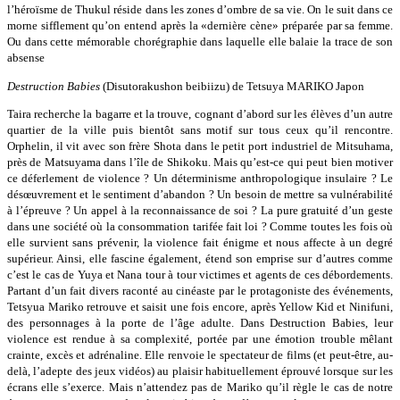
l’héroïsme de Thukul réside dans les zones d’ombre de sa vie. On le suit dans ce
morne sifflement qu’on entend après la «dernière cène» préparée par sa femme.
Ou dans cette mémorable chorégraphie dans laquelle elle balaie la trace de son
absense
Destruction Babies
(Disutorakushon beibiizu) de Tetsuya MARIKO Japon
Taira recherche la bagarre et la trouve, cognant d’abord sur les élèves d’un autre
quartier de la ville puis bientôt sans motif sur tous ceux qu’il rencontre.
Orphelin, il vit avec son frère Shota dans le petit port industriel de Mitsuhama,
près de Matsuyama dans l’île de Shikoku. Mais qu’est-ce qui peut bien motiver
ce déferlement de violence ? Un déterminisme anthropologique insulaire ? Le
désœuvrement et le sentiment d’abandon ? Un besoin de mettre sa vulnérabilité
à l’épreuve ? Un appel à la reconnaissance de soi ? La pure gratuité d’un geste
dans une société où la consommation tarifée fait loi ? Comme toutes les fois où
elle survient sans prévenir, la violence fait énigme et nous affecte à un degré
supérieur. Ainsi, elle fascine également, étend son emprise sur d’autres comme
c’est le cas de Yuya et Nana tour à tour victimes et agents de ces débordements.
Partant d’un fait divers raconté au cinéaste par le protagoniste des événements,
Tetsyua Mariko retrouve et saisit une fois encore, après Yellow Kid et Ninifuni,
des personnages à la porte de l’âge adulte. Dans Destruction Babies, leur
violence est rendue à sa complexité, portée par une émotion trouble mêlant
crainte, excès et adrénaline. Elle renvoie le spectateur de films (et peut-être, au-
delà, l’adepte des jeux vidéos) au plaisir habituellement éprouvé lorsque sur les
écrans elle s’exerce. Mais n’attendez pas de Mariko qu’il règle le cas de notre