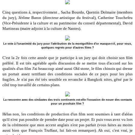
Cinq questions à, respectivement , Sacha Bourdo, Quentin Dolmaire (membres
du jury), Jérôme Baron (directeur artistique du festival), Catherine Touchefeu
(Vice-Présidente à la culture et au patrimoine du conseil départemental), David
Martineau (maire adjoint à la culture de Nantes).
Le vote à l'unanimité du jury pour l'attribution de la montgolfière d'or masque-t-il, pour vous,
quelques regrets pour d'autres films ?
C'est la 2e fois cette année que je participe à un jury qui doit choisir son film
préféré. Il est très agréable après discussion de se mettre tous d'accord sur les
qualités d'un film J'ai beaucoup aimé aussi Old stone, le film chinois qui dresse
un portait assez terrifiant des conditions sociales de ce pays pour les plus
fragiles. Je n'ai pas été très sensible en revanche à Bangkok nites, gêné par le
côté trop travaillé de certains plans.
La rencontre avec des cinéastes des trois continents est-elle l'occasion de nouer des contacts
pour un prochain film ?
Hélas non, les conditions de production d'un film sont soumises à tant d'aléas
qu'il n'est pas possible de prendre date pour un projet. Et puis vous avez vu lors
de la cérémonie que mon accent anglais n'est pas parfait (vous faites au moins
aussi bien que François Truffaut, lui fait-on remarquer). Ah oui, c'est vrai, je