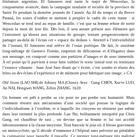
littérature argentine, El limonero real narre le trajet de Wenceslao, la
cinquantaine avancée, dans la campagne insulaire et reculée de la province de
Sante Fe pendant la dernière journée de l’année. Au fil du temps et du fleuve
Paraná, les zones d’ombre se mettent à peupler le cadre de cette trame : si
Wenceslao se rend seul au repas de famille, c’est que sa femme refuse de sortir
depuis la mort de leur fils. Dès lors, il sera autant présent aux éléments qui
l’entourent qu’absent aux situations de groupe, tentant progressivement de
partager au-delà de l’écran cet « espace du dedans ». Attentif à l’irréversibilité
de l’instant, El limonero real relève de l’essai poétique. De fait, le onzième
long-métrage de Gustavo Fontán, empreint de délicatesse et d’élégance dans
son montage, est composé comme une partition d’images et de sons immersifs.
À tel point qu’il parvient à nous faire oublier le texte initial tout en restituant
l’essence vibrante : Juan José Saer disait qu’« écrire, c’est sonder et réunir des
brins ou des éclats d’expérience et de mémoire pour fabriquer une image. » CA
Old Stone
(LAO SHI) de Johnny MA (Chine). Avec : Gang CHEN, Xue'er LUO,
An NAI, Hongwei WANG, Zebin ZHANG. 1h20.
Un homme est prêt à perdre sa vie pour ne pas perdre son humanité. Mais
comment résister aux mécanismes d’une société qui pousse la logique de
l’individualisme à l’extrême, et à laquelle les citoyens ne résistent pas même
dans leur intimité la plus profonde. Lao Shi, brillamment interprété par Chen
Gang, est chauffeur de taxi ; on devine que sa femme et lui ont accédé
laborieusement à la classe moyenne. Tout bascule le jour où il blesse gravement
un motocycliste, qu’il décide d’emmener à l’hôpital sans prévenir au préalable
la compagnie pour laquelle il travaille. Ce premier long-métrage très maîtrisé