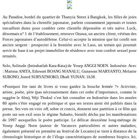
Au Paradise, bordel du quartier de Thanyia Street à Bangkok, les filles de joies
spécialisées dans la clientèle japonaise, parlent couramment japonais et toutes
travaillent dures pour combler cette clientèle dépensière et très naïve. Luck,
désormais n° 1 de l’établissement, retrouve Ozawa, un ancien client, vétéran des
Forces japonaises d’autodéfense. Celui-ci accepte la mission que lui confit son
ancien sergent : prospecter à la frontière avec le Laos, un terrain qui pourrait
servir de base à un projet immobilier de résidence avec tout confort sexuel pour
retraités.
Solo, Solitude (Istirahatlah Kata-Kata) de Yosep ANGGI NOEN. Indonésie. Avec
: Marissa ANITA, Eduwart BOANG MANALU, Gunawan MARYANTO, Melanie
SUBONO, Joned SURYATMOKO, Dhafi YUNAN. 1h38.
«Pourquoi lire tant de livres si vous gardez la bouche fermée ?» Activiste,
artiste, poète, père (pas nécessairement dans cet ordre d’importance, comme le
suggère le film), Wiji Thukul s’est fait connaître en Indonésie dans les années
80 après s’être engagé en politique et que ses textes aient été publiés dans la
presse. Ses vers en voix off, sobre et concis, donnent une partition à ce film qui
porte sur son exil sous le régime Suharto, bientôt déchu par les manifestations
de 1997 auxquelles le poète participe. Le délicat deuxième long-métrage de
Yosep Anggi Noen (auteur de Vacances particulières et autres maladies,
également présenté en première au festival de Locarno) se tient à distance de la
chronologie historique et de l’éloge caractéristiques de nombreux biopics. Ici,