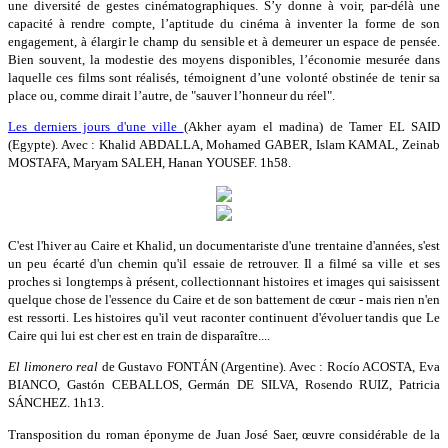
une diversité de gestes cinématographiques. S’y donne à voir, par-délà une
capacité à rendre compte, l’aptitude du cinéma à inventer la forme de son
engagement, à élargir le champ du sensible et à demeurer un espace de pensée.
Bien souvent, la modestie des moyens disponibles, l’économie mesurée dans
laquelle ces films sont réalisés, témoignent d’une volonté obstinée de tenir sa
place ou, comme dirait l’autre, de "sauver l’honneur du réel".
Les derniers jours d'une ville
(Akher ayam el madina) de Tamer EL SAID
(Egypte). Avec : Khalid ABDALLA, Mohamed GABER, Islam KAMAL, Zeinab
MOSTAFA, Maryam SALEH, Hanan YOUSEF. 1h58.
C'est l'hiver au Caire et Khalid, un documentariste d'une trentaine d'années, s'est
un peu écarté d'un chemin qu'il essaie de retrouver. Il a filmé sa ville et ses
proches si longtemps à présent, collectionnant histoires et images qui saisissent
quelque chose de l'essence du Caire et de son battement de cœur - mais rien n'en
est ressorti. Les histoires qu'il veut raconter continuent d'évoluer tandis que Le
Caire qui lui est cher est en train de disparaître....
El limonero real
de Gustavo FONTÁN (Argentine). Avec : Rocío ACOSTA, Eva
BIANCO, Gastón CEBALLOS, Germán DE SILVA, Rosendo RUIZ, Patricia
SÁNCHEZ. 1h13.
Transposition du roman éponyme de Juan José Saer, œuvre considérable de la