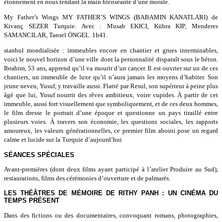
étonnement en nous tendant la main bienséante d’une morale.
My Father’s Wings MY FATHER’S WINGS (BABAMIN KANATLARI) de
Kivanç SEZER Turquie. Avec : Musab EKICI, Kübra KIP, Menderes
SAMANCILAR, Tansel ÖNGEL. 1h41.
stanbul mondialisée : immeubles encore en chantier et grues interminables,
voici le nouvel horizon d’une ville dont la personnalité disparaît sous le béton.
Ibrahim, 53 ans, apprend qu’il va mourir d’un cancer. Il est ouvrier sur un de ces
chantiers, un immeuble de luxe qu’il n’aura jamais les moyens d’habiter. Son
jeune neveu, Yusuf, y travaille aussi. Flatté par Resul, son supérieur à peine plus
âgé que lui, Yusuf nourrit des rêves ambitieux, voire cupides. À partir de cet
immeuble, aussi fort visuellement que symboliquement, et de ces deux hommes,
le film dresse le portrait d’une époque et questionne un pays tiraillé entre
plusieurs voies. À travers son économie, les questions sociales, les rapports
amoureux, les valeurs générationnelles, ce premier film abouti pose un regard
calme et lucide sur la Turquie d’aujourd’hui
SÉANCES SPÉCIALES
Avant-premières (dont deux films ayant participé à l’atelier Produire au Sud),
restaurations, films des cérémonies d’ouverture et de palmarès.
LES THÉÂTRES DE MÉMOIRE DE RITHY PANH : UN CINÉMA DU
TEMPS PRÉSENT
Dans des fictions ou des documentaires, convoquant romans, photographies,