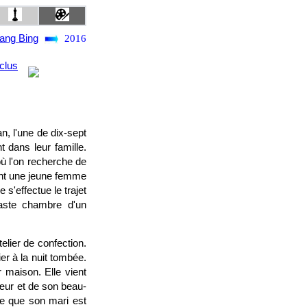
ang Bing
2016
clus
, l'une de dix-sept
t dans leur famille.
où l'on recherche de
rent une jeune femme
 s'effectue le trajet
aste chambre d'un
elier de confection.
ier à la nuit tombée.
 maison. Elle vient
œur et de son beau-
nse que son mari est