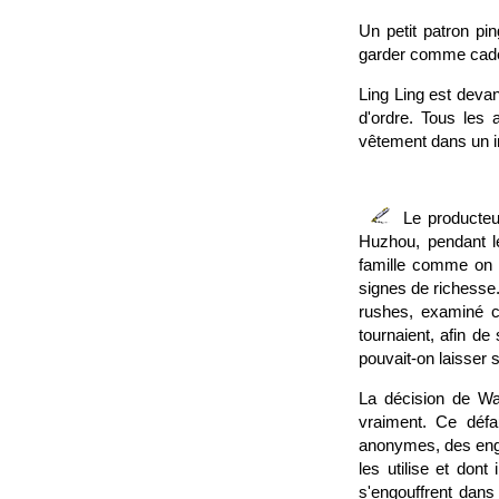
Un petit patron pin
garder comme cadea
Ling Ling est devan
d'ordre. Tous les 
vêtement dans un 
Le producteu
Huzhou, pendant 
famille comme on re
signes de richesse
rushes, examiné c
tournaient, afin de 
pouvait-on laisser so
La décision de W
vraiment. Ce défa
anonymes, des engr
les utilise et don
s'engouffrent dans 