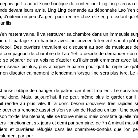
depuis qu'il a acheté une boutique de confection. Ling Ling s'en va e
ande devant leurs amis. Ling Ling demande au débonnaire Lao Yeh 
 d'obtenir un peu d'argent pour rentrer chez elle en prétextant qu'e
ur fils.
 Yeh restent vains. Il va retrouver sa chambre dans un immeuble sur
tion. Il partage sa chambre avec un ouvrier tellement saoul qu'il d
l'alcool. Des ouvriers travaillent et discutent au son de musiques d
. Le compagnon de chambre de Lao Yeh a décidé de demander son co
e se séparer de sa voisine d'atelier qu'il aimerait emmener avec lui.
ciseaux pointus, puis alpague le patron pour qu'il lui règle ce qu'il l
 en discuter calmement le lendemain lorsqu'il ne sera plus ivre. Le
t aussi obligé de changer de patron car il est trop lent. Le sous-trait
 mal donc. Mais, aujourd'hui, il ne peut même plus le garder car i
t rendre au plus vite. Il a donc besoin d'ouvriers très rapides 
ouvrier a renoncé aussi et s'en va loin de Huzhou en taxi. Une ouvri
son froide. Maintenant, elle se trouve mieux mais constate qu'elle n
liers fonctionnent six jours et demi par semaine, de 7h à minuit mais il
iers et ouvrières réfugiés dans les chambres-dortoirs que l'on pe
eulement par jour.