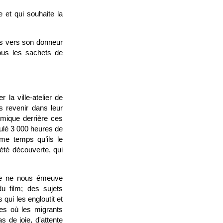
e et qui souhaite la
nts vers son donneur
tous les sachets de
la ville-atelier de
s revenir dans leur
nomique derrière ces
ulé 3 000 heures de
me temps qu’ils le
t été découverte, qui
ne ne nous émeuve
u film; des sujets
ui les engloutit et
tes où les migrants
s de joie, d'attente