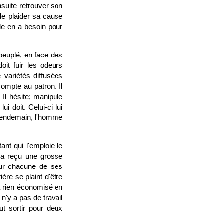
nsuite retrouver son
de plaider sa cause
lle en a besoin pour
peuplé, en face des
oit fuir les odeurs
e variétés diffusées
mpte au patron. Il
 Il hésite; manipule
ui doit. Celui-ci lui
 lendemain, l'homme
ant qui l'emploie le
l a reçu une grosse
sur chacune de ses
ère se plaint d'être
'a rien économisé en
 n'y a pas de travail
ut sortir pour deux