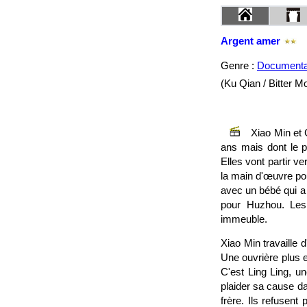
Argent amer
Genre :
Documenta
(Ku Qian / Bitter 
​​Xiao Min e
ans mais dont le pa
Elles vont partir v
la main d'œuvre pou
avec un bébé qui a f
pour Huzhou. Les
immeuble.
Xiao Min travaille 
Une ouvrière plus ex
C'est Ling Ling, u
plaider sa cause d
frère. Ils refusent