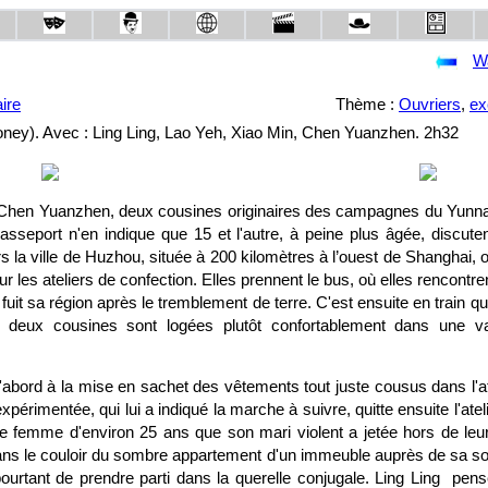
W
ire
Thème :
Ouvriers
,
ex
Money). Avec : Ling Ling, Lao Yeh, Xiao Min, Chen Yuanzhen. 2h32
t Chen Yuanzhen, deux cousines originaires des campagnes du Yunnan
sseport n'en indique que 15 et l'autre, à peine plus âgée, discuten
ers la ville de Huzhou, située à 200 kilomètres à l’ouest de Shanghai, 
r les ateliers de confection. Elles prennent le bus, où elles rencont
uit sa région après le tremblement de terre. C'est ensuite en train que
 deux cousines sont logées plutôt confortablement dans une v
d'abord à la mise en sachet des vêtements tout juste cousus dans l'at
périmentée, qui lui a indiqué la marche à suivre, quitte ensuite l'atel
ne femme d'environ 25 ans que son mari violent a jetée hors de leur
ans le couloir du sombre appartement d'un immeuble auprès de sa s
 pourtant de prendre parti dans la querelle conjugale. Ling Ling pe