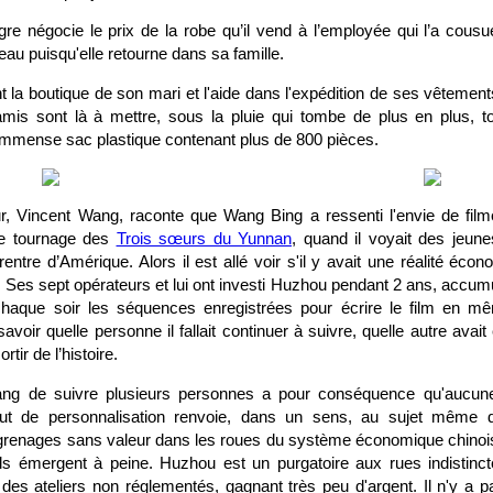
gre négocie le prix de la robe qu’il vend à l’employée qui l’a cousu
u puisqu'elle retourne dans sa famille.
t la boutique de son mari et l'aide dans l'expédition de ses vêteme
amis sont là à mettre, sous la pluie qui tombe de plus en plus, 
immense sac plastique contenant plus de 800 pièces.
r, Vincent Wang, raconte que Wang Bing a ressenti l'envie de filmer 
le tournage des
Trois sœurs du Yunnan
, quand il voyait des jeune
ntre d’Amérique. Alors il est allé voir s'il y avait une réalité éco
. Ses sept opérateurs et lui ont investi Huzhou pendant 2 ans, accum
haque soir les séquences enregistrées pour écrire le film en mê
savoir quelle personne il fallait continuer à suivre, quelle autre avai
rtir de l’histoire.
ang de suivre plusieurs personnes a pour conséquence qu'aucu
ut de personnalisation renvoie, dans un sens, au sujet même d
enages sans valeur dans les roues du système économique chinois q
t ils émergent à peine. Huzhou est un purgatoire aux rues indistinc
des ateliers non réglementés, gagnant très peu d'argent. Il n'y a pa