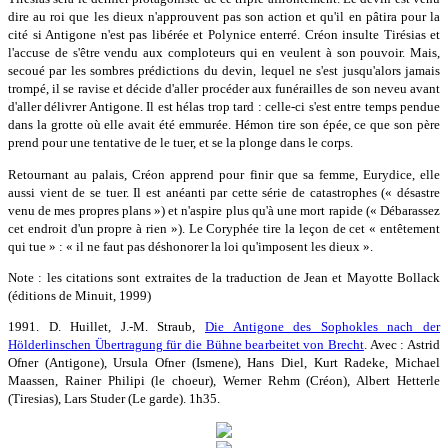
dire au roi que les dieux n'approuvent pas son action et qu'il en pâtira pour la
cité si Antigone n'est pas libérée et Polynice enterré. Créon insulte Tirésias et
l'accuse de s'être vendu aux comploteurs qui en veulent à son pouvoir. Mais,
secoué par les sombres prédictions du devin, lequel ne s'est jusqu'alors jamais
trompé, il se ravise et décide d'aller procéder aux funérailles de son neveu avant
d'aller délivrer Antigone. Il est hélas trop tard : celle-ci s'est entre temps pendue
dans la grotte où elle avait été emmurée. Hémon tire son épée, ce que son père
prend pour une tentative de le tuer, et se la plonge dans le corps.
Retournant au palais, Créon apprend pour finir que sa femme, Eurydice, elle
aussi vient de se tuer. Il est anéanti par cette série de catastrophes (« désastre
venu de mes propres plans ») et n'aspire plus qu'à une mort rapide (« Débarassez
cet endroit d'un propre à rien »). Le Coryphée tire la leçon de cet « entêtement
qui tue » : « il ne faut pas déshonorer la loi qu'imposent les dieux ».
Note : les citations sont extraites de la traduction de Jean et Mayotte Bollack
(éditions de Minuit, 1999)
1991. D. Huillet, J.-M. Straub,
Die Antigone des Sophokles nach der
Hölderlinschen Übertragung für die Bühne bearbeitet von Brecht
. Avec : Astrid
Ofner (Antigone), Ursula Ofner (Ismene), Hans Diel, Kurt Radeke, Michael
Maassen, Rainer Philipi (le choeur), Werner Rehm (Créon), Albert Hetterle
(Tiresias), Lars Studer (Le garde). 1h35.