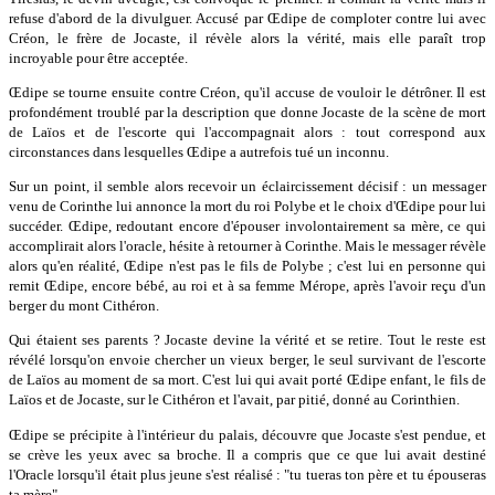
refuse d'abord de la divulguer. Accusé par Œdipe de comploter contre lui avec
Créon, le frère de Jocaste, il révèle alors la vérité, mais elle paraît trop
incroyable pour être acceptée.
Œdipe se tourne ensuite contre Créon, qu'il accuse de vouloir le détrôner. Il est
profondément troublé par la description que donne Jocaste de la scène de mort
de Laïos et de l'escorte qui l'accompagnait alors : tout correspond aux
circonstances dans lesquelles Œdipe a autrefois tué un inconnu.
Sur un point, il semble alors recevoir un éclaircissement décisif : un messager
venu de Corinthe lui annonce la mort du roi Polybe et le choix d'Œdipe pour lui
succéder. Œdipe, redoutant encore d'épouser involontairement sa mère, ce qui
accomplirait alors l'oracle, hésite à retourner à Corinthe. Mais le messager révèle
alors qu'en réalité, Œdipe n'est pas le fils de Polybe ; c'est lui en personne qui
remit Œdipe, encore bébé, au roi et à sa femme Mérope, après l'avoir reçu d'un
berger du mont Cithéron.
Qui étaient ses parents ? Jocaste devine la vérité et se retire. Tout le reste est
révélé lorsqu'on envoie chercher un vieux berger, le seul survivant de l'escorte
de Laïos au moment de sa mort. C'est lui qui avait porté Œdipe enfant, le fils de
Laïos et de Jocaste, sur le Cithéron et l'avait, par pitié, donné au Corinthien.
Œdipe se précipite à l'intérieur du palais, découvre que Jocaste s'est pendue, et
se crève les yeux avec sa broche. Il a compris que ce que lui avait destiné
l'Oracle lorsqu'il était plus jeune s'est réalisé : "tu tueras ton père et tu épouseras
ta mère"