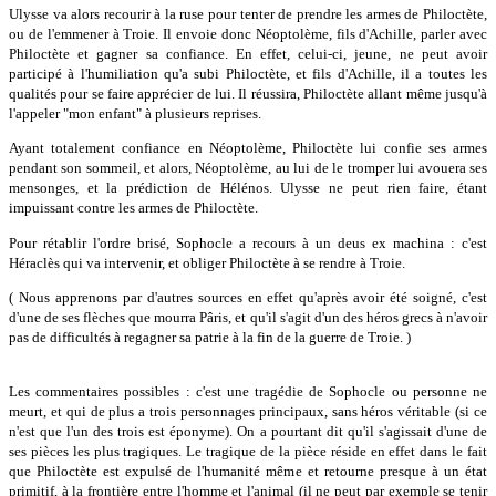
Ulysse va alors recourir à la ruse pour tenter de prendre les armes de Philoctète,
ou de l'emmener à Troie. Il envoie donc Néoptolème, fils d'Achille, parler avec
Philoctète et gagner sa confiance. En effet, celui-ci, jeune, ne peut avoir
participé à l'humiliation qu'a subi Philoctète, et fils d'Achille, il a toutes les
qualités pour se faire apprécier de lui. Il réussira, Philoctète allant même jusqu'à
l'appeler "mon enfant" à plusieurs reprises.
Ayant totalement confiance en Néoptolème, Philoctète lui confie ses armes
pendant son sommeil, et alors, Néoptolème, au lui de le tromper lui avouera ses
mensonges, et la prédiction de Hélénos. Ulysse ne peut rien faire, étant
impuissant contre les armes de Philoctète.
Pour rétablir l'ordre brisé, Sophocle a recours à un deus ex machina : c'est
Héraclès qui va intervenir, et obliger Philoctète à se rendre à Troie.
( Nous apprenons par d'autres sources en effet qu'après avoir été soigné, c'est
d'une de ses flèches que mourra Pâris, et qu'il s'agit d'un des héros grecs à n'avoir
pas de difficultés à regagner sa patrie à la fin de la guerre de Troie. )
Les commentaires possibles : c'est une tragédie de Sophocle ou personne ne
meurt, et qui de plus a trois personnages principaux, sans héros véritable (si ce
n'est que l'un des trois est éponyme). On a pourtant dit qu'il s'agissait d'une de
ses pièces les plus tragiques. Le tragique de la pièce réside en effet dans le fait
que Philoctète est expulsé de l'humanité même et retourne presque à un état
primitif, à la frontière entre l'homme et l'animal (il ne peut par exemple se tenir