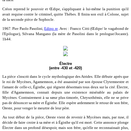
Créon reprend le pouvoir et Œdipe, s'appliquant à lui-même la punition qu'il
avait requise contre le criminel, quitte Thèbes. Il finira son exil à Colone, sujet
de la seconde pièce de Sophocle.
1967. Pier Paolo Pasolini,
Edipo re
. Avec : Franco Citti (Œdipe/ le vagabond de
l'Epilogue), Silvana Mangano (la mère de Pasolini dans le prologue/Jocaste).
1h44.
Électre
(entre -430 et -420)
La pièce s'inscrit dans le cycle mythologique des Atrides. Elle débute après que
le roi de Mycènes, Agamemnon, a été assassiné par son épouse Clytemnestre et
l'amant de celle-ci, Égisthe, qui règnent désormais tous deux sur la cité. Électre,
fille d'Agamemnon, connait depuis une existence misérable au palais de
Mycènes. Contrairement à sa sœur plus timorée, Chrysothémis, elle ne se prive
pas de dénoncer sa mère et Égisthe. Elle espère ardemment le retour de son frère,
Oreste, pour venger le meurtre de leur père.
Au tout début de la pièce, Oreste vient de revenir à Mycènes mais, par ruse, il
décide de faire croire à sa mère et à Égisthe qu'il est mort. Cette annonce plonge
Électre dans un profond désespoir, mais son frère, qu'elle ne reconnaissait plus,