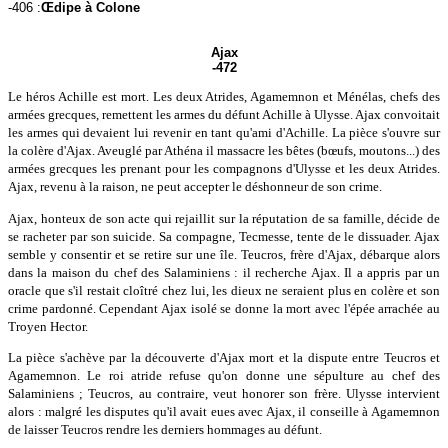
-406 :
Œdipe à Colone
Ajax
-472
Le héros Achille est mort. Les deux Atrides, Agamemnon et Ménélas, chefs des
armées grecques, remettent les armes du défunt Achille à Ulysse. Ajax convoitait
les armes qui devaient lui revenir en tant qu'ami d'Achille. La pièce s'ouvre sur
la colère d'Ajax. Aveuglé par Athéna il massacre les bêtes (bœufs, moutons...) des
armées grecques les prenant pour les compagnons d'Ulysse et les deux Atrides.
Ajax, revenu à la raison, ne peut accepter le déshonneur de son crime.
Ajax, honteux de son acte qui rejaillit sur la réputation de sa famille, décide de
se racheter par son suicide. Sa compagne, Tecmesse, tente de le dissuader. Ajax
semble y consentir et se retire sur une île. Teucros, frère d'Ajax, débarque alors
dans la maison du chef des Salaminiens : il recherche Ajax. Il a appris par un
oracle que s'il restait cloîtré chez lui, les dieux ne seraient plus en colère et son
crime pardonné. Cependant Ajax isolé se donne la mort avec l'épée arrachée au
Troyen Hector.
La pièce s'achève par la découverte d'Ajax mort et la dispute entre Teucros et
Agamemnon. Le roi atride refuse qu'on donne une sépulture au chef des
Salaminiens ; Teucros, au contraire, veut honorer son frère. Ulysse intervient
alors : malgré les disputes qu'il avait eues avec Ajax, il conseille à Agamemnon
de laisser Teucros rendre les derniers hommages au défunt.