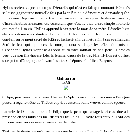
Hyllos revient auprès du corps d'Héraclès qui n'est en fait que mourant. Héraclès
se laisse gagner une nouvelle fois par la colère et la démesure et demande qu'on
lui amène Déjanire pour la tuer. Le héros qui a triomphé de douze travaux,
d'innombrables monstres, est conscient que c'est le bras d'une simple mortelle
qui met fin à sa vie. Hyllos apprend à son père la mort de sa mère. Héraclès livre
alors ses dernières volontés. Hyllos jure de les respecter. Héraclès souhaite être
conduit sur le mont sacré de l'Œta et incinéré afin de mettre fin à ses souffrances.
Seul le feu, qui apportera la mort, pourra soulager les effets du poison.
Cependant Hyllos s'oppose d'abord au dernier souhait de son père : Héraclès
veut que son fils épouse Iole, la femme, cause de la tragédie. Hyllos est obligé,
sous peine d'être parjure devant les dieux, d'épouser la fille d'Eurytos.
Œdipe roi
-430
Œdipe, pour avoir débarrassé Thèbes du Sphinx en donnant réponse à l'énigme
posée, a reçu le trône de Thèbes et pris Jocaste, la reine veuve, comme épouse.
L'oracle de Delphes apprend à Œdipe que la peste qui ravage la cité est due à la
présence en ses murs des meurtriers du roi Laïos. Il invite tous ceux qui ont des
informations sur ces événements à les dévoiler.
Tirésias, le devin aveugle, est convoqué le premier. Il connaît la vérité mais il