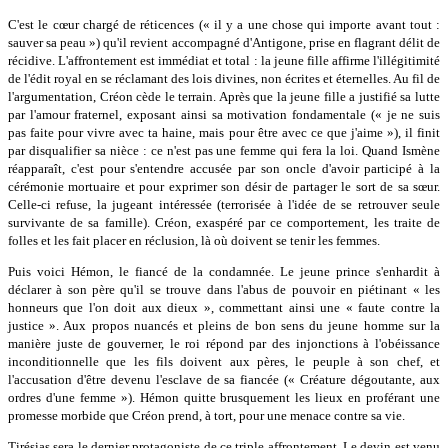
C'est le cœur chargé de réticences (« il y a une chose qui importe avant tout :
sauver sa peau ») qu'il revient accompagné d'Antigone, prise en flagrant délit de
récidive. L'affrontement est immédiat et total : la jeune fille affirme l'illégitimité
de l'édit royal en se réclamant des lois divines, non écrites et éternelles. Au fil de
l'argumentation, Créon cède le terrain. Après que la jeune fille a justifié sa lutte
par l'amour fraternel, exposant ainsi sa motivation fondamentale (« je ne suis
pas faite pour vivre avec ta haine, mais pour être avec ce que j'aime »), il finit
par disqualifier sa nièce : ce n'est pas une femme qui fera la loi. Quand Ismène
réapparaît, c'est pour s'entendre accusée par son oncle d'avoir participé à la
cérémonie mortuaire et pour exprimer son désir de partager le sort de sa sœur.
Celle-ci refuse, la jugeant intéressée (terrorisée à l'idée de se retrouver seule
survivante de sa famille). Créon, exaspéré par ce comportement, les traite de
folles et les fait placer en réclusion, là où doivent se tenir les femmes.
Puis voici Hémon, le fiancé de la condamnée. Le jeune prince s'enhardit à
déclarer à son père qu'il se trouve dans l'abus de pouvoir en piétinant « les
honneurs que l'on doit aux dieux », commettant ainsi une « faute contre la
justice ». Aux propos nuancés et pleins de bon sens du jeune homme sur la
manière juste de gouverner, le roi répond par des injonctions à l'obéissance
inconditionnelle que les fils doivent aux pères, le peuple à son chef, et
l'accusation d'être devenu l'esclave de sa fiancée (« Créature dégoutante, aux
ordres d'une femme »). Hémon quitte brusquement les lieux en proférant une
promesse morbide que Créon prend, à tort, pour une menace contre sa vie.
Tirésias sera le dernier protagoniste de ce triple affrontement. Le devin est venu