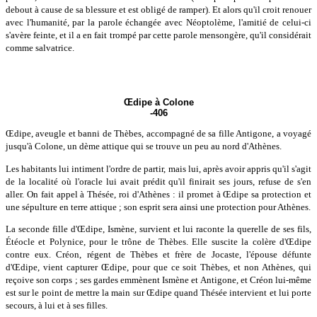
debout à cause de sa blessure et est obligé de ramper). Et alors qu'il croit renouer
avec l'humanité, par la parole échangée avec Néoptolème, l'amitié de celui-ci
s'avère feinte, et il a en fait trompé par cette parole mensongère, qu'il considérait
comme salvatrice.
Œdipe à Colone
-406
Œdipe, aveugle et banni de Thèbes, accompagné de sa fille Antigone, a voyagé
jusqu'à Colone, un dème attique qui se trouve un peu au nord d'Athènes.
Les habitants lui intiment l'ordre de partir, mais lui, après avoir appris qu'il s'agit
de la localité où l'oracle lui avait prédit qu'il finirait ses jours, refuse de s'en
aller. On fait appel à Thésée, roi d'Athènes : il promet à Œdipe sa protection et
une sépulture en terre attique ; son esprit sera ainsi une protection pour Athènes.
La seconde fille d'Œdipe, Ismène, survient et lui raconte la querelle de ses fils,
Étéocle et Polynice, pour le trône de Thèbes. Elle suscite la colère d'Œdipe
contre eux. Créon, régent de Thèbes et frère de Jocaste, l'épouse défunte
d'Œdipe, vient capturer Œdipe, pour que ce soit Thèbes, et non Athènes, qui
reçoive son corps ; ses gardes emmènent Ismène et Antigone, et Créon lui-même
est sur le point de mettre la main sur Œdipe quand Thésée intervient et lui porte
secours, à lui et à ses filles.