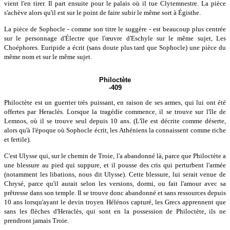
vient l'en tirer. Il part ensuite pour le palais où il tue Clytemnestre. La pièce
s'achève alors qu'il est sur le point de faire subir le même sort à Égisthe.
La pièce de Sophocle - comme son titre le suggère - est beaucoup plus centrée
sur le personnage d'Électre que l'œuvre d'Eschyle sur le même sujet, Les
Choéphores. Euripide a écrit (sans doute plus tard que Sophocle) une pièce du
même nom et sur le même sujet.
Philoctète
-409
Philoctète est un guerrier très puissant, en raison de ses armes, qui lui ont été
offertes par Heraclès. Lorsque la tragédie commence, il se trouve sur l'île de
Lemnos, où il se trouve seul depuis 10 ans. (L'île est décrite comme déserte,
alors qu'à l'époque où Sophocle écrit, les Athéniens la connaissent comme riche
et fertile).
C'est Ulysse qui, sur le chemin de Troie, l'a abandonné là, parce que Philoctète a
une blessure au pied qui suppure, et il pousse des cris qui perturbent l'armée
(notamment les libations, nous dit Ulysse). Cette blessure, lui serait venue de
Chrysé, parce qu'il aurait selon les versions, dormi, ou fait l'amour avec sa
prêtresse dans son temple. Il se trouve donc abandonné et sans ressources depuis
10 ans lorsqu'ayant le devin troyen Hélénos capturé, les Grecs apprennent que
sans les flèches d'Heraclès, qui sont en la possession de Philoctète, ils ne
prendront jamais Troie.