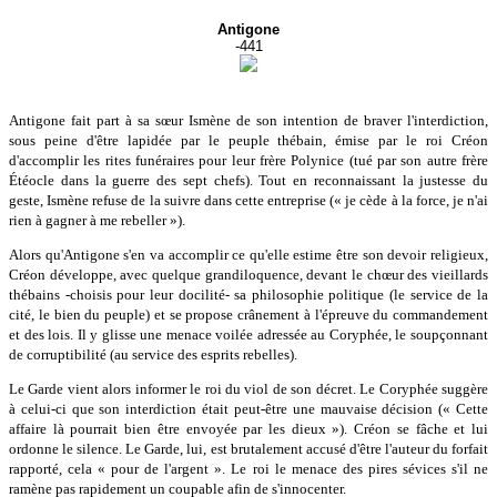
Antigone
-441
Antigone fait part à sa sœur Ismène de son intention de braver l'interdiction,
sous peine d'être lapidée par le peuple thébain, émise par le roi Créon
d'accomplir les rites funéraires pour leur frère Polynice (tué par son autre frère
Étéocle dans la guerre des sept chefs). Tout en reconnaissant la justesse du
geste, Ismène refuse de la suivre dans cette entreprise (« je cède à la force, je n'ai
rien à gagner à me rebeller »).
Alors qu'Antigone s'en va accomplir ce qu'elle estime être son devoir religieux,
Créon développe, avec quelque grandiloquence, devant le chœur des vieillards
thébains -choisis pour leur docilité- sa philosophie politique (le service de la
cité, le bien du peuple) et se propose crânement à l'épreuve du commandement
et des lois. Il y glisse une menace voilée adressée au Coryphée, le soupçonnant
de corruptibilité (au service des esprits rebelles).
Le Garde vient alors informer le roi du viol de son décret. Le Coryphée suggère
à celui-ci que son interdiction était peut-être une mauvaise décision (« Cette
affaire là pourrait bien être envoyée par les dieux »). Créon se fâche et lui
ordonne le silence. Le Garde, lui, est brutalement accusé d'être l'auteur du forfait
rapporté, cela « pour de l'argent ». Le roi le menace des pires sévices s'il ne
ramène pas rapidement un coupable afin de s'innocenter.