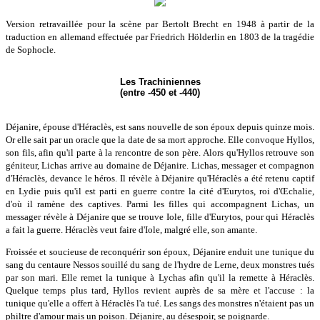
Version retravaillée pour la scène par Bertolt Brecht en 1948 à partir de la
traduction en allemand effectuée par Friedrich Hölderlin en 1803 de la tragédie
de Sophocle.
Les Trachiniennes
(entre -450 et -440)
Déjanire, épouse d'Héraclès, est sans nouvelle de son époux depuis quinze mois.
Or elle sait par un oracle que la date de sa mort approche. Elle convoque Hyllos,
son fils, afin qu'il parte à la rencontre de son père. Alors qu'Hyllos retrouve son
géniteur, Lichas arrive au domaine de Déjanire. Lichas, messager et compagnon
d'Héraclès, devance le héros. Il révèle à Déjanire qu'Héraclès a été retenu captif
en Lydie puis qu'il est parti en guerre contre la cité d'Eurytos, roi d'Œchalie,
d'où il ramène des captives. Parmi les filles qui accompagnent Lichas, un
messager révèle à Déjanire que se trouve Iole, fille d'Eurytos, pour qui Héraclès
a fait la guerre. Héraclès veut faire d'Iole, malgré elle, son amante.
Froissée et soucieuse de reconquérir son époux, Déjanire enduit une tunique du
sang du centaure Nessos souillé du sang de l'hydre de Lerne, deux monstres tués
par son mari. Elle remet la tunique à Lychas afin qu'il la remette à Héraclès.
Quelque temps plus tard, Hyllos revient auprès de sa mère et l'accuse : la
tunique qu'elle a offert à Héraclès l'a tué. Les sangs des monstres n'étaient pas un
philtre d'amour mais un poison. Déjanire, au désespoir, se poignarde.