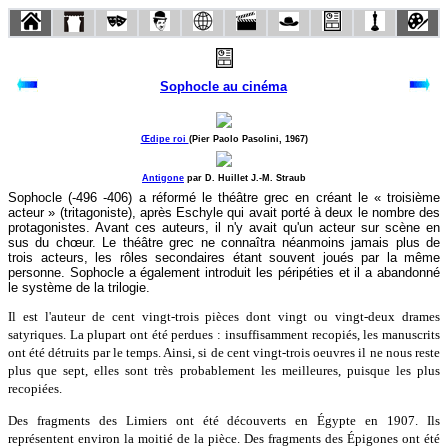
Sophocle au cinéma
Œdipe roi
(Pier Paolo Pasolini, 1967)
Antigone
par D. Huillet J.-M. Straub
Sophocle (-496 -406) a réformé le théâtre grec en créant le « troisième
acteur » (tritagoniste), après Eschyle qui avait porté à deux le nombre des
protagonistes. Avant ces auteurs, il n'y avait qu'un acteur sur scène en
sus du chœur. Le théâtre grec ne connaîtra néanmoins jamais plus de
trois acteurs, les rôles secondaires étant souvent joués par la même
personne. Sophocle a également introduit les péripéties et il a abandonné
le système de la trilogie.
Il est l'auteur de cent vingt-trois pièces dont vingt ou vingt-deux drames
satyriques. La plupart ont été perdues : insuffisamment recopiés, les manuscrits
ont été détruits par le temps. Ainsi, si de cent vingt-trois oeuvres il ne nous reste
plus que sept, elles sont très probablement les meilleures, puisque les plus
recopiées.
Des fragments des Limiers ont été découverts en Égypte en 1907. Ils
représentent environ la moitié de la pièce. Des fragments des Épigones ont été