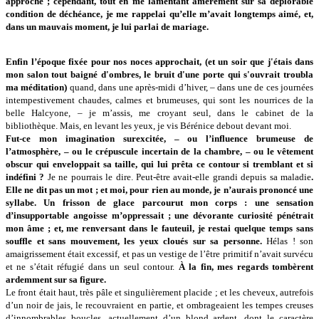
approche ; cependant, tout en me lamentant amèrement sur sa déplorable
condition de déchéance, je me rappelai qu’elle m’avait longtemps aimé, et,
dans un mauvais moment, je lui parlai de mariage.
Enfin l’époque fixée pour nos noces approchait, (et un soir que j'étais dans
mon salon tout baigné d'ombres, le bruit d'une porte qui s'ouvrait troubla
ma méditation)
quand, dans une après-midi d’hiver, – dans une de ces journées
intempestivement chaudes, calmes et brumeuses, qui sont les nourrices de la
belle Halcyone, – je m’assis, me croyant seul, dans le cabinet de la
bibliothèque. Mais, en levant les yeux, je vis Bérénice debout devant moi.
Fut-ce mon imagination surexcitée, – ou l’influence brumeuse de
l’atmosphère, – ou le crépuscule incertain de la chambre, – ou le vêtement
obscur qui enveloppait sa taille, qui lui prêta ce contour si tremblant et si
indéfini ?
Je ne pourrais le dire. Peut-être avait-elle grandi depuis sa maladie
.
Elle ne dit pas un mot ; et moi, pour rien au monde, je n’aurais prononcé une
syllabe. Un frisson de glace parcourut mon corps : une sensation
d’insupportable angoisse m’oppressait ; une dévorante curiosité pénétrait
mon âme ; et, me renversant dans le fauteuil, je restai quelque temps sans
souffle et sans mouvement, les yeux cloués sur sa personne.
Hélas ! son
amaigrissement était excessif, et pas un vestige de l’être primitif n’avait survécu
et ne s’était réfugié dans un seul contour.
À la fin, mes regards tombèrent
ardemment sur sa figure.
Le front était haut, très pâle et singulièrement placide ; et les cheveux, autrefois
d’un noir de jais, le recouvraient en partie, et ombrageaient les tempes creuses
d’innombrables boucles, actuellement d’un blond ardent, dont le caractère