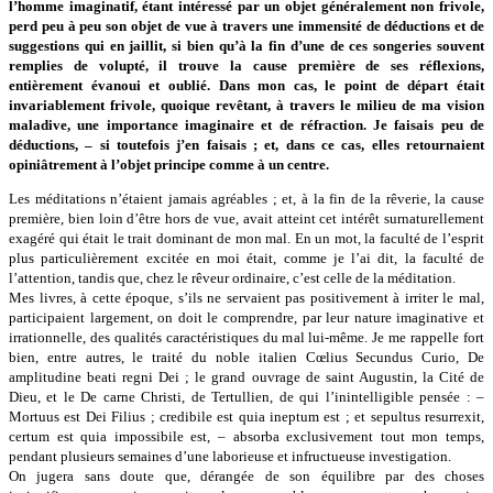
l’homme imaginatif, étant intéressé par un objet généralement non frivole,
perd peu à peu son objet de vue à travers une immensité de déductions et de
suggestions qui en jaillit, si bien qu’à la fin d’une de ces songeries souvent
remplies de volupté, il trouve
la cause première de ses réflexions,
entièrement évanoui et oublié. Dans mon cas, le point de départ était
invariablement frivole, quoique revêtant, à travers le milieu de ma vision
maladive, une importance imaginaire et de réfraction. Je faisais peu de
déductions, – si toutefois j’en faisais ; et, dans ce cas, elles retournaient
opiniâtrement à l’objet principe comme à un centre.
Les méditations n’étaient jamais agréables ; et, à la fin de la rêverie, la cause
première, bien loin d’être hors de vue, avait atteint cet intérêt surnaturellement
exagéré qui était le trait dominant de mon mal. En un mot, la faculté de l’esprit
plus particulièrement excitée en moi était, comme je l’ai dit, la faculté de
l’attention, tandis que, chez le rêveur ordinaire, c’est celle de la méditation.
Mes livres, à cette époque, s’ils ne servaient pas positivement à irriter le mal,
participaient largement, on doit le comprendre, par leur nature imaginative et
irrationnelle, des qualités caractéristiques du mal lui-même. Je me rappelle fort
bien, entre autres, le traité du noble italien Cœlius Secundus Curio, De
amplitudine beati regni Dei ; le grand ouvrage de saint Augustin, la Cité de
Dieu, et le De carne Christi, de Tertullien, de qui l’inintelligible pensée : –
Mortuus est Dei Filius ; credibile est quia ineptum est ; et sepultus resurrexit,
certum est quia impossibile est, – absorba exclusivement tout mon temps,
pendant plusieurs semaines d’une laborieuse et infructueuse investigation.
On jugera sans doute que, dérangée de son équilibre par des choses