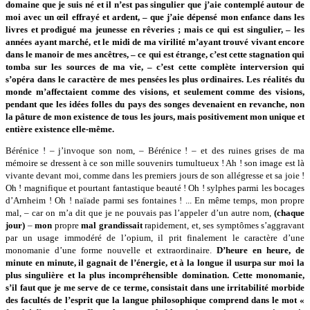
domaine que je suis né et il n’est pas singulier que j’aie contemplé autour de
moi avec un œil effrayé et ardent, – que j’aie dépensé mon enfance dans les
livres et prodigué ma jeunesse en rêveries ; mais ce qui est singulier, – les
années ayant marché, et le midi de ma virilité m’ayant trouvé vivant encore
dans le manoir de mes ancêtres, – ce qui est étrange, c’est cette stagnation qui
tomba sur les sources de ma vie, – c’est cette complète interversion qui
s’opéra dans le caractère de mes pensées les plus ordinaires. Les réalités du
monde m’affectaient comme des visions, et seulement comme des visions,
pendant que les idées folles du pays des songes devenaient en revanche, non
la pâture de mon existence de tous les jours, mais positivement mon unique et
entière existence elle-même.
Bérénice ! – j’invoque son nom, – Bérénice ! – et des ruines grises de ma
mémoire se dressent à ce son mille souvenirs tumultueux ! Ah ! son image est là
vivante devant moi, comme dans les premiers jours de son allégresse et sa joie !
Oh ! magnifique et pourtant fantastique beauté ! Oh ! sylphes parmi les bocages
d’Arnheim ! Oh ! naïade parmi ses fontaines ! ... En même temps, mon propre
mal, – car on m’a dit que je ne pouvais pas l’appeler d’un autre nom,
(chaque
jour)
–
mon
propre
mal grandissait
rapidement, et, ses symptômes s’aggravant
par un usage immodéré de l’opium, il prit finalement le caractère d’une
monomanie d’une forme nouvelle et extraordinaire.
D’heure en heure, de
minute en minute, il gagnait de l’énergie, et à la longue il usurpa sur moi la
plus singulière et la plus incompréhensible domination.
Cette monomanie,
s’il faut que je me serve de ce terme, consistait dans une irritabilité morbide
des facultés de l’esprit que la langue philosophique comprend dans le mot «