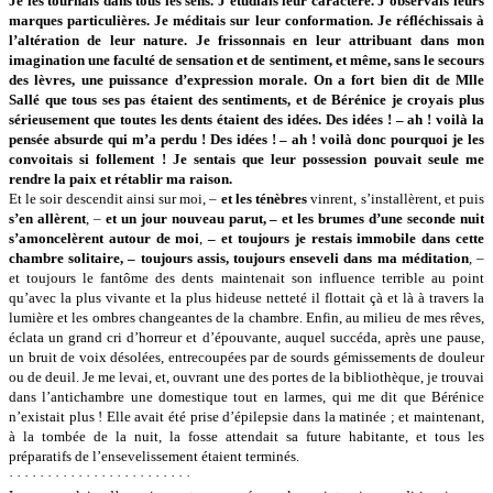
Je les tournais dans tous les sens. J’étudiais leur caractère. J’observais leurs
marques particulières. Je méditais sur leur conformation.
Je réfléchissais à
l’altération de leur nature. Je frissonnais en leur attribuant dans mon
imagination une faculté de sensation et de sentiment, et même, sans le secours
des lèvres, une puissance d’expression morale. On a fort bien dit de Mlle
Sallé que tous ses pas étaient des sentiments, et de Bérénice je croyais plus
sérieusement que toutes les dents étaient des idées. Des idées ! – ah ! voilà la
pensée absurde qui m’a perdu ! Des idées ! – ah ! voilà donc pourquoi je les
convoitais si follement ! Je sentais que leur possession pouvait seule me
rendre la paix et rétablir ma raison.
Et le soir descendit ainsi sur moi, –
et les ténèbres
vinrent, s’installèrent, et puis
s’en allèrent
, –
et un jour nouveau parut, – et les brumes d’une seconde nuit
s’amoncelèrent autour de moi
,
– et toujours je restais immobile dans cette
chambre solitaire, – toujours assis, toujours enseveli dans ma méditation
, –
et toujours le fantôme des dents maintenait son influence terrible au point
qu’avec la plus vivante et la plus hideuse netteté il flottait çà et là à travers la
lumière et les ombres changeantes de la chambre. Enfin, au milieu de mes rêves,
éclata un grand cri d’horreur et d’épouvante, auquel succéda, après une pause,
un bruit de voix désolées, entrecoupées par de sourds gémissements de douleur
ou de deuil. Je me levai, et, ouvrant une des portes de la bibliothèque, je trouvai
dans l’antichambre une domestique tout en larmes, qui me dit que Bérénice
n’existait plus ! Elle avait été prise d’épilepsie dans la matinée ; et maintenant,
à la tombée de la nuit, la fosse attendait sa future habitante, et tous les
préparatifs de l’ensevelissement étaient terminés.
· · · · · · · · · · · · · · · · · · · · · · · ·