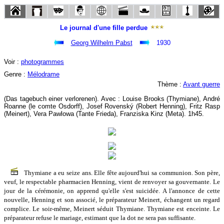
Le journal d'une fille perdue
Georg Wilhelm Pabst
1930
Voir :
photogrammes
Genre :
Mélodrame
Thème :
Avant guerre
(Das tagebuch einer verlorenen). Avec : Louise Brooks (Thymiane), André
Roanne (le comte Osdorff), Josef Rovenský (Robert Henning), Fritz Rasp
(Meinert), Vera Pawlowa (Tante Frieda), Franziska Kinz (Meta). 1h45.
Thymiane a eu seize ans. Elle fête aujourd'hui sa communion. Son père,
veuf, le respectable pharmacien Henning, vient de renvoyer sa gouvernante. Le
jour de la cérémonie, on apprend qu'elle s'est suicidée. A l'annonce de cette
nouvelle, Henning et son associé, le préparateur Meinert, échangent un regard
complice. Le soir-même, Meinert séduit Thymiane. Thymiane est enceinte. Le
préparateur refuse le mariage, estimant que la dot ne sera pas suffisante.