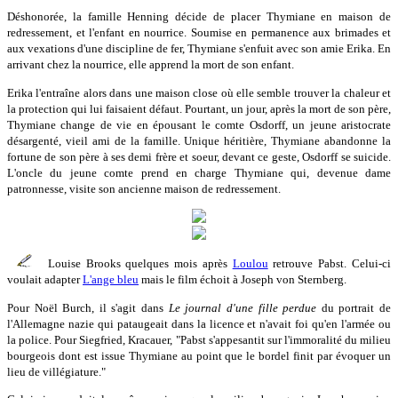
Déshonorée, la famille Henning décide de placer Thymiane en maison de
redressement, et l'enfant en nourrice. Soumise en permanence aux brimades et
aux vexations d'une discipline de fer, Thymiane s'enfuit avec son amie Erika. En
arrivant chez la nourrice, elle apprend la mort de son enfant.
Erika l'entraîne alors dans une maison close où elle semble trouver la chaleur et
la protection qui lui faisaient défaut. Pourtant, un jour, après la mort de son père,
Thymiane change de vie en épousant le comte Osdorff, un jeune aristocrate
désargenté, vieil ami de la famille. Unique héritière, Thymiane abandonne la
fortune de son père à ses demi frère et soeur, devant ce geste, Osdorff se suicide.
L'oncle du jeune comte prend en charge Thymiane qui, devenue dame
patronnesse, visite son ancienne maison de redressement.
Louise Brooks quelques mois après
Loulou
retrouve Pabst. Celui-ci
voulait adapter
L'ange bleu
mais le film échoit à Joseph von Sternberg.
Pour Noël Burch, il s'agit dans
Le journal d'une fille perdue
du portrait de
l'Allemagne nazie qui pataugeait dans la licence et n'avait foi qu'en l'armée ou
la police. Pour Siegfried, Kracauer, "Pabst s'appesantit sur l'immoralité du milieu
bourgeois dont est issue Thymiane au point que le bordel finit par évoquer un
lieu de villégiature."