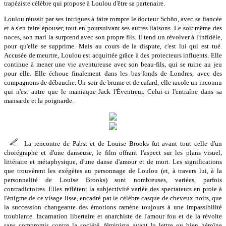
trapéziste célèbre qui propose à Loulou d'être sa partenaire.
Loulou réussit par ses intrigues à faire rompre le docteur Schön, avec sa fiancée
et à s'en faire épouser, tout en poursuivant ses autres liaisons. Le soir même des
noces, son mari la surprend avec son propre fils. Il tend un révolver à l'infidèle,
pour qu'elle se supprime. Mais au cours de la dispute, c'est lui qui est tué.
Accusée de meurtre, Loulou est acquittée grâce à des protecteurs influents. Elle
continue à mener une vie aventureuse avec son beau-fils, qui se ruine au jeu
pour elle. Elle échoue finalement dans les bas-fonds de Londres, avec des
compagnons de débauche. Un soir de brume et de cafard, elle racole un inconnu
qui n'est autre que le maniaque Jack l'Éventreur. Celui-ci l'entraîne dans sa
mansarde et la poignarde.
La rencontre de Pabst et de Louise Brooks fut avant tout celle d'un
chorégraphe et d'une danseuse, le film offrant l'aspect sur les plans visuel,
littéraire et métaphysique, d'une danse d'amour et de mort. Les significations
que trouvèrent les exégètes au personnage de Loulou (et, à travers lui, à la
personnalité de Louise Brooks) sont nombreuses, variées, parfois
contradictoires. Elles reflètent la subjectivité variée des spectateurs en proie à
l'énigme de ce visage lisse, encadré pat le célèbre casque de cheveux noirs, que
la succession changeante des émotions ramène toujours à une impassibilité
troublante. Incarnation libertaire et anarchiste de l'amour fou et de la révolte
sans compromis contre la société, féministe avant la lettre ou bien héroïne