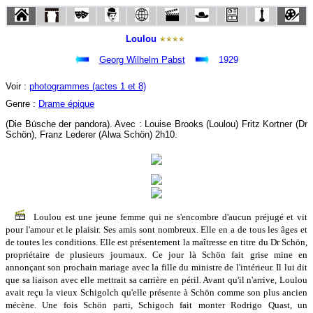
Loulou
Georg Wilhelm Pabst
1929
Voir :
photogrammes (actes 1 et 8)
Genre :
Drame épique
(Die Büsche der pandora). Avec : Louise Brooks (Loulou) Fritz Kortner (Dr
Schön), Franz Lederer (Alwa Schön) 2h10.
Loulou est une jeune femme qui ne s'encombre d'aucun préjugé et vit
pour l'amour et le plaisir. Ses amis sont nombreux. Elle en a de tous les âges et
de toutes les conditions. Elle est présentement la maîtresse en titre du Dr Schön,
propriétaire de plusieurs journaux. Ce jour là Schön fait grise mine en
annonçant son prochain mariage avec la fille du ministre de l'intérieur. Il lui dit
que sa liaison avec elle mettrait sa carrière en péril. Avant qu'il n'arrive, Loulou
avait reçu la vieux Schigolch qu'elle présente à Schön comme son plus ancien
mécène. Une fois Schön parti, Schigoch fait monter Rodrigo Quast, un