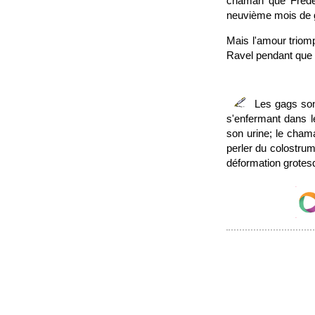
chaman que Frédéri
neuvième mois de g
Mais l'amour triomp
Ravel pendant que F
Les gags sont
s'enfermant dans le
son urine; le cham
perler du colostru
déformation grotesq