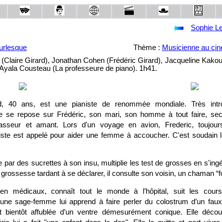
Sophie Le
urlesque
Thème :
Musicienne au ci
 (Claire Girard), Jonathan Cohen (Frédéric Girard), Jacqueline Kakou
 Ayala Cousteau (La professeure de piano). 1h41.
rd, 40 ans, est une pianiste de renommée mondiale. Très intro
lle se repose sur Frédéric, son mari, son homme à tout faire, secr
sseur et amant. Lors d'un voyage en avion, Frederic, toujours
te est appelé pour aider une femme à accoucher. C'est soudain la 
le par des sucrettes à son insu, multiplie les test de grosses en s'ing
La grossesse tardant à se déclarer, il consulte son voisin, un chaman
n médicaux, connaît tout le monde à l’hôpital, suit les cour
une sage-femme lui apprend à faire perler du colostrum d’un faux
est bientôt affublée d’un ventre démesurément conique. Elle déco