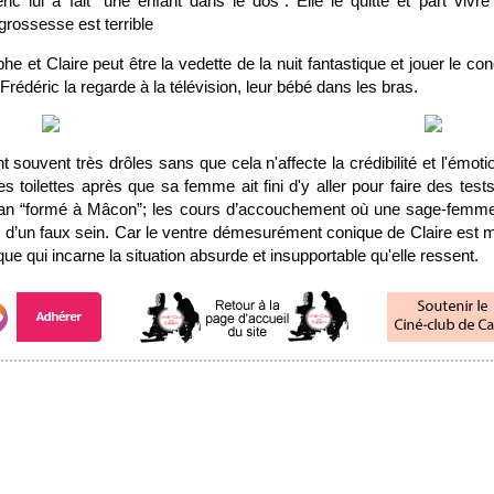
c lui a fait "une enfant dans le dos". Elle le quitte et part viv
rossesse est terrible
he et Claire peut être la vedette de la nuit fantastique et jouer le co
rédéric la regarde à la télévision, leur bébé dans les bras.
 souvent très drôles sans que cela n'affecte la crédibilité et l'émotio
s toilettes après que sa femme ait fini d'y aller pour faire des te
an “formé à Mâcon”; les cours d’accouchement où une sage-femme l
m d’un faux sein. Car le ventre démesurément conique de Claire est 
ue qui incarne la situation absurde et insupportable qu'elle ressent.