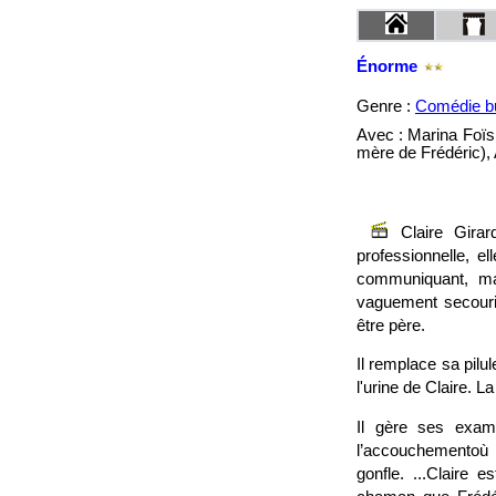
Énorme
Genre :
Comédie b
Avec : Marina Foïs
mère de Frédéric),
Claire Gira
professionnelle, e
communiquant, ma
vaguement secouris
être père.
Il remplace sa pilu
l'urine de Claire. 
Il gère ses exame
l’accouchementoù 
gonfle. ...Claire 