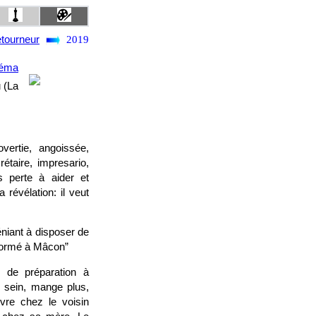
tourneur
2019
néma
 (La
vertie, angoissée,
étaire, impresario,
 perte à aider et
révélation: il veut
éniant à disposer de
 “formé à Mâcon”
s de préparation à
 sein, mange plus,
uvre chez le voisin