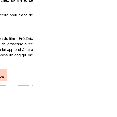
re chez sa mère. Le
ncerto pour piano de
n du film : Frédéric
sts de grosesse avec
ui apprend à faire
moins un gag qu'une