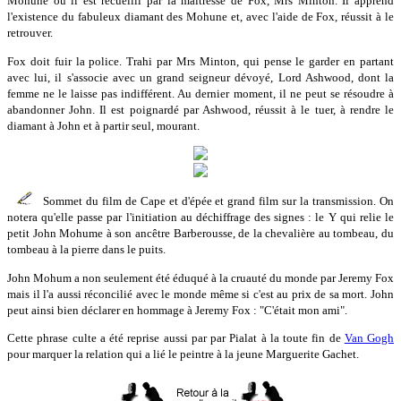
Mohune où il est recueilli par la maîtresse de Fox, Mrs Minton. Il apprend
l'existence du fabuleux diamant des Mohune et, avec l'aide de Fox, réussit à le
retrouver.
Fox doit fuir la police. Trahi par Mrs Minton, qui pense le garder en partant
avec lui, il s'associe avec un grand seigneur dévoyé, Lord Ashwood, dont la
femme ne le laisse pas indifférent. Au dernier moment, il ne peut se résoudre à
abandonner John. Il est poignardé par Ashwood, réussit à le tuer, à rendre le
diamant à John et à partir seul, mourant.
Sommet du film de Cape et d'épée et grand film sur la transmission. On
notera qu'elle passe par l'initiation au déchiffrage des signes : le Y qui relie le
petit John Mohume à son ancêtre Barberousse, de la chevalière au tombeau, du
tombeau à la pierre dans le puits.
John Mohum a non seulement été éduqué à la cruauté du monde par Jeremy Fox
mais il l'a aussi réconcilié avec le monde même si c'est au prix de sa mort. John
peut ainsi bien déclarer en hommage à Jeremy Fox : "C'était mon ami".
Cette phrase culte a été reprise aussi par par Pialat à la toute fin de
Van Gogh
pour marquer la relation qui a lié le peintre à la jeune Marguerite Gachet.