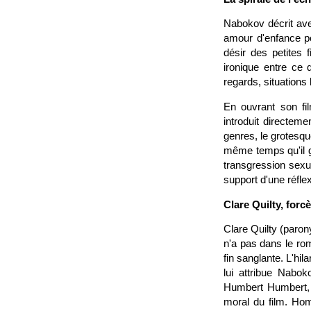
Nabokov décrit ave
amour d'enfance po
désir des petites
ironique entre ce 
regards, situations
En ouvrant son fi
introduit directem
genres, le grotesque
même temps qu'il 
transgression sexue
support d'une réflex
Clare Quilty, forc
Clare Quilty (paron
n'a pas dans le rom
fin sanglante. L'hi
lui attribue Nabok
Humbert Humbert, l
moral du film. Hom