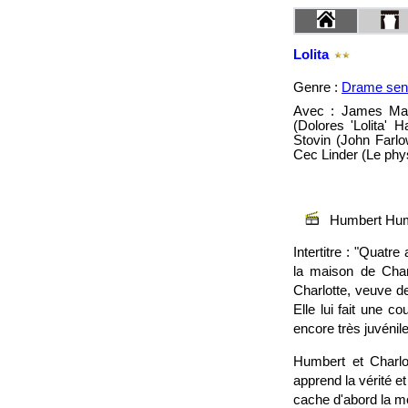
Lolita
Genre :
Drame sent
Avec : James Mas
(Dolores 'Lolita' H
Stovin (John Farlo
Cec Linder (Le phys
Humbert Humbe
Intertitre : "Quatr
la maison de Charl
Charlotte, veuve d
Elle lui fait une 
encore très juvéniles
Humbert et Charlot
apprend la vérité e
cache d'abord la mo