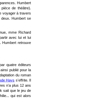
apparences. Humbert
 pièce de théâtre).
de voyager à travers
es deux. Humbert se
evenue, mme Richard
rtir avec lui et lui
e). Humbert retrouve
ar quatre éditeurs
ainsi publié pour la
adaptation du roman
code Hays
s'effrite. Il
res n'a plus 12 ans
 sait que le jeu de
ie... qui est alors