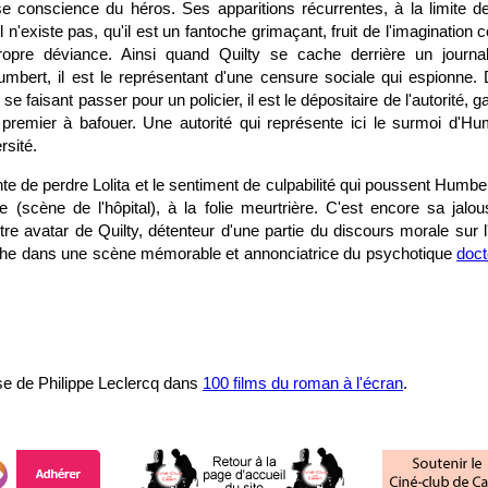
e conscience du héros. Ses apparitions récurrentes, à la limite d
il n'existe pas, qu'il est un fantoche grimaçant, fruit de l'imaginatio
opre déviance. Ainsi quand Quilty se cache derrière un journa
bert, il est le représentant d'une censure sociale qui espionne.
 faisant passer pour un policier, il est le dépositaire de l'autorité, g
 premier à bafouer. Une autorité qui représente ici le surmoi d'Hum
rsité.
inte de perdre Lolita et le sentiment de culpabilité qui poussent Humber
ue (scène de l'hôpital), à la folie meurtrière. C'est encore sa jalo
re avatar de Quilty, détenteur d'une partie du discours morale sur
che dans une scène mémorable et annonciatrice du psychotique
doct
e de Philippe Leclercq dans
100 films du roman à l'écran
.