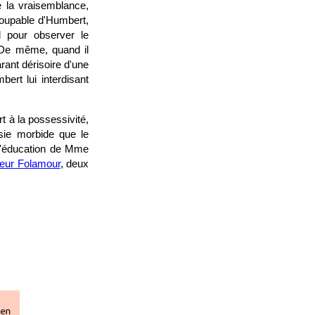
e la vraisemblance,
n coupable d'Humbert,
l pour observer le
 De même, quand il
arant dérisoire d'une
bert lui interdisant
t à la possessivité,
usie morbide que le
 l'éducation de Mme
eur Folamour
, deux