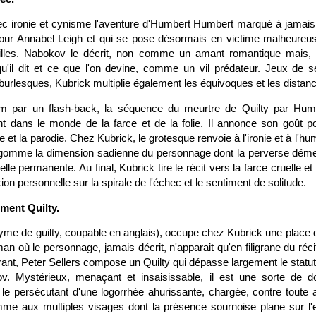
c ironie et cynisme l'aventure d'Humbert Humbert marqué à jamais
ur Annabel Leigh et qui se pose désormais en victime malheureuse
 filles. Nabokov le décrit, non comme un amant romantique mais,
qu'il dit et ce que l'on devine, comme un vil prédateur. Jeux de sé
 burlesques, Kubrick multiplie également les équivoques et les distanc
lm par un flash-back, la séquence du meurtre de Quilty par Hum
ent dans le monde de la farce et de la folie. Il annonce son goût 
 et la parodie. Chez Kubrick, le grotesque renvoie à l'ironie et à l'hu
gomme la dimension sadienne du personnage dont la perverse dém
lle permanente. Au final, Kubrick tire le récit vers la farce cruelle
ion personnelle sur la spirale de l'échec et le sentiment de solitude.
èment Quilty.
yme de guilty, coupable en anglais), occupe chez Kubrick une place d
an où le personnage, jamais décrit, n'apparait qu'en filigrane du récit
larant, Peter Sellers compose un Quilty qui dépasse largement le statut
ov. Mystérieux, menaçant et insaisissable, il est une sorte de d
e persécutant d'une logorrhée ahurissante, chargée, contre toute a
me aux multiples visages dont la présence sournoise plane sur l'e