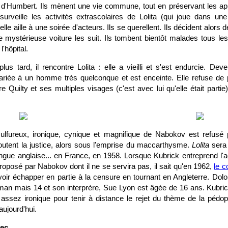
s d'Humbert. Ils mènent une vie commune, tout en préservant les 
 surveille les activités extrascolaires de Lolita (qui joue dans une
lle aille à une soirée d'acteurs. Ils se querellent. Ils décident alors 
e mystérieuse voiture les suit. Ils tombent bientôt malades tous l
l'hôpital.
us tard, il rencontre Lolita : elle a vieilli et s'est endurcie. D
mariée à un homme très quelconque et est enceinte. Elle refuse de pa
re Quilty et ses multiples visages (c'est avec lui qu'elle était parti
fureux, ironique, cynique et magnifique de Nabokov est refusé p
outent la justice, alors sous l'emprise du maccarthysme.
Lolita
sera 
angue anglaise... en France, en 1958. Lorsque Kubrick entreprend l'
oposé par Nabokov dont il ne se servira pas, il sait qu'en 1962,
le 
oir échapper en partie à la censure en tournant en Angleterre. Dolo
n mais 14 et son interprère, Sue Lyon est âgée de 16 ans. Kubrick
sez ironique pour tenir à distance le rejet du thème de la pédophil
ujourd'hui.
hec.