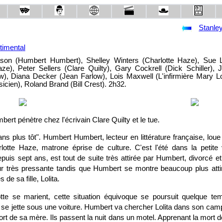
Stanle
imental
on (Humbert Humbert), Shelley Winters (Charlotte Haze), Sue 
aze), Peter Sellers (Clare Quilty), Gary Cockrell (Dick Schiller), J
w), Diana Decker (Jean Farlow), Lois Maxwell (L'infirmière Mary Lo
icien), Roland Brand (Bill Crest). 2h32.
rt pénètre chez l'écrivain Clare Quilty et le tue.
e ans plus tôt". Humbert Humbert, lecteur en littérature française, l
otte Haze, matrone éprise de culture. C'est l'été dans la petite
epuis sept ans, est tout de suite très attirée par Humbert, divorcé 
cour très pressante tandis que Humbert se montre beaucoup plus att
 de sa fille, Lolita.
te se marient, cette situation équivoque se poursuit quelque tem
t se jette sous une voiture. Humbert va chercher Lolita dans son camp
rt de sa mère. Ils passent la nuit dans un motel. Apprenant la mort d