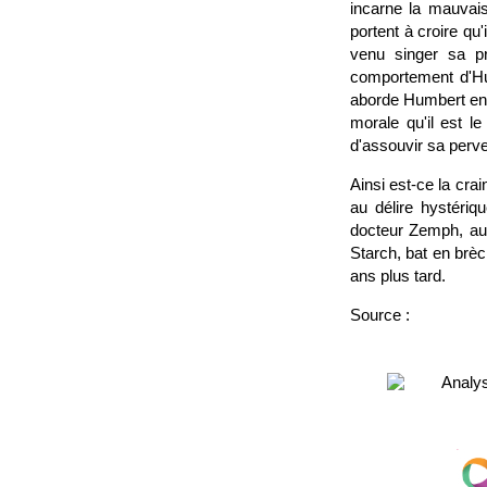
incarne la mauvais
portent à croire qu'
venu singer sa pr
comportement d'Hum
aborde Humbert en se
morale qu'il est le
d'assouvir sa perve
Ainsi est-ce la cra
au délire hystériq
docteur Zemph, aut
Starch, bat en brè
ans plus tard.
Source :
Analys