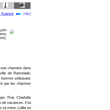
y Kubrick
1962
Lyon
erry
re),
oue une chambre dans
 ville de Ramslade.
et homme séduisant.
iré par les charmes
ps. Puis Charlotte
 de vacances. Il lui
e sa mère, Lolita se