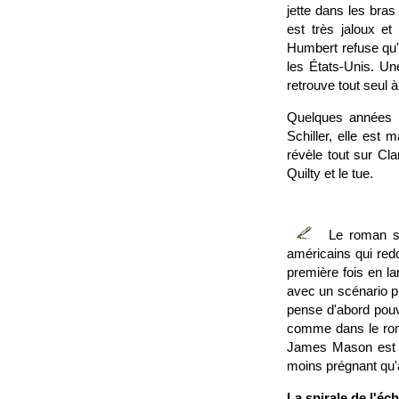
jette dans les bra
est très jaloux et
Humbert refuse qu'e
les États-Unis. Un
retrouve tout seul à 
Quelques années pl
Schiller, elle est 
révèle tout sur Cla
Quilty et le tue.
Le roman sul
américains qui red
première fois en l
avec un scénario pr
pense d'abord pouv
comme dans le roma
James Mason est as
moins prégnant qu'a
La spirale de l'éc