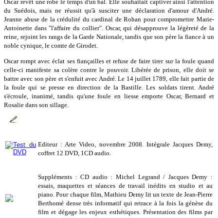
Oscar revêt une robe le temps d'un bal. Elle souhaitait captiver ainsi l'attention
du Suédois, mais ne réussit qu'à susciter une déclaration d'amour d'André.
Jeanne abuse de la crédulité du cardinal de Rohan pour compromettre Marie-
Antoinette dans "l'affaire du collier". Oscar, qui désapprouve la légèreté de la
reine, rejoint les rangs de la Garde Nationale, tandis que son père la fiance à un
noble cynique, le comte de Girodet.
Oscar rompt avec éclat ses fiançailles et refuse de faire tirer sur la foule quand
celle-ci manifeste sa colère contre le pouvoir. Libérée de prison, elle doit se
battre avec son père et s'enfuit avec André. Le 14 juillet 1789, elle fait partie de
la foule qui se presse en direction de la Bastille. Les soldats tirent. André
s'écroule, inanimé, tandis qu'une foule en liesse emporte Oscar, Bernard et
Rosalie dans son sillage.
Editeur : Arte Video, novembre 2008. Intégrale Jacques Demy,
coffret 12 DVD, 1CD audio.
Suppléments : CD audio : Michel Legrand / Jacques Demy :
essais, maquettes et séances de travail inédits en studio et au
piano. Pour chaque film, Mathieu Demy lit un texte de Jean-Pierre
Berthomé dense très informatif qui retrace à la fois la génèse du
film et dégage les enjeux esthétiques. Présentation des films par