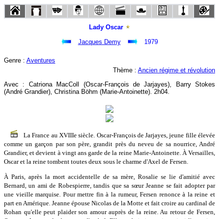
Lady Oscar
Jacques Demy
1979
Genre :
Aventures
Thème :
Ancien régime et révolution
Avec : Catriona MacColl (Oscar-François de Jarjayes), Barry Stokes
(André Grandier), Christina Böhm (Marie-Antoinette). 2h04.
La France au XVIIIe siècle. Oscar-François de Jarjayes, jeune fille élevée
comme un garçon par son père, grandit près du neveu de sa nourrice, André
Grandier, et devient à vingt ans garde de la reine Marie-Antoinette. À Versailles,
Oscar et la reine tombent toutes deux sous le charme d'Axel de Fersen.
À Paris, après la mort accidentelle de sa mère, Rosalie se lie d'amitié avec
Bernard, un ami de Robespierre, tandis que sa sœur Jeanne se fait adopter par
une vieille marquise. Pour mettre fin à la rumeur, Fersen renonce à la reine et
part en Amérique. Jeanne épouse Nicolas de la Motte et fait croire au cardinal de
Rohan qu'elle peut plaider son amour auprès de la reine. Au retour de Fersen,