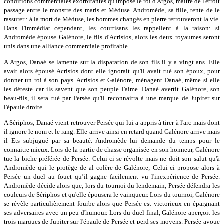
conditions commerciales exorbitantes qu'impose le roi d'Argos, maitre de l'étroit
passage entre le monstre des maris et Méduse. Andromède, sa fille, tente de le
rassurer : à la mort de Méduse, les hommes changés en pierre retrouveront la vie.
Dans l'immédiat cependant, les courtisans les rappellent à la raison: si
Andromède épouse Galénore, le fils d'Acrisios, alors les deux royaumes seront
unis dans une alliance commerciale profitable.
A Argos, Danaé se lamente sur la disparation de son fils il y a vingt ans. Elle
avait alors épousé Acrisios dont elle ignorait qu'il avait tué son époux, pour
donner un roi à son pays. Acrisios et Galénore, ménagent Danaé, même si elle
les déteste car ils savent que son peuple l'aime. Danaé avertit Galénore, son
beau-fils, il sera tué par Persée qu'il reconnaitra à une marque de Jupiter sur
l'épaule droite.
A Sériphos, Danaé vient retrouver Persée qui lui a appris à tirer à l'arc mais dont
il ignore le nom et le rang. Elle arrive ainsi en retard quand Galénore arrive mais
il Ets subjugué par sa beauté. Andromède lui demande du temps pour le
connaitre mieux. Lors de la partie de chasse organisée en son honneur, Galénore
tue la biche préférée de Persée. Celui-ci se révolte mais ne doit son salut qu'à
Andromède qui le protège de al colère de Galénore; Celui-ci propose alors à
Persée un duel au fouet qu’il gagne facilement vu l'inexpérience de Persée.
Andromède décide alors que, lors du tournoi du lendemain, Persée défendra les
couleurs de Sériphos et qu'elle épousera le vainqueur. Lors du tournoi, Galénore
se révèle particulièrement fourbe alors que Persée est victorieux en épargnant
ses adversaires avec un peu d'humour. Lors du duel final, Galénore aperçoit les
trois marques de Jupiter sur l'épaule de Persée et perd ses moyens. Persée avoue