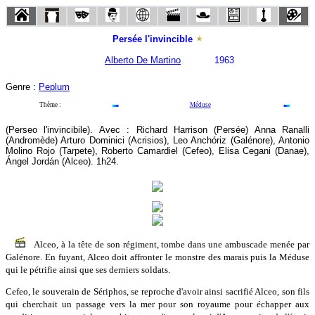
Persée l'invincible
Alberto De Martino
1963
Genre :
Peplum
Thème :
Méduse
(Perseo l'invincibile). Avec : Richard Harrison (Persée) Anna Ranalli
(Andromède) Arturo Dominici (Acrisios), Leo Anchóriz (Galénore), Antonio
Molino Rojo (Tarpete), Roberto Camardiel (Cefeo), Elisa Cegani (Danae),
Ángel Jordán (Alceo). 1h24.
Alceo, à la tête de son régiment, tombe dans une ambuscade menée par
Galénore. En fuyant, Alceo doit affronter le monstre des marais puis la Méduse
qui le pétrifie ainsi que ses derniers soldats.
Cefeo, le souverain de Sériphos, se reproche d'avoir ainsi sacrifié Alceo, son fils
qui cherchait un passage vers la mer pour son royaume pour échapper aux