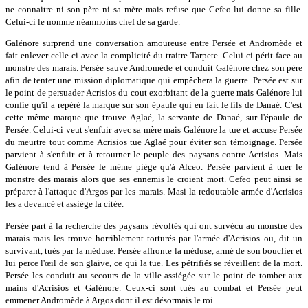
ne connaitre ni son père ni sa mère mais refuse que Cefeo lui donne sa fille.
Celui-ci le nomme néanmoins chef de sa garde.
Galénore surprend une conversation amoureuse entre Persée et Andromède et
fait enlever celle-ci avec la complicité du traitre Tarpete. Celui-ci périt face au
monstre des marais. Persée sauve Andromède et conduit Galénore chez son père
afin de tenter une mission diplomatique qui empêchera la guerre. Persée est sur
le point de persuader Acrisios du cout exorbitant de la guerre mais Galénore lui
confie qu'il a repéré la marque sur son épaule qui en fait le fils de Danaé. C'est
cette même marque que trouve Aglaé, la servante de Danaé, sur l'épaule de
Persée. Celui-ci veut s'enfuir avec sa mère mais Galénore la tue et accuse Persée
du meurtre tout comme Acrisios tue Aglaé pour éviter son témoignage. Persée
parvient à s'enfuir et à retourner le peuple des paysans contre Acrisios. Mais
Galénore tend à Persée le même piège qu'à Alceo. Persée parvient à tuer le
monstre des marais alors que ses ennemis le croient mort. Cefeo peut ainsi se
préparer à l'attaque d'Argos par les marais. Masi la redoutable armée d'Acrisios
les a devancé et assiège la citée.
Persée part à la recherche des paysans révoltés qui ont survécu au monstre des
marais mais les trouve horriblement torturés par l'armée d'Acrisios ou, dit un
survivant, tués par la méduse. Persée affronte la méduse, armé de son bouclier et
lui perce l'œil de son glaive, ce qui la tue. Les pétrifiés se réveillent de la mort.
Persée les conduit au secours de la ville assiégée sur le point de tomber aux
mains d'Acrisios et Galénore. Ceux-ci sont tués au combat et Persée peut
emmener Andromède à Argos dont il est désormais le roi.