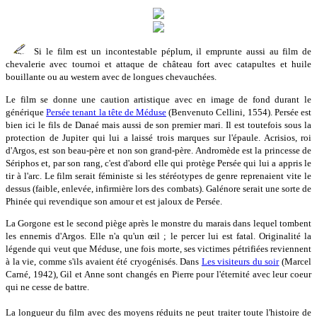
Si le film est un incontestable péplum, il emprunte aussi au film de
chevalerie avec tournoi et attaque de château fort avec catapultes et huile
bouillante ou au western avec de longues chevauchées.
Le film se donne une caution artistique avec en image de fond durant le
générique
Persée tenant la tête de Méduse
(Benvenuto Cellini, 1554). Persée est
bien ici le fils de Danaé mais aussi de son premier mari. Il est toutefois sous la
protection de Jupiter qui lui a laissé trois marques sur l'épaule. Acrisios, roi
d'Argos, est son beau-père et non son grand-père. Andromède est la princesse de
Sériphos et, par son rang, c'est d'abord elle qui protège Persée qui lui a appris le
tir à l'arc. Le film serait féministe si les stéréotypes de genre reprenaient vite le
dessus (faible, enlevée, infirmière lors des combats). Galénore serait une sorte de
Phinée qui revendique son amour et est jaloux de Persée.
La Gorgone est le second piège après le monstre du marais dans lequel tombent
les ennemis d'Argos. Elle n'a qu'un œil ; le percer lui est fatal. Originalité la
légende qui veut que Méduse, une fois morte, ses victimes pétrifiées reviennent
à la vie, comme s'ils avaient été cryogénisés. Dans
Les visiteurs du soir
(Marcel
Carné, 1942), Gil et Anne sont changés en Pierre pour l'éternité avec leur coeur
qui ne cesse de battre.
La longueur du film avec des moyens réduits ne peut traiter toute l'histoire de