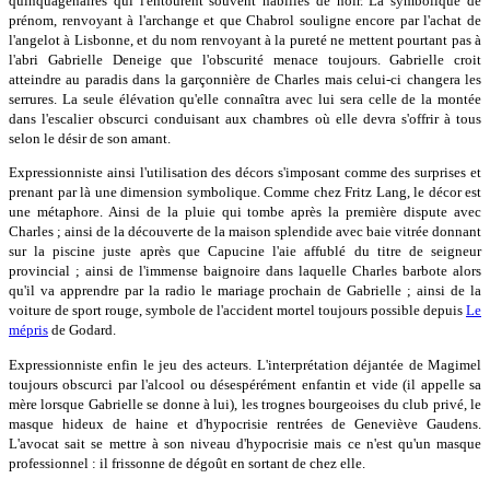
quinquagénaires qui l'entourent souvent habillés de noir. La symbolique de
prénom, renvoyant à l'archange et que Chabrol souligne encore par l'achat de
l'angelot à Lisbonne, et du nom renvoyant à la pureté ne mettent pourtant pas à
l'abri Gabrielle Deneige que l'obscurité menace toujours. Gabrielle croit
atteindre au paradis dans la garçonnière de Charles mais celui-ci changera les
serrures. La seule élévation qu'elle connaîtra avec lui sera celle de la montée
dans l'escalier obscurci conduisant aux chambres où elle devra s'offrir à tous
selon le désir de son amant.
Expressionniste ainsi l'utilisation des décors s'imposant comme des surprises et
prenant par là une dimension symbolique. Comme chez Fritz Lang, le décor est
une métaphore. Ainsi de la pluie qui tombe après la première dispute avec
Charles ; ainsi de la découverte de la maison splendide avec baie vitrée donnant
sur la piscine juste après que Capucine l'aie affublé du titre de seigneur
provincial ; ainsi de l'immense baignoire dans laquelle Charles barbote alors
qu'il va apprendre par la radio le mariage prochain de Gabrielle ; ainsi de la
voiture de sport rouge, symbole de l'accident mortel toujours possible depuis
Le
mépris
de Godard.
Expressionniste enfin le jeu des acteurs. L'interprétation déjantée de Magimel
toujours obscurci par l'alcool ou désespérément enfantin et vide (il appelle sa
mère lorsque Gabrielle se donne à lui), les trognes bourgeoises du club privé, le
masque hideux de haine et d'hypocrisie rentrées de Geneviève Gaudens.
L'avocat sait se mettre à son niveau d'hypocrisie mais ce n'est qu'un masque
professionnel : il frissonne de dégoût en sortant de chez elle.