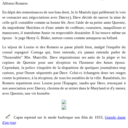
Alfonso Romero.
En dépit des remontrances de son bras droit, Jo le Mariole (qui préfèrerait le voir
se consacrer aux négociations avec Darcey), Dave décide de sauver la mise de
celle qu'il considère comme sa bonne fée. Avec l'aide de sa petite amie Queenie,
du majordome Hutchins et d'une armée de coiffeurs, couturiers, maquilleurs et
manucures, il transforme Annie en respectable douairière. Il lui trouve même un
époux : le juge Henry G. Blake, surtout connu comme arnaqueur au billard.
Le séjour de Louise et des Romero se passe plutôt bien, malgré l'enquête du
consul espagnol Cortega qui, bien entendu, n'a jamais entendu parler de
"l'honorable" Mrs. Manville. Dave réquisitionne ses amis de la pègre et les
copines de Queenie pour une réception en l'honneur des futurs époux.
Cependant, la police s'inquiète de la disparition de quelques journalistes trop
curieux, pour l'heure séquestrés par Dave. Celui-ci échangera donc ses otages
contre la présence, à la réception, de tous les notables de la ville. Rassérénés, les
Romero repartiront avec Louise pour l'Espagne, tandis que Dave, renonçant à
son association avec Darcey, choisira de se retirer dans le Maryland et d'y mener,
avec Queenie, une vie honnête.
Capra reprend sur le mode burlesque son film de 1933,
Grande dame
d'un jour
.