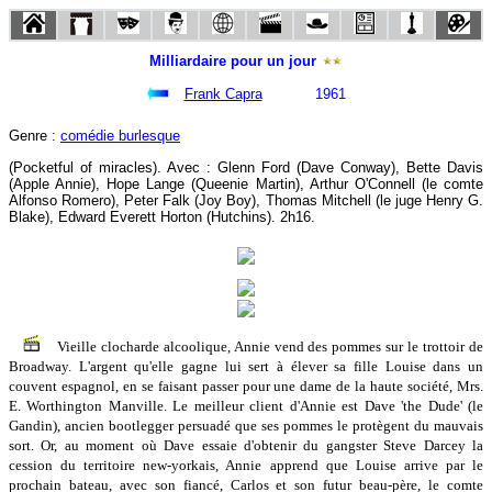
Milliardaire pour un jour
Frank Capra
1961
Genre :
comédie burlesque
(Pocketful of miracles). Avec : Glenn Ford (Dave Conway), Bette Davis
(Apple Annie), Hope Lange (Queenie Martin), Arthur O'Connell (le comte
Alfonso Romero), Peter Falk (Joy Boy), Thomas Mitchell (le juge Henry G.
Blake), Edward Everett Horton (Hutchins). 2h16.
Vieille clocharde alcoolique, Annie vend des pommes sur le trottoir de
Broadway. L'argent qu'elle gagne lui sert à élever sa fille Louise dans un
couvent espagnol, en se faisant passer pour une dame de la haute société, Mrs.
E. Worthington Manville. Le meilleur client d'Annie est Dave 'the Dude' (le
Gandin), ancien bootlegger persuadé que ses pommes le protègent du mauvais
sort. Or, au moment où Dave essaie d'obtenir du gangster Steve Darcey la
cession du territoire new-yorkais, Annie apprend que Louise arrive par le
prochain bateau, avec son fiancé, Carlos et son futur beau-père, le comte