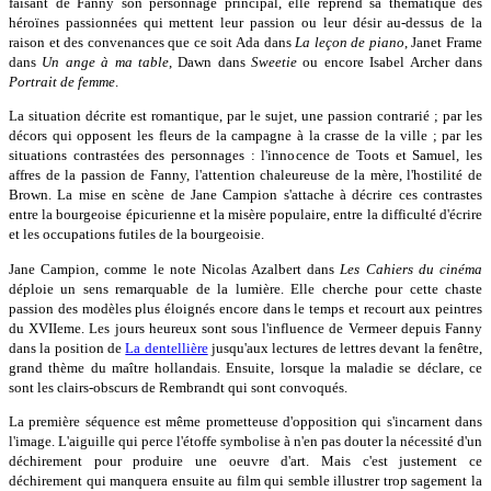
faisant de Fanny son personnage principal, elle reprend sa thématique des
héroïnes passionnées qui mettent leur passion ou leur désir au-dessus de la
raison et des convenances que ce soit Ada dans
La leçon de piano
, Janet Frame
dans
Un ange à ma table
, Dawn dans
Sweetie
ou encore Isabel Archer dans
Portrait de femme
.
La situation décrite est romantique, par le sujet, une passion contrarié ; par les
décors qui opposent les fleurs de la campagne à la crasse de la ville ; par les
situations contrastées des personnages : l'innocence de Toots et Samuel, les
affres de la passion de Fanny, l'attention chaleureuse de la mère, l'hostilité de
Brown. La mise en scène de Jane Campion s'attache à décrire ces contrastes
entre la bourgeoise épicurienne et la misère populaire, entre la difficulté d'écrire
et les occupations futiles de la bourgeoisie.
Jane Campion, comme le note Nicolas Azalbert dans
Les Cahiers du cinéma
déploie un sens remarquable de la lumière. Elle cherche pour cette chaste
passion des modèles plus éloignés encore dans le temps et recourt aux peintres
du XVIIeme. Les jours heureux sont sous l'influence de Vermeer depuis Fanny
dans la position de
La dentellière
jusqu'aux lectures de lettres devant la fenêtre,
grand thème du maître hollandais. Ensuite, lorsque la maladie se déclare, ce
sont les clairs-obscurs de Rembrandt qui sont convoqués.
La première séquence est même prometteuse d'opposition qui s'incarnent dans
l'image. L'aiguille qui perce l'étoffe symbolise à n'en pas douter la nécessité d'un
déchirement pour produire une oeuvre d'art. Mais c'est justement ce
déchirement qui manquera ensuite au film qui semble illustrer trop sagement la