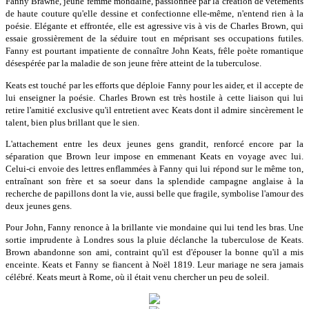
Fanny Brawne, jeune femme mondaine, passionnée par la création de vêtements
de haute couture qu'elle dessine et confectionne elle-même, n'entend rien à la
poésie. Elégante et effrontée, elle est agressive vis à vis de Charles Brown, qui
essaie grossièrement de la séduire tout en méprisant ses occupations futiles.
Fanny est pourtant impatiente de connaître John Keats, frêle poète romantique
désespérée par la maladie de son jeune frère atteint de la tuberculose.
Keats est touché par les efforts que déploie Fanny pour les aider, et il accepte de
lui enseigner la poésie. Charles Brown est très hostile à cette liaison qui lui
retire l'amitié exclusive qu'il entretient avec Keats dont il admire sincèrement le
talent, bien plus brillant que le sien.
L'attachement entre les deux jeunes gens grandit, renforcé encore par la
séparation que Brown leur impose en emmenant Keats en voyage avec lui.
Celui-ci envoie des lettres enflammées à Fanny qui lui répond sur le même ton,
entraînant son frère et sa soeur dans la splendide campagne anglaise à la
recherche de papillons dont la vie, aussi belle que fragile, symbolise l'amour des
deux jeunes gens.
Pour John, Fanny renonce à la brillante vie mondaine qui lui tend les bras. Une
sortie imprudente à Londres sous la pluie déclanche la tuberculose de Keats.
Brown abandonne son ami, contraint qu'il est d'épouser la bonne qu'il a mis
enceinte. Keats et Fanny se fiancent à Noël 1819. Leur mariage ne sera jamais
célébré. Keats meurt à Rome, où il était venu chercher un peu de soleil.