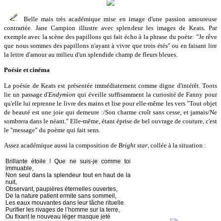
Belle mais très académique mise en image d'une passion amoureuse
contrariée. Jane Campion illustre avec splendeur les images de Keats. Par
exemple avec la scène des papillons qui fait écho à la phrase du poète: "Je rêve
que nous sommes des papillons n'ayant à vivre que trois étés" ou en faisant lire
la lettre d'amour au milieu d'un splendide champ de fleurs bleues.
Poésie et cinéma
La poésie de Keats est présentée immédiatement comme digne d'intérêt. Toots
lie un passage d'
Endymion
qui éveille suffisamment la curiosité de Fanny pour
qu'elle lui reprenne le livre des mains et lise pour elle-même les vers "Tout objet
de beauté est une joie qui demeure :/Son charme croît sans cesse, et jamais/Ne
sombrera dans le néant." Elle-même, étant éprise de bel ouvrage de couture, c'est
le "message" du poème qui fait sens.
Assez académique aussi la composition de
Bright star
, collée à la situation :
Brillante étoile ! Que ne suis-je comme toi
immuable,
Non seul dans la splendeur tout en haut de la
nuit,
Observant, paupières éternelles ouvertes,
De la nature patient ermite sans sommeil,
Les eaux mouvantes dans leur tâche rituelle
Purifier les rivages de l’homme sur la terre,
Ou fixant le nouveau léger masque jeté