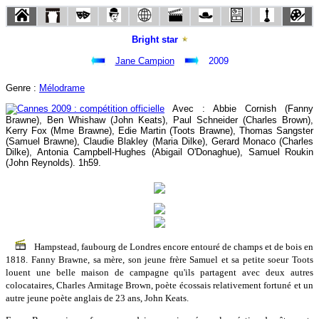
Bright star
Jane Campion
2009
Genre :
Mélodrame
Avec : Abbie Cornish (Fanny
Brawne), Ben Whishaw (John Keats), Paul Schneider (Charles Brown),
Kerry Fox (Mme Brawne), Edie Martin (Toots Brawne), Thomas Sangster
(Samuel Brawne), Claudie Blakley (Maria Dilke), Gerard Monaco (Charles
Dilke), Antonia Campbell-Hughes (Abigail O'Donaghue), Samuel Roukin
(John Reynolds). 1h59.
Hampstead, faubourg de Londres encore entouré de champs et de bois en
1818. Fanny Brawne, sa mère, son jeune frère Samuel et sa petite soeur Toots
louent une belle maison de campagne qu'ils partagent avec deux autres
colocataires, Charles Armitage Brown, poète écossais relativement fortuné et un
autre jeune poète anglais de 23 ans, John Keats.