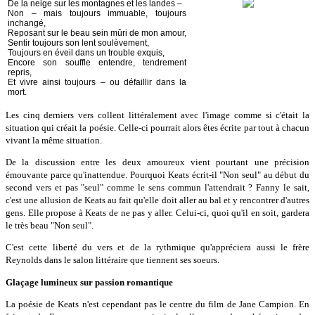
De la neige sur les montagnes et les landes –
Non – mais toujours immuable, toujours
inchangé,
Reposant sur le beau sein mûri de mon amour,
Sentir toujours son lent soulèvement,
Toujours en éveil dans un trouble exquis,
Encore son souffle entendre, tendrement
repris,
Et vivre ainsi toujours – ou défaillir dans la
mort.
Les cinq derniers vers collent littéralement avec l'image comme si c'était la
situation qui créait la poésie. Celle-ci pourrait alors êtes écrite par tout à chacun
vivant la même situation.
De la discussion entre les deux amoureux vient pourtant une précision
émouvante parce qu'inattendue. Pourquoi Keats écrit-il "Non seul" au début du
second vers et pas "seul" comme le sens commun l'attendrait ? Fanny le sait,
c'est une allusion de Keats au fait qu'elle doit aller au bal et y rencontrer d'autres
gens. Elle propose à Keats de ne pas y aller. Celui-ci, quoi qu'il en soit, gardera
le très beau "Non seul".
C'est cette liberté du vers et de la rythmique qu'appréciera aussi le frère
Reynolds dans le salon littéraire que tiennent ses soeurs.
Glaçage lumineux sur passion romantique
La poésie de Keats n'est cependant pas le centre du film de Jane Campion. En