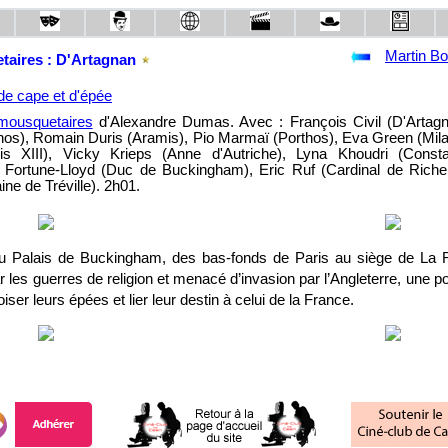
Martin Bo
taires : D'Artagnan
de cape et d'épée
 mousquetaires
d'Alexandre Dumas. Avec : François Civil (D'Artagn
hos), Romain Duris (Aramis), Pio Marmaï (Porthos), Eva Green (Mila
is XIII), Vicky Krieps (Anne d'Autriche), Lyna Khoudri (Const
 Fortune-Lloyd (Duc de Buckingham), Eric Ruf (Cardinal de Richel
ne de Tréville). 2h01.
u Palais de Buckingham, des bas-fonds de Paris au siège de La
 les guerres de religion et menacé d’invasion par l’Angleterre, une 
ser leurs épées et lier leur destin à celui de la France.