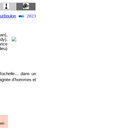
urboulon
2023
an),
dy),
ance
ieu)
 Rochelle… dans un
poignée d’hommes et