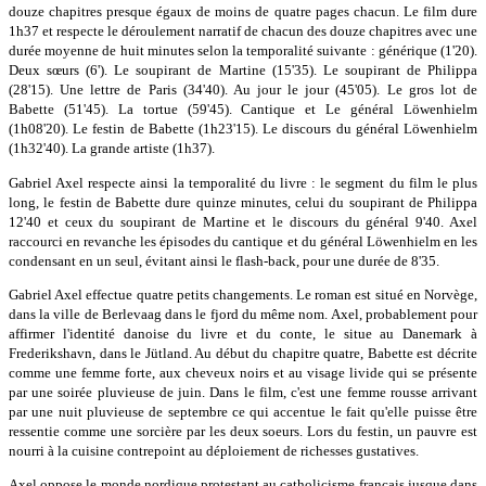
douze chapitres presque égaux de moins de quatre pages chacun. Le film dure
1h37 et respecte le déroulement narratif de chacun des douze chapitres avec une
durée moyenne de huit minutes selon la temporalité suivante : générique (1'20).
Deux sœurs (6'). Le soupirant de Martine (15'35). Le soupirant de Philippa
(28'15). Une lettre de Paris (34'40). Au jour le jour (45'05). Le gros lot de
Babette (51'45). La tortue (59'45). Cantique et Le général Löwenhielm
(1h08'20). Le festin de Babette (1h23'15). Le discours du général Löwenhielm
(1h32'40). La grande artiste (1h37).
Gabriel Axel respecte ainsi la temporalité du livre : le segment du film le plus
long, le festin de Babette dure quinze minutes, celui du soupirant de Philippa
12'40 et ceux du soupirant de Martine et le discours du général 9'40. Axel
raccourci en revanche les épisodes du cantique et du général Löwenhielm en les
condensant en un seul, évitant ainsi le flash-back, pour une durée de 8'35.
Gabriel Axel effectue quatre petits changements. Le roman est situé en Norvège,
dans la ville de Berlevaag dans le fjord du même nom. Axel, probablement pour
affirmer l'identité danoise du livre et du conte, le situe au Danemark à
Frederikshavn, dans le Jütland. Au début du chapitre quatre, Babette est décrite
comme une femme forte, aux cheveux noirs et au visage livide qui se présente
par une soirée pluvieuse de juin. Dans le film, c'est une femme rousse arrivant
par une nuit pluvieuse de septembre ce qui accentue le fait qu'elle puisse être
ressentie comme une sorcière par les deux soeurs. Lors du festin, un pauvre est
nourri à la cuisine contrepoint au déploiement de richesses gustatives.
Axel oppose le monde nordique protestant au catholicisme français jusque dans