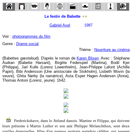
Le festin de Babette
Gabriel Axel
1987
Voir :
photogrammes du film
Genre :
Drame social
Thème :
Nourriture au cinéma
(Babettes gæstebud). D'après le roman de
Karen Blixen
. Avec : Stéphane
Audran (Babette Harsant), Birgitte Federspiel (Martina), Bodil Kjer
(Philippa), Jarl Kulle (Lorenz Lowenhielm), Jean-Philippe Lafont (Achille
Papin), Bibi Andersson (Une aristocrate de Stokholm), Lisbeth Movin (la
veuve), Ghita Nørby (la narratrice), Asta Esper Hagen Andersen (Anna),
Thomas Antoni (Lorenz, jeune). 1h42.
Frederickshavn, dans le Jütland danois. Martine et Filippa, qui doivent
leurs prénoms à Martin Luther et son ami Philippe Melanchthon, sont deux
vieilles demoiselles, filles d'un pasteur puritain autrefois célèbre, qui passent