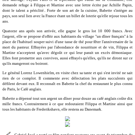
demande refuge à Filippa et Martine avec une lettre écrite par Achille Papin,
dont le talent a périclité.. Forte de son art de la cuisine, Babette s'intègre au
pays, son seul lien avec la France étant un billet de loterie qu'elle rejoue tous les
ans.
Quatorze ans après son arrivée, elle gagne le gros lot 10 000 francs. Avec
l'argent, elle se propose d'offrir aux habitants du village "un dîner français" à la
place de l'habituel souper suivi d'une tasse de thé pour fêter l'anniversaire de la
mort du pasteur. Effrayées par l'abondance de nourriture et de vin, Filippa et
Martine n'acceptent qu'avec dégoût ce qui leur parait un excès démoniaque.
Elles font promettre aux convives, aussi effrayés qu'elles, qu'ils ne diront sur ce
qu'ils mangeront ou boiront.
Le général Lorenz Lowenhielm, en visite chez sa tante et qui s'est invité ne sait
rien de ce complot. Il commente avec délectation les plats succulents qui
défilent devant eux. Il reconnaît en Babette la chef du restaurant le plus connu
de Paris, le Café anglais.
Babette a dépensé tout son argent un dîner pour douze au café anglais coûte dix
mille francs. Contrairement à ce que redoutaient Filippa et Martine ainsi que
tous les habitants de Frederikshavn, elle restera au Danemark.
Gabriel Axel a porté ce film pendant quatorze ans avant de triompher, de