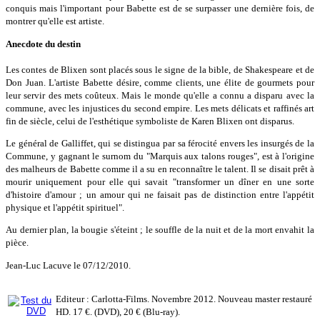
conquis mais l'important pour Babette est de se surpasser une dernière fois, de
montrer qu'elle est artiste.
Anecdote du destin
Les contes de Blixen sont placés sous le signe de la bible, de Shakespeare et de
Don Juan. L'artiste Babette désire, comme clients, une élite de gourmets pour
leur servir des mets coûteux. Mais le monde qu'elle a connu a disparu avec la
commune, avec les injustices du second empire. Les mets délicats et raffinés art
fin de siècle, celui de l'esthétique symboliste de Karen Blixen ont disparus.
Le général de Galliffet, qui se distingua par sa férocité envers les insurgés de la
Commune, y gagnant le surnom du "Marquis aux talons rouges", est à l'origine
des malheurs de Babette comme il a su en reconnaître le talent. Il se disait prêt à
mourir uniquement pour elle qui savait "transformer un dîner en une sorte
d'histoire d'amour ; un amour qui ne faisait pas de distinction entre l'appétit
physique et l'appétit spirituel".
Au dernier plan, la bougie s'éteint ; le souffle de la nuit et de la mort envahit la
pièce.
Jean-Luc Lacuve le 07/12/2010.
Editeur : Carlotta-Films. Novembre 2012. Nouveau master restauré
HD. 17 €. (DVD), 20 € (Blu-ray).