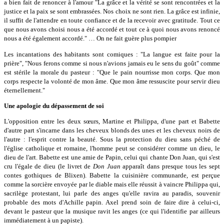
a bien fait de renoncer à l'amour "La grâce et la vérité se sont rencontrées et la
justice et la paix se sont embrassées. Nos choix ne sont rien. La grâce est infinie,
il suffit de l'attendre en toute confiance et de la recevoir avec gratitude. Tout ce
que nous avons choisi nous a été accordé et tout ce à quoi nous avons renoncé
nous a été également accordé." … On ne fait guère plus pompier
Les incantations des habitants sont comiques : "La langue est faite pour la
prière", "Nous ferons comme si nous n'avions jamais eu le sens du goût" comme
est stérile la morale du pasteur : "Que le pain nourrisse mon corps. Que mon
corps respecte la volonté de mon âme. Que mon âme ressuscite pour servir dieu
éternellement."
Une apologie du dépassement de soi
L'opposition entre les deux sœurs, Martine et Philippa, d'une part et Babette
d'autre part s'incarne dans les cheveux blonds des unes et les cheveux noirs de
l'autre : l'esprit contre la beauté. Sous la protection du dieu sans péché de
l'église catholique et romaine, l'homme peut se considérer comme un dieu, le
dieu de l'art. Babette est une amie de Papin, celui qui chante Don Juan, qui s'est
cru l'égale de dieu (le livret de
Don Juan
apparaît dans presque tous les sept
contes gothiques de Blixen). Babette la cuisinière communarde, est perçue
comme la sorcière envoyée par le diable mais elle réussit à vaincre Philippa qui,
sacrilège protestant, lui parle des anges qu'elle ravira au paradis, souvenir
probable des mots d'Achille papin. Axel prend soin de faire dire à celui-ci,
devant le pasteur que la musique ravit les anges (ce qui l'identifie par ailleurs
immédiatement à un papiste).