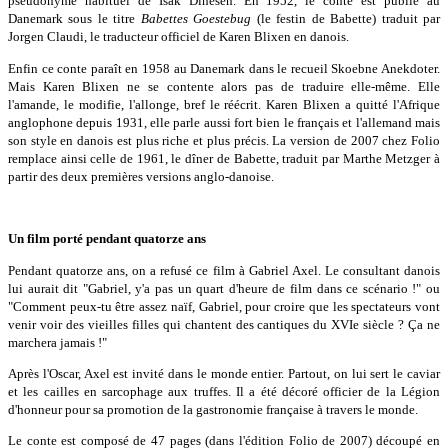
pseudonyme habituel de Isak Dinesen. En 1952, le conte est publié au
Danemark sous le titre
Babettes Goestebug
(le festin de Babette) traduit par
Jorgen Claudi, le traducteur officiel de Karen Blixen en danois.
Enfin ce conte paraît en 1958 au Danemark dans le recueil Skoebne Anekdoter.
Mais Karen Blixen ne se contente alors pas de traduire elle-même. Elle
l'amande, le modifie, l'allonge, bref le réécrit. Karen Blixen a quitté l'Afrique
anglophone depuis 1931, elle parle aussi fort bien le français et l'allemand mais
son style en danois est plus riche et plus précis. La version de 2007 chez Folio
remplace ainsi celle de 1961, le dîner de Babette, traduit par Marthe Metzger à
partir des deux premières versions anglo-danoise.
Un film porté pendant quatorze ans
Pendant quatorze ans, on a refusé ce film à Gabriel Axel. Le consultant danois
lui aurait dit "Gabriel, y'a pas un quart d'heure de film dans ce scénario !" ou
"Comment peux-tu être assez naïf, Gabriel, pour croire que les spectateurs vont
venir voir des vieilles filles qui chantent des cantiques du XVIe siècle ? Ça ne
marchera jamais !"
Après l'Oscar, Axel est invité dans le monde entier. Partout, on lui sert le caviar
et les cailles en sarcophage aux truffes. Il a été décoré officier de la Légion
d'honneur pour sa promotion de la gastronomie française à travers le monde.
Le conte est composé de 47 pages (dans l'édition Folio de 2007) découpé en