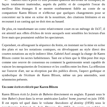
façon totalement inattendue, auprès du public et de conquérir l'oscar du
meilleur film étranger. Il se montre extrêmement fidèle au conte de sa
compatriote Karen Blixen et n'effectue que quelques changements pour se
concentrer sur la mise en scène de la nourriture, des citations littéraires et en
recourant à un casting qui ne doit rien au hasard.
De plus, en transformant un conte relativement court en un métrage de 1h37, il
est attentif aux effets d'échos de texte auxquels sont sensibles les lecteurs d'un
livre mais que pourraient oublier les spectateurs.
Cependant, en allongeant la séquence du festin, en insistant sur la mise en scène
des plats et sur les notations comiques, en développant au style direct des
courtes notations au style indirect libre, Gabriel Axel assagit la charge de Karen
Blixen contre les sectes luthériennes. Tant est si bien que le film peut être reçu
comme une oeuvre de consensus ou comment la gastronomie serait capable de
vaincre les mesquineries de l'existence et les conflits entre les êtres. La réflexion
sur l'oeuvre d'art, sur sa réception par des publics divers, l'aspect gothique et
symbolique de l'écriture de Karen Blixen, même un peu amoindris, sont
néanmoins présents.
Un conte écrit et réécrit par Karen Blixen
Karen Blixen écrit
Le festin de Babette
directement en anglais. Il parait sous le
titre
Babet's feast
dans la revue américaine
Ladies' home journal
en juin 1950.
Il est repris tel quel dans le volume
Anecdotes of destiny
(1958) sous le