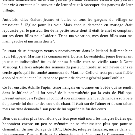
leur vie à entretenir le souvenir de leur père et à s'occuper des pauvres de leur
village.
Autrefois, elles étaient jeunes et belles et tous les garçons du village se
pressaient à l'église pour les voir. Mais chaque demande en mariage était
repoussée par le pasteur, fier de la petite secte dont il était le chef et comptant
sur ses deux filles pour l'aider : "Dans ma vocation, mes deux filles sont ma
main gauche et ma main droite".
Pourtant deux étrangers venus successivement dans le Jütland faillirent bien
ravir Filippa et Martine à la communauté. Lorenz Lowenhielm, jeune lieutenant
joueur et indiscipliné fut exilé par sa famille chez sa vieille tante à Norre
Vossborg. Celle-ci adepte des sermons du pasteur, introduisit son neveu dans ce
cercle après qu'il fut tombé amoureux de Martine. Celle-ci resta pourtant fidèle
à son père et le jeune lieutenant se promit de devenir général pour l'oublier.
Ce fut ensuite, Achille Papin, ténor français en tournée en Suède qui se rendit
dans le Jütland où il fut sauvé de la neurasthénie par la voix de Philippa.
L'ayant entendue à l'église, il comprit son immense talent et demanda à son père
de pouvoir lui donner des cours de chant. Il était sur de l'aimer et de son talent
mais martina demanda à son père de lui signifier la fin des cours.
Bien des années plus tard, alors que leur père était mort, les maigres fidèles qui
honoraient encore un peu sa mémoire ne se réunissaient plus que pour se
chamailler. Un soir d'orage de 1871, Babette, réfugiée française, arrive dans un
lieu sauvage. Fuyant Paris et la répression qui s'abat sur la Commune, elle