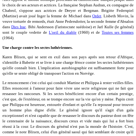
le choix de ses acteurs et actrices. La française Stephan Audran, ex compagne de
Chabrol, s'oppose aux actrices de Dreyer et Bergman. Brigitte Federspiel
(Martine) avait joué Inger la femme de Michael dans
Ordet
. Lisbeth Movin, la
veuve torturée de remords, était Anne Pedersdotter, la seconde femme d'Absalon
dans
Dies Irae
. Bibi Andersson (l'aristocrate suédoise) et Jarl Kulle (le général)
sont le couple vedette de
L'oeil du diable
(1960) et de
Toutes ses femmes
(1964).
Une charge contre les sectes luthériennes.
Karen Blixen, qui se sent en exil dans son pays après son retour d'Afrique,
s'identifie à Babette et se livre à une charge féroce contre les sectes luthériennes
qu'elle connaît bien. L'implication autobiographie est suffisamment forte pour
qu'elle se sente obligé de transposer l'action en Norvège.
Le renoncement c'est celui qui conduit Martine et Philippa à rester veilles filles.
Elles renoncent à l'amour pour faire vivre une secte religieuse qui ne fait que
ressasser les rancoeurs. Si les sectes bénéficient encore d'un certain prestige,
c'est que, de l'extérieur, on se trompe encore sur la vie qu'on y mène. Papin croit
que Philippa est heureuse, entourée d'enfant et qu'elle l'a repoussé pour trouver
un homme plus digne d'elle. Le général ignore qu'il s'agit d'un gala
exceptionnel et n'est capable que de ressasser le discours du pasteur dont on fête
le centenaire de la naissance, discours creux et vide mais qui lui a fort bien
réussi à la cour. Le discours du général n'est pas la morale de l'histoire. C'est,
comme le note Blixen, celui d'un général saoul qui fait semblant de croire qu'il