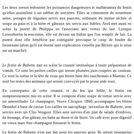
Les deux soeurs redoutent les puissances dangereuses et malfaisantes du festin
qu'elles assimilent à un sabbat de sorcières. Elles se contentent de nourriture
saine, potages de légumes servis aux pauvres, ordinaire de morue séchée et
soupe au pain et à la bière et gâteaux sec servis aux fidèles. Axel met aussi en
scène la pureté de Philippa en l'associant aux vertus du lait. Lorsque
Lowenhielm la rencontre, elle est devant un bidon que l'on remplit de lait. La
pureté dont elle bénéficie par contiguïté provoque le coup de foudre du
lieutenant (alors qu'il est donné sans explication visuelle par Blixen qui le situe
sur un marché).
Le festin de Babett
e met en scène la cruauté intrinsèque à toute préparation de
viande. Ce sont les petites cailles qui seront plumées puis coupées au couteau.
Ce sont la tortue et la tête de veau qui feront faire des cauchemars à Martine. Ce
sont les restes des animaux qui seront convoyés par le jeune aide roux.
En contrepartie de cette cruauté, et du feu qui brûle, le festin est
somptueusement mis en scène. Il se compose d'une soupe de tortue servie avec
un amontillado. Le champagne, Veuve Clicquot 1860, accompagne les blinis
Demidof à base de caviar. Les cailles en sarcophage, invention de Babette, sont
servies avec un Clos Vougeot. Elles sont suivies d'un plat de salade d'endives,
de fromage, d'un gâteau, un baba au rhum et de fruits. Un café avec pour digestif
un vieux marc fine champagne finissent le festin.
Le festin de Babette n'est pas fait pour les pauvres gens. Ils seront néanmoins