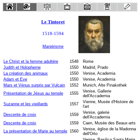
Le Tintoret
1518-1594
Maniérisme
Le Christ et la femme adultère
1548
Rome
Judith et Holopherne
1550
Madrid, Prado
La création des animaux
1550
Venise, Academia
Adam et Eve
1550
Venise, Academia
Mars et Vénus surpris par Vulcain
1552
Munich, Alte Pinakothek
Venise, Gallerie
Présentation de Jésus au temple
1555
dell'Accademia
Vienne, Musée d'Histoire de
Suzanne et les vieillards
1557
l'art
Venise, galerie
Descente de croix
1559
dell'Accademia
Descente de croix
1559
Caen, Musée des Beaux-arts
Venise, église de la Madonna
La présentation de Marie au temple
1560
dell'Orto
Venise, Basilica Santa Maria