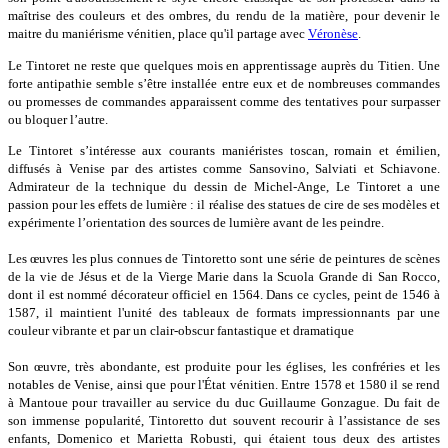
maîtrise des couleurs et des ombres, du rendu de la matière, pour devenir le
maitre du maniérisme vénitien, place qu'il partage avec
Véronèse
.
Le Tintoret ne reste que quelques mois en apprentissage auprès du Titien. Une
forte antipathie semble s’être installée entre eux et de nombreuses commandes
ou promesses de commandes apparaissent comme des tentatives pour surpasser
ou bloquer l’autre.
Le Tintoret s’intéresse aux courants maniéristes toscan, romain et émilien,
diffusés à Venise par des artistes comme Sansovino, Salviati et Schiavone.
Admirateur de la technique du dessin de Michel-Ange, Le Tintoret a une
passion pour les effets de lumière : il réalise des statues de cire de ses modèles et
expérimente l’orientation des sources de lumière avant de les peindre.
Les œuvres les plus connues de Tintoretto sont une série de peintures de scènes
de la vie de Jésus et de la Vierge Marie dans la Scuola Grande di San Rocco,
dont il est nommé décorateur officiel en 1564. Dans ce cycles, peint de 1546 à
1587, il maintient l'unité des tableaux de formats impressionnants par une
couleur vibrante et par un clair-obscur fantastique et dramatique
Son œuvre, très abondante, est produite pour les églises, les confréries et les
notables de Venise, ainsi que pour l'État vénitien. Entre 1578 et 1580 il se rend
à Mantoue pour travailler au service du duc Guillaume Gonzague. Du fait de
son immense popularité, Tintoretto dut souvent recourir à l’assistance de ses
enfants, Domenico et Marietta Robusti, qui étaient tous deux des artistes