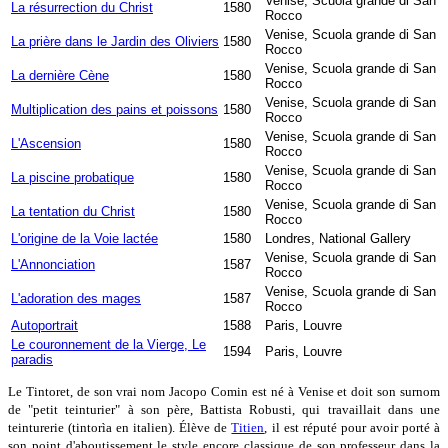
Venise, Scuola grande di San
La résurrection du Christ
1580
Rocco
Venise, Scuola grande di San
La prière dans le Jardin des Oliviers
1580
Rocco
Venise, Scuola grande di San
La dernière Cène
1580
Rocco
Venise, Scuola grande di San
Multiplication des pains et poissons
1580
Rocco
Venise, Scuola grande di San
L'Ascension
1580
Rocco
Venise, Scuola grande di San
La piscine probatique
1580
Rocco
Venise, Scuola grande di San
La tentation du Christ
1580
Rocco
L'origine de la Voie lactée
1580
Londres, National Gallery
Venise, Scuola grande di San
L'Annonciation
1587
Rocco
Venise, Scuola grande di San
L'adoration des mages
1587
Rocco
Autoportrait
1588
Paris, Louvre
Le couronnement de la Vierge, Le
1594
Paris, Louvre
paradis
Le Tintoret, de son vrai nom Jacopo Comin est né à Venise et doit son surnom
de "petit teinturier" à son père, Battista Robusti, qui travaillait dans une
teinturerie (tintorìa en italien). Élève de
Titien
, il est réputé pour avoir porté à
son point d'aboutissement le style encore classique de son professeur dans la