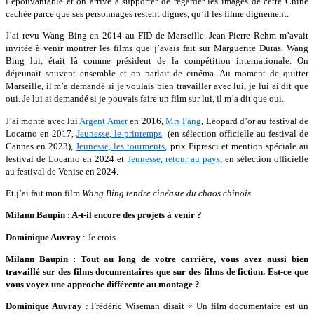
l’épouvantable et on arrive à supporter de regarder les images de cette Chine
cachée parce que ses personnages restent dignes, qu’il les filme dignement.
J’ai revu Wang Bing en 2014 au FID de Marseille. Jean-Pierre Rehm m’avait
invitée à venir montrer les films que j’avais fait sur Marguerite Duras. Wang
Bing lui, était là comme président de la compétition internationale. On
déjeunait souvent ensemble et on parlait de cinéma. Au moment de quitter
Marseille, il m’a demandé si je voulais bien travailler avec lui, je lui ai dit que
oui. Je lui ai demandé si je pouvais faire un film sur lui, il m’a dit que oui.
J’ai monté avec lui
Argent Amer
en 2016,
Mrs Fang
, Léopard d’or au festival de
Locarno en 2017,
Jeunesse, le printemps
(en sélection officielle au festival de
Cannes en 2023),
Jeunesse, les tourments
, prix Fipresci et mention spéciale au
festival de Locarno en 2024 et
Jeunesse, retour au pays
, en sélection officielle
au festival de Venise en 2024.
Et j’ai fait mon film
Wang Bing tendre cinéaste du chaos chinois.
Milann Baupin : A-t-il encore des projets à venir ?
Dominique Auvray
: Je crois.
Milann Baupin : Tout au long de votre carrière, vous avez aussi bien
travaillé sur des films documentaires que sur des films de fiction. Est-ce que
vous voyez une approche différente au montage ?
Dominique Auvray
: Frédéric Wiseman disait « Un film documentaire est un