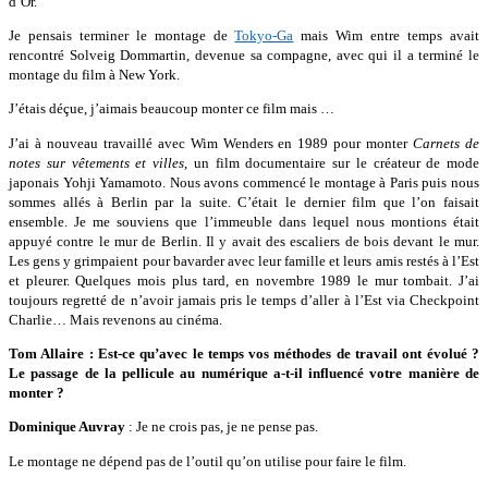
d’Or.
Je pensais terminer le montage de
Tokyo-Ga
mais Wim entre temps avait
rencontré Solveig Dommartin, devenue sa compagne, avec qui il a terminé le
montage du film à New York.
J’étais déçue, j’aimais beaucoup monter ce film mais …
J’ai à nouveau travaillé avec Wim Wenders en 1989 pour monter
Carnets de
notes sur vêtements et villes
, un film documentaire sur le créateur de mode
japonais Yohji Yamamoto. Nous avons commencé le montage à Paris puis nous
sommes allés à Berlin par la suite. C’était le dernier film que l’on faisait
ensemble. Je me souviens que l’immeuble dans lequel nous montions était
appuyé contre le mur de Berlin. Il y avait des escaliers de bois devant le mur.
Les gens y grimpaient pour bavarder avec leur famille et leurs amis restés à l’Est
et pleurer. Quelques mois plus tard, en novembre 1989 le mur tombait. J’ai
toujours regretté de n’avoir jamais pris le temps d’aller à l’Est via Checkpoint
Charlie… Mais revenons au cinéma.
Tom Allaire : Est-ce qu’avec le temps vos méthodes de travail ont évolué ?
Le passage de la pellicule au numérique a-t-il influencé votre manière de
monter ?
Dominique Auvray
: Je ne crois pas, je ne pense pas.
Le montage ne dépend pas de l’outil qu’on utilise pour faire le film.