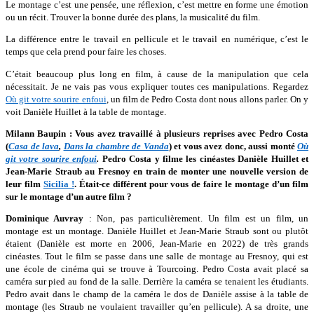
Le montage c’est une pensée, une réflexion, c’est mettre en forme une émotion
ou un récit. Trouver la bonne durée des plans, la musicalité du film.
La différence entre le travail en pellicule et le travail en numérique, c’est le
temps que cela prend pour faire les choses.
C’était beaucoup plus long en film, à cause de la manipulation que cela
nécessitait. Je ne vais pas vous expliquer toutes ces manipulations. Regardez
Où git votre sourire enfoui
, un film de Pedro Costa dont nous allons parler. On y
voit Danièle Huillet à la table de montage.
Milann Baupin : Vous avez travaillé à plusieurs reprises avec Pedro Costa
(
Casa de lava
,
Dans la chambre de Vanda
) et vous avez donc, aussi monté
Où
git votre sourire enfoui
.
Pedro Costa y filme les cinéastes Danièle Huillet et
Jean-Marie Straub au Fresnoy en train de monter une nouvelle version de
leur film
Sicilia !
. Était-ce différent pour vous de faire le montage d’un film
sur le montage d’un autre film ?
Dominique Auvray
: Non, pas particulièrement. Un film est un film, un
montage est un montage. Danièle Huillet et Jean-Marie Straub sont ou plutôt
étaient (Danièle est morte en 2006, Jean-Marie en 2022) de très grands
cinéastes. Tout le film se passe dans une salle de montage au Fresnoy, qui est
une école de cinéma qui se trouve à Tourcoing. Pedro Costa avait placé sa
caméra sur pied au fond de la salle. Derrière la caméra se tenaient les étudiants.
Pedro avait dans le champ de la caméra le dos de Danièle assise à la table de
montage (les Straub ne voulaient travailler qu’en pellicule). A sa droite, une