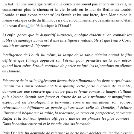
En fait j’ai une nostalgie terrible que ceux-là ne soient pas encore au travail, ne
commentent plus le cinéma et la vie, le soir où le mur de Berlin est tombé,
Louido et moi avons rencontré les Straub et bu une bière, Jean-Marie avec la
même voix que celle du film nous a a dit en commentaire que maintenant c’était
« le veau d’or »
2
de l’Atlantique à l’Oural !
3) enfin parce que le dispositif lumineux, quoique évident si on connaît les
tables de montage 35mm est d’une intelligence redoutable et que Pedro Costa
voulait me mettre à l’épreuve.
Intelligence de l’outil lui-même, la lampe de la table s’éteint quand le film
défile et que l’image apparaît sur l’écran pour permettre de la voir mieux
quand bien même Straub continue de parler malgré les injonctions au silence
de Danièle.
Pénombre de la salle, légèrement dramatisée silhouettant les deux corps devant
l’écran mais aussi redoublant le dispositif, cette porte à droite de la table,
donnant sur une coursive qui s’ouvre puis se ferme comme la lampe, s’allume
puis s’éteint. Straub sort fumer et éructe de sa voix traînante et magnifique,
expliquant ou s’expliquant à lui-même, comme un entraîneur son équipe,
reformulant indéfiniment sa pensée qui est aussi celle de Danièle, il éclaire
l’image qui bégaie sur la table, la redessine, la remet en perspective, convoque
Kafka et la trahison ignoble affligée à une de ses phrases les plus connues :
Dans le combat entre toi et le monde, choisis le monde …
Puis Danièle lui demande de refermer la porte pour décider de l’endroit exact