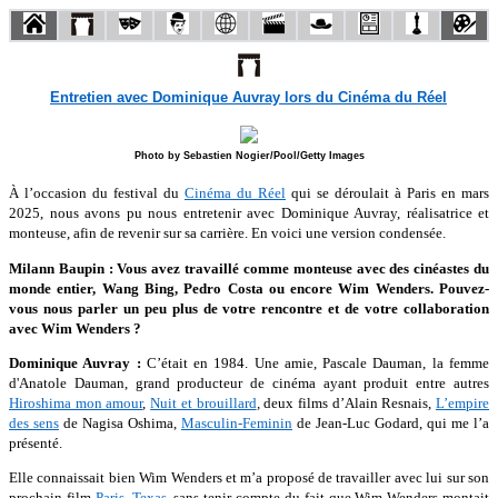
Entretien avec Dominique Auvray lors du Cinéma du Réel
Photo by Sebastien Nogier/Pool/Getty Images
À l’occasion du festival du
Cinéma du Réel
qui se déroulait à Paris en mars
2025, nous avons pu nous entretenir avec Dominique Auvray, réalisatrice et
monteuse, afin de revenir sur sa carrière. En voici une version condensée.
Milann Baupin : Vous avez travaillé comme monteuse avec des cinéastes du
monde entier, Wang Bing, Pedro Costa ou encore Wim Wenders. Pouvez-
vous nous parler un peu plus de votre rencontre et de votre collaboration
avec Wim Wenders ?
Dominique Auvray :
C’était en 1984. Une amie, Pascale Dauman, la femme
d'Anatole Dauman, grand producteur de cinéma ayant produit entre autres
Hiroshima mon amour
,
Nuit et brouillard
,
deux films d’Alain Resnais,
L’empire
des sens
de Nagisa Oshima,
Masculin-Feminin
de Jean-Luc Godard, qui me l’a
présenté.
Elle connaissait bien Wim Wenders et m’a proposé de travailler avec lui sur son
prochain film
Paris, Texas
, sans tenir compte du fait que Wim Wenders montait