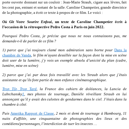
porte ouverte donnant sur un couloir : Jean-Marie Straub, cigare aux lèvres, fait
les cent pas, entrant et sortant de la salle. Caroline Champetier, grande directrice
de la photographie, a écrit ce texte à propos de ce film. Le voici :
Où Gît Votre Sourire Enfoui
, un texte de Caroline Champetier écrit à
l’occasion de la rétrospective Pedro Costa à Paris en juin 2022.
Pourquoi Pedro Costa, je précise que nous ne nous connaissons pas, me
demande-t-il de parler de ce film ?
1) parce que j’ai toujours clamé mon admiration sans borne pour
Dans la
chambre de Vanda
, le film m’ayant dessillée sur la façon dont la mise en scène
doit user de la lumière, j’y vois un exemple absolu d’unicité du plan (cadre,
lumière, mise en scène)
2) parce que j’ai par deux fois travaillé avec les Straub alors que j’étais
assistante et qu’ils font partie de mon enfance cinématographique.
Trop Tôt, Trop Tard
, la France des cahiers de doléances, la Lancia de
Lubtchansky
1
, mes photos de tournage, Danièle réveillant Straub en lui
annonçant qu’il y avait des culottes de gendarmes dans le ciel. J’étais dans la
chambre à côté.
Puis
Amerika Rapport de Classe
, 2 mois et demi de tournage à Hambourg, 11
nuits d'affilée, une cinquantaine de photographies des lieux et des
comédiens/personnages, l’interdiction de tuer les insectes …