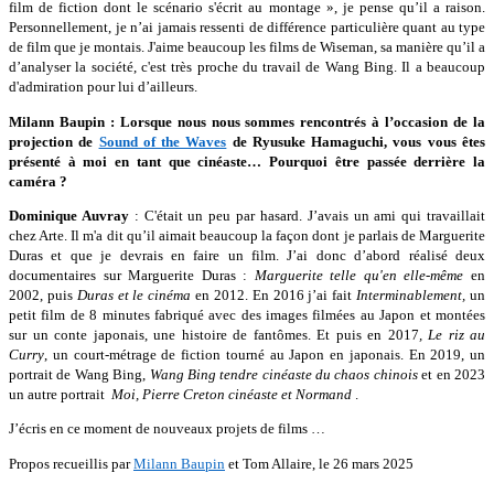
film de fiction dont le scénario s'écrit au montage », je pense qu’il a raison.
Personnellement, je n’ai jamais ressenti de différence particulière quant au type
de film que je montais. J'aime beaucoup les films de Wiseman, sa manière qu’il a
d’analyser la société, c'est très proche du travail de Wang Bing. Il a beaucoup
d'admiration pour lui d’ailleurs.
Milann Baupin : Lorsque nous nous sommes rencontrés à l’occasion de la
projection de
Sound of the Waves
de Ryusuke Hamaguchi, vous vous êtes
présenté à moi en tant que cinéaste… Pourquoi être passée derrière la
caméra ?
Dominique Auvray
: C'était un peu par hasard. J’avais un ami qui travaillait
chez Arte. Il m'a dit qu’il aimait beaucoup la façon dont je parlais de Marguerite
Duras et que je devrais en faire un film. J’ai donc d’abord réalisé deux
documentaires sur Marguerite Duras :
Marguerite telle qu'en elle-même
en
2002, puis
Duras et le cinéma
en 2012. En 2016 j’ai fait
Interminablement,
un
petit film de 8 minutes fabriqué avec des images filmées au Japon et montées
sur un conte japonais, une histoire de fantômes. Et puis en 2017
, Le riz au
Curry
, un court-métrage de fiction tourné au Japon en japonais. En 2019, un
portrait de Wang Bing,
Wang Bing tendre cinéaste du chaos chinois
et en 2023
un autre portrait
Moi, Pierre Creton cinéaste et Normand
.
J’écris en ce moment de nouveaux projets de films …
Propos recueillis par
Milann Baupin
et Tom Allaire, le 26 mars 2025