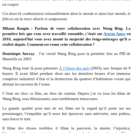
où couper.
Ces deux-là combattaient inlassablement dans le monde et dans leur monde, le
film en est la trace ahurie et somptueuse.
Milann Baupin : Parlons de votre collaboration avec Wang Bing. La
première fois que vous avez travaillé ensemble, c'était sur
Argent Amer
en
2016, aujourd’hui vous avez monté la majorité des longs-métrages qu’il a
réalisé depuis. Comment est venue cette collaboration ?
Dominique Auvray
: J’ai croisé Wang Bing pour la première fois au FID de
Marseille en 2003.
Wang Bing était là pour présenter
À l’Ouest des rails
(2003), une fresque de 9
heures. Il avait filmé pendant deux ans les dernières heures d’un immense
complexe industriel d’état et la destruction du quartier d’habitation voisin qui
abritait les ouvriers de l’usine.
C’était un choc ce film, un choc de cinéma. Depuis j’ai vu tous les films de
Wang Bing, tous éblouissants, tous terriblement émouvants.
La grande qualité pour moi de ses films est le regard qu’il porte sur ses
personnages, l’empathie qu’il nous fait éprouver, sans mièvrerie, sans pathos,
sans forcer le trait.
Il filme des choses terribles, il filme la pauvreté, la misère, l’injustice,