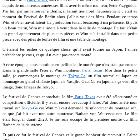
depuis de nombreuses années ses films avec le même monteur, Peter Przygodda.
J’ai fini par me retrouver à Berlin, il faisait très froid, heureusement c’était au
moment du Festival de Berlin alors j’allais voir des films. Pendant ce temps
Wim et Peter travaillaient. La production tenait beaucoup à ma présence. Et puis
un beau matin, Wim m’a invité à venir dans la salle de montage. En fait c’était
un grand appartement de plusieurs pièces et Wim m’a installé dans une petite
pièce avec des piles de boîtes de film et une table de montage.
C’étaient les rushes de quelque chose qu’il avait tourné au Japon, l’année
précédente je crois, et qu’il n’avait pas encore monté.
A cette époque, nous montions en pellicule ; le numérique n’existait pas encore.
Dans la grande salle Peter et Wim montaient
Paris, Texas
. Moi dans la petite
salle, je commençais le montage de
Tokyo-Ga
, un film tourné au Japon en
hommage au grand cinéaste japonais Yasujiro Ozu.
Ga
en japonais ça veut dire
image, donc Images de Tokyo…
Le festival de Cannes approchait, le film
Paris, Texas
avait été sélectionné en
compétition officielle, il y avait encore beaucoup à faire. J’ai donc arrêté mon
travail sur
Tokyo-Ga
car Wim m’avait demandé de m’occuper du montage son,
ce que j’ai fait avec une autre monteuse, Barbara von Weitershausen. Le film
était long, il durait 2h28. Je me suis occupé de la première moitié du film,
Barbara de la deuxième.
Et puis ce fut le festival de Cannes et le grand bonheur de recevoir la Palme