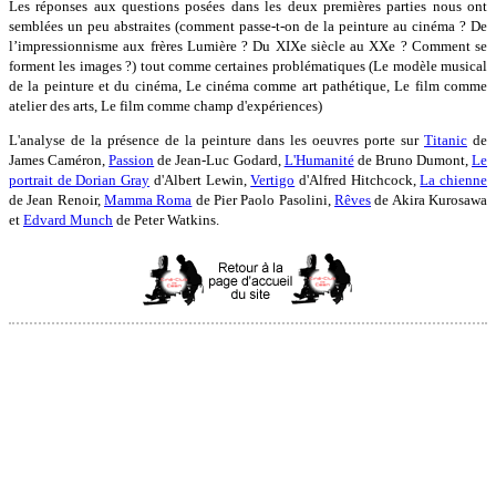
Les réponses aux questions posées dans les deux premières parties nous ont
semblées un peu abstraites (comment passe-t-on de la peinture au cinéma ? De
l’impressionnisme aux frères Lumière ? Du XIXe siècle au XXe ? Comment se
forment les images ?) tout comme certaines problématiques (Le modèle musical
de la peinture et du cinéma, Le cinéma comme art pathétique, Le film comme
atelier des arts, Le film comme champ d'expériences)
L'analyse de la présence de la peinture dans les oeuvres porte sur
Titanic
de
James Caméron,
Passion
de Jean-Luc Godard,
L'Humanité
de Bruno Dumont,
Le
portrait de Dorian Gray
d'Albert Lewin,
Vertigo
d'Alfred Hitchcock,
La chienne
de Jean Renoir,
Mamma Roma
de Pier Paolo Pasolini,
Rêves
de Akira Kurosawa
et
Edvard Munch
de Peter Watkins.