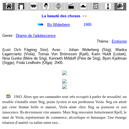
La beauté des choses
Bo Widerberg
1995
Genre :
Drame de l'adolescence
Thème :
Erotisme
(Lust Och Fägring Stor). Avec : Johan Widerberg (Stig), Marika
Lagercrantz (Viola), Tomas Von Brömssen (Kjell), Karin Huldt (Lisbet),
Nina Gunke (Mère de Stig), Kenneth Milldoff (Père de Stig), Bjorn Kjellman
(Sigge), Frida Lindholm (Olga). 2h05.
1943. Alors que ses camarades sont très occupés à parler de sexualité, un
trouble s'installe entre Stig, jeune lycéen et son professeur Viola. Stig est attiré
par cette femme belle et mature, Viola aime chez Stig sa jeunesse et son
innocence. Ils deviennent vite amants. Mais Stig rencontre fortuitement Kjell, le
mari de Viola, représentant de commerce, alcoolique et fantasque. Une étrange
relation d’amitié va naître entre eux...