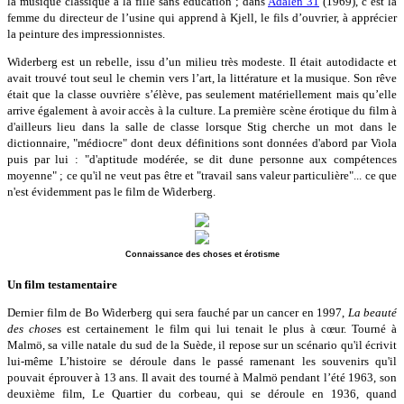
la musique classique à la fille sans éducation ; dans
Adalen 31
(1969), c’est la
femme du directeur de l’usine qui apprend à Kjell, le fils d’ouvrier, à apprécier
la peinture des impressionnistes.
Widerberg est un rebelle, issu d’un milieu très modeste. Il était autodidacte et
avait trouvé tout seul le chemin vers l’art, la littérature et la musique. Son rêve
était que la classe ouvrière s’élève, pas seulement matériellement mais qu’elle
arrive également à avoir accès à la culture. La première scène érotique du film à
d'ailleurs lieu dans la salle de classe lorsque Stig cherche un mot dans le
dictionnaire, "médiocre" dont deux définitions sont données d'abord par Viola
puis par lui : "d'aptitude modérée, se dit dune personne aux compétences
moyenne" ; ce qu'il ne veut pas être et "travail sans valeur particulière"... ce que
n'est évidemment pas le film de Widerberg.
Connaissance des choses et érotisme
Un film testamentaire
Dernier film de Bo Widerberg qui sera fauché par un cancer en 1997,
La beauté
des chose
s est certainement le film qui lui tenait le plus à cœur. Tourné à
Malmö, sa ville natale du sud de la Suède, il repose sur un scénario qu'il écrivit
lui-même L’histoire se déroule dans le passé ramenant les souvenirs qu'il
pouvait éprouver à 13 ans. Il avait des tourné à Malmö pendant l’été 1963, son
deuxième film, Le Quartier du corbeau, qui se déroule en 1936, quand