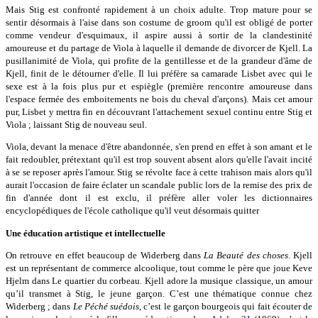
Mais Stig est confronté rapidement à un choix adulte. Trop mature pour se
sentir désormais à l'aise dans son costume de groom qu'il est obligé de porter
comme vendeur d'esquimaux, il aspire aussi à sortir de la clandestinité
amoureuse et du partage de Viola à laquelle il demande de divorcer de Kjell. La
pusillanimité de Viola, qui profite de la gentillesse et de la grandeur d'âme de
Kjell, finit de le détourner d'elle. Il lui préfère sa camarade Lisbet avec qui le
sexe est à la fois plus pur et espiègle (première rencontre amoureuse dans
l'espace fermée des emboitements ne bois du cheval d'arçons). Mais cet amour
pur, Lisbet y mettra fin en découvrant l'attachement sexuel continu entre Stig et
Viola ; laissant Stig de nouveau seul.
Viola, devant la menace d'être abandonnée, s'en prend en effet à son amant et le
fait redoubler, prétextant qu'il est trop souvent absent alors qu'elle l'avait incité
à se se reposer après l'amour. Stig se révolte face à cette trahison mais alors qu'il
aurait l'occasion de faire éclater un scandale public lors de la remise des prix de
fin d'année dont il est exclu, il préfère aller voler les dictionnaires
encyclopédiques de l'école catholique qu'il veut désormais quitter
Une éducation artistique et intellectuelle
On retrouve en effet beaucoup de Widerberg dans
La Beauté des choses
. Kjell
est un représentant de commerce alcoolique, tout comme le père que joue Keve
Hjelm dans Le quartier du corbeau. Kjell adore la musique classique, un amour
qu’il transmet à Stig, le jeune garçon. C’est une thématique connue chez
Widerberg ; dans
Le Péché suédois
, c’est le garçon bourgeois qui fait écouter de