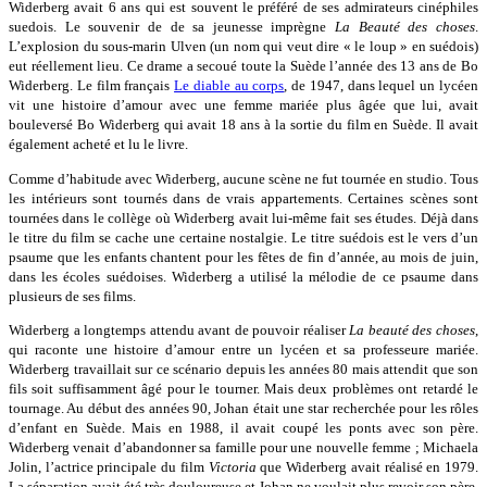
Widerberg avait 6 ans qui est souvent le préféré de ses admirateurs cinéphiles
suedois. Le souvenir de de sa jeunesse imprègne
La Beauté des choses
.
L’explosion du sous-marin Ulven (un nom qui veut dire « le loup » en suédois)
eut réellement lieu. Ce drame a secoué toute la Suède l’année des 13 ans de Bo
Widerberg. Le film français
Le diable au corps
, de 1947, dans lequel un lycéen
vit une histoire d’amour avec une femme mariée plus âgée que lui, avait
bouleversé Bo Widerberg qui avait 18 ans à la sortie du film en Suède. Il avait
également acheté et lu le livre.
Comme d’habitude avec Widerberg, aucune scène ne fut tournée en studio. Tous
les intérieurs sont tournés dans de vrais appartements. Certaines scènes sont
tournées dans le collège où Widerberg avait lui-même fait ses études. Déjà dans
le titre du film se cache une certaine nostalgie. Le titre suédois est le vers d’un
psaume que les enfants chantent pour les fêtes de fin d’année, au mois de juin,
dans les écoles suédoises. Widerberg a utilisé la mélodie de ce psaume dans
plusieurs de ses films.
Widerberg a longtemps attendu avant de pouvoir réaliser
La beauté des choses
,
qui raconte une histoire d’amour entre un lycéen et sa professeure mariée.
Widerberg travaillait sur ce scénario depuis les années 80 mais attendit que son
fils soit suffisamment âgé pour le tourner. Mais deux problèmes ont retardé le
tournage. Au début des années 90, Johan était une star recherchée pour les rôles
d’enfant en Suède. Mais en 1988, il avait coupé les ponts avec son père.
Widerberg venait d’abandonner sa famille pour une nouvelle femme ; Michaela
Jolin, l’actrice principale du film
Victoria
que Widerberg avait réalisé en 1979.
La séparation avait été très douloureuse et Johan ne voulait plus revoir son père.