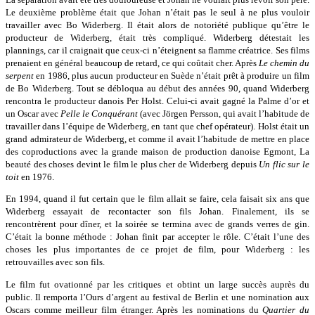
Le deuxième problème était que Johan n’était pas le seul à ne plus vouloir
travailler avec Bo Widerberg. Il était alors de notoriété publique qu’être le
producteur de Widerberg, était très compliqué. Widerberg détestait les
plannings, car il craignait que ceux-ci n’éteignent sa flamme créatrice. Ses films
prenaient en général beaucoup de retard, ce qui coûtait cher. Après
Le chemin du
serpent
en 1986, plus aucun producteur en Suède n’était prêt à produire un film
de Bo Widerberg. Tout se débloqua au début des années 90, quand Widerberg
rencontra le producteur danois Per Holst. Celui-ci avait gagné la Palme d’or et
un Oscar avec
Pelle le Conquérant
(avec Jörgen Persson, qui avait l’habitude de
travailler dans l’équipe de Widerberg, en tant que chef opérateur). Holst était un
grand admirateur de Widerberg, et comme il avait l’habitude de mettre en place
des coproductions avec la grande maison de production danoise Egmont, La
beauté des choses devint le film le plus cher de Widerberg depuis
Un flic sur le
toit
en 1976.
En 1994, quand il fut certain que le film allait se faire, cela faisait six ans que
Widerberg essayait de recontacter son fils Johan. Finalement, ils se
rencontrèrent pour dîner, et la soirée se termina avec de grands verres de gin.
C’était la bonne méthode : Johan finit par accepter le rôle. C’était l’une des
choses les plus importantes de ce projet de film, pour Widerberg : les
retrouvailles avec son fils.
Le film fut ovationné par les critiques et obtint un large succès auprès du
public. Il remporta l’Ours d’argent au festival de Berlin et une nomination aux
Oscars comme meilleur film étranger. Après les nominations du
Quartier du