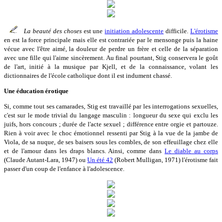
La beauté des choses
est une
initiation adolescente
difficile.
L'érotisme
en est la force principale mais elle est contrariée par le mensonge puis la haine
vécue avec l'être aimé, la douleur de perdre un frère et celle de la séparation
avec une fille qui l'aime sincèrement. Au final pourtant, Stig conservera le goût
de l'art, initié à la musique par Kjell, et de la connaissance, volant les
dictionnaires de l'école catholique dont il est indument chassé.
Une éducation érotique
Si, comme tout ses camarades, Stig est travaillé par les interrogations sexuelles,
c'est sur le mode trivial du langage masculin : longueur du sexe qui exclu les
juifs, hors concours ; durée de l'acte sexuel ; différence entre orgie et partouze.
Rien à voir avec le choc émotionnel ressenti par Stig à la vue de la jambe de
Viola, de sa nuque, de ses baisers sous les combles, de son effeuillage chez elle
et de l'amour dans les draps blancs. Ainsi, comme dans
Le diable au corps
(Claude Autant-Lara, 1947) ou
Un été 42
(Robert Mulligan, 1971) l'érotisme fait
passer d'un coup de l'enfance à l'adolescence.