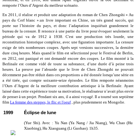
remporte l’Ours d’Argent du meilleur scénario.
En 2011, il réalise et produit une adaptation du roman de Chen Zhongshi « Au
pays du Cerf blanc ».un livre important en Chine, un très grand succès, qui
porte sur l’histoire du pays, et donc l’adaptation inquiétait grandement le
bureau de la censure. Il renonce à une partie du livre pour évoquer seulement la
période qui va de 1912 à 1938. C'est une production très lourde, une
reconstitution historique complexe, avec une figuration importante. La censure
exige de très nombreuses coupes. Après sept versions successives, la dernière
dure cinq heures. Mais quand le film est sélectionné pour le Festival de Berlin,
en 2012, ont paniqué et ont demandé encore des coupes. Le film montré à la
Berlinale est comme vidé de toute sa substance, d’une durée d’à peine trois
heures. La preuve par l’absurde que le livre de Chen Zhongshi ne pouvait
décemment pas être réduit dans ces proportions a été donnée lorsqu’une série en
a été tirée, qui compte soixante-seize épisodes. Le film remporte néanmoins
l’Ours d’Argent de la meilleure contribution artistique à la Berlinale. Ayant
laissé dans cette expérience toute sa motivation, le réalisateur n’avait plus envie
de penser à un projet. Pendant six ans, il a ainsi voyagé. Il a tourné son septième
film
La femme des steppes, le flic et l'oeuf
, plus prudemment en Mongolie.
1999
Éclipse de lune
(Yue Shi). Avec : Yu Nan (Ya Nang / Jia Niang), Wu Chao (Hu
Xiaobing), Hu Xiaoguang (Li Guohao). 1h35.