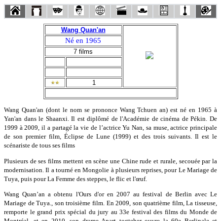
Wang Quan'an
Né en 1965
7 films
1
Wang Quan'an (dont le nom se prononce Wang Tchuen an) est né en 1965 à
Yan'an dans le Shaanxi. Il est diplômé de l'Académie de cinéma de Pékin. De
1999 à 2009, il a partagé la vie de l’actrice Yu Nan, sa muse, actrice principale
de son premier film, Éclipse de Lune (1999) et des trois suivants. Il est le
scénariste de tous ses films
Plusieurs de ses films mettent en scène une Chine rude et rurale, secouée par la
modernisation. Il a tourné en Mongolie à plusieurs reprises, pour Le Mariage de
Tuya, puis pour La Femme des steppes, le flic et l'œuf.
Wang Quan’an a obtenu l'Ours d'or en 2007 au festival de Berlin avec Le
Mariage de Tuya., son troisième film. En 2009, son quatrième film, La tisseuse,
remporte le grand prix spécial du jury au 33e festival des films du Monde de
Montréal, et en 2010, son drame Apart togteher ouvre la 60e Berlinale et