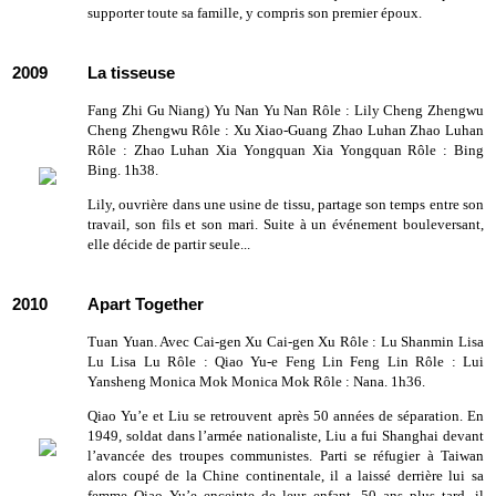
supporter toute sa famille, y compris son premier époux.
2009
La tisseuse
Fang Zhi Gu Niang) Yu Nan Yu Nan Rôle : Lily Cheng Zhengwu
Cheng Zhengwu Rôle : Xu Xiao-Guang Zhao Luhan Zhao Luhan
Rôle : Zhao Luhan Xia Yongquan Xia Yongquan Rôle : Bing
Bing. 1h38.
Lily, ouvrière dans une usine de tissu, partage son temps entre son
travail, son fils et son mari. Suite à un événement bouleversant,
elle décide de partir seule...
2010
Apart Together
Tuan Yuan. Avec Cai-gen Xu Cai-gen Xu Rôle : Lu Shanmin Lisa
Lu Lisa Lu Rôle : Qiao Yu-e Feng Lin Feng Lin Rôle : Lui
Yansheng Monica Mok Monica Mok Rôle : Nana. 1h36.
Qiao Yu’e et Liu se retrouvent après 50 années de séparation. En
1949, soldat dans l’armée nationaliste, Liu a fui Shanghai devant
l’avancée des troupes communistes. Parti se réfugier à Taiwan
alors coupé de la Chine continentale, il a laissé derrière lui sa
femme Qiao Yu’e enceinte de leur enfant. 50 ans plus tard, il