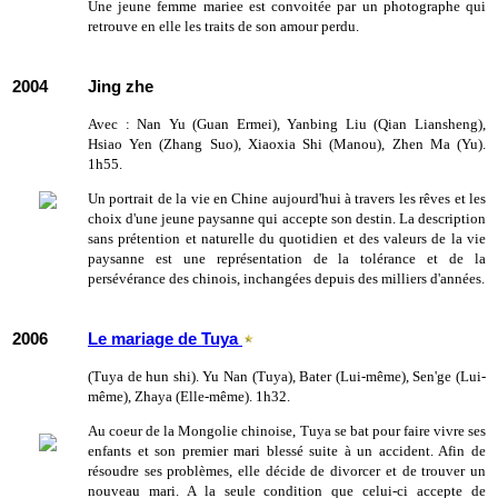
Une jeune femme mariee est convoitée par un photographe qui
retrouve en elle les traits de son amour perdu.
2004
Jing zhe
Avec : Nan Yu (Guan Ermei), Yanbing Liu (Qian Liansheng),
Hsiao Yen (Zhang Suo), Xiaoxia Shi (Manou), Zhen Ma (Yu).
1h55.
Un portrait de la vie en Chine aujourd'hui à travers les rêves et les
choix d'une jeune paysanne qui accepte son destin. La description
sans prétention et naturelle du quotidien et des valeurs de la vie
paysanne est une représentation de la tolérance et de la
persévérance des chinois, inchangées depuis des milliers d'années.
2006
Le mariage de Tuya
(Tuya de hun shi). Yu Nan (Tuya), Bater (Lui-même), Sen'ge (Lui-
même), Zhaya (Elle-même). 1h32.
Au coeur de la Mongolie chinoise, Tuya se bat pour faire vivre ses
enfants et son premier mari blessé suite à un accident. Afin de
résoudre ses problèmes, elle décide de divorcer et de trouver un
nouveau mari. A la seule condition que celui-ci accepte de