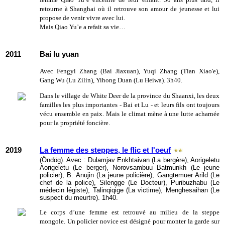
retourne à Shanghai où il retrouve son amour de jeunesse et lui
propose de venir vivre avec lui.
Mais Qiao Yu’e a refait sa vie…
2011
Bai lu yuan
Avec Fengyi Zhang (Bai Jiaxuan), Yuqi Zhang (Tian Xiao'e),
Gang Wu (Lu Zilin), Yihong Duan (Lu Heiwa). 3h40.
Dans le village de White Deer de la province du Shaanxi, les deux
familles les plus importantes - Bai et Lu - et leurs fils ont toujours
vécu ensemble en paix. Mais le climat mène à une lutte acharnée
pour la propriété foncière.
2019
La femme des steppes, le flic et l'oeuf
(Öndög). Avec : Dulamjav Enkhtaivan (La bergère), Aorigeletu
Aorigeletu (Le berger), Norovsambuu Batmunkh (Le jeune
policier), B. Anujin (La jeune policière), Gangtemuer Arild (Le
chef de la police), Silengge (Le Docteur), Puribuzhabu (Le
médecin légiste), Talinqiqige (La victime), Menghesaihan (Le
suspect du meurtre). 1h40.
Le corps d’une femme est retrouvé au milieu de la steppe
mongole. Un policier novice est désigné pour monter la garde sur