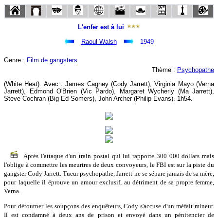
L'enfer est à lui
Raoul Walsh
1949
Genre :
Film de gangsters
Thème :
Psychopathe
(White Heat). Avec : James Cagney (Cody Jarrett), Virginia Mayo (Verna
Jarrett), Edmond O'Brien (Vic Pardo), Margaret Wycherly (Ma Jarrett),
Steve Cochran (Big Ed Somers), John Archer (Philip Evans). 1h54.
Après l'attaque d'un train postal qui lui rapporte 300 000 dollars mais
l'oblige à commettre les meurtres de deux convoyeurs, le FBI est sur la piste du
gangster Cody Jarrett. Tueur psychopathe, Jarrett ne se sépare jamais de sa mère,
pour laquelle il éprouve un amour exclusif, au détriment de sa propre femme,
Verna.
Pour détourner les soupçons des enquêteurs, Cody s'accuse d'un méfait mineur.
Il est condamné à deux ans de prison et envoyé dans un pénitencier de