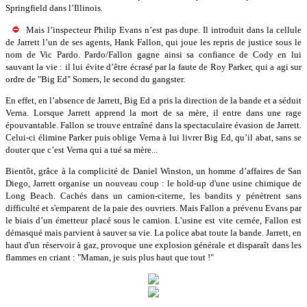
Springfield dans l’Illinois.
Mais l’inspecteur Philip Evans n’est pas dupe. Il introduit dans la cellule
de Jarrett l’un de ses agents, Hank Fallon, qui joue les repris de justice sous le
nom de Vic Pardo. Pardo/Fallon gagne ainsi sa confiance de Cody en lui
sauvant la vie : il lui évite d’être écrasé par la faute de Roy Parker, qui a agi sur
ordre de "Big Ed" Somers, le second du gangster.
En effet, en l’absence de Jarrett, Big Ed a pris la direction de la bande et a séduit
Verna. Lorsque Jarrett apprend la mort de sa mère, il entre dans une rage
épouvantable. Fallon se trouve entraîné dans la spectaculaire évasion de Jarrett.
Celui-ci élimine Parker puis oblige Verna à lui livrer Big Ed, qu’il abat, sans se
douter que c’est Verna qui a tué sa mère...
Bientôt, grâce à la complicité de Daniel Winston, un homme d’affaires de San
Diego, Jarrett organise un nouveau coup : le hold-up d'une usine chimique de
Long Beach. Cachés dans un camion-citerne, les bandits y pénètrent sans
difficulté et s'emparent de la paie des ouvriers. Mais Fallon a prévenu Evans par
le biais d’un émetteur placé sous le camion. L’usine est vite cernée, Fallon est
démasqué mais parvient à sauver sa vie. La police abat toute la bande. Jarrett, en
haut d'un réservoir à gaz, provoque une explosion générale et disparaît dans les
flammes en criant : "Maman, je suis plus haut que tout !"