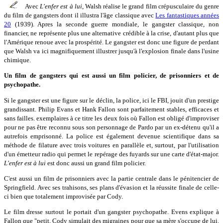
Avec
L'enfer est à lui
, Walsh réalise le grand film crépusculaire du genre
du film de gangsters dont il illustra l'âge classique avec
Les fantastiques années
20
(1939). Apres la seconde guerre mondiale, le gangster classique, non
financier, ne représente plus une alternative crédible à la crise, d'autant plus que
l'Amérique renoue avec la prospérité. Le gangster est donc une figure de perdant
que Walsh va ici magnifiquement illustrer jusqu'à l'explosion finale dans l'usine
chimique.
Un film de gangsters qui est aussi un film policier, de prisonniers et de
psychopathe.
Si le gangster est une figure sur le déclin, la police, ici le FBI, jouit d'un prestige
grandissant. Philip Evans et Hank Fallon sont parfaitement stables, efficaces et
sans failles. exemplaires à ce titre les deux fois où Fallon est obligé d'improviser
pour ne pas être reconnu sous son personnage de Pardo par un ex-détenu qu'il a
autrefois emprisonné. La police est également devenue scientifique dans sa
méthode de filature avec trois voitures en parallèle et, surtout, par l'utilisation
d'un émetteur radio qui permet le repérage des fuyards sur une carte d'état-major.
L'enfer est à lui
est donc aussi un grand film policier.
C'est aussi un film de prisonniers avec la partie centrale dans le pénitencier de
Springfield. Avec ses trahisons, ses plans d'évasion et la réussite finale de celle-
ci bien que totalement improvisée par Cody.
Le film dresse surtout le portait d'un gangster psychopathe. Evens explique à
Fallon que "petit, Cody simulait des migraines pour que sa mère s'occupe de lui.