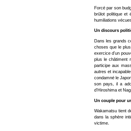
Forcé par son budg
brûlot politique e
humiliations vécues
Un discours polit
Dans les grands co
choses que le plus 
exercice d'un pouvo
plus le châtiment 
participe aux mas
autres et incapabl
condamné le Japon 
son pays, il a ad
d'Hiroshima et Naga
Un couple pour u
Wakamatsu tient don
dans la sphère int
victime.