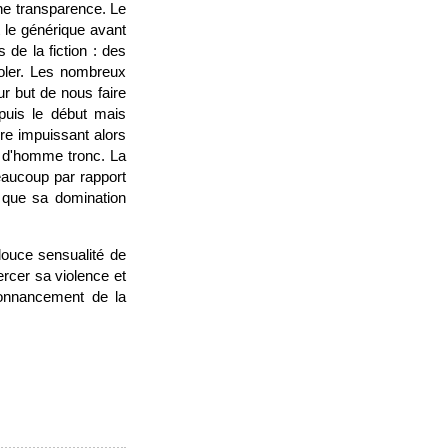
une transparence. Le
t le générique avant
de la fiction : des
oler. Les nombreux
ur but de nous faire
puis le début mais
dre impuissant alors
t d'homme tronc. La
eaucoup par rapport
 que sa domination
douce sensualité de
ercer sa violence et
donnancement de la