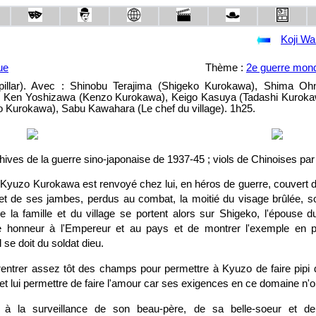
Koji W
ue
Thème :
2e guerre mond
rpillar). Avec : Shinobu Terajima (Shigeko Kurokawa), Shima Ohn
 Ken Yoshizawa (Kenzo Kurokawa), Keigo Kasuya (Tadashi Kuroka
Kurokawa), Sabu Kawahara (Le chef du village). 1h25.
ives de la guerre sino-japonaise de 1937-45 ; viols de Chinoises pa
t Kyuzo Kurokawa est renvoyé chez lui, en héros de guerre, couvert
et de ses jambes, perdus au combat, la moitié du visage brûlée, s
 la famille et du village se portent alors sur Shigeko, l'épouse du
e honneur à l'Empereur et au pays et de montrer l'exemple en 
se doit du soldat dieu.
rentrer assez tôt des champs pour permettre à Kyuzo de faire pipi d
t lui permettre de faire l'amour car ses exigences en ce domaine n'o
 à la surveillance de son beau-père, de sa belle-soeur et de