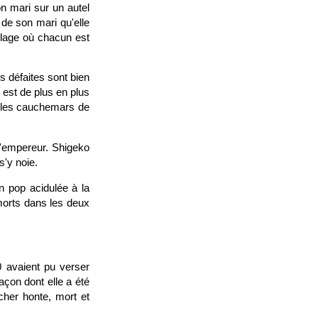
on mari sur un autel
 de son mari qu'elle
llage où chacun est
s défaites sont bien
o est de plus en plus
r les cauchemars de
l'empereur. Shigeko
s'y noie.
on pop acidulée à la
morts dans les deux
 avaient pu verser
açon dont elle a été
cher honte, mort et