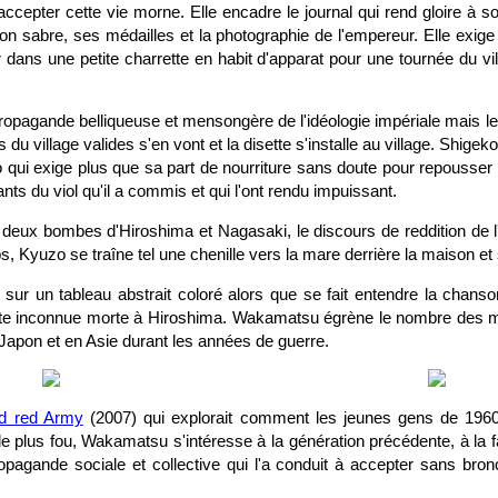
cepter cette vie morne. Elle encadre le journal qui rend gloire à s
n sabre, ses médailles et la photographie de l'empereur. Elle exige
 dans une petite charrette en habit d'apparat pour une tournée du vi
a propagande belliqueuse et mensongère de l'idéologie impériale mais le
du village valides s'en vont et la disette s'installe au village. Shigek
qui exige plus que sa part de nourriture sans doute pour repousse
nts du viol qu'il a commis et qui l'ont rendu impuissant.
s deux bombes d'Hiroshima et Nagasaki, le discours de reddition de 
s, Kyuzo se traîne tel une chenille vers la mare derrière la maison et 
 sur un tableau abstrait coloré alors que se fait entendre la chans
ette inconnue morte à Hiroshima. Wakamatsu égrène le nombre des 
 Japon et en Asie durant les années de guerre.
ed red Army
(2007) qui explorait comment les jeunes gens de 1960
le plus fou, Wakamatsu s'intéresse à la génération précédente, à la f
ropagande sociale et collective qui l'a conduit à accepter sans bron