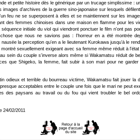
e et petite histoire dès le générique par un trucage simplissime : 
s images d'archives de la guerre sino-japonaise sur lesquels défilen
un feu ne se superposent à elles et se maintiennent sur les images 
t des femmes chinoises dans une maison en flamme pour les vi
 séquence initiale du viol qui viendront ponctuer le film n'ont pas po
 chose que nous ne savions pas : l'horreur en a été montrée de
la nausée la perception qu'en a le lieutenant Kurokawa jusqu'à le ren
ours montré sexuellement exigeant avec sa femme même réduit à l'éta
r au sein du couple s'inverse alors même si Wakamatsu réduit de b
ces que Shigeko, la femme, fait subir à son mari pour ne garder
in odieux et terrible du bourreau victime, Wakamatsu fait jouer la 
 presque acceptables entre le couple une fois que le mari ne peut ex
s des paysans au travail ou du fou qui vient troubler le bel or
e 24/02/2011