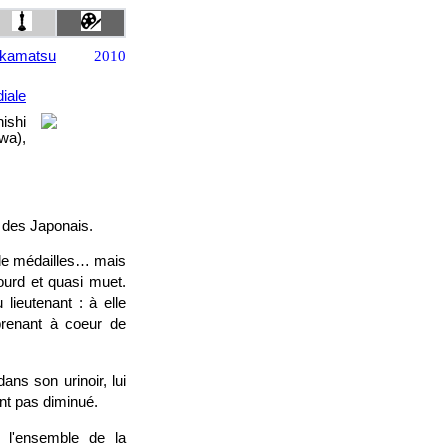
akamatsu
2010
iale
ishi
wa),
r des Japonais.
 de médailles… mais
ourd et quasi muet.
 lieutenant : à elle
prenant à coeur de
ans son urinoir, lui
nt pas diminué.
 l'ensemble de la