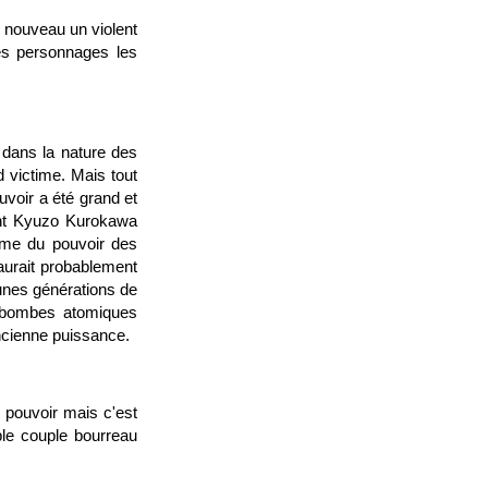
 nouveau un violent
ses personnages les
 dans la nature des
d victime. Mais tout
uvoir a été grand et
lent Kyuzo Kurokawa
ime du pouvoir des
aurait probablement
unes générations de
x bombes atomiques
ancienne puissance.
u pouvoir mais c'est
ble couple bourreau