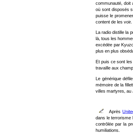
communauté, doit ac
où sont disposés so
puisse le promener
content de les voir.
La radio distille l
là, tous les hommes 
excédée par Kyuzo 
plus en plus obséda
Et puis ce sont le
travaille aux champ
Le générique défile
mémoire de la fill
villes martyres, au
Après
Unit
dans le terrorisme 
contrôlée par la p
humiliations.