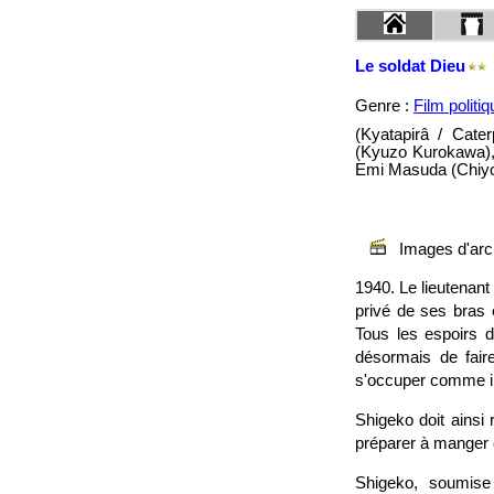
Le soldat Dieu
Genre :
Film politiq
(Kyatapirâ / Cate
(Kyuzo Kurokawa),
Emi Masuda (Chiyo 
Images d'arch
1940. Le lieutenan
privé de ses bras 
Tous les espoirs de
désormais de fair
s'occuper comme il 
Shigeko doit ainsi 
préparer à manger e
Shigeko, soumise