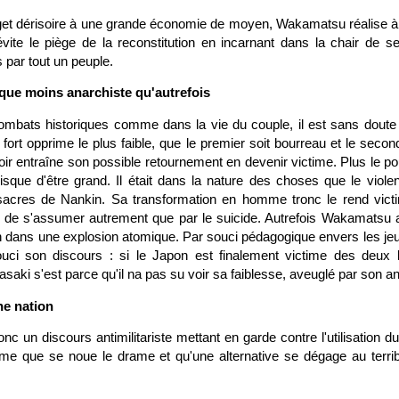
et dérisoire à une grande économie de moyen, Wakamatsu réalise à
t évite le piège de la reconstitution en incarnant dans la chair de 
 par tout un peuple.
ique moins anarchiste qu'autrefois
mbats historiques comme dans la vie du couple, il est sans doute
fort opprime le plus faible, que le premier soit bourreau et le secon
ir entraîne son possible retournement en devenir victime. Plus le po
risque d'être grand. Il était dans la nature des choses que le vio
sacres de Nankin. Sa transformation en homme tronc le rend vict
e de s'assumer autrement que par le suicide. Autrefois Wakamatsu 
dans une explosion atomique. Par souci pédagogique envers les je
ouci son discours : si le Japon est finalement victime des deu
saki s'est parce qu'il na pas su voir sa faiblesse, aveuglé par son 
ne nation
c un discours antimilitariste mettant en garde contre l'utilisation d
ime que se noue le drame et qu'une alternative se dégage au terri