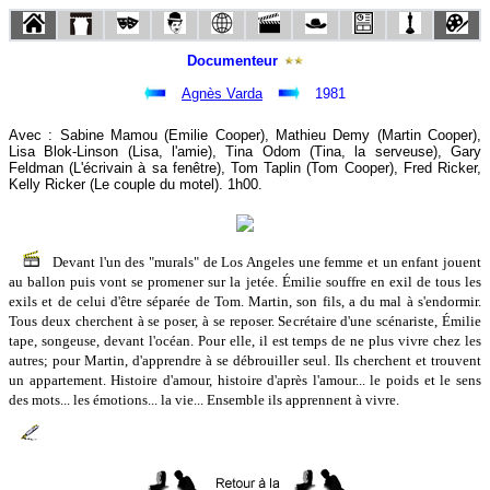
Documenteur
Agnès Varda
1981
Avec : Sabine Mamou (Emilie Cooper), Mathieu Demy (Martin Cooper),
Lisa Blok-Linson (Lisa, l'amie), Tina Odom (Tina, la serveuse), Gary
Feldman (L'écrivain à sa fenêtre), Tom Taplin (Tom Cooper), Fred Ricker,
Kelly Ricker (Le couple du motel). 1h00.
Devant l'un des "murals" de Los Angeles une femme et un enfant jouent
au ballon puis vont se promener sur la jetée. Émilie souffre en exil de tous les
exils et de celui d'être séparée de Tom. Martin, son fils, a du mal à s'endormir.
Tous deux cherchent à se poser, à se reposer. Secrétaire d'une scénariste, Émilie
tape, songeuse, devant l'océan. Pour elle, il est temps de ne plus vivre chez les
autres; pour Martin, d'apprendre à se débrouiller seul. Ils cherchent et trouvent
un appartement. Histoire d'amour, histoire d'après l'amour... le poids et le sens
des mots... les émotions... la vie... Ensemble ils apprennent à vivre.