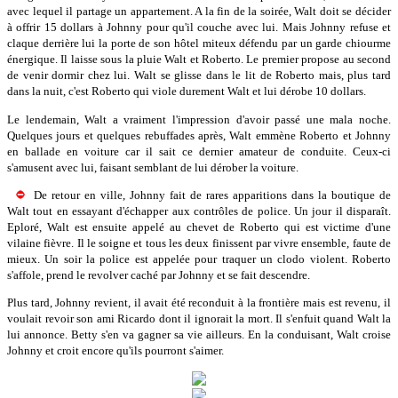
avec lequel il partage un appartement. A la fin de la soirée, Walt doit se décider
à offrir 15 dollars à Johnny pour qu'il couche avec lui. Mais Johnny refuse et
claque derrière lui la porte de son hôtel miteux défendu par un garde chiourme
énergique. Il laisse sous la pluie Walt et Roberto. Le premier propose au second
de venir dormir chez lui. Walt se glisse dans le lit de Roberto mais, plus tard
dans la nuit, c'est Roberto qui viole durement Walt et lui dérobe 10 dollars.
Le lendemain, Walt a vraiment l'impression d'avoir passé une mala noche.
Quelques jours et quelques rebuffades après, Walt emmène Roberto et Johnny
en ballade en voiture car il sait ce dernier amateur de conduite. Ceux-ci
s'amusent avec lui, faisant semblant de lui dérober la voiture.
De retour en ville, Johnny fait de rares apparitions dans la boutique de
Walt tout en essayant d'échapper aux contrôles de police. Un jour il disparaît.
Eploré, Walt est ensuite appelé au chevet de Roberto qui est victime d'une
vilaine fièvre. Il le soigne et tous les deux finissent par vivre ensemble, faute de
mieux. Un soir la police est appelée pour traquer un clodo violent. Roberto
s'affole, prend le revolver caché par Johnny et se fait descendre.
Plus tard, Johnny revient, il avait été reconduit à la frontière mais est revenu, il
voulait revoir son ami Ricardo dont il ignorait la mort. Il s'enfuit quand Walt la
lui annonce. Betty s'en va gagner sa vie ailleurs. En la conduisant, Walt croise
Johnny et croit encore qu'ils pourront s'aimer.