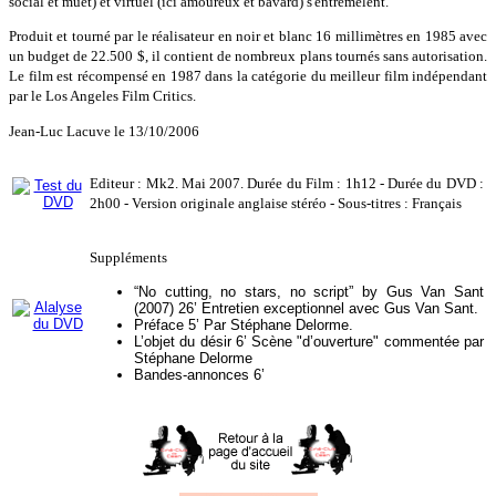
social et muet) et virtuel (ici amoureux et bavard) s'entremêlent.
Produit et tourné par le réalisateur en noir et blanc 16 millimètres en 1985 avec
un budget de 22.500 $, il contient de nombreux plans tournés sans autorisation.
Le film est récompensé en 1987 dans la catégorie du meilleur film indépendant
par le Los Angeles Film Critics.
Jean-Luc Lacuve le 13/10/2006
Editeur : Mk2. Mai 2007. Durée du Film : 1h12 - Durée du DVD :
2h00 - Version originale anglaise stéréo - Sous-titres : Français
Suppléments
“No cutting, no stars, no script” by Gus Van Sant
(2007) 26’ Entretien exceptionnel avec Gus Van Sant.
Préface 5’ Par Stéphane Delorme.
L’objet du désir 6’ Scène "d’ouverture" commentée par
Stéphane Delorme
Bandes-annonces 6’