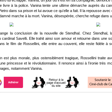
ro lui échappe. Vanina, un jour où il est en sa compagnie, dénonce 
livre à la police. Vanina tente une ultime démarche auprès du cardi
Pietro dans sa prison et lui avoue ce qu'elle a fait. Il la repousse avec
ndamné marche à la mort. Vanina, désespérée, cherche refuge dans u
hange la conclusion de la nouvelle de Stendhal. Chez Stendhal, l
cardinal Savelli. Elle trahit ainsi son amour et retourne dans une soc
ns le film de Rossellini, elle entre au couvent, elle reste fidèle à 
est plus morale, plus ostensiblment tragique, Rossellini traite ave
une princesse et le révolutionnaire. Il renonce ainsi à l'ironie très 
nages, notamment Vanina.