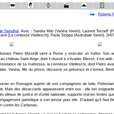
Roberto R
e
de Stendhal
. Avec : Sandra Milo (Vanina Vanini), Laurent Terzieff (P
 Carol (La contesse Vitelleschi), Paolo Stoppa (Asdrubale Vanini). 2h07
bonaro Pietro Missirilli vient à Rome y exécuter un traître. Son ac
au château Saint-Ange, dont il réussit à s'évader. Blessé, il est aidé p
l'insistance de sa maîtresse, la comtesse Vitelleschi, dont Pietro avait a
ais. Vanina, fille du prince, découvre sa présence et s'émeut. Bient
etourner en Romagne auprès de ses compagnons de lutte, Prétextan
uit. Mais des désaccords apparaissent entre eux : elle est exigeant
ses idéaux de justice et d'unité nationale, supporte mal les limites qu
 engagement patriotique à son amour pour elle. D'autant qu'il faut êtr
on contre les Carbonari.