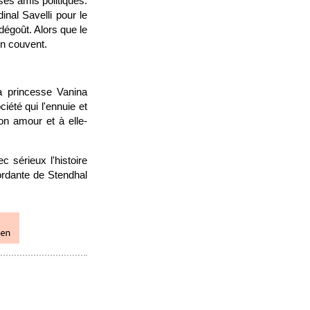
ses amis politiques.
nal Savelli pour le
 dégoût. Alors que le
n couvent.
a princesse Vanina
iété qui l'ennuie et
son amour et à elle-
c sérieux l'histoire
mordante de Stendhal