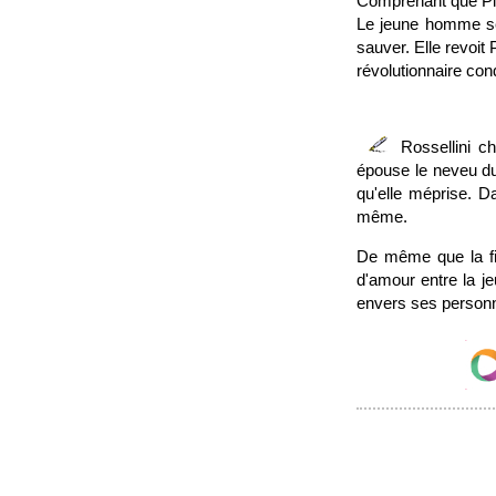
Comprenant que Piet
Le jeune homme se 
sauver. Elle revoit 
révolutionnaire co
Rossellini c
épouse le neveu du 
qu'elle méprise. Da
même.
De même que la fin 
d'amour entre la je
envers ses person