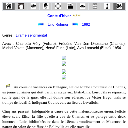
Conte d'hiver
Eric Rohmer
1992
Genre :
Drame sentimental
Avec : Charlotte Véry (Félicie), Frédéric Van Den Driessche (Charles),
Michel Voletti (Maxence), Hervé Furic (Loïc), Ava Loraschi (Elise). 1h54.
Au cours de vacances en Bretagne, Félicie tombe amoureuse de Charles,
un jeune cuisinier qui doit partir en stage aux Etats-Unis. Lorsqu'ils se séparent,
sur le quai de la gare, elle lui donne son adresse, rue Victor Hugo, mais se
trompe de localité, indiquant Courbevoie au lieu de Levallois.
Cinq ans passent. Injoignable à cause de cette malencontreuse erreur, Félicie
élève seule Elise, la fille qu'elle a eue de Charles, et se partage entre deux
hommes : Loïc, bibliothécaire dans le 18ème arrondissement et Maxence, le
patron du salon de coiffure de Belleville où elle travaille.