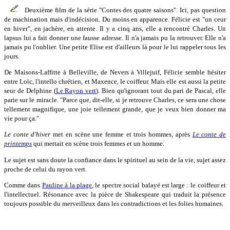
Deuxième film de la série "Contes des quatre saisons". Ici, pas question
de machination mais d'indécision. Du moins en apparence. Félicie est "un ceur
en hiver", en jachère, en attente. Il y a cinq ans, elle a rencontré Charles. Un
lapsus lui a fait donner une fausse adresse. Il n'a jamais pu la retrouver. Elle n'a
jamais pu l'oublier. Une petite Elise est d'ailleurs là pour le lui rappeler tous les
jours.
De Maisons-Laffitte à Belleville, de Nevers à Villejuif, Félicie semble hésiter
entre Loïc, l'intello chrétien, et Maxence, le coiffeur. Mais elle est aussi la petite
seur de Delphine (
Le Rayon vert
). Bien qu'ignorant tout du pari de Pascal, elle
parie sur le miracle. "Parce que, dit-elle, si je retrouve Charles, ce sera une chose
tellement magnifique, une joie tellement grande, que je veux bien donner ma
vie pour ça."
Le conte d'hiver
met en scène une femme et trois hommes, après
Le conte de
printemps
qui mettait en scène trois femmes et un homme.
Le sujet est sans doute la confiance dans le spirituel au sein de la vie, sujet assez
proche de celui du rayon vert.
Comme dans
Pauline à la plage
, le spectre social balayé est large : le coiffeur et
l'intellectuel. Résonance avec la pièce de Shakespeare qui traduit la présence
toujours possible du merveilleux dans les contradictions et les folies humaines.