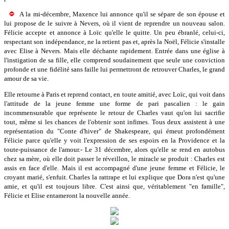
A la mi-décembre, Maxence lui annonce qu'il se sépare de son épouse et
lui propose de le suivre à Nevers, où il vient de reprendre un nouveau salon.
Félicie accepte et annonce à Loïc qu'elle le quitte. Un peu ébranlé, celui-ci,
respectant son indépendance, ne la retient pas et, après la Noël, Félicie s'installe
avec Elise à Nevers. Mais elle déchante rapidement. Entrée dans une église à
l'instigation de sa fille, elle comprend soudainement que seule une conviction
profonde et une fidélité sans faille lui permettront de retrouver Charles, le grand
amour de sa vie.
Elle retourne à Paris et reprend contact, en toute amitié, avec Loïc, qui voit dans
l'attitude de la jeune femme une forme de pari pascalien : le gain
incommensurable que représente le retour de Charles vaut qu'on lui sacrifie
tout, même si les chances de l'obtenir sont infimes. Tous deux assistent à une
représentation du "Conte d'hiver" de Shakespeare, qui émeut profondément
Félicie parce qu'elle y voit l'expression de ses espoirs en la Providence et la
toute-puissance de l'amour.- Le 31 décembre, alors qu'elle se rend en autobus
chez sa mère, où elle doit passer le réveillon, le miracle se produit : Charles est
assis en face d'elle. Mais il est accompagné d'une jeune femme et Félicie, le
croyant marié, s'enfuit. Charles la rattrape et lui explique que Dora n'est qu'une
amie, et qu'il est toujours libre. C'est ainsi que, véritablement "en famille",
Félicie et Elise entameront la nouvelle année.