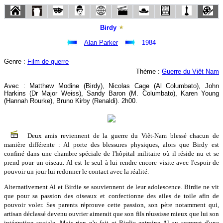
Birdy
Alan Parker
1984
Genre :
Film de guerre
Thème :
Guerre du Viêt Nam
Avec : Matthew Modine (Birdy), Nicolas Cage (Al Columbato), John
Harkins (Dr Major Weiss), Sandy Baron (M. Columbato), Karen Young
(Hannah Rourke), Bruno Kirby (Renaldi). 2h00.
Deux amis reviennent de la guerre du Viêt-Nam blessé chacun de
manière différente : Al porte des blessures physiques, alors que Birdy est
confiné dans une chambre spéciale de l'hôpital militaire où il réside nu et se
prend pour un oiseau. Al est le seul à lui rendre encore visite avec l'espoir de
pouvoir un jour lui redonner le contact avec la réalité.
Alternativement Al et Birdie se souviennent de leur adolescence. Birdie ne vit
que pour sa passion des oiseaux et confectionne des ailes de toile afin de
pouvoir voler. Ses parents réprouve cette passion, son père notamment qui,
artisan déclassé devenu ouvrier aimerait que son fils réussisse mieux que lui son
intégration sociale. Mais rien n'y fait et Birdie entraine Al au sommet d'une