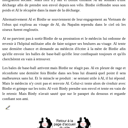
décharge afin de prendre son envol depuis son vélo. Birdie s'effondre sous son
poids et Al le récupère dans la mare de la décharge.
Alternativement Al et Birdie se souviennent de leur engagement au Vietnam de
l'obus qui explosa au visage de Al, du Napalm rependu dans le ciel où les
oiseux furent engloutis.
Al ne parvient pas à sortir Birdie de sa prostration et le médecin lui ordonne de
revenir à l'hôpital militaire afin de faire soigner ses brulures au visage. Al tente
une dernière chance et demande au médecin d'écrire à la mère de Birdie afin
qu'elle envoie les balles de base-ball qu'elle leur confisquait toujours et qu'ils
cherchèrent en vain à retrouver.
Les bales de base-ball arrivent mais Birdie ne réagit pas. Al en pleure de rage et
réconforte une dernière fois Birdie dans ses bras lui disantà quel point il sera
malheureux sans lui. Et le miracle se produit : se sentant utile à Al, il lui répond.
Mais le médecin n'y croit pas et renvoie Al. Celui-ci tente alors de s'enfuir avec
Birdie et grimpe sur les toits. Al voit Birdy prendre son envol et tente en vain de
le retenir. Mais Birdy n'avait sauté que sur le parapet du dessous et regarde
confiant son ami.