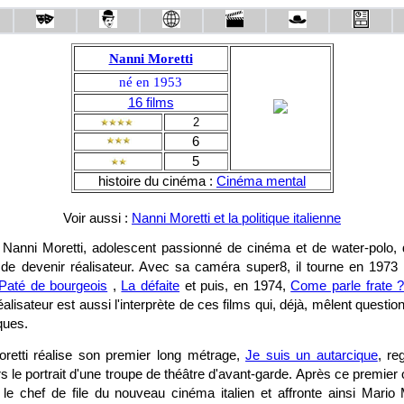
Nanni Moretti
né en 1953
16 films
2
6
5
histoire du cinéma :
Cinéma mental
Voir aussi :
Nanni Moretti et la politique italienne
, Nanni Moretti, adolescent passionné de cinéma et de water-polo, 
 de devenir réalisateur. Avec sa caméra super8, il tourne en 197
Paté de bourgeois
,
La défaite
et puis, en 1974,
Come parle frate 
réalisateur est aussi l'interprète de ces films qui, déjà, mêlent questi
iques.
retti réalise son premier long métrage,
Je suis un autarcique
, re
 le portrait d'une troupe de théâtre d'avant-garde. Après ce premie
nt le chef de file du nouveau cinéma italien et affronte ainsi Mario 