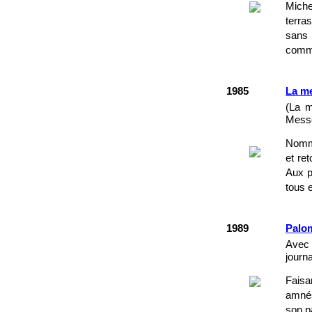
Miche
terra
sans 
commi
1985
La me
(La m
Messe
Nommé
et re
Aux p
tous 
1989
Palo
Avec 
journa
Faisa
amnés
son p