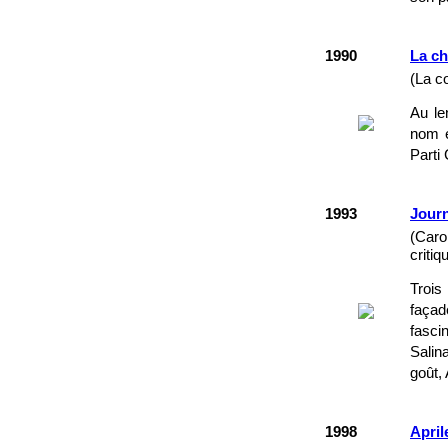
1990
La c
(La c
Au le
nom e
Parti 
1993
Journ
(Caro
criti
Trois
façad
fasci
Salin
goût, 
1998
April