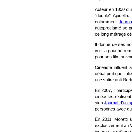
Auteur en 1990 d'u
"double" Apicella
notamment
Journa
autoproclamé se p
ce long métrage célé
Il donne de ses no
voir la gauche remp
pour son film suiva
Cinéaste influent 
débat politique ita
une satire anti-Be
En 2007, il partic
cinéastes réalisent
sien
Journal d'un s
personnes avec qui i
En 2011, Moretti 
exclusivement au Va
incarne lui-même u