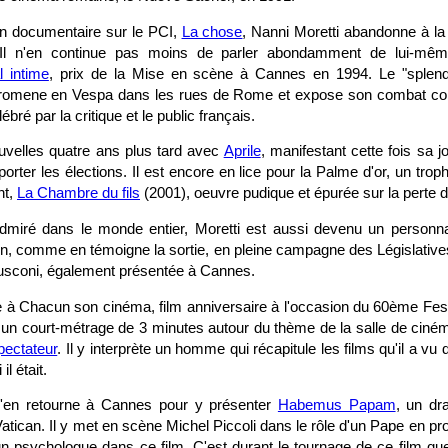
n documentaire sur le PCI,
La chose
, Nanni Moretti abandonne à 
. Il n'en continue pas moins de parler abondamment de lui-mê
l intime
, prix de la Mise en scène à Cannes en 1994. Le "splend
romene en Vespa dans les rues de Rome et expose son combat con
bré par la critique et le public français.
uvelles quatre ans plus tard avec
Aprile
, manifestant cette fois sa j
orter les élections. Il est encore en lice pour la Palme d'or, un trop
nt,
La Chambre du fils
(2001), oeuvre pudique et épurée sur la perte d
admiré dans le monde entier, Moretti est aussi devenu un personn
lien, comme en témoigne la sortie, en pleine campagne des Législativ
rlusconi, également présentée à Cannes.
ipe à Chacun son cinéma, film anniversaire à l'occasion du 60ème Fes
 un court-métrage de 3 minutes autour du thème de la salle de cinéma.
pectateur
. Il y interprète un homme qui récapitule les films qu'il a vu
l était.
s'en retourne à Cannes pour y présenter
Habemus Papam
, un dr
tican. Il y met en scène Michel Piccoli dans le rôle d'un Pape en pro
n psychologue dans ce film. C'est durant le tournage de ce film que 