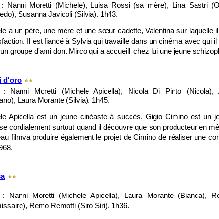
: Nanni Moretti (Michele), Luisa Rossi (sa mère), Lina Sastri (Olg
redo), Susanna Javicoli (Silvia). 1h43.
le a un père, une mère et une sœur cadette, Valentina sur laquelle i
sfaction. Il est fiancé à Sylvia qui travaille dans un cinéma avec qui il 
 un groupe d'ami dont Mirco qui a accueilli chez lui une jeune schizop
 d'oro
: Nanni Moretti (Michele Apicella), Nicola Di Pinto (Nicola),
ano), Laura Morante (Silvia). 1h45.
le Apicella est un jeune cinéaste à succès. Gigio Cimino est un je
se cordialement surtout quand il découvre que son producteur en 
au filmva produire également le projet de Cimino de réaliser une c
968.
ca
: Nanni Moretti (Michele Apicella), Laura Morante (Bianca), Ro
ssaire), Remo Remotti (Siro Siri). 1h36.