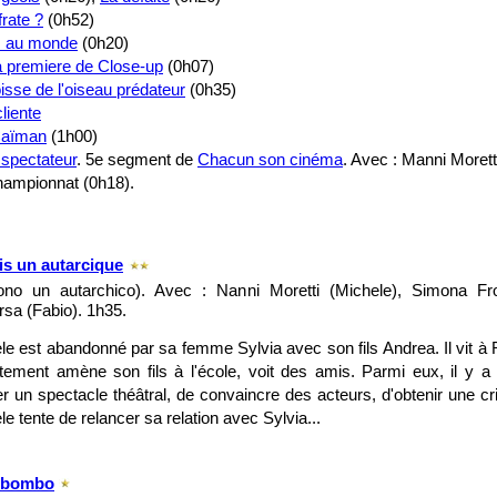
rate ?
(0h52)
s au monde
(0h20)
a premiere de Close-up
(0h07)
oisse de l'oiseau prédateur
(0h35)
liente
Caïman
(1h00)
 spectateur
.
5e segment de
Chacun son cinéma
. Avec : Manni Morett
championnat (0h18).
is un autarcique
ono un autarchico). Avec : Nanni Moretti (Michele), Simona Fro
rsa (Fabio). 1h35.
le est abandonné par sa femme Sylvia avec son fils Andrea. Il vit à
tement amène son fils à l'école, voit des amis. Parmi eux, il y a 
r un spectacle théâtral, de convaincre des acteurs, d'obtenir une cri
e tente de relancer sa relation avec Sylvia...
 bombo