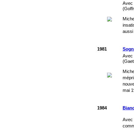
Avec 
(Goff
Miche
insati
aussi
1981
Sogni
Avec 
(Gaet
Miche
mépri
nouve
mai 1
1984
Bian
Avec 
commi