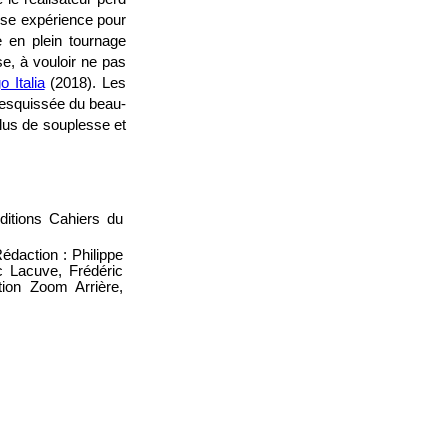
euse expérience pour
e en plein tournage
e, à vouloir ne pas
o Italia
(2018). Les
e esquissée du beau-
plus de souplesse et
ditions Cahiers du
Rédaction : Philippe
 Lacuve, Frédéric
tion Zoom Arrière,