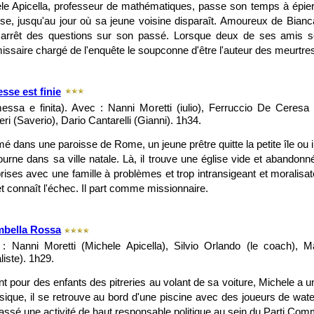
le Apicella, professeur de mathématiques, passe son temps à épier
sse, jusqu'au jour où sa jeune voisine disparaît. Amoureux de Bianc
arrêt des questions sur son passé. Lorsque deux de ses amis so
ssaire chargé de l'enquête le soupconne d'être l'auteur des meurtre
sse est finie
essa e finita). Avec : Nanni Moretti (iulio), Ferruccio De Ceresa
ri (Saverio), Dario Cantarelli (Gianni). 1h34.
 dans une paroisse de Rome, un jeune prêtre quitte la petite île ou il
tourne dans sa ville natale. Là, il trouve une église vide et abando
rises avec une famille à problèmes et trop intransigeant et moralisateu
et connaît l'échec. Il part comme missionnaire.
mbella Rossa
: Nanni Moretti (Michele Apicella), Silvio Orlando (le coach), Mar
liste). 1h29.
nt pour des enfants des pitreries au volant de sa voiture, Michele a 
ique, il se retrouve au bord d'une piscine avec des joueurs de wate
assé une activité de haut responsable politique au sein du Parti Com