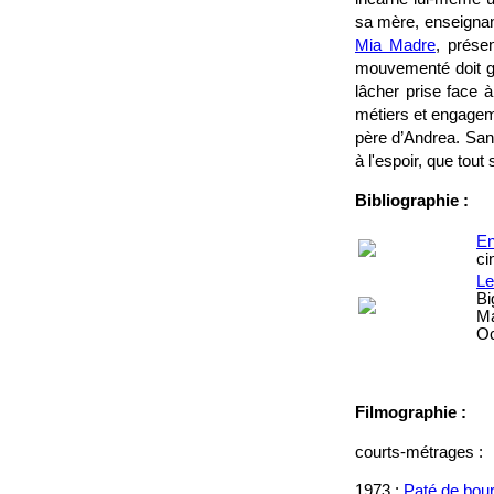
sa mère, enseignant
Mia Madre
, prése
mouvementé doit gé
lâcher prise face
métiers et engagem
père d’Andrea. Sans
à l'espoir, que tout
Bibliographie :
En
ci
Le
Bi
Ma
Oc
Filmographie :
courts-métrages :
1973 :
Paté de bou