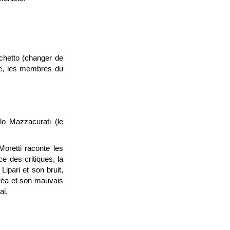
cchetto (changer de
ie, les membres du
lo Mazzacurati (le
oretti raconte les
e des critiques, la
ipari et son bruit,
aréa et son mauvais
al.