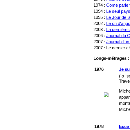
1974 :
Come parle f
1994 :
Le seul pay
1995 :
Le Jour de l
2002 :
Le cri d'ang
2003 :
La dernière c
2006 :
Journal du 
2007 :
Journal d'un
2007 : Le dernier 
Longs-métrages :
1976
Je su
(Io s
Trave
Miche
appar
monte
Michel
1978
Ecce