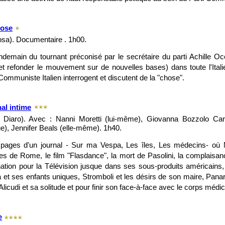
hose
osa). Documentaire . 1h00.
ndemain du tournant préconisé par le secrétaire du parti Achille O
t refonder le mouvement sur de nouvelles bases) dans toute l'Ital
Communiste Italien interrogent et discutent de la "chose".
al intime
 Diaro). Avec : Nanni Moretti (lui-même), Giovanna Bozzolo Car
que), Jennifer Beals (elle-même). 1h40.
 pages d'un journal - Sur ma Vespa, Les îles, Les médecins- où M
es de Rome, le film "Flasdance", la mort de Pasolini, la complaisanc
nation pour la Télévision jusque dans ses sous-produits américains, L
a et ses enfants uniques, Stromboli et les désirs de son maire, Pan
Alicudi et sa solitude et pour finir son face-à-face avec le corps médic
e