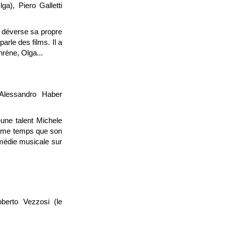
a), Piero Galletti
l déverse sa propre
parle des films. Il a
hrène, Olga...
 Alessandro Haber
une talent Michele
même temps que son
omédie musicale sur
berto Vezzosi (le