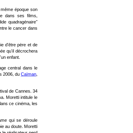
la même époque son
me dans ses films,
ide quadragénaire"
tre le cancer dans
oie d'être père et de
hée qu'il décrochera
'un enfant.
age central dans le
es 2006, du
Caïman
,
tival de Cannes. 34
 Moretti intitule le
 dans ce cinéma, les
ame qui se déroule
ie au doute. Moretti
le réalisateur perd