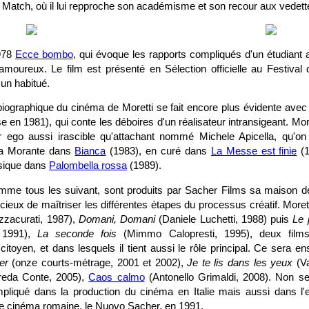
, Match, où il lui repproche son académisme et son recour aux vedett
1978
Ecce bombo
, qui évoque les rapports compliqués d'un étudiant
t amoureux. Le film est présenté en Sélection officielle au Festival
un habitué.
iographique du cinéma de Moretti se fait encore plus évidente ave
se en 1981), qui conte les déboires d'un réalisateur intransigeant. Mor
ter ego aussi irascible qu'attachant nommé Michele Apicella, qu'on
a Morante dans
Bianca
(1983), en curé dans
La Messe est finie
(1
sique dans
Palombella rossa
(1989).
omme tous les suivant, sont produits par Sacher Films sa maison de 
ieux de maîtriser les différentes étapes du processus créatif. Moret
zacurati, 1987),
Domani, Domani
(Daniele Luchetti, 1988) puis
Le 
, 1991),
La seconde fois
(Mimmo Calopresti, 1995), deux films 
itoyen, et dans lesquels il tient aussi le rôle principal. Ce sera en
er
(onze courts-métrage, 2001 et 2002),
Je te lis dans les yeux
(Va
eda Conte, 2005),
Caos calmo
(Antonello Grimaldi, 2008). Non se
mpliqué dans la production du cinéma en Italie mais aussi dans l'ex
de cinéma romaine, le Nuovo Sacher, en 1991.