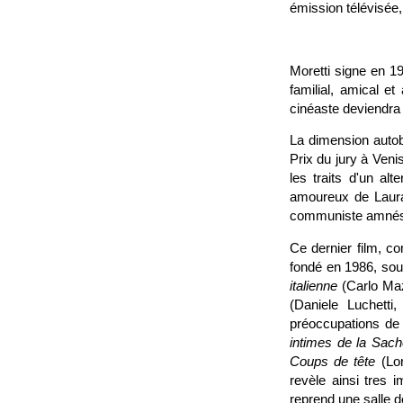
émission télévisée
Moretti signe en 
familial, amical e
cinéaste deviendra 
La dimension autob
Prix du jury à Veni
les traits d'un al
amoureux de Laur
communiste amné
Ce dernier film, c
fondé en 1986, souc
italienne
(Carlo Maz
(Daniele Luchetti
préoccupations de c
intimes de la Sach
Coups de tête
(Lor
revèle ainsi tres i
reprend une salle 