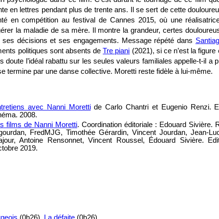
e en lettres pendant plus de trente ans. Il se sert de cette doulour
nté en compétition au festival de Cannes 2015, où une réalisatric
rer la maladie de sa mère. Il montre la grandeur, certes douloureus
 à ses décisions et ses engagements. Message répété dans
Santiag
ents politiques sont absents de
Tre piani
(2021), si ce n’est la figur
 doute l’idéal rabattu sur les seules valeurs familiales appelle-t-il a 
 se termine par une danse collective. Moretti reste fidèle à lui-même.
tretiens avec Nanni Moretti
de Carlo Chantri et Eugenio Renzi. E
néma. 2008.
s films de Nanni Moretti
. Coordination éditoriale : Edouard Sivière. 
gourdan, FredMJG, Timothée Gérardin, Vincent Jourdan, Jean-Luc
jour, Antoine Rensonnet, Vincent Roussel, Édouard Sivière. Edi
tobre 2019.
rgeois
(0h26),
La défaite
(0h26)