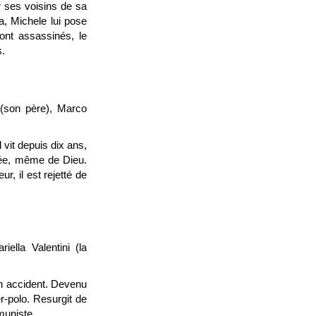
 ses voisins de sa
a, Michele lui pose
nt assassinés, le
s.
 (son père), Marco
 vit depuis dix ans,
nnée, même de Dieu.
r, il est rejetté de
iella Valentini (la
un accident. Devenu
r-polo. Resurgit de
muniste.