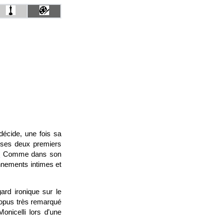
décide, une fois sa
3 ses deux premiers
?
Comme dans son
onnements intimes et
gard ironique sur le
r opus très remarqué
Monicelli lors d'une