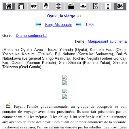
Oyuki, la vierge
Kenji Mizoguchi
1935
Genre :
Drame sentimental
Thème :
Maupassant au cinéma
(Maria no Oyuki). Avec : Isuzu Yamada (Oyuki), Komako Hara (Okin),
Yoshisuke Koizumi (Gisuke), Eiji Nakano (Kensuke Sadowara), Daijirô
Natsukawa (Le géneral Shingo Asakura), Toichiro Negishi (Sobee Gonda),
Keiji Oizumi (Yoemon Kurachi), Shin Shibata (Keishiro Yokoi), Shizuko
Takizawa (Osei Gonda).
Fuyant l'armée gouvernementale, un groupe de bourgeois se voit
contraint de voyager avec deux prostituées. Ils sont fait prisonniés par un
commandant qui les méprise. Il les oblige à lui sacrifier leur fille puis renonce
aux avences de l'une des prostituées avant de tomber amoureux de la seconde.
Ils doivent se séparer, l'armée est mis en déroute par les rebelles. Les prostituées