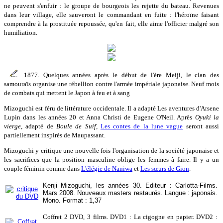
ne peuvent s'enfuir : le groupe de bourgeois les rejette du bateau. Revenues
dans leur village, elle sauveront le commandant en fuite : l'héroïne faisant
comprendre à la prostituée repoussée, qu'en fait, elle aime l'officier malgré son
humiliation.
1877. Quelques années après le début de l'ère Meiji, le clan des
samouraïs organise une rébellion contre l'armée impériale japonaise. Neuf mois
de combats qui mettent le Japon à feu et à sang
Mizoguchi est féru de littérature occidentale. Il a adapté Les aventures d'Arsene
Lupin dans les années 20 et Anna Christi de Eugene O'Neil. Après
Oyuki la
vierge
, adapté de
Boule de Suif
,
Les contes de la lune vague
seront aussi
partiellement inspirés de Maupassant.
Mizoguchi y critique une nouvelle fois l'organisation de la société japonaise et
les sacrifices que la position masculine oblige les femmes à faire. Il y a un
couple féminin comme dans
L'élégie de Naniwa
et
Les sœurs de Gion
.
Kenji Mizoguchi, les années 30. Editeur : Carlotta-Films.
Mars 2008. Nouveaux masters restaurés. Langue : japonais.
Mono. Format : 1,37
Coffret 2 DVD, 3 films. DVD1 : La cigogne en papier. DVD2 :