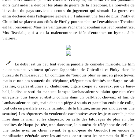
alors qu'il aidait à dérober les plans de guerre de la Freedonie. La nouvelle de
l'invasion du pays survient au cours du jugement qui s'ensuit. La guerre est
enfin déclarée dans l'allégresse générale... Trahissant une fois de plus, Pinky et
Chicolini se placent aux côtés de Firefly pour combattre l'envahisseur. Trentino
est fait prisonnier. Mais les vainqueurs s'acharnent soudain sur leur bienfaitrice,
Mrs Teasdale, qui a eu la malencontreuse idée d'entonner un hymne à la
victoire..
Le début est un peu lent avec sa parodie de comédie musicale. Le film
ne commence vraiment qu'avec l'apparition de Chicolini et Pinky dans le
bureau de l'ambassadeur. Un comique du "toujours plus" se met en place (réveil
matin et non pas sonnerie du téléphone, télégrammes déchirés car Harpo ne sait
pas lire, cigares allumés au chalumeau, cigare coupé au ciseaux, jeu de base-
ball, le disque sorti du manteau lorsque l'ambassadeur se plaint que rien n'est
enregistré puis lancé et abattu comme dans un ball-trap, cheveux et frac de
l'ambassadeur coupés, main dans un piège à souris et pantalon enduit de colle;
tout cela en parallèle avec la narration de la filature, même pas amorcée en une
semaine). Les séquences du vendeur de cacahouètes avec les jeux avec la jambe
mise dans la main et les chapeaux ou celle des tatouages de plus en plus
insolites de Harpo (sa tête, une danseuse, le numéro de téléphone de celle-ci,
une niche avec un chien vivant, le grand-père de Groucho) ou encore la
mobilisation générale avec les animaux constituent les sommets du film. Ce