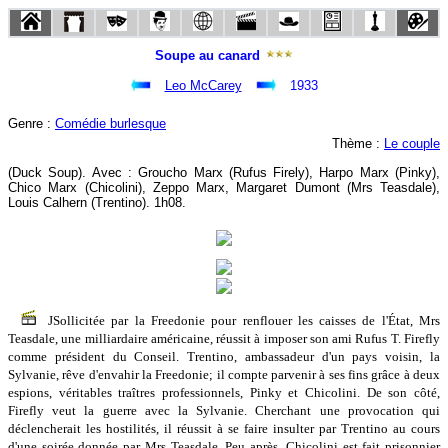
Soupe au canard
Leo McCarey
1933
Genre :
Comédie burlesque
Thème :
Le couple
(Duck Soup). Avec : Groucho Marx (Rufus Firely), Harpo Marx (Pinky),
Chico Marx (Chicolini), Zeppo Marx, Margaret Dumont (Mrs Teasdale),
Louis Calhern (Trentino). 1h08.
JSollicitée par la Freedonie pour renflouer les caisses de l'État, Mrs
Teasdale, une milliardaire américaine, réussit à imposer son ami Rufus T. Firefly
comme président du Conseil. Trentino, ambassadeur d'un pays voisin, la
Sylvanie, rêve d'envahir la Freedonie; il compte parvenir à ses fins grâce à deux
espions, véritables traîtres professionnels, Pinky et Chicolini. De son côté,
Firefly veut la guerre avec la Sylvanie. Cherchant une provocation qui
déclencherait les hostilités, il réussit à se faire insulter par Trentino au cours
d'une soirée donnée par Mrs Teasdale. Peu après, Chicolini est fait prisonnier