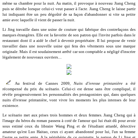
même sa chambre pour la nuit. Au matin, il provoque à nouveau Jiang Cheng
puis se dérobe lorsque celui-ci veut passer à l'acte. Jiang Cheng le laisse partir
lui indiquant être un peu dégoûté de sa façon d'abandonner si vite sa petite
amie avec laquelle il vient de passer la nuit.
Li Jing travaille dans une usine de couture qui fabrique des contrefaçons des
marques étrangères. Elle est la favorite de son patron qui l'invite parfois dans le
restaurant dont il a aidé le chef à devenir propriétaire. Il lui propose de venir
travailler dans une nouvelle usine qui fera des vêtements sous une marque
originale. Mais il est soudainement arrêté car son comptable a négligé d'inscrire
légalement de nouveaux ouvriers....
Au festival de Cannes 2009,
Nuits d'ivresse printanière
a été
récompensé du prix du scénario. Celui-ci est dense sans être compliqué, il
révèle progressivement les personnalités des protagonistes qui, dans quelques
nuits d'ivresse printanière, vont vivre les moments les plus intenses de leur
existence.
Le scénario met aux prises trois hommes et deux femmes. Jiang Cheng qui à
l'image du héros du roman passera à coté de l'amour qui lui était dû pour avoir
sous estimé ceux du libraire Wang Ping et de l'étudiant attardé, détective
amateur qu'est Luo Haitao, ceux ci ayant abandonné pour lui, l'un sa femme
l'autre sa petite amie. A la périphérie de ce quintette, le patron de Li Jing et