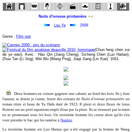
Nuits d'ivresse printanière
Lou Ye
2009
Genre :
Film noir
(Chun feng chen zui
de ye wan). Avec : Hao Qin (Jiang Cheng), Sicheng Chen (Luo Haitao),
Zhuo Tan (Li Jing), Wei Wu (Wang Ping), Jiaqi Jiang (Lin Xue). 1h51.
Deux hommes en voiture gagnent une cabane au fond des bois. Ils y font
l'amour, se disent je t'aime, lisent des extraits de
Nuits d'ivresse printanière
un
roman triste et beau de Yu Dafu daté de 1923. Il pleut et deux fleurs de lotus
flottent sur un petit aquarium empli d'eau par la pluie. Ils se tiennent par la main
en se promenant sous les bois. Un troisième homme les croise alors qu'ils s'en
vont prendre le bac qui les ramène à
Nankin
.
Le troisième homme est Luo Haitao qui a été engagé par la femme de Wang