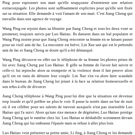
Ping pour espionner son mari qu'elle soupçonne d'entretenir une relation
extraconjugale. Les photos sont suffisamment explicites pour qu'elle soit fixée
sur sa situation. Elle demande à voir l'amant de son mari. C'est Jiang Cheng qui
travaille dans une agence de voyage.
Wang Ping est rejoint dans sa librairie par Jiang Cheng et tous les deux vont se
promener, toujours suivis par Luo Haitao. Ils dansent dans un bal populaire et
Wang Ping insiste pour que Jiang Cheng rencontre sa femme en se faisant passer
pour un vieil ami de fac. La rencontre est brève; Lin Xue sait qui est le prétendu
ami de fac et Jiang Cheng se doute qu'il a été démasqué.
Wang Ping découvre en effet sur le téléphone de sa femme les photos prises de
lui avec Jiang Cheng par Luo Haitao. Il gifle sa femme de l'avoir fait suivre et
celle-ci lui reproche alors sa tromperie et la violence dont il fait preuve alors
qu'il est en train de détruire leur couple. Lin Xue s'en va alors faire scandale
dans le bureau de Jiang Cheng lui jetant à la face sa relation homosexuelle et
son refus à elle de divorcer.
Jiang Cheng téléphone à Wang Ping pour lui dire que la situation est devenue
trop lourde et qu'il préfère ne plus le voir. Il passe la soirée dans un bar de nuit
où il est célèbre pour ses talents de travesti auxquels n'est pas insensible Luo
Haitao qui l'a suivi. Alors qu'une rixe menace de dégénérer, Luo Haitao protège
Jiang Cheng qui le ramène chez lui. Luo Haitao se déshabille sciemment devant
Jiang Cheng qui lui embrasse l'épaule mais se refuse à aller plus loin.
Luo Haitao veut présenter sa petite amie, Li Jing, à Jiang Cheng et lui demande