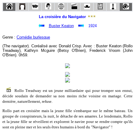
La croisière du Navigator
Buster Keaton
1924
Genre :
Comédie burlesque
(The navigator). Coréalisé avec Donald Crisp. Avec : Buster Keaton (Rollo
Treadway), Kathryn Mcguire (Betsy O'Brien), Frederick Vroom (John
O'Brien). 0h59.
Rollo Treadway est un jeune milliardaire qui pour tromper son ennui,
décide soudain de demander sa non moins riche voisine en mariage. Cette
dernière, naturellement, refuse.
Rollo part en croisière mais la jeune fille s'embarque sur le même bateau. Un
groupe de conspirateurs, la nuit, le détache de ses amarres. Le lendemain, Rollo
et la jeune fille se réveillent et explorent le navire pour se rendre compte qu'ils
sont en pleine mer et les seuls êtres humains à bord du "Navigator" !