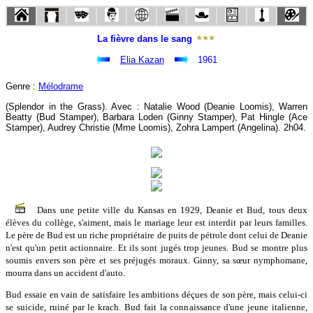
La fièvre dans le sang
Elia Kazan
1961
Genre :
Mélodrame
(Splendor in the Grass). Avec : Natalie Wood (Deanie Loomis), Warren
Beatty (Bud Stamper), Barbara Loden (Ginny Stamper), Pat Hingle (Ace
Stamper), Audrey Christie (Mme Loomis), Zohra Lampert (Angelina). 2h04.
Dans une petite ville du Kansas en 1929, Deanie et Bud, tous deux
élèves du collège, s'aiment, mais le mariage leur est interdit par leurs familles.
Le père de Bud est un riche propriétaire de puits de pétrole dont celui de Deanie
n'est qu'un petit actionnaire. Et ils sont jugés trop jeunes. Bud se montre plus
soumis envers son père et ses préjugés moraux. Ginny, sa sœur nymphomane,
mourra dans un accident d'auto.
Bud essaie en vain de satisfaire les ambitions déçues de son père, mais celui-ci
se suicide, ruiné par le krach. Bud fait la connaissance d'une jeune italienne,