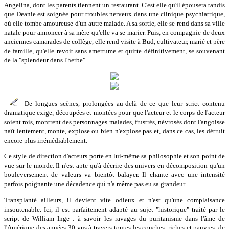
Angelina, dont les parents tiennent un restaurant. C'est elle qu'il épousera tandis
que Deanie est soignée pour troubles nerveux dans une clinique psychiatrique,
où elle tombe amoureuse d'un autre malade. A sa sortie, elle se rend dans sa ville
natale pour annoncer à sa mère qu'elle va se marier. Puis, en compagnie de deux
anciennes camarades de collège, elle rend visite à Bud, cultivateur, marié et père
de famille, qu'elle revoit sans amertume et quitte définitivement, se souvenant
de la "splendeur dans l'herbe".
De longues scènes, prolongées au-delà de ce que leur strict contenu
dramatique exige, découpées et montées pour que l'acteur et le corps de l'acteur
soient rois, montrent des personnages malades, frustrés, névrosés dont l'angoisse
naît lentement, monte, explose ou bien n'explose pas et, dans ce cas, les détruit
encore plus irrémédiablement.
Ce style de direction d'acteurs porte en lui-même sa philosophie et son point de
vue sur le monde. Il n'est apte qu'à décrire des univers en décomposition qu'un
bouleversement de valeurs va bientôt balayer. Il chante avec une intensité
parfois poignante une décadence qui n'a même pas eu sa grandeur.
Transplanté ailleurs, il devient vite odieux et n'est qu'une complaisance
insoutenable. Ici, il est parfaitement adapté au sujet "historique" traité par le
script de William Inge : à savoir les ravages du puritanisme dans l'âme de
l'Amérique des années 30 vus à travers toutes les couches, riches et pauvres, de