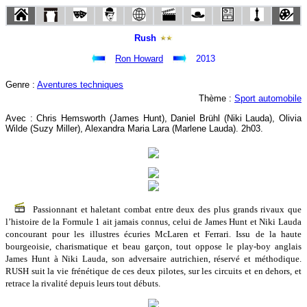
Rush
Ron Howard
2013
Genre :
Aventures techniques
Thème :
Sport automobile
Avec : Chris Hemsworth (James Hunt), Daniel Brühl (Niki Lauda), Olivia
Wilde (Suzy Miller), Alexandra Maria Lara (Marlene Lauda). 2h03.
Passionnant et haletant combat entre deux des plus grands rivaux que
l’histoire de la Formule 1 ait jamais connus, celui de James Hunt et Niki Lauda
concourant pour les illustres écuries McLaren et Ferrari. Issu de la haute
bourgeoisie, charismatique et beau garçon, tout oppose le play-boy anglais
James Hunt à Niki Lauda, son adversaire autrichien, réservé et méthodique.
RUSH suit la vie frénétique de ces deux pilotes, sur les circuits et en dehors, et
retrace la rivalité depuis leurs tout débuts.